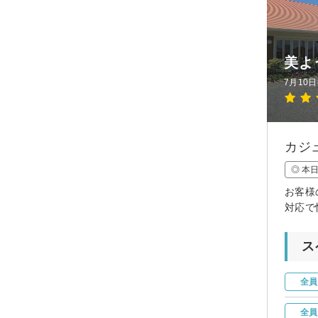
美よ
7月10
カジ
◎ 本
お客様
対応で
ス
全員
全員