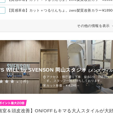
【質感革命】カット＋つるりんちょ。zero髪質改善カラー¥18900
その他の情報を表示
'S WILL by SVENSON 岡山スタジオ
(メンズ ウィ
アクセス：県庁通り下車 徒歩1分 1階がローソ
-
す。 スタッフ一同お待ちしております。
(-件)
カット単価：
￥4,246～
個室＆頭皮改善】ON/OFFもキマる大人スタイルが