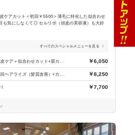
頭皮ケアカット＜初回￥5500＞薄毛に特化した似合わせ
目も気にしなくて◎ セルリボ（頭皮の美容液）も大好
すべてのスペシャルメニューを見る
￥6,050
後日【550円】相当ポイントバック／【新規限定】人気NO.2☆頭皮ケア＋似合わせカット+眉カット
￥8,250
後日【750円】相当ポイントバック／【初回限定】人気NO.3☆初回ヘアライズ（髪質改善）+カット→無料頭皮洗浄付き◎
￥7,700
パ