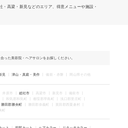
総社・高梁・新見などのエリア、得意メニューや施設・
に合った美容院・ヘアサロンをお探しください。
新見
津山・真庭・美作
備前・赤磐
岡山県その他
井原市
総社市
高梁市
新見市
備前市
和気郡和気町
都窪郡早島町
浅口郡里庄町
勝田郡勝央町
勝田郡奈義町
英田郡西粟倉村
央町
カット
前髪カット
ヘアカラー
リタッチカラー