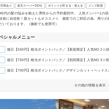
日空席あり
楽天スーパーDEAL
ポイントが貯まる・使える
メンズ歓迎
～40代の髪の悩みを抱えた男性からの予約殺到中。 人気ナンバー1の
技術に自信有！眉カットもオススメ☆ 個室でのご対応の為、周りの
だいております。（施術でも使用可）
ペシャルメニュー
後日【700円】相当ポイントバック／デザインカット＋ヘッドス
その他の情報を表示