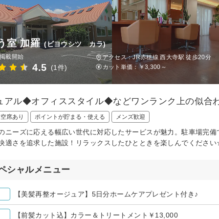
う室 加羅
(ビヨウシツ カラ)
日掲載開始
アクセス：JR赤穂線 西大寺駅 徒歩20分
4.5
(1件)
カット単価：
￥3,300～
ュアル◆オフィススタイル◆などワンランク上の似合
日空席あり
ポイントが貯まる・使える
メンズ歓迎
のニーズに応える幅広い世代に対応したサービスが魅力。駐車場完備
快適さを追求した施設！リラックスしたひとときを楽しんでください
ペシャルメニュー
【美髪再整オージュア】5日分ホームケアプレゼント付き♪
【前髪カット込】カラー＆トリートメント￥13,000