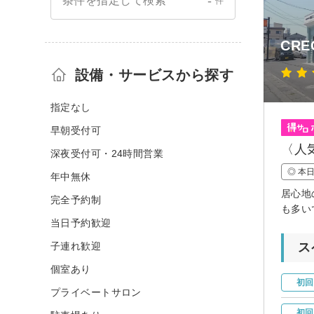
-
条件を指定して検索
件
CRE
設備・サービスから探す
指定なし
早朝受付可
〈人
深夜受付可・24時間営業
◎ 本
年中無休
居心地
完全予約制
も多い
当日予約歓迎
子連れ歓迎
ス
個室あり
初回
プライベートサロン
初回