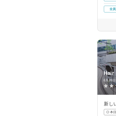
全員
Hair
6月26
新し
◎ 本