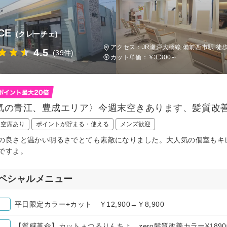
CE
(クレーチェ)
アクセス：JR瀬戸大橋線 備前西市駅 徒歩
4.5
(39件)
カット単価：
￥3,300～
気の青江、豊成エリア〉今週末空きあります、髪質改
日空席あり
ポイントが貯まる・使える
メンズ歓迎
の良さと温かい明るさでとても素敵になりました。大人気の個室もキ
ですよ。
ペシャルメニュー
平日限定カラー+カット ￥12,900→￥8,900
【質感革命】カット＋つるりんちょ。zero髪質改善カラー¥18900