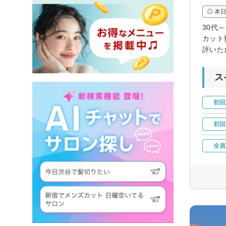
◎ 本
30代
カット
評いた
ス
初回
初回
全員