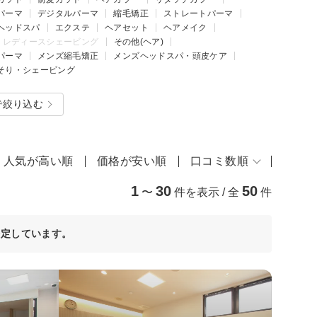
パーマ
デジタルパーマ
縮毛矯正
ストレートパーマ
ヘッドスパ
エクステ
ヘアセット
ヘアメイク
レディースシェービング
その他(ヘア)
パーマ
メンズ縮毛矯正
メンズヘッドスパ・頭皮ケア
そり・シェービング
で絞り込む
人気が高い順
価格が安い順
口コミ数順
1
30
50
〜
件を表示 / 全
件
決定しています。