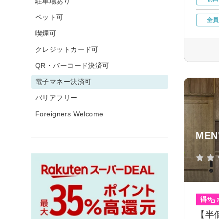
駐車場あり
ペット可
全員
喫煙可
クレジットカード可
QR・バーコード決済可
電子マネー決済可
バリアフリー
Foreigners Welcome
MEN
【半