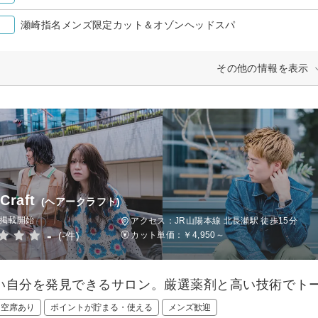
瀬崎指名メンズ限定カット＆オゾンヘッドスパ
その他の情報を表示
 Craft
(ヘアークラフト)
日掲載開始
アクセス：JR山陽本線 北長瀬駅 徒歩15分
-
(-件)
カット単価：
￥4,950～
い自分を発見できるサロン。厳選薬剤と高い技術でト
日空席あり
ポイントが貯まる・使える
メンズ歓迎