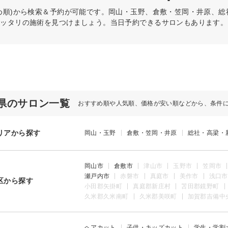
め順)から検索＆予約が可能です。岡山・玉野、倉敷・笠岡・井原、
ピッタリの施術を見つけましょう。当日予約できるサロンもあります。
県のサロン一覧
おすすめ順や人気順、価格が安い順などから、条件
リアから探す
岡山・玉野
倉敷・笠岡・井原
総社・高梁・
岡山市
倉敷市
津山市
玉野市
笠岡市
瀬戸内市
赤磐市
真庭市
美作市
浅口市
区から探す
小田郡矢掛町
真庭郡新庄村
苫田郡鏡野町
久米郡久米南町
久米郡美咲町
加賀郡吉備中
ヘアカット
子供・キッズカット
学生・学割