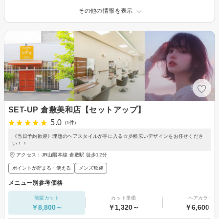
その他の情報を表示
SET-UP 倉敷美和店【セットアップ】
5.0
(1件)
《当日予約歓迎》理想のヘアスタイルが手に入る☆彡幅広いデザインをお任せくださ
い！！
アクセス：JR山陽本線 倉敷駅 徒歩12分
ポイントが貯まる・使える
メンズ歓迎
メニュー別参考価格
前髪カット
カット単価
ヘアカラー
￥8,800～
￥1,320～
￥6,600～