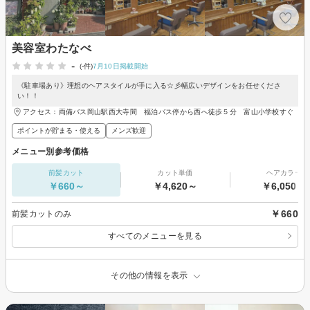
美容室わたなべ
-
(-件)
7月10日掲載開始
《駐車場あり》理想のヘアスタイルが手に入る☆彡幅広いデザインをお任せくださ
い！！
アクセス：両備バス岡山駅西大寺間 福泊バス停から西へ徒歩５分 富山小学校すぐ
ポイントが貯まる・使える
メンズ歓迎
メニュー別参考価格
前髪カット
カット単価
ヘアカラー
￥660～
￥4,620～
￥6,050～
￥660
前髪カットのみ
すべてのメニューを見る
その他の情報を表示