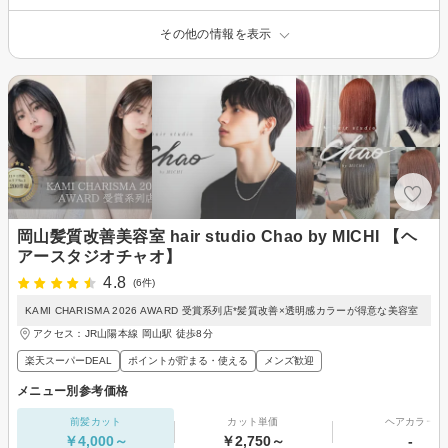
その他の情報を表示
岡山髪質改善美容室 hair studio Chao by MICHI 【ヘ
アースタジオチャオ】
4.8
(6件)
KAMI CHARISMA 2026 AWARD 受賞系列店*髪質改善×透明感カラーが得意な美容室
アクセス：JR山陽本線 岡山駅 徒歩8分
楽天スーパーDEAL
ポイントが貯まる・使える
メンズ歓迎
メニュー別参考価格
前髪カット
カット単価
ヘアカラー
￥4,000～
￥2,750～
-