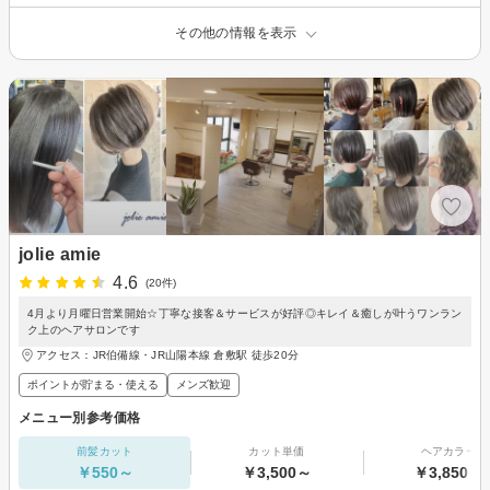
その他の情報を表示
jolie amie
4.6
(20件)
4月より月曜日営業開始☆丁寧な接客＆サービスが好評◎キレイ＆癒しが叶うワンラン
ク上のヘアサロンです
アクセス：JR伯備線・JR山陽本線 倉敷駅 徒歩20分
ポイントが貯まる・使える
メンズ歓迎
メニュー別参考価格
前髪カット
カット単価
ヘアカラー
￥550～
￥3,500～
￥3,850～