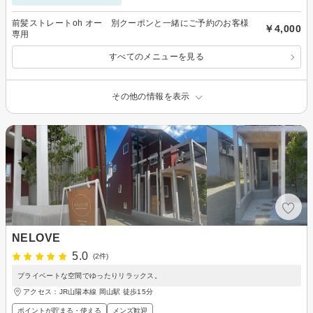
前髪ストレートoh オー 別クーポンと一緒にご予約のお客様
￥4,000
専用
すべてのメニューを見る
その他の情報を表示
NELOVE
5.0
(2件)
プライベートな空間でゆったりリラックス。
アクセス：JR山陽本線 岡山駅 徒歩15分
ポイントが貯まる・使える
メンズ歓迎