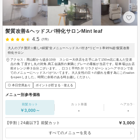
髪質改善&ヘッドスパ特化サロンMint leaf
4.5
(7件)
大人のプチ贅沢☆癒し×絹髪”全メニューヘッドスパ付き*リピート率95%超!髪質改善
特化サロン
アクセス：岡山駅から徒歩10分 スシロー大供店を左手にみて150m北に進んだ交差
点の角 丁度すし丸の対角,商工会議所の東隣にグレーの看板が当店です。駐車場はお店
前オレンジ枠３台分ございます。、口コミ平均5.0! リラクゼーションヘアサロンで全
てのメニューにヘッドスパがついてます。大人女性の日々の疲れを癒す為にこのsalon
をopenしました。時間に余裕のある時お越しください。
◎ 本日空席あり
ポイントが貯まる・使える
メニュー別参考価格
前髪カット
カット単価
ヘアカラー
￥3,000～
-
-
￥3,000
【学割｜24歳以下】前髪カット
すべてのメニューを見る