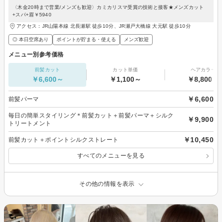
〈木金20時まで営業/メンズも歓迎〉カミカリスマ受賞の技術と接客★メンズカット
+スパ+眉￥5940
アクセス：JR山陽本線 北長瀬駅 徒歩10分、JR瀬戸大橋線 大元駅 徒歩10分
◎ 本日空席あり
ポイントが貯まる・使える
メンズ歓迎
メニュー別参考価格
前髪カット
カット単価
ヘアカラー
￥6,600～
￥1,100～
￥8,800～
￥6,600
前髪パーマ
毎日の簡単スタイリング＊前髪カット＋前髪パーマ＋シルク
￥9,900
トリートメント
￥10,450
前髪カット＋ポイントシルクストレート
すべてのメニューを見る
その他の情報を表示