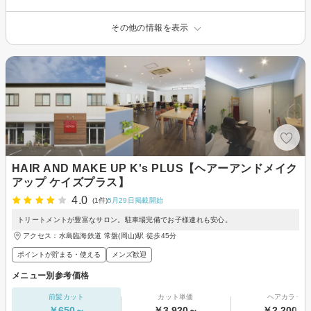
その他の情報を表示
HAIR AND MAKE UP K's PLUS【ヘアーアンドメイク
アップ ケイズプラス】
4.0
(1件)
5月29日掲載開始
トリートメントが豊富なサロン。駐車場完備でお子様連れも安心。
アクセス：水島臨海鉄道 常盤(岡山)駅 徒歩45分
ポイントが貯まる・使える
メンズ歓迎
メニュー別参考価格
前髪カット
カット単価
ヘアカラー
￥650～
￥3,920～
￥2,200～