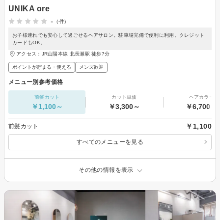
UNIKA ore
-
(-件)
お子様連れでも安心して過ごせるヘアサロン。駐車場完備で便利に利用。クレジット
カードもOK。
アクセス：JR山陽本線 北長瀬駅 徒歩7分
ポイントが貯まる・使える
メンズ歓迎
メニュー別参考価格
前髪カット
カット単価
ヘアカラー
￥1,100～
￥3,300～
￥6,700～
￥1,100
前髪カット
すべてのメニューを見る
その他の情報を表示