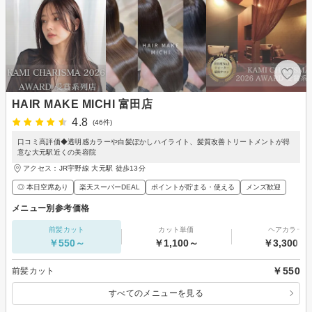
HAIR MAKE MICHI 富田店
4.8
(46件)
口コミ高評価◆透明感カラーや白髪ぼかしハイライト、髪質改善トリートメントが得
意な大元駅近くの美容院
アクセス：JR宇野線 大元駅 徒歩13分
◎ 本日空席あり
楽天スーパーDEAL
ポイントが貯まる・使える
メンズ歓迎
メニュー別参考価格
前髪カット
カット単価
ヘアカラー
￥550～
￥1,100～
￥3,300～
￥550
前髪カット
すべてのメニューを見る