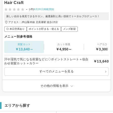
Hair Craft
-
(-件)
6月26日掲載開始
新しい自分を発見できるサロン。厳選薬剤と高い技術でトータルプロデュース！
アクセス：JR山陽本線 北長瀬駅 徒歩15分
◎ 本日空席あり
ポイントが貯まる・使える
メンズ歓迎
メニュー別参考価格
前髪カット
カット単価
ヘアカラー
￥13,640～
￥4,950～
￥3,300～
汗や湿気で気になる前髪などに◇ポイントストレート＋似合
￥13,640
わせ前髪カット＋カラー
すべてのメニューを見る
その他の情報を表示
エリアから探す