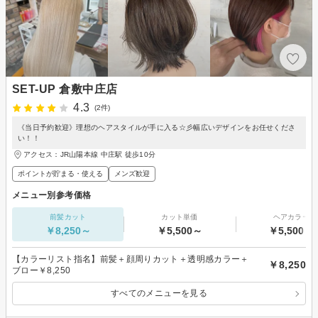
SET-UP 倉敷中庄店
4.3
(2件)
《当日予約歓迎》理想のヘアスタイルが手に入る☆彡幅広いデザインをお任せくださ
い！！
アクセス：JR山陽本線 中庄駅 徒歩10分
ポイントが貯まる・使える
メンズ歓迎
メニュー別参考価格
前髪カット
カット単価
ヘアカラー
￥8,250～
￥5,500～
￥5,500～
【カラーリスト指名】前髪＋顔周りカット＋透明感カラー＋
￥8,250
ブロー￥8,250
すべてのメニューを見る