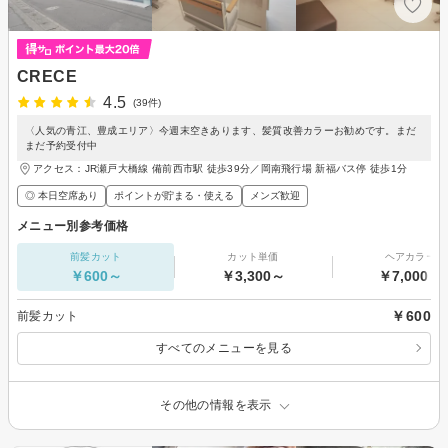
CRECE
4.5
(39件)
〈人気の青江、豊成エリア〉今週末空きあります、髪質改善カラーお勧めです。まだ
まだ予約受付中
アクセス：JR瀬戸大橋線 備前西市駅 徒歩39分／岡南飛行場 新福バス停 徒歩1分
◎ 本日空席あり
ポイントが貯まる・使える
メンズ歓迎
メニュー別参考価格
前髪カット
カット単価
ヘアカラー
￥600～
￥3,300～
￥7,000～
￥600
前髪カット
すべてのメニューを見る
その他の情報を表示