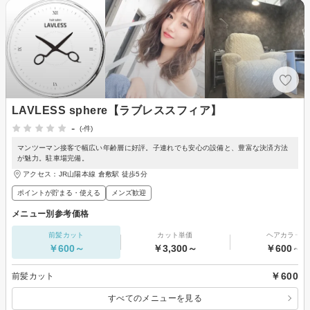
LAVLESS sphere【ラブレススフィア】
-
(-件)
マンツーマン接客で幅広い年齢層に好評。子連れでも安心の設備と、豊富な決済方法
が魅力。駐車場完備。
アクセス：JR山陽本線 倉敷駅 徒歩5分
ポイントが貯まる・使える
メンズ歓迎
メニュー別参考価格
前髪カット
カット単価
ヘアカラー
￥600～
￥3,300～
￥600～
￥600
前髪カット
すべてのメニューを見る