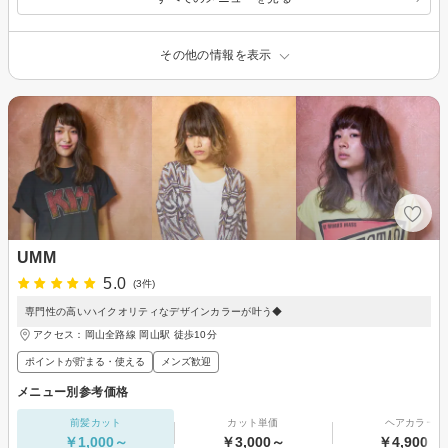
その他の情報を表示
UMM
5.0
(3件)
専門性の高いハイクオリティなデザインカラーが叶う◆
アクセス：岡山全路線 岡山駅 徒歩10分
ポイントが貯まる・使える
メンズ歓迎
メニュー別参考価格
前髪カット
カット単価
ヘアカラー
￥1,000～
￥3,000～
￥4,900～