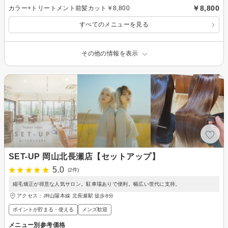
￥8,800
カラー+トリートメント前髪カット￥8,800
すべてのメニューを見る
その他の情報を表示
SET-UP 岡山北長瀬店【セットアップ】
5.0
(2件)
縮毛矯正が得意な人気サロン。駐車場ありで便利。幅広い世代に支持。
アクセス：JR山陽本線 北長瀬駅 徒歩8分
ポイントが貯まる・使える
メンズ歓迎
メニュー別参考価格