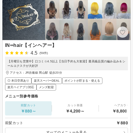
IN∞hair【インヘアー】
4.5
(59件)
【月曜日も営業中】口コミ☆4.5以上【当日予約も大歓迎】最高級品質の編み込み＆シ
ールエクステが大好評
アクセス：JR吉備線 岡山駅 徒歩20分
◎ 本日空席あり
楽天スーパーDEAL
ポイントが貯まる・使える
楽天ペイアプリ対応
メンズ歓迎
メニュー別参考価格
前髪カット
カット単価
ヘアカラー
￥880～
￥4,200～
￥8,800～
￥880
前髪カット
すべてのメニューを見る