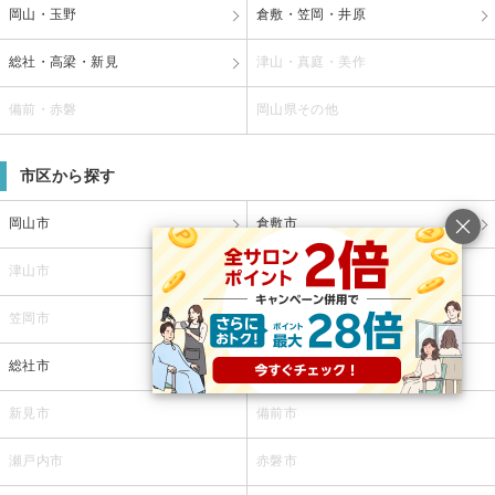
岡山・玉野
倉敷・笠岡・井原
総社・高梁・新見
津山・真庭・美作
備前・赤磐
岡山県その他
市区から探す
岡山市
倉敷市
津山市
玉野市
笠岡市
井原市
総社市
高梁市
新見市
備前市
瀬戸内市
赤磐市