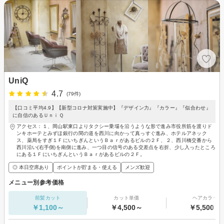
UniQ
4.7
(79件)
【口コミ平均4.9】【新型コロナ対策実施中】『デザイン力』『カラー』『似合わせ』
に自信のあるＵｎｉＱ
アクセス：１、岡山駅東口よりタクシー乗場を沿うような形で進み市役所筋を渡りド
ンキホーテとみずほ銀行の間の道を西川に向かって真っすぐ進み、ホテルアネック
ス、薬局をすぎ１ＦにいちぎんというＢａｒがあるビルの２Ｆ、２、西川橋交番から
西川沿い(右手側)を南側に進み、一つ目の信号のある交差点を右折、少し入ったところ
にある１ＦにいちぎんというＢａｒがあるビルの２Ｆ。
◎ 本日空席あり
ポイントが貯まる・使える
メンズ歓迎
メニュー別参考価格
前髪カット
カット単価
ヘアカラー
￥1,100～
￥4,500～
￥5,500～