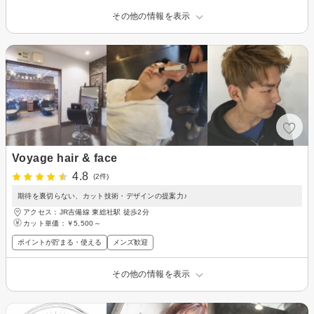
その他の情報を表示
Voyage hair & face
4.8
(2件)
期待を裏切らない、カット技術・デザインの提案力♪
アクセス：JR吉備線 東総社駅 徒歩2分
カット単価：
￥5,500～
ポイントが貯まる・使える
メンズ歓迎
その他の情報を表示