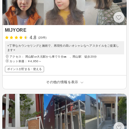
MIJYORE
4.8
(20件)
⭐️丁寧なカウンセリングと施術で、再現性の高いオシャレなヘアスタイルをご提案し
ます⭐️
アクセス： 岡山駅or大元駅から車で５分🚗 、岡山駅 徒歩20分
カット単価：
￥4,950～
ポイントが貯まる・使える
その他の情報を表示