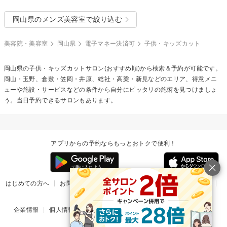
岡山県のメンズ美容室で絞り込む
美容院・美容室
岡山県
電子マネー決済可
子供・キッズカット
岡山県の
子供・キッズカット
サロン(おすすめ順)から検索＆予約が可能です。
岡山・玉野、倉敷・笠岡・井原、総社・高梁・新見などのエリア、得意メニ
ューや施設・サービスなどの条件から自分にピッタリの施術を見つけましょ
う。当日予約できるサロンもあります。
アプリからの予約ならもっとおトクで便利！
はじめての方へ
お問い合わせ
ヘルプ
リリース情報
利用規約
掲載ご希望のサロン様
企業情報
個人情報保護方針
楽天のサービス一覧
アプリ一覧
© Rakuten Group, Inc.