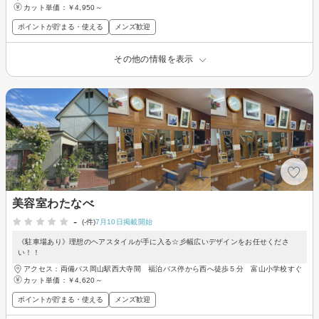
カット単価：
￥4,950～
ポイントが貯まる・使える
メンズ歓迎
その他の情報を表示
美容室わたなべ
-
(-件)
7月10日掲載開始
《駐車場あり》理想のヘアスタイルが手に入る☆彡幅広いデザインをお任せくださ
い！！
アクセス：両備バス岡山駅西大寺間 福泊バス停から西へ徒歩５分 富山小学校すぐ
カット単価：
￥4,620～
ポイントが貯まる・使える
メンズ歓迎