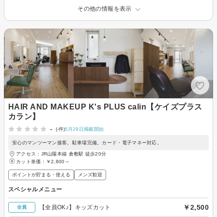
その他の情報を表示
HAIR AND MAKEUP K's PLUS calin【ケイズプラス
カラン】
-
(-件)
5月29日掲載開始
安心のマンツーマン接客。駐車場完備。カード・電子マネー対応。
アクセス：JR山陽本線 倉敷駅 徒歩20分
カット単価：
￥2,800～
ポイントが貯まる・使える
メンズ歓迎
スペシャルメニュー
￥2,500
【全員OK♪】キッズカット
全員