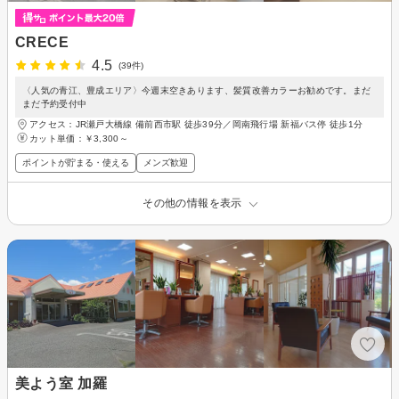
CRECE
4.5
(39件)
〈人気の青江、豊成エリア〉今週末空きあります、髪質改善カラーお勧めです。まだ
まだ予約受付中
アクセス：JR瀬戸大橋線 備前西市駅 徒歩39分／岡南飛行場 新福バス停 徒歩1分
カット単価：
￥3,300～
ポイントが貯まる・使える
メンズ歓迎
その他の情報を表示
美よう室 加羅