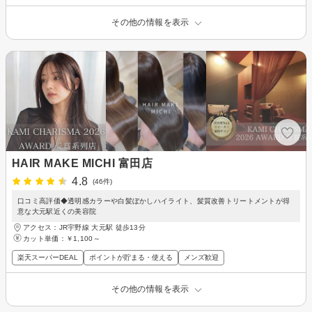
その他の情報を表示
HAIR MAKE MICHI 富田店
4.8
(46件)
口コミ高評価◆透明感カラーや白髪ぼかしハイライト、髪質改善トリートメントが得
意な大元駅近くの美容院
アクセス：JR宇野線 大元駅 徒歩13分
カット単価：
￥1,100～
楽天スーパーDEAL
ポイントが貯まる・使える
メンズ歓迎
その他の情報を表示