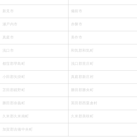
新見市
備前市
瀬戸内市
赤磐市
真庭市
美作市
浅口市
和気郡和気町
都窪郡早島町
浅口郡里庄町
小田郡矢掛町
真庭郡新庄村
苫田郡鏡野町
勝田郡勝央町
勝田郡奈義町
英田郡西粟倉村
久米郡久米南町
久米郡美咲町
加賀郡吉備中央町