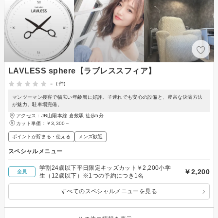
LAVLESS sphere【ラブレススフィア】
-
(-件)
マンツーマン接客で幅広い年齢層に好評。子連れでも安心の設備と、豊富な決済方法
が魅力。駐車場完備。
アクセス：JR山陽本線 倉敷駅 徒歩5分
カット単価：
￥3,300～
ポイントが貯まる・使える
メンズ歓迎
スペシャルメニュー
学割24歳以下平日限定キッズカット￥2,200小学
￥2,200
全員
生（12歳以下）※1つの予約につき1名
すべてのスペシャルメニューを見る