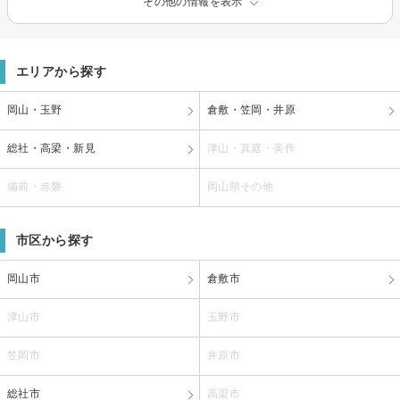
その他の情報を表示
エリアから探す
岡山・玉野
倉敷・笠岡・井原
総社・高梁・新見
津山・真庭・美作
備前・赤磐
岡山県その他
市区から探す
岡山市
倉敷市
津山市
玉野市
笠岡市
井原市
総社市
高梁市