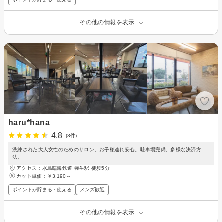
その他の情報を表示
haru*hana
4.8
(3件)
洗練された大人女性のためのサロン。お子様連れ安心。駐車場完備。多様な決済方
法。
アクセス：水島臨海鉄道 弥生駅 徒歩5分
カット単価：
￥3,190～
ポイントが貯まる・使える
メンズ歓迎
その他の情報を表示