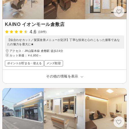
KAINO イオンモール倉敷店
4.6
(19件)
【似合わせカット／髪質改善メニューが定評】丁寧な技術と心のこもった接客であな
たの魅力を最大に★
アクセス：JR山陽本線 倉敷駅 徒歩24分
カット単価：
￥4,950～
ポイントが貯まる・使える
メンズ歓迎
その他の情報を表示