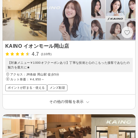
KAINO イオンモール岡山店
4.7
(110件)
【対象メニュー￥1000オフクーポンあり】丁寧な技術と心のこもった接客であなたの
魅力を最大に★
アクセス：JR各線 岡山駅 徒歩5分
カット単価：
￥4,950～
ポイントが貯まる・使える
メンズ歓迎
その他の情報を表示