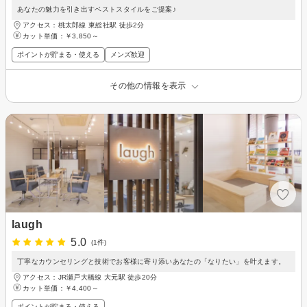
あなたの魅力を引き出すベストスタイルをご提案♪
アクセス：桃太郎線 東総社駅 徒歩2分
カット単価：
￥3,850～
ポイントが貯まる・使える
メンズ歓迎
その他の情報を表示
laugh
5.0
(1件)
丁寧なカウンセリングと技術でお客様に寄り添いあなたの「なりたい」を叶えます。
アクセス：JR瀬戸大橋線 大元駅 徒歩20分
カット単価：
￥4,400～
ポイントが貯まる・使える