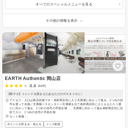
すべてのスペシャルメニューを見る
その他の情報を表示
EARTH Authentic 岡山店
4.4
(94件)
【駅チカ】トレンドを踏まえたあなただけのスタイルに♪
アクセス：入口は商店街側です！表町商店街に入り天満屋に向かって進み、1つめの信
号を渡って右側／天満屋バスセンター⇒天満屋を出て表町商店街に入りももたろう通
りに向かって進み、1つめの信号の手前左側 、天満屋に向かって進み表町商店街に右
折で入り、1つめの信号の手前左側
カット単価：
-
ポイントが貯まる・使える
メンズ歓迎