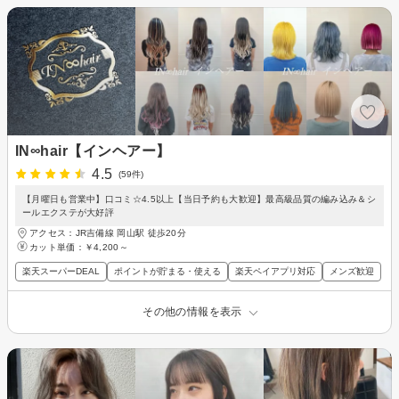
IN∞hair【インヘアー】
4.5
(59件)
【月曜日も営業中】口コミ☆4.5以上【当日予約も大歓迎】最高級品質の編み込み＆シ
ールエクステが大好評
アクセス：JR吉備線 岡山駅 徒歩20分
カット単価：
￥4,200～
楽天スーパーDEAL
ポイントが貯まる・使える
楽天ペイアプリ対応
メンズ歓迎
その他の情報を表示