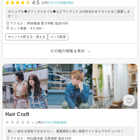
4.5
(1件)
7月10日掲載開始
カジュアル◆オフィススタイル◆などワンランク上の似合わせスタイルをご提案しま
す！！
アクセス：JR赤穂線 西大寺駅 徒歩20分
カット単価：
￥3,300～
ポイントが貯まる・使える
メンズ歓迎
その他の情報を表示
Hair Craft
-
(-件)
6月26日掲載開始
新しい自分を発見できるサロン。厳選薬剤と高い技術でトータルプロデュース！
アクセス：JR山陽本線 北長瀬駅 徒歩15分