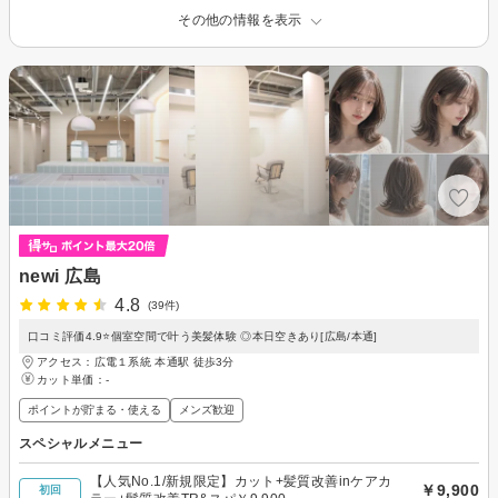
その他の情報を表示
newi 広島
4.8
(39件)
口コミ評価4.9⭐️個室空間で叶う美髪体験 ◎本日空きあり[広島/本通]
アクセス：広電１系統 本通駅 徒歩3分
カット単価：
-
ポイントが貯まる・使える
メンズ歓迎
スペシャルメニュー
【人気No.1/新規限定】カット+髪質改善inケアカ
￥9,900
初回