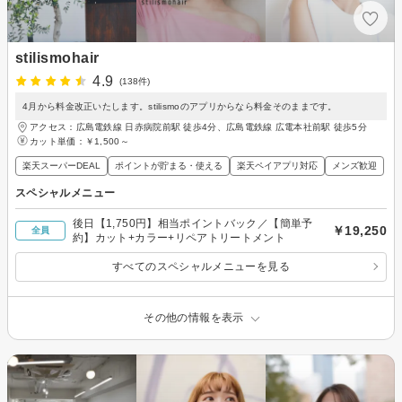
stilismohair
4.9
(138件)
4月から料金改正いたします。stilismoのアプリからなら料金そのままです。
アクセス：広島電鉄線 日赤病院前駅 徒歩4分、広島電鉄線 広電本社前駅 徒歩5分
カット単価：
￥1,500～
楽天スーパーDEAL
ポイントが貯まる・使える
楽天ペイアプリ対応
メンズ歓迎
スペシャルメニュー
後日【1,750円】相当ポイントバック／【簡単予
￥19,250
全員
約】カット+カラー+リペアトリートメント
すべてのスペシャルメニューを見る
その他の情報を表示