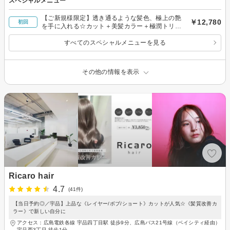
スペシャルメニュー
【ご新規様限定】透き通るような髪色、極上の艶
￥12,780
初回
を手に入れる☆カット＋美髪カラー＋極潤トリー
トメント
すべてのスペシャルメニューを見る
その他の情報を表示
Ricaro hair
4.7
(41件)
【当日予約◎／宇品】上品な《レイヤー/ボブ/ショート》カットが人気☆《髪質改善カ
ラー》で新しい自分に
アクセス：広島電鉄各線 宇品四丁目駅 徒歩9分、広島バス21号線（ベイシティ経由）
宇品西3丁目 徒歩1分