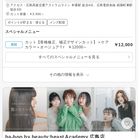
アクセス：広島高速交通アストラムライン 本通駅 徒歩4分、広島電鉄各線 紙屋町東駅
徒歩3分
カット単価：
￥3,500～
ポイントが貯まる・使える
メンズ歓迎
スペシャルメニュー
カット【骨格修正、補正デザインカット】＋ケア
￥12,000
初回
カラー＋オージュアＴr ￥12000～
すべてのスペシャルメニューを見る
その他の情報を表示
ba-boo by beauty:beast Academy 広島店