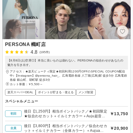
PERSONA 幟町店
4.8
(195件)
【8月8日(土)空席◎】本当に良いものは崩れない。PERSONAの似合わせがあなたの
魅力を引き出す。
アクセス：★楽天ビューティ限定★初回利用1200円OFFのSPECIAL COUPON配信
中♪【Instagram】@persona_hair_、広島電鉄各線 八丁堀(広島)駅 徒歩5分 広島電鉄
各線 銀山町、胡町駅 徒歩3分
カット単価：
￥5,500～
楽天スーパーDEAL
ポイントが貯まる・使える
メンズ歓迎
スペシャルメニュー
後日【1,250円】相当ポイントバック／★初回限定
￥13,750
初回
★似合わせカット＋イルミナカラー＋Auju超音波
トリートメント ¥13,750
後日【3,800円】相当ポイントバック／似合わせカ
￥20,900
全員
ット＋イルミナカラー（全体カラー）＋Aujua超