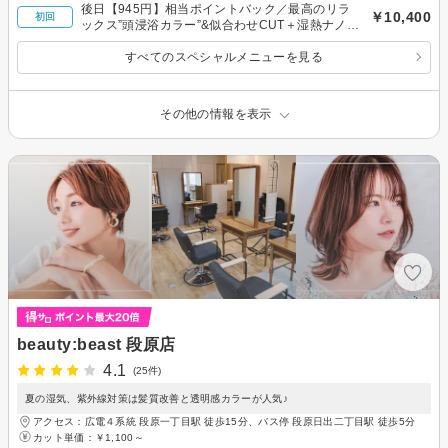
後日【945円】相当ポイントバック／最高のリラ
￥10,400
初回
ックス”頭浸浴カラー”&似合わせCUT＋湿熱ナノ光
トリートメント 【癒しカラーCUT】
すべてのスペシャルメニューを見る
その他の情報を表示
beauty:beast 段原店
4.1
(25件)
夏の湿気、紫外線対策は髪質改善と透明感カラーが人気♪
アクセス：広電４系統 段原一丁目駅 徒歩15分、バス停 段原日出二丁目駅 徒歩5分
カット単価：
￥1,100～