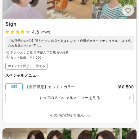
Sign
4.5
(25件)
【当日予約OK◎】通うたびに自分が好きになる＊透明感カラーでナチュラル・抜け感
のある褒められヘアに。
アクセス：広電 皆実町六丁目駅 徒歩5分
カット単価：
￥4,950～
ポイントが貯まる・使える
スペシャルメニュー
￥6,500
【当日限定】カット＋カラー
初回
すべてのスペシャルメニューを見る
その他の情報を表示