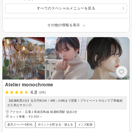
すべてのスペシャルメニューを見る
その他の情報を表示
Atelier monochrome
4.8
(2件)
【紙屋町西2分】当日予約OK！9時～24時まで営業！プライベートサロンで丁寧施術
が人気なサロン◎
アクセス：広電２系統宮島線 紙屋町西駅 徒歩2分
カット単価：
￥3,520～
楽天スーパーDEAL
ポイントが貯まる・使える
メンズ歓迎