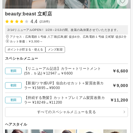
beauty:beast 立町店
4.4
(218件)
2/14リニューアルOPEN！ 1/28～2/13の間、改装の為休業させていただきます。
アクセス：広島電鉄１号線 八丁堀(広島)駅 徒歩4分、広島電鉄１号線 立町駅 徒歩2分
カット単価：
￥3,000～
ポイントが貯まる・使える
メンズ歓迎
スペシャルメニュー
【リニューアル記念】カラー＋トリートメント
￥6,600
初回
(Sh．ｂ込)￥12947→￥6600
【新規/ツヤ感UP】似合わせカット＋髪質改善カ
￥9,000
初回
ラー ¥15895→¥9000
【持続する艶髪】カット＋プレミアム髪質改善カ
￥11,200
初回
ラー ¥18249→¥11200
すべてのスペシャルメニューを見る
ヘアスタイル