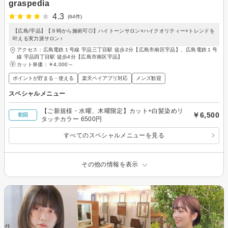
graspedia
4.3
(64件)
【広島/宇品】【９時から施術可◎】ハイトーンサロン×ハイクオリティー×トレンドを
叶える実力派サロン♪
アクセス：広島電鉄１号線 宇品三丁目駅 徒歩2分【広島市南区宇品】、広島電鉄１号
線 宇品四丁目駅 徒歩4分【広島市南区宇品】
カット単価：
￥4,000～
ポイントが貯まる・使える
楽天ペイアプリ対応
メンズ歓迎
スペシャルメニュー
【ご新規様・水曜、木曜限定】カット+白髪染めリ
￥6,500
初回
タッチカラー 6500円
すべてのスペシャルメニューを見る
その他の情報を表示