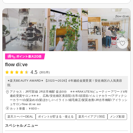
flow di:ve
4.5
(301件)
✴︎楽天BEAUTY AWARD✴︎ 【2023〜2026】4年連続金賞受賞！安佐南区の人気美容
院.
アクセス：JR可部線 JR古市橋駅 徒歩0分 ✳︎✳︎✳︎RAKUTENビューティーアワード4年
連続受賞サロン✳︎✳︎✳︎ 、広島/安佐南区美容院/古市/頭浸浴/イルミナカラー/アディクシ
ーカラー/白髪染め/白髪ぼかし/ハイライト/縮毛矯正/髪質改善/JR古市橋駅/アイラッシ
ュサロンflow di:ve soi
カット単価：
￥600～
楽天スーパーDEAL
ポイントが貯まる・使える
楽天ペイアプリ対応
メンズ歓迎
スペシャルメニュー