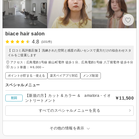
biace hair salon
4.8
(101件)
【 口コミ高評価店舗 】洗練された空間と感度の高いセンスで貴方だけの似合わせスタ
イルをご提案します
アクセス：広島電鉄1号線 銀山町電停 徒歩１分、広島電鉄1号線 八丁堀電停 徒歩６分
カット単価：
￥6,000～
ポイントが貯まる・使える
楽天ペイアプリ対応
メンズ歓迎
スペシャルメニュー
【新規の方】カット & カラー ＆ amatora・イオ
￥11,500
初回
ントリートメント
すべてのスペシャルメニューを見る
その他の情報を表示