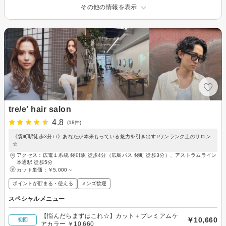
その他の情報を表示
tre/e' hair salon
4.8
(18件)
《袋町駅徒歩3分♪♪》あなたが本来もっている魅力を引き出す♪ワンランク上のサロン
☆
アクセス：広電１系統 袋町駅 徒歩4分（広島バス 袋町 徒歩3分）、アストラムライン
本通駅 徒歩5分
カット単価：
￥5,000～
ポイントが貯まる・使える
メンズ歓迎
スペシャルメニュー
【悩んだらまずはこれ☆】カット＋プレミアムケ
￥10,660
初回
アカラー ￥10,660