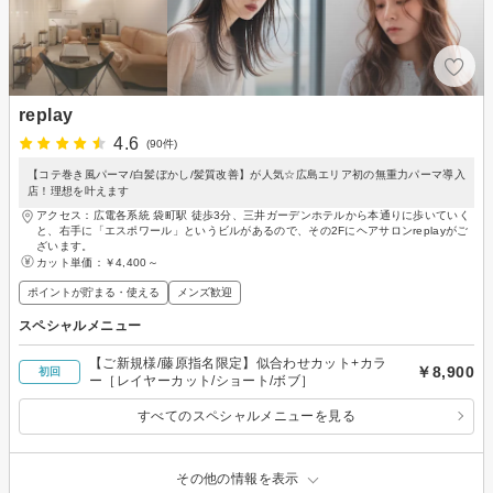
replay
4.6
(90件)
【コテ巻き風パーマ/白髪ぼかし/髪質改善】が人気☆広島エリア初の無重力パーマ導入
店！理想を叶えます
アクセス：広電各系統 袋町駅 徒歩3分、三井ガーデンホテルから本通りに歩いていく
と、右手に「エスポワール」というビルがあるので、その2Fにヘアサロンreplayがご
ざいます。
カット単価：
￥4,400～
ポイントが貯まる・使える
メンズ歓迎
スペシャルメニュー
【ご新規様/藤原指名限定】似合わせカット+カラ
￥8,900
初回
ー［レイヤーカット/ショート/ボブ］
すべてのスペシャルメニューを見る
その他の情報を表示