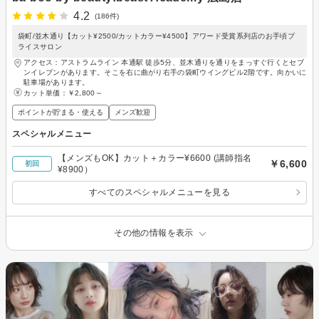
4.2
(186件)
袋町/並木通り【カット¥2500/カットカラー¥4500】アワード受賞系列店のお手頃プ
ライスサロン
アクセス：アストラムライン 本通駅 徒歩5分、並木通りを通りをまっすぐ行くとセブ
ンイレブンがあります。そこを右に曲がり右手の袋町ウイングビル2階です。向かいに
駐車場があります。
カット単価：
￥2,800～
ポイントが貯まる・使える
メンズ歓迎
スペシャルメニュー
【メンズもOK】カット＋カラー¥6600 (講師指名
￥6,600
初回
¥8900）
すべてのスペシャルメニューを見る
その他の情報を表示