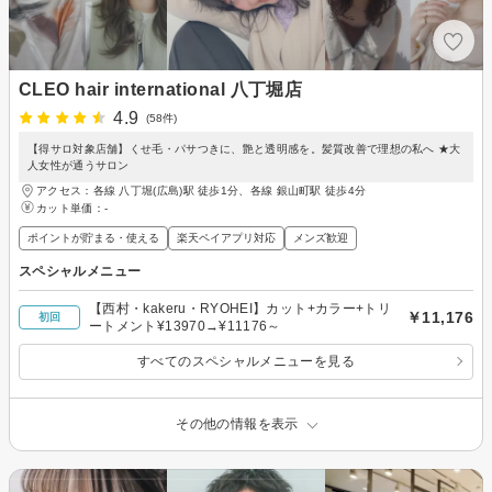
CLEO hair international 八丁堀店
4.9
(58件)
【得サロ対象店舗】くせ毛・パサつきに、艶と透明感を。髪質改善で理想の私へ ★大
人女性が通うサロン
アクセス：各線 八丁堀(広島)駅 徒歩1分、各線 銀山町駅 徒歩4分
カット単価：
-
ポイントが貯まる・使える
楽天ペイアプリ対応
メンズ歓迎
スペシャルメニュー
【西村・kakeru・RYOHEI】カット+カラー+トリ
￥11,176
初回
ートメント¥13970→¥11176～
すべてのスペシャルメニューを見る
その他の情報を表示