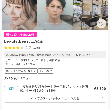
beauty:beast 上安店
4.2
(138件)
夏の髪悩み解消◎ツヤ髪＆透明感で褒められヘア♪クールスパもオススメ！
アクセス：安東駅出入り口１番より 徒歩30秒
カット単価：
￥1,100～
ポイントが貯まる・使える
メンズ歓迎
スペシャルメニュー
【夏映え透明感カラー】第一印象UPカット＋透明
￥8,300
初回
感カラー ¥12100→¥8300
すべてのスペシャルメニューを見る