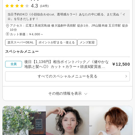
4.3
(14件)
当日予約OK◎《小顔似合わせcut、透明感カラー》あなたの中に眠る、まだ見ぬ「イ
ロ」を引きだします！
アクセス：広電２系統宮島線 修大協創中高前駅 徒歩1分、JR山陽本線 五日市駅 徒歩
10分
カット単価：
￥4,000～
楽天スーパーDEAL
ポイントが貯まる・使える
メンズ歓迎
スペシャルメニュー
後日【1,136円】相当ポイントバック／《健やかな
￥12,500
全員
地肌と髪へ◎》カット＋カラー＋頭皮&髪質改善
スパトリートメント
すべてのスペシャルメニューを見る
その他の情報を表示