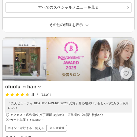
すべてのスペシャルメニューを見る
その他の情報を表示
oluolu ～hair～
4.7
(221件)
『楽天ビューティ BEAUTY AWARD 2025 受賞』居心地のいいおしゃれなカフェ風サ
ロン♪♪
アクセス：広島電鉄 八丁堀駅 徒歩5分、広島電鉄 立町駅 徒歩5分
カット単価：
￥4,450～
ポイントが貯まる・使える
メンズ歓迎