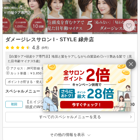
ダメージレスサロン I・STYLE 緑井店
4.8
(6件)
【白髪ケア×頭皮ケア専門店】地肌と髪をケアしながら白髪染め◎ハリ艶ある髪で［見
た目年齢マイナス5歳］
アクセス：JR可部線 七軒茶屋駅 徒歩12分、JR可部線 緑井駅 徒歩14分
カット単価：
￥3,850～
ポイントが貯まる・使える
スペシャルメニュー
【エイジングケア】カット＋白髪染め全体＋髪と
￥8,800
初回
頭皮のWケアトリートメント＋ホームケアセット
付き
すべてのスペシャルメニューを見る
その他の情報を表示