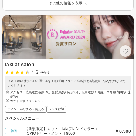
その他の情報を表示
laki at salon
4.6
(94件)
《八丁堀駅徒歩2分♪》通いやすいお手頃プライス◎高技術×高品質であなたのなりた
いを叶えます！
アクセス：広島電鉄各線 八丁堀(広島)駅 徒歩2分、広島電鉄１号線、２号線 胡町駅 徒
歩3分
カット単価：
￥3,400～
ポイントが貯まる・使える
メンズ歓迎
スペシャルメニュー
【新規限定】カット＋lakiブレンドカラー＋
￥8,900
初回
TOKIOトリートメント【8900】