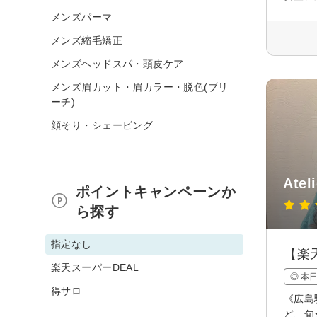
メンズパーマ
メンズ縮毛矯正
メンズヘッドスパ・頭皮ケア
メンズ眉カット・眉カラー・脱色(ブリ
ーチ)
顔そり・シェービング
Atel
ポイントキャンペーンか
ら探す
指定なし
【楽
楽天スーパーDEAL
◎ 本
得サロ
《広島
ど、旬