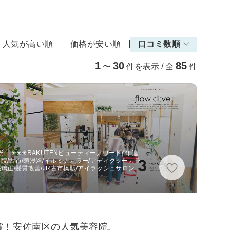
人気が高い順
価格が安い順
口コミ数順
1
30
85
〜
件を表示 / 全
件
 ✳︎✳︎✳︎RAKUTENビューティーアワード4年連
美容院/古市/頭浸浴/イルミナカラー/アディクシーカラ
毛矯正/髪質改善/JR古市橋駅/アイラッシュサロン
金賞受賞！安佐南区の人気美容院.