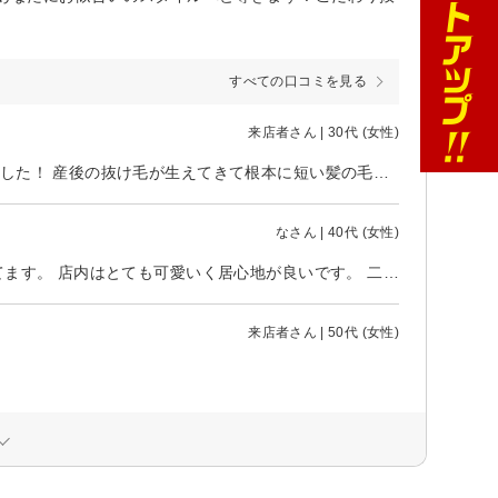
すべての口コミを見る
来店者さん | 30代 (女性)
いつもお世話になってます！ 今回は約１年越しに縮毛矯正をしていただきました！ 産後の抜け毛が生えてきて根本に短い髪の毛がのびてしまい、長い髪との癖の出方が異なりケアに困っていました。今回全頭しっかりかけてもらったので全体的にしっかりまとまり、理想的なストレートになりました。毛先はまっすぐになりすぎないように内側に入るような仕上がりにしてくださりました。セットをしなくても綺麗な状態で朝を迎えられているのでかなり楽です！次回はカラーよろしくお願いします！
なさん | 40代 (女性)
ありがとうございます。 カット リタッチで行きました。 とても気にいってます。 店内はとても可愛いく居心地が良いです。 二階は、お子様が遊べるスペースもあり 小さいお子様も安心してつれていけます。 広島市内でさがされてる方ぜひ。 駐車場は、近くに何箇所かあり 空きも割にあります！ ３０分100円でした！急いでる方など ぜひ。
来店者さん | 50代 (女性)