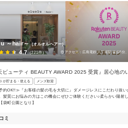
lu ～hair～
(オルオルヘアー)
4.7
(221件)
アクセス：広島電鉄 八丁堀駅 徒歩5分、
ビューティ BEAUTY AWARD 2025 受賞』居心
トが貯まる・使える
メンズ歓迎
予約OK!!≫『お客様の髪の毛を大切に』ダメージレスにこだわり抜
。髪質にお悩みの方はこの機会にぜひご体験ください♪柔らかい陽射
【袋町公園となり】
コミ