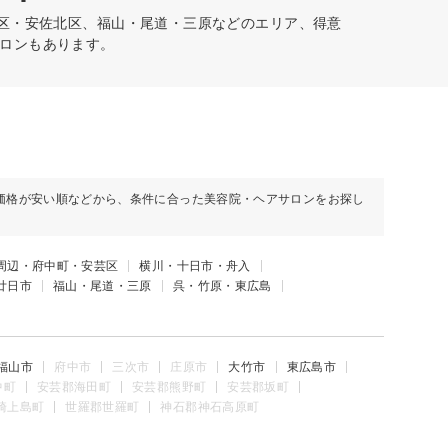
南区・安佐北区、福山・尾道・三原などのエリア、得意
ロンもあります。
価格が安い順などから、条件に合った美容院・ヘアサロンをお探し
周辺・府中町・安芸区
横川・十日市・舟入
廿日市
福山・尾道・三原
呉・竹原・東広島
福山市
府中市
三次市
庄原市
大竹市
東広島市
中町
安芸郡海田町
安芸郡熊野町
安芸郡坂町
崎上島町
世羅郡世羅町
神石郡神石高原町