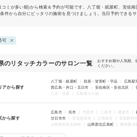
口コミが多い順)から検索＆予約が可能です。八丁堀・紙屋町、安佐
の条件から自分にピッタリの施術を見つけましょう。当日予約できるサ
済可
おすすめ順や人気順、
県のリタッチカラーのサロン一覧
ください。
八丁堀・紙屋町
段原・皆実町・宇品
広島駅
リアから探す
西広島・井口・五日市
安佐南区・安佐北区
三次・庄原
広島県その他
広島市
呉市
竹原市
三原市
尾道市
区から探す
廿日市市
安芸高田市
江田島市
安芸郡府
山県郡安芸太田町
山県郡北広島町
豊田郡大