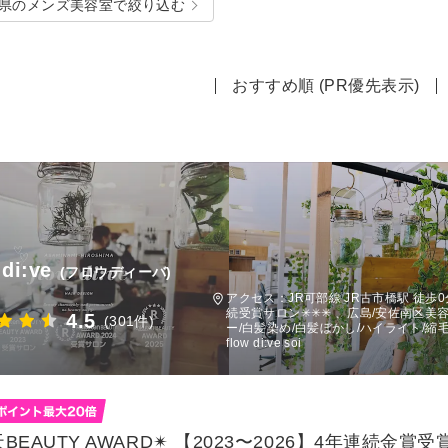
県のメンズ美容室で絞り込む
おすすめ順 (PR優先表示)
 di:ve
(フロウディーバ)
アクセス：JR可部線 JR古市橋駅 徒歩0分
続受賞サロン✳︎✳︎✳︎ 、広島/安佐南区
4.5
(301件)
ー/白髪染め/白髪ぼかし/ハイライト/縮
flow di:ve soi
天BEAUTY AWARD✴︎ 【2023〜2026】4年連続