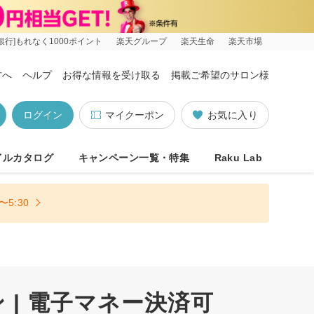
銀行]もれなく1000ポイント
楽天グループ
楽天生命
楽天市場
方へ
ヘルプ
お得な情報を受け取る
掲載ご希望のサロン様
ログイン
マイクーポン
お気に入り
イルカタログ
キャンペーン一覧・特集
Raku Lab
5:30
| 電子マネー決済可