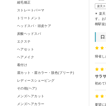
縮毛矯正
楽天ス
ストレートパーマ
✴︎ 楽
トリートメント
す。お
橋駅徒
ヘッドスパ・頭皮ケア
炭酸ヘッドスパ
口
エクステ
ヘアセット
ヘアメイク
着付け
眉カット・眉カラー・脱色(ブリーチ)
サラ
レディースシェービング
初めて
その他(ヘア)
メンズヘアカット
メンズヘアカラー