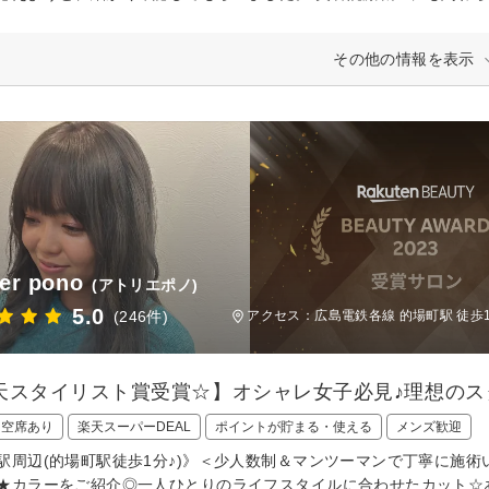
その他の情報を表示
ier pono
(アトリエポノ)
5.0
(246件)
アクセス：広島電鉄各線 的場町駅 徒歩
天スタイリスト賞受賞☆】オシャレ女子必見♪理想のスタ
日空席あり
楽天スーパーDEAL
ポイントが貯まる・使える
メンズ歓迎
駅周辺(的場町駅徒歩1分♪)》＜少人数制＆マンツーマンで丁寧に施術
★カラーをご紹介◎一人ひとりのライフスタイルに合わせたカット☆