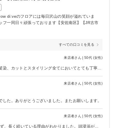
flow di:veのフロアには毎日沢山の笑顔が溢れていま
ッフ一同日々頑張っております【安佐南区】【JR古市
すべての口コミを見る
来店者さん | 50代 (女性)
帰省した際、実家近くのサロンだったので初めて予約させて頂きました。白髪染、カットとスタイリング全てにおいてとても丁寧で大満足です🥰
来店者さん | 50代 (女性)
でした。ありがとうございました。またお願いします。
来店者さん | 50代 (女性)
要望に応えようと、細かく確認してもらいました。 美容院激戦区にも関わらず、長く続いている理由がわかりました。頭浸浴が気持ち良かったです。シロダーラの様な脳が休まる感じがしたし、メントールのスッとした香りも良かったです。