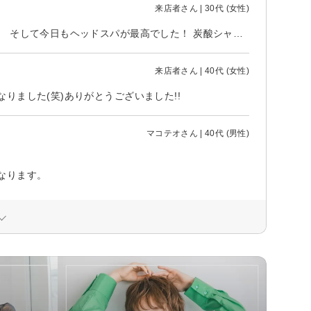
来店者さん | 30代 (女性)
連日暑いので、長かった髪をバッサリとカットしてとてもスッキリしました。 そして今日もヘッドスパが最高でした！ 炭酸シャンプーでハチミツか炭の2択があって、今回は炭を選択しました。 洗いあがりがさっぱりしていて香りがすごく良かったです。 しかも頭皮に合っていたのか全然痒くならない。 もし購入できるシャンプーなら、ぜひ次回購入したいです。
来店者さん | 40代 (女性)
ました(笑)ありがとうございました!!
マコテオさん | 40代 (男性)
なります。