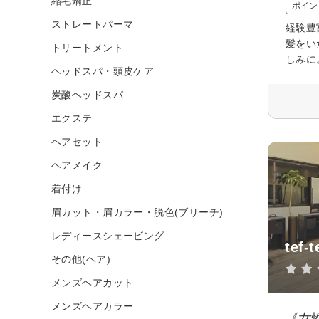
縮毛矯正
ポイン
ストレートパーマ
経験豊
髪をい
トリートメント
しみに
ヘッドスパ・頭皮ケア
炭酸ヘッドスパ
エクステ
ヘアセット
ヘアメイク
着付け
眉カット・眉カラー・脱色(ブリーチ)
レディースシェービング
tef-
その他(ヘア)
メンズヘアカット
メンズヘアカラー
《女