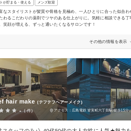
トが貯まる・使える
メンズ歓迎
富なスタイリストが髪質や骨格を見極め、一人ひとりに合った似合わ
たわるこだわりの薬剤でツヤのある仕上がりに。気軽に相談できる丁
。笑顔が増える、ずっと通いたくなるサロンです！
その他の情報を表示
tef hair make
(テフテフヘアーメイク)
-
(-件)
アクセス：広島電鉄 皆実町六丁目駅 徒歩15分、
性スタッフのみ♪》40代50代の大人女性に人気★魅力