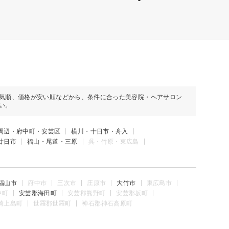
気順、価格が安い順などから、条件に合った美容院・ヘアサロン
い。
周辺・府中町・安芸区
横川・十日市・舟入
廿日市
福山・尾道・三原
呉・竹原・東広島
福山市
府中市
三次市
庄原市
大竹市
東広島市
中町
安芸郡海田町
安芸郡熊野町
安芸郡坂町
崎上島町
世羅郡世羅町
神石郡神石高原町