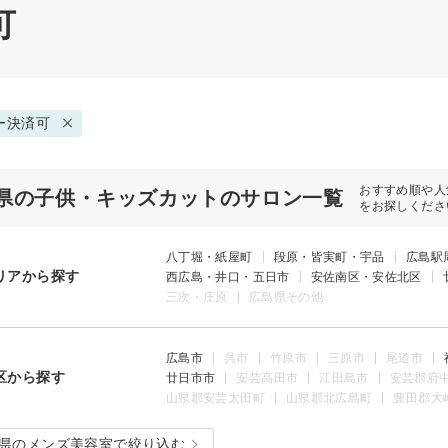
可
ー決済可
おすすめ順や人
県の子供・キッズカットのサロン一覧
をお探しくださ
八丁堀・紙屋町
段原・皆実町・宇品
広島駅
リアから探す
西広島・井口・五日市
安佐南区・安佐北区
三次・庄原
広島県その他
広島市
呉市
竹原市
三原市
尾道市
区から探す
廿日市市
安芸高田市
江田島市
安芸郡府
山県郡安芸太田町
山県郡北広島町
豊田郡大
県のメンズ美容室で絞り込む