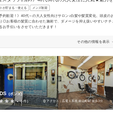
トが貯まる・使える
メンズ歓迎
予約歓迎！》40代～の大人女性向けサロン♪白髪や髪質変化、頭皮の
り◎お客様の髪質に合わせた施術で、ダメージを抑え扱いやすいナチ
るお手伝いをさせていただきます！
その他の情報を表示
DS
(ボンズ)
-
(-件)
アクセス：広電１系統 銀山町駅 徒歩3分