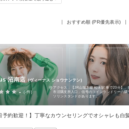
おすすめ順 (PR優先表示)
nus 沼南店
(ヴィーナス ショウナンテン)
アクセス：【JR山陽本線 松永駅 車で20分】
-
(-件)
市沼隅支所入口」信号のコインランドリーの隣
ソリンスタンドがあります。
日予約歓迎！】丁寧なカウンセリングでオシャレも白