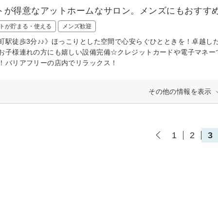
トが得意なアットホームなサロン。メンズにもおすすめ
トが貯まる・使える
メンズ歓迎
町駅徒歩3分♪♪》ほっこりとした空間で心安らぐひとときを！卓越し
お子様連れの方にも嬉しい設備完備☆クレジットカードや電子マネー
！バリアフリーの店内でリラックス！
その他の情報を表示
1
2
3