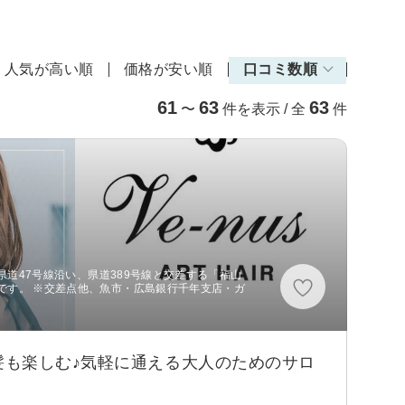
人気が高い順
価格が安い順
口コミ数順
61
63
63
〜
件を表示 / 全
件
、県道47号線沿い、県道389号線と交差する「福山
です。 ※交差点他、魚市・広島銀行千年支店・ガ
髪も楽しむ♪気軽に通える大人のためのサロ