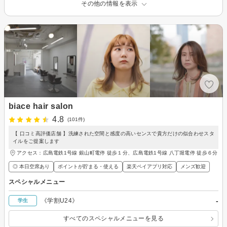
その他の情報を表示
biace hair salon
4.8
(101件)
【 口コミ高評価店舗 】洗練された空間と感度の高いセンスで貴方だけの似合わせスタ
イルをご提案します
アクセス：広島電鉄1号線 銀山町電停 徒歩１分、広島電鉄1号線 八丁堀電停 徒歩６分
◎ 本日空席あり
ポイントが貯まる・使える
楽天ペイアプリ対応
メンズ歓迎
スペシャルメニュー
-
《学割U24》
学生
すべてのスペシャルメニューを見る