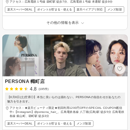
アクセス：広島電鉄１号線 袋町駅 徒歩7分、広島電鉄１号線 本通駅 徒歩9分
楽天スーパーDEAL
ポイントが貯まる・使える
楽天ペイアプリ対応
メンズ歓迎
その他の情報を表示
PERSONA 幟町店
4.8
(195件)
【8月8日(土)空席◎】本当に良いものは崩れない。PERSONAの似合わせがあなたの
魅力を引き出す。
アクセス：★楽天ビューティ限定★初回利用1200円OFFのSPECIAL COUPON配信
中♪【Instagram】@persona_hair_、広島電鉄各線 八丁堀(広島)駅 徒歩5分 広島電鉄
各線 銀山町、胡町駅 徒歩3分
楽天スーパーDEAL
ポイントが貯まる・使える
メンズ歓迎