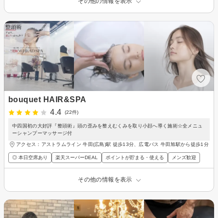
その他の情報を表示
bouquet HAIR&SPA
4.4
(22件)
中四国初の大好評『整頭術』頭の歪みを整えむくみを取り小顔へ導く施術☆全メニュ
ーシャンプーマッサージ付
アクセス：アストラムライン 牛田(広島)駅 徒歩13分、広電バス 牛田旭駅から徒歩1分
◎ 本日空席あり
楽天スーパーDEAL
ポイントが貯まる・使える
メンズ歓迎
その他の情報を表示