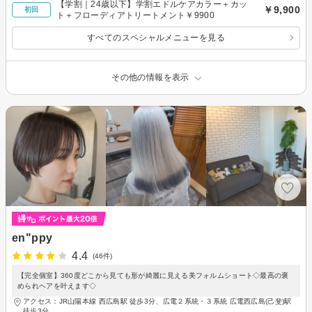
【学割｜24歳以下】学割エドルケアカラー＋カッ
￥9,900
初回
ト＋フローディアトリートメント￥9900
すべてのスペシャルメニューを見る
その他の情報を表示
en"ppy
4.4
(46件)
【完全個室】360度どこから見ても形が綺麗に見える美フォルムショート◇最高の褒
められヘアを叶えます◇
アクセス：JR山陽本線 西広島駅 徒歩3分、広電２系統・３系統 広電西広島(己斐)駅
徒歩3分