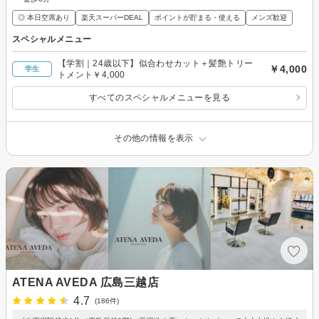
◎ 本日空席あり
楽天スーパーDEAL
ポイントが貯まる・使える
メンズ歓迎
スペシャルメニュー
【学割｜24歳以下】似合わせカット＋髪艶トリー
￥4,000
学生
トメント￥4,000
すべてのスペシャルメニューを見る
その他の情報を表示
ATENA AVEDA 広島三越店
4.7
(186件)