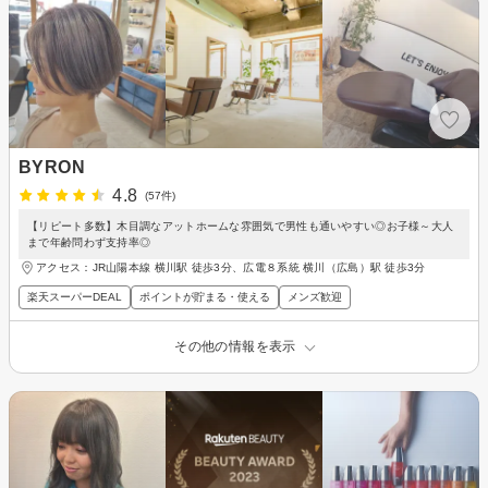
BYRON
4.8
(57件)
【リピート多数】木目調なアットホームな雰囲気で男性も通いやすい◎お子様～大人
まで年齢問わず支持率◎
アクセス：JR山陽本線 横川駅 徒歩3分、広電８系統 横川（広島）駅 徒歩3分
楽天スーパーDEAL
ポイントが貯まる・使える
メンズ歓迎
その他の情報を表示