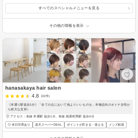
すべてのスペシャルメニューを見る
その他の情報を表示
hanasakaya hair salon
4.8
(32件)
《本通り駅徒歩1分》「全ての点において他よりいいものを」本物志向のオトナ女性か
ら絶大な支持♪
アクセス：各線 本通駅 徒歩1分、各線 紙屋町西駅 徒歩4分
◎ 本日空席あり
楽天スーパーDEAL
ポイントが貯まる・使える
メンズ歓迎