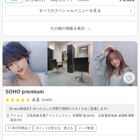
すべてのスペシャルメニューを見る
その他の情報を表示
SOHO premium
4.6
(104件)
【Aujua取扱店】ゆったりした空間で理想のスタイルをご提案します♪
アクセス：広島高速交通アストラムライン 本通駅 徒歩4分、広島電鉄各線 紙屋町東駅
徒歩3分
◎ 本日空席あり
ポイントが貯まる・使える
メンズ歓迎