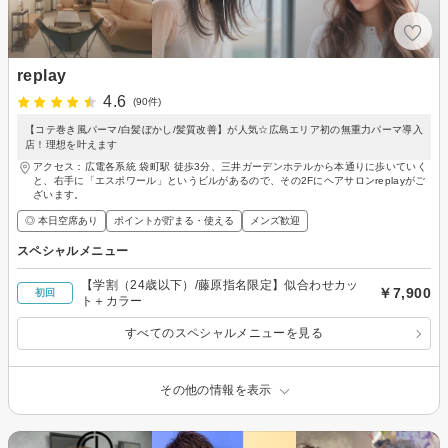
replay
4.6
(90件)
【コテ巻き風パーマ/白髪ぼかし/髪質改善】が人気☆広島エリア初の無重力パーマ導入
店！理想を叶えます
アクセス：広電各系統 袋町駅 徒歩3分、三井ガーデンホテルから本通りに歩いていく
と、右手に「エスポワール」というビルがあるので、その2Fにヘアサロンreplayがご
ざいます。
◎ 本日空席あり
ポイントが貯まる・使える
メンズ歓迎
スペシャルメニュー
【学割（24歳以下）/藤原指名限定】似合わせカッ
￥7,900
初回
ト＋カラー
すべてのスペシャルメニューを見る
その他の情報を表示