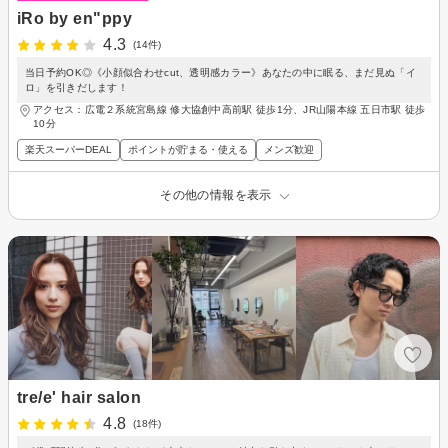
iRo by en"ppy
4.3
(14件)
当日予約OK◎《小顔似合わせcut、透明感カラー》あなたの中に眠る、まだ見ぬ「イ
ロ」を引きだします！
アクセス：広電２系統宮島線 修大協創中高前駅 徒歩1分、JR山陽本線 五日市駅 徒歩
10分
楽天スーパーDEAL
ポイントが貯まる・使える
メンズ歓迎
その他の情報を表示
tre/e' hair salon
4.8
(18件)