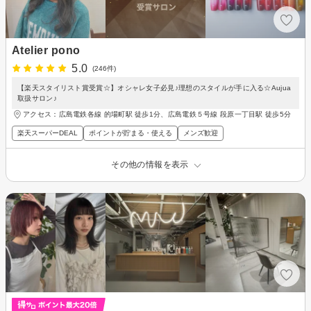
Atelier pono
5.0
(246件)
【楽天スタイリスト賞受賞☆】オシャレ女子必見♪理想のスタイルが手に入る☆Aujua
取扱サロン♪
アクセス：広島電鉄各線 的場町駅 徒歩1分、広島電鉄５号線 段原一丁目駅 徒歩5分
楽天スーパーDEAL
ポイントが貯まる・使える
メンズ歓迎
その他の情報を表示