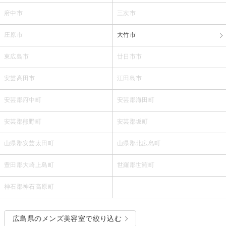
府中市
三次市
庄原市
大竹市
東広島市
廿日市市
安芸高田市
江田島市
安芸郡府中町
安芸郡海田町
安芸郡熊野町
安芸郡坂町
山県郡安芸太田町
山県郡北広島町
豊田郡大崎上島町
世羅郡世羅町
神石郡神石高原町
広島県のメンズ美容室で絞り込む