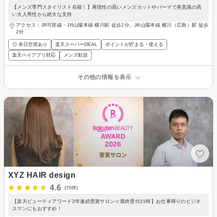
【メンズ専門スタイリスト在籍！】再現性の高いメンズカットやパーマで美意識の高
い大人男性から絶大な支持
アクセス：JR可部線・JR山陽本線 横川駅 徒歩2分、JR山陽本線 横川（広島）駅 徒歩
2分
◎ 本日空席あり
楽天スーパーDEAL
ポイントが貯まる・使える
楽天ペイアプリ対応
メンズ歓迎
その他の情報を表示
XYZ HAIR design
4.6
(70件)
【楽天ビューティアワード2年連続受賞サロン☆最終受付21時】お仕事帰りのビジネ
スマンにもおすすめ！