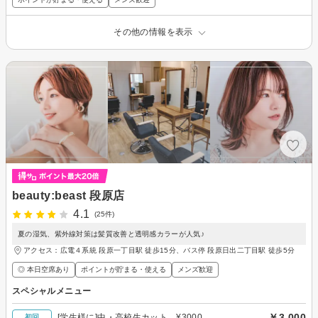
その他の情報を表示
beauty:beast 段原店
4.1
(25件)
夏の湿気、紫外線対策は髪質改善と透明感カラーが人気♪
アクセス：広電４系統 段原一丁目駅 徒歩15分、バス停 段原日出二丁目駅 徒歩5分
◎ 本日空席あり
ポイントが貯まる・使える
メンズ歓迎
スペシャルメニュー
￥3,000
[学生様に]中・高校生カット ¥3000
初回