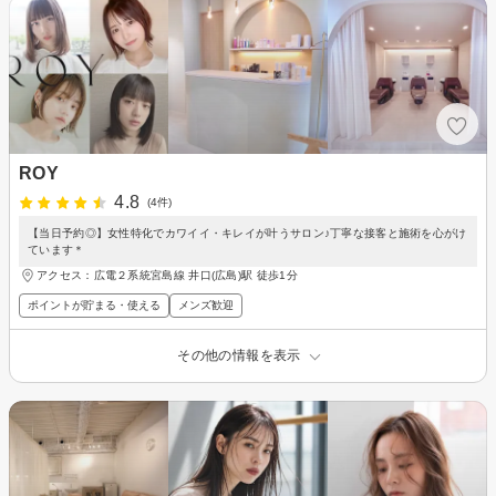
ROY
4.8
(4件)
【当日予約◎】女性特化でカワイイ・キレイが叶うサロン♪丁寧な接客と施術を心がけ
ています＊
アクセス：広電２系統宮島線 井口(広島)駅 徒歩1分
ポイントが貯まる・使える
メンズ歓迎
その他の情報を表示