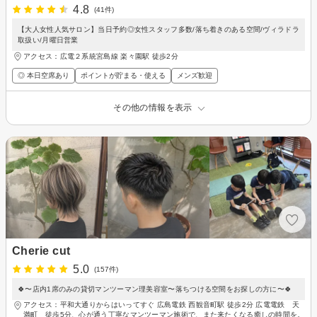
4.8
(41件)
【大人女性人気サロン】当日予約◎女性スタッフ多数/落ち着きのある空間/ヴィラドラ
取扱い/月曜日営業
アクセス：広電２系統宮島線 楽々園駅 徒歩2分
◎ 本日空席あり
ポイントが貯まる・使える
メンズ歓迎
その他の情報を表示
Cherie cut
5.0
(157件)
🍀〜店内1席のみの貸切マンツーマン理美容室〜落ちつける空間をお探しの方に〜🍀
アクセス：平和大通りからはいってすぐ 広島電鉄 西観音町駅 徒歩2分 広電電鉄 天
満町 徒歩5分、心が通う丁寧なマンツーマン施術で、また来たくなる癒しの時間を。