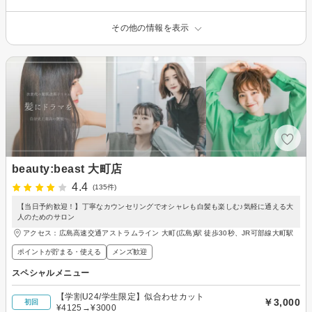
その他の情報を表示
beauty:beast 大町店
4.4
(135件)
【当日予約歓迎！】丁寧なカウンセリングでオシャレも白髪も楽しむ♪気軽に通える大
人のためのサロン
アクセス：広島高速交通アストラムライン 大町(広島)駅 徒歩30秒、JR可部線大町駅
ポイントが貯まる・使える
メンズ歓迎
スペシャルメニュー
【学割U24/学生限定】似合わせカット
￥3,000
初回
¥4125→¥3000