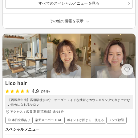
すべてのスペシャルメニューを見る
その他の情報を表示
Lico hair
4.9
(51件)
【西区庚午北】高須駅徒歩3分 オーダーメイドな技術とカウンセリングで今までにな
い自分になれるサロン！
アクセス：広電 高須(広島)駅 徒歩3分
◎ 本日空席あり
楽天スーパーDEAL
ポイントが貯まる・使える
メンズ歓迎
スペシャルメニュー