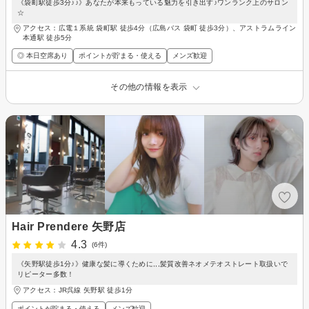
《袋町駅徒歩3分♪♪》あなたが本来もっている魅力を引き出す♪ワンランク上のサロン
☆
アクセス：広電１系統 袋町駅 徒歩4分（広島バス 袋町 徒歩3分）、アストラムライン
本通駅 徒歩5分
◎ 本日空席あり
ポイントが貯まる・使える
メンズ歓迎
その他の情報を表示
Hair Prendere 矢野店
4.3
(6件)
《矢野駅徒歩1分♪》健康な髪に導くために,,,髪質改善ネオメテオストレート取扱いで
リピーター多数！
アクセス：JR呉線 矢野駅 徒歩1分
ポイントが貯まる・使える
メンズ歓迎