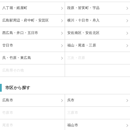
八丁堀・紙屋町
段原・皆実町・宇品
広島駅周辺・府中町・安芸区
横川・十日市・舟入
西広島・井口・五日市
安佐南区・安佐北区
廿日市
福山・尾道・三原
呉・竹原・東広島
三次・庄原
広島県その他
市区から探す
広島市
呉市
竹原市
三原市
尾道市
福山市