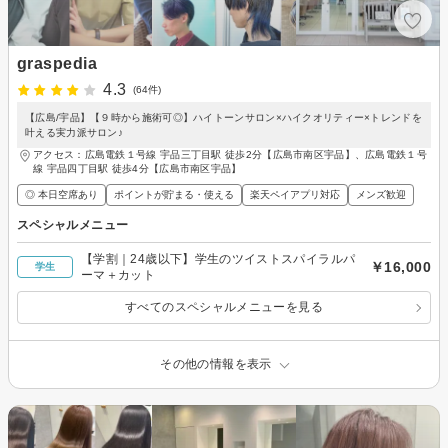
graspedia
4.3
(64件)
【広島/宇品】【９時から施術可◎】ハイトーンサロン×ハイクオリティー×トレンドを
叶える実力派サロン♪
アクセス：広島電鉄１号線 宇品三丁目駅 徒歩2分【広島市南区宇品】、広島電鉄１号
線 宇品四丁目駅 徒歩4分【広島市南区宇品】
◎ 本日空席あり
ポイントが貯まる・使える
楽天ペイアプリ対応
メンズ歓迎
スペシャルメニュー
【学割｜24歳以下】学生のツイストスパイラルパ
￥16,000
学生
ーマ＋カット
すべてのスペシャルメニューを見る
その他の情報を表示