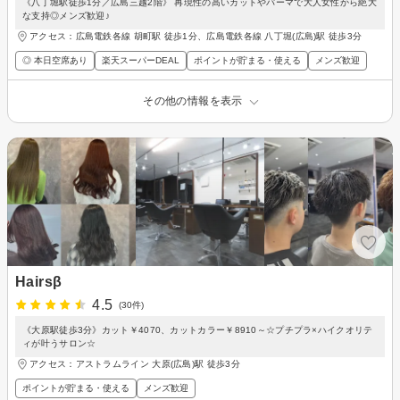
《八丁堀駅徒歩1分／広島三越2階》 再現性の高いカットやパーマで大人女性から絶大
な支持◎メンズ歓迎♪
アクセス：広島電鉄各線 胡町駅 徒歩1分、広島電鉄各線 八丁堀(広島)駅 徒歩3分
◎ 本日空席あり
楽天スーパーDEAL
ポイントが貯まる・使える
メンズ歓迎
その他の情報を表示
Hairsβ
4.5
(30件)
《大原駅徒歩3分》カット￥4070、カットカラー￥8910～☆プチプラ×ハイクオリテ
ィが叶うサロン☆
アクセス：アストラムライン 大原(広島)駅 徒歩3分
ポイントが貯まる・使える
メンズ歓迎