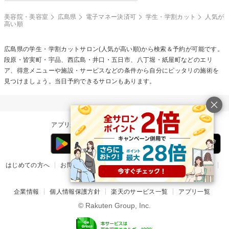
美容院・美容室
広島県
電子マネー決済可
学生・学割カット
人気が
高い順
広島県の
学生・学割カット
サロン(人気が高い順)から検索＆予約が可能です。
段原・皆実町・宇品、西広島・井口・五日市、八丁堀・紙屋町などのエリ
ア、得意メニューや施設・サービスなどの条件から自分にピッタリの施術を
見つけましょう。当日予約できるサロンもあります。
アプリからの予約ならもっとおトクで便利！
はじめての方へ
お問い合わせ
ヘルプ
リリース情報
利用規約
掲載ご希望のサロン様
企業情報
個人情報保護方針
楽天のサービス一覧
アプリ一覧
© Rakuten Group, Inc.