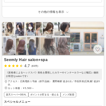
その他の情報を表示
Seemly Hair salon+spa
4.7
(83件)
《資格者によるヘッドスパ》発色を重視したカラーやインナーカラーなど幅広い施術
が得意なsalonです♪
アクセス：広島電鉄１号線（鉄宇品線） 鷹野橋駅 徒歩1分／市役所前(広島)駅 徒歩5
分、
カット単価：
￥5,500～
楽天スーパーDEAL
ポイントが貯まる・使える
メンズ歓迎
スペシャルメニュー