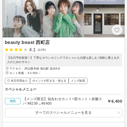
beauty:beast 西町店
4.1
(21件)
【当日予約歓迎！】丁寧なカウンセリングでオシャレも白髪も楽しむ♪気軽に通える大
人のためのサロン
アクセス：JR山陽本線 福山駅 徒歩8分
カット単価：
￥3,500～
◎ 本日空席あり
ポイントが貯まる・使える
メンズ歓迎
スペシャルメニュー
【メンズ限定】似合わせカット+眉カット＋炭酸ス
￥6,400
初回
パ ¥8239→¥6400
すべてのスペシャルメニューを見る