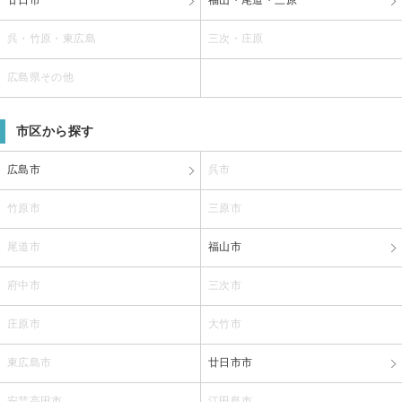
呉・竹原・東広島
三次・庄原
広島県その他
市区から探す
広島市
呉市
竹原市
三原市
尾道市
福山市
府中市
三次市
庄原市
大竹市
東広島市
廿日市市
安芸高田市
江田島市