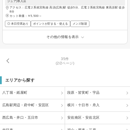
ジュア)導入店
アクセス：広電２系統宮島線 高須(広島)駅 徒歩5分、広電２系統宮島線 東高須駅 徒歩
8分
カット単価：
￥5,500～
◎ 本日空席あり
ポイントが貯まる・使える
メンズ歓迎
その他の情報を表示
35件
(2/2ページ)
エリアから探す
八丁堀・紙屋町
段原・皆実町・宇品
広島駅周辺・府中町・安芸区
横川・十日市・舟入
西広島・井口・五日市
安佐南区・安佐北区
廿日市
福山・尾道・三原