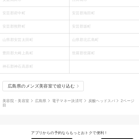
安芸郡府中町
安芸郡海田町
安芸郡熊野町
安芸郡坂町
山県郡安芸太田町
山県郡北広島町
豊田郡大崎上島町
世羅郡世羅町
神石郡神石高原町
広島県のメンズ美容室で絞り込む
美容院・美容室
広島県
電子マネー決済可
炭酸ヘッドスパ
2ページ
目
アプリからの予約ならもっとおトクで便利！