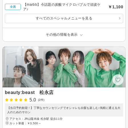
【marbb】今話題の炭酸マイクロバブルで頭皮ケ
￥1,100
全員
ア♪
すべてのスペシャルメニューを見る
その他の情報を表示
beauty:beast 松永店
5.0
(2件)
【当日予約歓迎！】丁寧なカウンセリングでオシャレも白髪も楽しむ♪気軽に通える大
人のためのサロン
アクセス：JR山陽本線 松永駅 徒歩11分
カット単価：
￥3,500～