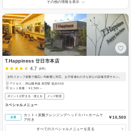
その他の情報を表示
T.Happiness 廿日市本店
4.7
(8件)
女性スタッフ多数で幅広い年齢層に対応。お子様連れの方も安心の設備充実サロン。
アクセス：JR山陽本線 前空駅 徒歩20分
カット単価：
￥2,500～
ポイントが貯まる・使える
メンズ歓迎
スペシャルメニュー
カット＋炭酸クレンジングヘッドスパ＋ホームケ
￥10,500
全員
ア付き
すべてのスペシャルメニューを見る