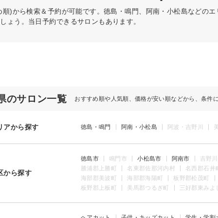
め順)から検索＆予約が可能です。徳島・鳴門、阿南・小松島などの
ましょう。当日予約できるサロンもあります。
県のサロン一覧
おすすめ順や人気順、価格が安い順などから、条件
リアから探す
徳島・鳴門
阿南・小松島
阿波・吉野川
徳島市
鳴門市
小松島市
阿南市
吉野川
勝浦郡上勝町
名東郡佐那河内村
名西郡石井
区から探す
海部郡美波町
海部郡海陽町
板野郡松茂町
板野郡上板町
美馬郡つるぎ町
三好郡東みよ
ヘアカット
子供・キッズカット
学生・学割