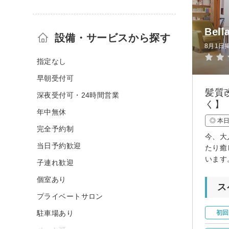
Bel
設備・サービスから探す
8月1日
指定なし
早朝受付可
髪質
深夜受付可・24時間営業
く】
年中無休
◎ 本
完全予約制
今、大
当日予約歓迎
たり癒
います
子連れ歓迎
個室あり
ス
プライベートサロン
駐車場あり
初回