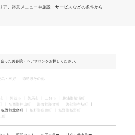
エリア、得意メニューや施設・サービスなどの条件から
に合った美容院・ヘアサロンをお探しください。
美馬・三好
徳島県その他
市
阿波市
美馬市
三好市
勝浦郡勝浦町
町
名西郡神山町
那賀郡那賀町
海部郡牟岐町
板野郡北島町
板野郡藍住町
板野郡板野町
し町
カット
前髪カット
ヘアカラー
リタッチカラー