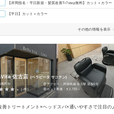
【岸岡指名・平日新規・髪質改善Tr7step無料】カット＋カラー
【平日】カット＋カラー
その他の情報を表示
laVita 佐古店
(ベラビータ サコテン)
掲載開始
アクセス：JR徳島線 佐古駅 徒歩5分
-
(-件)
カット単価：
￥2,750～
改善トリートメント×ヘッドスパ×通いやすさで注目の