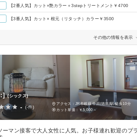
【2番人気】カット×艶カラー＋3stepトリートメント￥4700
【3番人気】カット× 根元（リタッチ）カラー￥3500
その他の情報を表示
:]
(シックス)
アクセス：JR牟岐線 中田(徳島)駅 徒歩10分
-
(-件)
カット単価：
￥5,000～
ツーマン接客で大人女性に人気。お子様連れ歓迎のプ