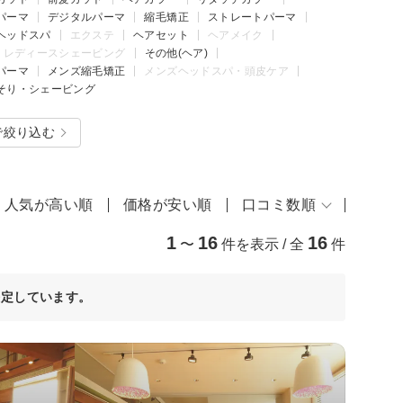
パーマ
デジタルパーマ
縮毛矯正
ストレートパーマ
ヘッドスパ
エクステ
ヘアセット
ヘアメイク
レディースシェービング
その他(ヘア)
パーマ
メンズ縮毛矯正
メンズヘッドスパ・頭皮ケア
そり・シェービング
で絞り込む
人気が高い順
価格が安い順
口コミ数順
1
16
16
〜
件を表示 / 全
件
決定しています。