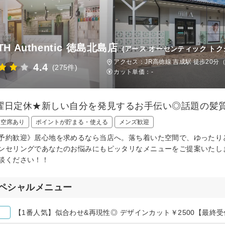
TH Authentic 徳島北島店
(アース オーセンティック ト
アクセス：JR高徳線 吉成駅 徒歩20分
4.4
(275件)
カット単価：
-
曜日定休★新しい自分を発見するお手伝い◎話題の髪質
日空席あり
ポイントが貯まる・使える
メンズ歓迎
予約歓迎》居心地を求めるなら当店へ。落ち着いた空間で、ゆったり
ンセリングであなたのお悩みにもピッタリなメニューをご提案いたし
談ください！！
ペシャルメニュー
【1番人気】似合わせ&再現性◎ デザインカット￥2500【最終受