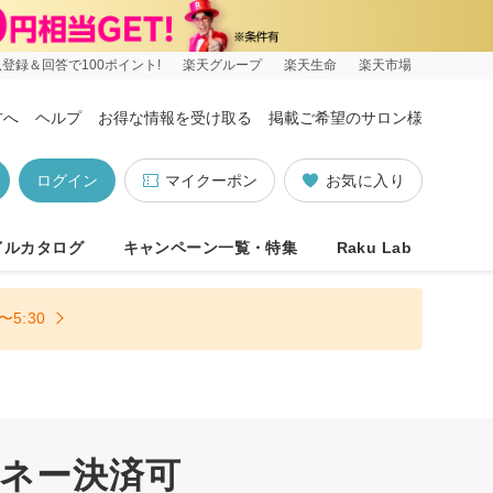
登録＆回答で100ポイント!
楽天グループ
楽天生命
楽天市場
方へ
ヘルプ
お得な情報を受け取る
掲載ご希望のサロン様
ログイン
マイクーポン
お気に入り
イルカタログ
キャンペーン一覧・特集
Raku Lab
5:30
マネー決済可