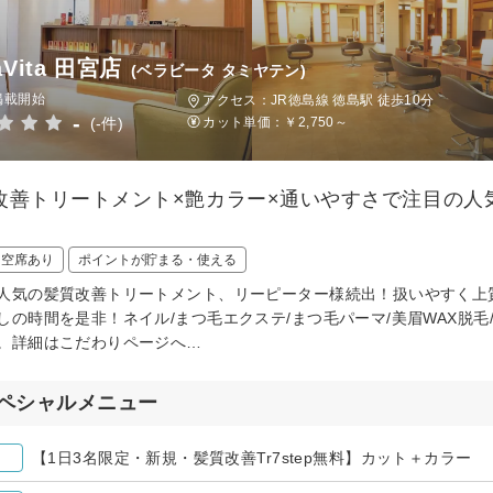
laVita 田宮店
(ベラビータ タミヤテン)
掲載開始
アクセス：JR徳島線 徳島駅 徒歩10分
-
(-件)
カット単価：
￥2,750～
改善トリートメント×艶カラー×通いやすさで注目の人
日空席あり
ポイントが貯まる・使える
人気の髪質改善トリートメント、リーピーター様続出！扱いやすく上
しの時間を是非！ネイル/まつ毛エクステ/まつ毛パーマ/美眉WAX脱
。詳細はこだわりページへ…
ペシャルメニュー
【1日3名限定・新規・髪質改善Tr7step無料】カット＋カラー