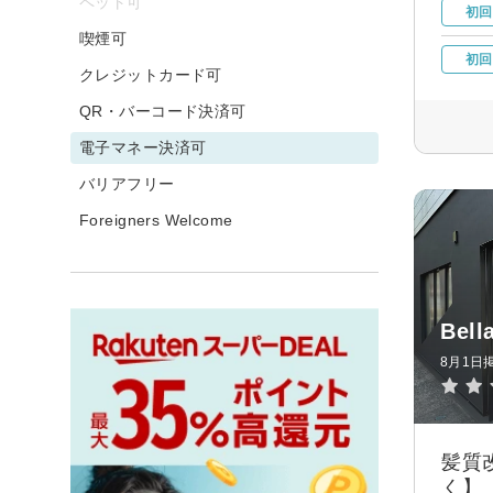
ペット可
初回
喫煙可
初回
クレジットカード可
QR・バーコード決済可
電子マネー決済可
バリアフリー
Foreigners Welcome
Bel
8月1日
髪質
く】