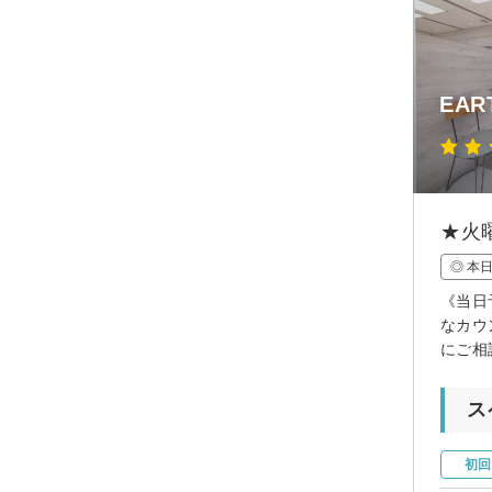
EAR
★火
◎ 本
《当日
なカウ
にご相
ス
初回