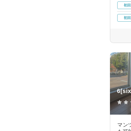
初回
初回
6[six
マン