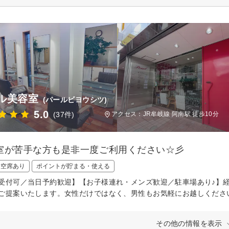
ル美容室
(パールビヨウシツ)
5.0
(37件)
アクセス：JR牟岐線 阿南駅 徒歩10分
室が苦手な方も是非一度ご利用ください☆彡
日空席あり
ポイントが貯まる・使える
受付可／当日予約歓迎】【お子様連れ・メンズ歓迎／駐車場あり♪】
ご提案いたします。女性だけではなく、男性もお気軽にお越しくださ
その他の情報を表示