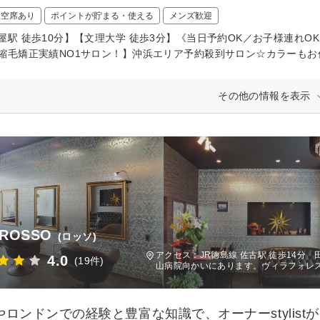
日空席あり
ポイントが貯まる・使える
メンズ歓迎
屋駅 徒歩10分】【文理大学 徒歩3分】《当日予約OK／お子様連れ
縮毛矯正実績NO1サロン！】沖浜エリア予約殺到サロン☆カラーもお
その他の情報を表示
r ROSSO
(ロッソ)
アクセス：JR徳島線 佐古駅 徒歩14
4.0
(19件)
山病院向かいにあります。ヴィラフォレス
やロンドンでの経験と豊富な知識で、オーナーstylis