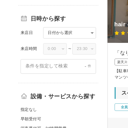
日時から探す
hair
来店日
日付から選択
来店時間
〜
「な
楽天ス
-
条件を指定して検索
件
【駐車
マンツ
ス
設備・サービスから探す
全員
指定なし
早朝受付可