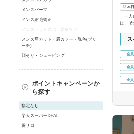
◎ 本
メンズパーマ
一人ひ
メンズ縮毛矯正
は、そ
メンズヘッドスパ・頭皮ケア
ス
メンズ眉カット・眉カラー・脱色(ブリ
ーチ)
全員
顔そり・シェービング
全員
全員
ポイントキャンペーンか
ら探す
指定なし
楽天スーパーDEAL
得サロ