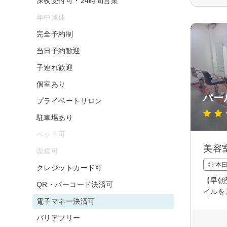
深夜受付可・24時間営業
年中無休
完全予約制
当日予約歓迎
子連れ歓迎
個室あり
パー
プライベートサロン
駐車場あり
ペット可
美容
喫煙可
◎ 本
クレジットカード可
【早朝
QR・バーコード決済可
イルを
電子マネー決済可
バリアフリー