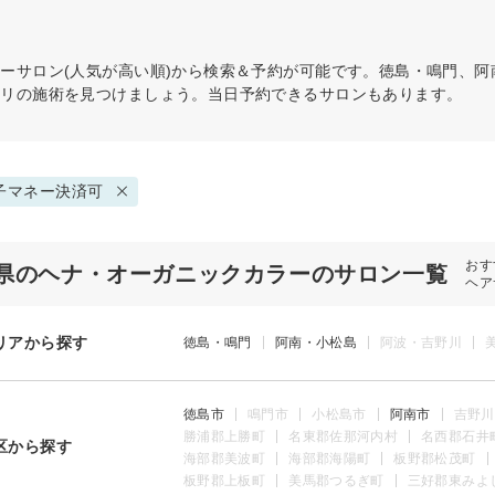
ラー
サロン(人気が高い順)から検索＆予約が可能です。徳島・鳴門、
タリの施術を見つけましょう。当日予約できるサロンもあります。
子マネー決済可
おす
県のヘナ・オーガニックカラーのサロン一覧
ヘア
リアから探す
徳島・鳴門
阿南・小松島
阿波・吉野川
徳島市
鳴門市
小松島市
阿南市
吉野川
勝浦郡上勝町
名東郡佐那河内村
名西郡石井
区から探す
海部郡美波町
海部郡海陽町
板野郡松茂町
板野郡上板町
美馬郡つるぎ町
三好郡東みよ