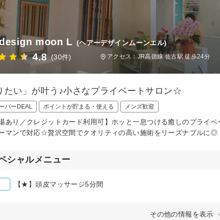
 design moon L
(ヘアーデザインムーンエル)
4.8
(30件)
アクセス：JR高徳線 佐古駅 徒歩24分
りたい」が叶う♪小さなプライベートサロン☆
ーパーDEAL
ポイントが貯まる・使える
メンズ歓迎
場あり／クレジットカード利用可】ホッと一息つける癒しのプライベートサロン
ーマンで対応☆贅沢空間でクオリティの高い施術をリーズナブルに◎
ペシャルメニュー
【★】頭皮マッサージ5分間
その他の情報を表示