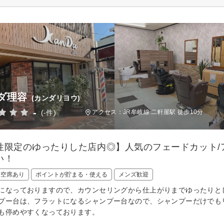
ダ理容
(カンダリヨウ)
-
(-件)
アクセス：JR牟岐線 二軒屋駅 徒歩10分
性限定のゆったりした店内◎】人気のフェードカット/
い！
日空席あり
ポイントが貯まる・使える
メンズ歓迎
になっておりますので、カウンセリングから仕上がりまでゆったりと
プー台は、フラットになるシャンプー台なので、シャンプーだけでも
も停めやすくなっております。