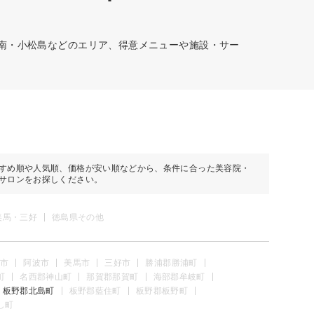
阿南・小松島などのエリア、得意メニューや施設・サー
すめ順や人気順、価格が安い順などから、条件に合った美容院・
サロンをお探しください。
美馬・三好
徳島県その他
市
阿波市
美馬市
三好市
勝浦郡勝浦町
町
名西郡神山町
那賀郡那賀町
海部郡牟岐町
板野郡北島町
板野郡藍住町
板野郡板野町
し町