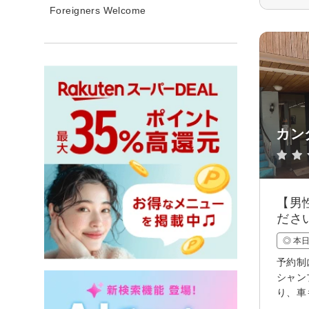
Foreigners Welcome
カン
【男
ださ
◎ 本
予約制
シャン
り、車