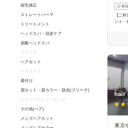
縮毛矯正
◎ 本
ストレートパーマ
【二軒
ント・
トリートメント
ヘッドスパ・頭皮ケア
炭酸ヘッドスパ
エクステ
ヘアセット
ヘアメイク
着付け
眉カット・眉カラー・脱色(ブリーチ)
hai
レディースシェービング
その他(ヘア)
メンズヘアカット
東京
メンズヘアカラー