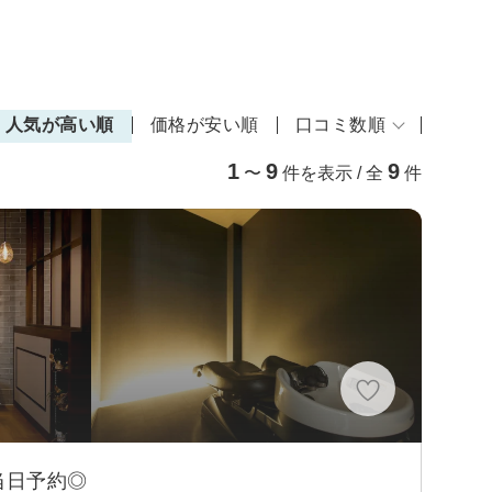
人気が高い順
価格が安い順
口コミ数順
1
9
9
〜
件を表示 / 全
件
分
当日予約◎