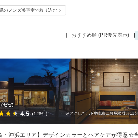
県のメンズ美容室で絞り込む
おすすめ順 (PR優先表示)
(ゼゼ)
4.5
(126件)
アクセス：JR牟岐線 二軒屋駅 徒歩11
島・沖浜エリア】デザインカラーとヘアケアが得意☆