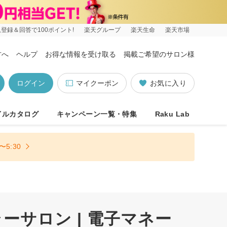
登録＆回答で100ポイント!
楽天グループ
楽天生命
楽天市場
方へ
ヘルプ
お得な情報を受け取る
掲載ご希望のサロン様
ログイン
マイクーポン
お気に入り
イルカタログ
キャンペーン一覧・特集
Raku Lab
5:30
サロン | 電子マネー