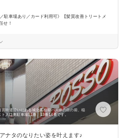
OK／駐車場あり／カード利用可》【髪質改善トリートメ
任せ！
分 田宮街道沿いにある城北高校前バス停の目の前、稲
ト入口奥駐車場11番、13番14番です。
tがアナタのなりたい姿を叶えます♪