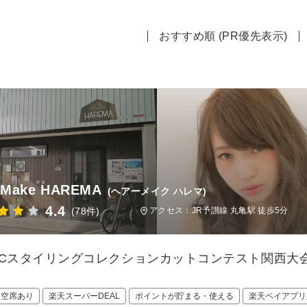
おすすめ順 (PR優先表示)
r Make HAREMA
(ヘアーメイク ハレマ)
4.4
(78件)
アクセス：JR予讃線 丸亀駅 徒歩5分
PCスタイリングコレクションカットコンテスト関西大会
日空席あり
楽天スーパーDEAL
ポイントが貯まる・使える
楽天ペイアプリ