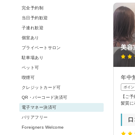
完全予約制
当日予約歓迎
子連れ歓迎
個室あり
美容
プライベートサロン
駐車場あり
ペット可
年中
喫煙可
クレジットカード可
ポイン
【ご予
QR・バーコード決済可
髪質に
電子マネー決済可
バリアフリー
口
Foreigners Welcome