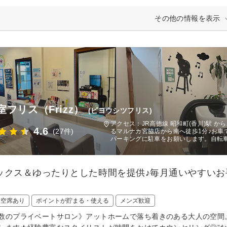
その他の情報を表示
室フリス（Frizz）
(ビヨウシツフリス)
アクセス：JR高徳線 昭和町(香川)駅 
4.6
(27件)
るマルナカ宮脇店から南へ徒歩1分♪お車
パーキングに駐車をお願いします。自転
ックス＆ゆったりとした時間を提供♪毎月通いやすい
日空席あり
ポイントが貯まる・使える
メンズ歓迎
数のプライベートサロン》アットホームで落ち着きのある大人の空間