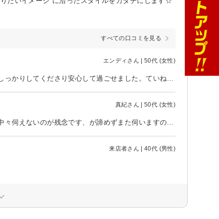
りたいイメージ”に沿ったスタイルをカタチにします☆
すべての口コミを見る
エンディさん | 50代 (女性)
初めておじゃましました。希望どおりに髪を染めてもらえて、頭皮の保護もしっかりしてくださり安心して過ごせました。ていねいな施術感謝です。またよろしくお願いします、ありがとうございました。
真紀さん | 50代 (女性)
今回も大満足の仕上がり有難うございました。有難うございました。遠くて中々伺えないのが残念です、が諦めずまた伺いますので宜しくお願い申し上げます。
来店者さん | 40代 (男性)