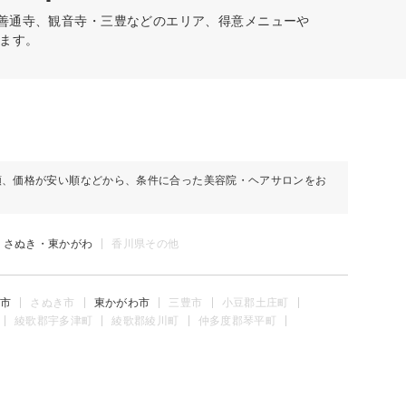
・善通寺、観音寺・三豊などのエリア、得意メニューや
ます。
順、価格が安い順などから、条件に合った美容院・ヘアサロンをお
さぬき・東かがわ
香川県その他
市
さぬき市
東かがわ市
三豊市
小豆郡土庄町
綾歌郡宇多津町
綾歌郡綾川町
仲多度郡琴平町