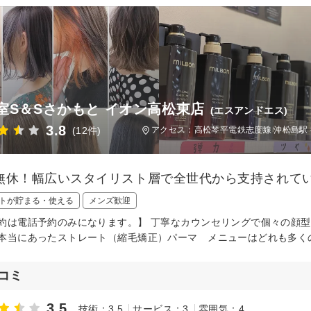
室S＆Sさかもと イオン高松東店
(エスアンドエス)
3.8
(12件)
アクセス：高松琴平電鉄志度線 沖松島駅 
無休！幅広いスタイリスト層で全世代から支持されて
トが貯まる・使える
メンズ歓迎
約は電話予約のみになります。】 丁寧なカウンセリングで個々の顔
本当にあったストレート（縮毛矯正）パーマ メニューはどれも多く
コミ
3.5
技術：3.5
サービス：3
雰囲気：4