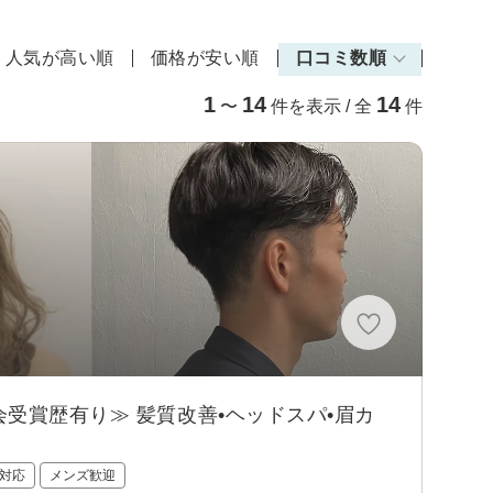
人気が高い順
価格が安い順
口コミ数順
1
14
14
〜
件を表示 / 全
件
受賞歴有り≫ 髪質改善•ヘッドスパ•眉カ
対応
メンズ歓迎