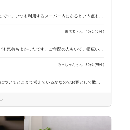
初めてだったので、少し不安がありましたが、明るい雰囲気のお店で良かったです。いつも利用するスーパー内にあるという点も、利用しやすくていいです。 マスクをしたままで施術してもらえたので安心でした。 家に帰って首元を触ったら、ガサガサして、何かな～と思ったら、シャンプーの時のラップが落ちてきました。ちょっと苦笑い。施術後スカーフ巻いて買い物してたので気づかれることはなかったと思います。 利用できる電子マネーの種類がもっとあると、便利なのになと思いました。
来店者さん | 40代 (女性)
イオンの中にある美容室で、買い物のついでに寄れて便利でした。ヘッドスパも気持ちよかったです。ご年配の人もいて、幅広い顧客層だと思いました。照明が明るく、スタッフも元気な感じで気持ちがいい接客でした。
みっちゃんさん | 30代 (男性)
スタッフが若いのは全然構いません。 他の点はスタッフと責任者さんが接客についてどこまで考えているかなのでお客として敢えて何も言いません。プロとしてお金を頂いてる訳ですからね。