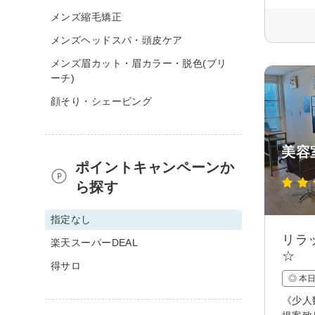
メンズ縮毛矯正
メンズヘッドスパ・頭皮ケア
メンズ眉カット・眉カラー・脱色(ブリ
ーチ)
顔そり・シェービング
美容
ポイントキャンペーンか
ら探す
指定なし
リラ
楽天スーパーDEAL
☆
得サロ
◎ 本
《少人