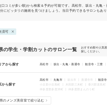
(口コミが多い順)から検索＆予約が可能です。高松市、坂出・丸亀
自分にピッタリの施術を見つけましょう。当日予約できるサロンもあり
決済可
おすすめ順や人気
県の学生・学割カットのサロン一覧
探しください。
リアから探す
高松市
坂出・丸亀・善通寺
観音寺・三豊
高松市
丸亀市
坂出市
善通寺市
観音寺
区から探す
小豆郡小豆島町
木田郡三木町
香川郡直島町
仲多度郡多度津町
仲多度郡まんのう町
県のメンズ美容室で絞り込む