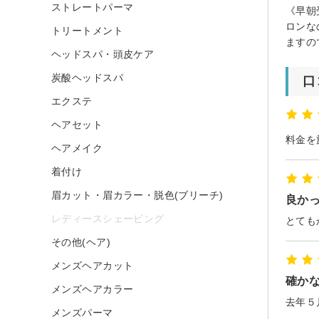
ストレートパーマ
《早朝
ロンな
トリートメント
ますの
ヘッドスパ・頭皮ケア
炭酸ヘッドスパ
口
エクステ
ヘアセット
ヘアメイク
着付け
眉カット・眉カラー・脱色(ブリーチ)
良か
レディースシェービング
とても
その他(ヘア)
メンズヘアカット
確か
メンズヘアカラー
メンズパーマ