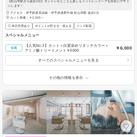
【松山市駅から徒歩2分】オシャレをとことん楽しもう♪♪トレンドヘアを自在にデザイ
ンします！
アクセス：伊予鉄道高浜線・伊予鉄道郡中線 松山市駅 徒歩2分
カット単価：
￥3,000～
◎ 本日空席あり
ポイントが貯まる・使える
メンズ歓迎
スペシャルメニュー
【人気No.3】カット＋白髪染めリタッチカラー＋
￥6,000
全員
アミノ酸トリートメント￥6000
すべてのスペシャルメニューを見る
その他の情報を表示