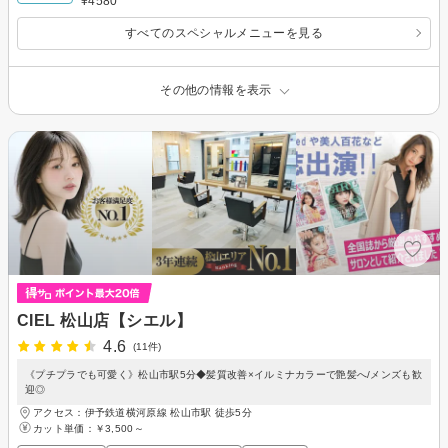
¥4580
すべてのスペシャルメニューを見る
その他の情報を表示
CIEL 松山店【シエル】
4.6
(11件)
《プチプラでも可愛く》松山市駅5分◆髪質改善×イルミナカラーで艶髪へ/メンズも歓
迎◎
アクセス：伊予鉄道横河原線 松山市駅 徒歩5分
カット単価：
￥3,500～