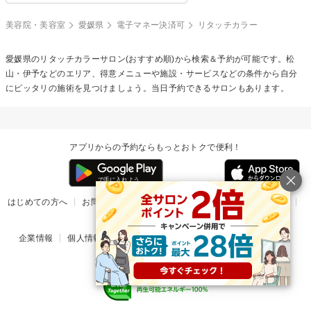
美容院・美容室
愛媛県
電子マネー決済可
リタッチカラー
愛媛県の
リタッチカラー
サロン(おすすめ順)から検索＆予約が可能です。松
山・伊予などのエリア、得意メニューや施設・サービスなどの条件から自分
にピッタリの施術を見つけましょう。当日予約できるサロンもあります。
アプリからの予約ならもっとおトクで便利！
はじめての方へ
お問い合わせ
ヘルプ
リリース情報
利用規約
掲載ご希望のサロン様
企業情報
個人情報保護方針
楽天のサービス一覧
アプリ一覧
© Rakuten Group, Inc.