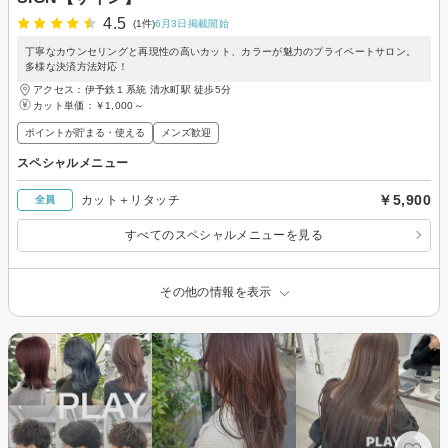
4.5
(1件)
6月3日掲載開始
丁寧なカウンセリングと再現性の高いカット、カラーが魅力のプライベートサロン。
多様な決済方法対応！
アクセス：伊予鉄１系統 清水町駅 徒歩5分
カット単価：
￥1,000～
ポイントが貯まる・使える
メンズ歓迎
スペシャルメニュー
￥5,900
カット＋リタッチ
全員
すべてのスペシャルメニューを見る
その他の情報を表示