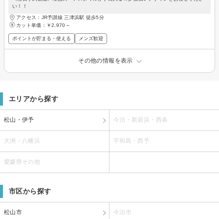
い！！
アクセス：JR予讃線 三津浜駅 徒歩5分
カット単価：
￥2,970～
ポイントが貯まる・使える
メンズ歓迎
その他の情報を表示
エリアから探す
松山・伊予
今治・新居浜・西条
大洲・八幡浜
宇和島・西予
愛媛県その他
市区から探す
松山市
今治市