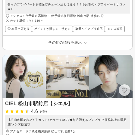
個々のプライベートを確保◎チェーン店とは違う！！予約制の＜プライベートサロン
★＞
アクセス：伊予鉄道高浜線・ 伊予鉄道横河原線 松山市駅 徒歩10分
カット単価：
￥4,730～
◎ 本日空席あり
ポイントが貯まる・使える
楽天ペイアプリ対応
メンズ歓迎
その他の情報を表示
CIEL 松山市駅前店【シエル】
4.6
(4件)
【松山市駅徒歩1分 】カット+カラー￥4500◆毎月通えるプチプラで“価格以上の満足
感”メンズ歓迎◎
アクセス：伊予鉄道横河原線 松山市駅 徒歩1分