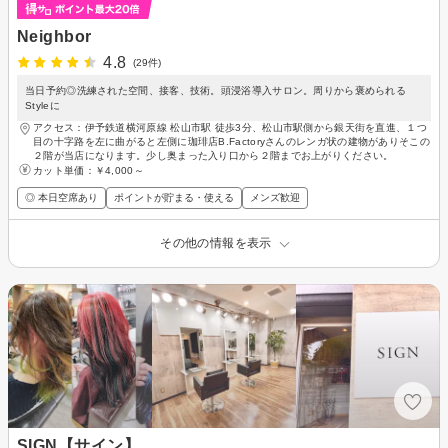
Neighbor
4.8
(29件)
当日予約◎洗練された空間、接客、技術。頭浸浴導入サロン。周りから褒められる
Styleに
アクセス：伊予鉄道横河原線 松山市駅 徒歩3分、松山市駅側から銀天街を直進、１つ
目の十字路を左に曲がると左側に珈琲店B.Factoryさんのレンガ状の建物がありそこの
２階が当店になります。少し奥まった入り口から２階までお上がりください。
カット単価：
￥4,000～
◎ 本日空席あり
ポイントが貯まる・使える
メンズ歓迎
その他の情報を表示
SIGN【サイン】