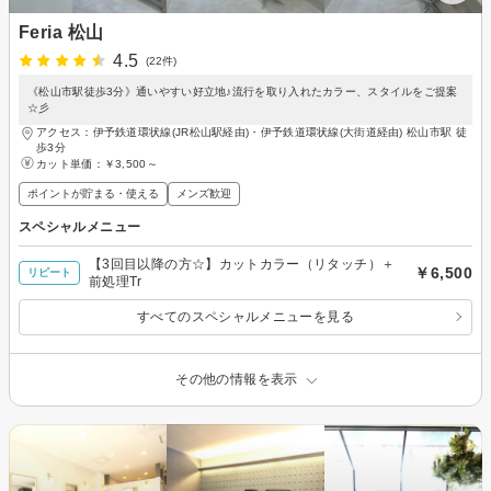
Feria 松山
4.5
(22件)
《松山市駅徒歩3分》通いやすい好立地♪流行を取り入れたカラー、スタイルをご提案
☆彡
アクセス：伊予鉄道環状線(JR松山駅経由)・伊予鉄道環状線(大街道経由) 松山市駅 徒
歩3分
カット単価：
￥3,500～
ポイントが貯まる・使える
メンズ歓迎
スペシャルメニュー
【3回目以降の方☆】カットカラー（リタッチ）＋
￥6,500
リピート
前処理Tr
すべてのスペシャルメニューを見る
その他の情報を表示