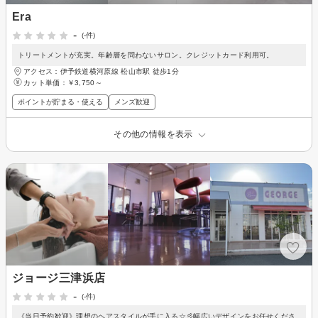
Era
-
(-件)
トリートメントが充実。年齢層を問わないサロン。クレジットカード利用可。
アクセス：伊予鉄道横河原線 松山市駅 徒歩1分
カット単価：
￥3,750～
ポイントが貯まる・使える
メンズ歓迎
その他の情報を表示
ジョージ三津浜店
-
(-件)
《当日予約歓迎》理想のヘアスタイルが手に入る☆彡幅広いデザインをお任せくださ