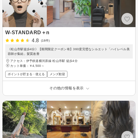
W-STANDARD＋n
4.8
(18件)
《松山市駅徒歩4分》【期間限定クーポン有】360度完璧なシルエット「ハイレベル美
容師が集結」髪質改善
アクセス：伊予鉄道横河原線 松山市駅 徒歩4分
カット単価：
￥4,500～
ポイントが貯まる・使える
メンズ歓迎
その他の情報を表示