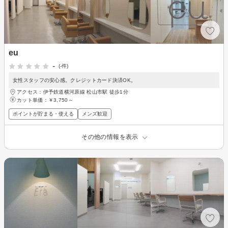
eu
-
(-件)
女性スタッフの安心感。クレジットカード決済OK。
アクセス：伊予鉄道横河原線 松山市駅 徒歩1分
カット単価：
￥3,750～
ポイントが貯まる・使える
メンズ歓迎
その他の情報を表示