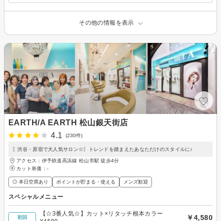
その他の情報を表示
EARTH/A EARTH 松山銀天街店
4.1
(230件)
〖渋谷・原宿で大人気サロン☆〗トレンドを踏まえたあなただけのスタイルに♪
アクセス：伊予鉄道高浜線 松山市駅 徒歩4分
カット単価：
-
◎ 本日空席あり
ポイントが貯まる・使える
メンズ歓迎
スペシャルメニュー
【☆3番人気☆】カット×リタッチ根本カラー
￥4,580
初回