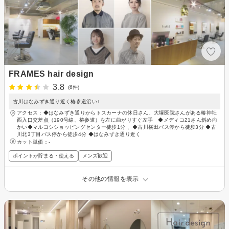
FRAMES hair design
3.8
(6件)
古川はなみずき通り近く椿参道沿い♪
アクセス：◆はなみずき通りからトスカーナの休日さん、大塚医院さんがある椿神社
西入口交差点（190号線、椿参道）を左に曲がりすぐ左手 ◆メディコ21さん斜め向
かい◆マルヨシショッピングセンター徒歩1分 、◆古川横田バス停から徒歩3分 ◆古
川北3丁目バス停から徒歩4分 ◆はなみずき通り近く
カット単価：
-
ポイントが貯まる・使える
メンズ歓迎
その他の情報を表示