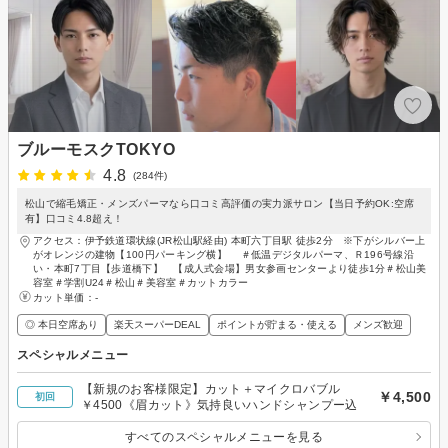
ブルーモスクTOKYO
4.8
(284件)
松山で縮毛矯正・メンズパーマなら口コミ高評価の実力派サロン【当日予約OK:空席
有】口コミ4.8超え！
アクセス：伊予鉄道環状線(JR松山駅経由) 本町六丁目駅 徒歩2分 ※下がシルバー上
がオレンジの建物【100円パーキング横】 ＃低温デジタルパーマ、Ｒ196号線沿
い・本町7丁目【歩道橋下】 【成人式会場】男女参画センターより徒歩1分＃松山美
容室＃学割U24＃松山＃美容室＃カットカラー
カット単価：
-
◎ 本日空席あり
楽天スーパーDEAL
ポイントが貯まる・使える
メンズ歓迎
スペシャルメニュー
【新規のお客様限定】カット＋マイクロバブル
￥4,500
初回
￥4500《眉カット》気持良いハンドシャンプー込
すべてのスペシャルメニューを見る