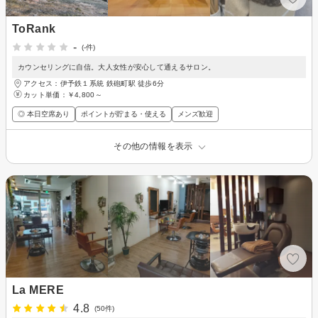
ToRank
-
(-件)
カウンセリングに自信。大人女性が安心して通えるサロン。
アクセス：伊予鉄１系統 鉄砲町駅 徒歩6分
カット単価：
￥4,800～
◎ 本日空席あり
ポイントが貯まる・使える
メンズ歓迎
その他の情報を表示
La MERE
4.8
(50件)