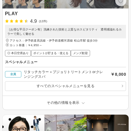
PLAY
4.9
(12件)
［お得な平日クーポン有］洗練された技術と上質なホスピタリティ 透明感溢れるカ
ラーで美しく魅せる
アクセス：伊予鉄道高浜線・伊予鉄道横河原線 松山市駅 徒歩3分
カット単価：
￥4,950～
◎ 本日空席あり
ポイントが貯まる・使える
メンズ歓迎
スペシャルメニュー
リタッチカラー＋プジョリトリートメントorクレ
￥8,000
全員
ンジングスパ
すべてのスペシャルメニューを見る
その他の情報を表示