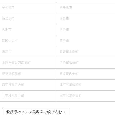
宇和島市
八幡浜市
新居浜市
西条市
大洲市
伊予市
四国中央市
西予市
東温市
越智郡上島町
上浮穴郡久万高原町
伊予郡松前町
伊予郡砥部町
喜多郡内子町
西宇和郡伊方町
北宇和郡松野町
北宇和郡鬼北町
南宇和郡愛南町
愛媛県のメンズ美容室で絞り込む