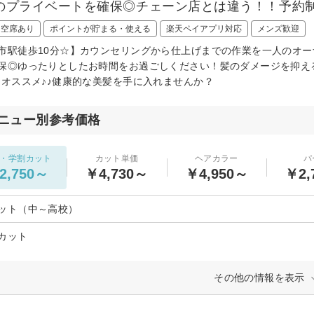
のプライベートを確保◎チェーン店とは違う！！予約
日空席あり
ポイントが貯まる・使える
楽天ペイアプリ対応
メンズ歓迎
市駅徒歩10分☆】カウンセリングから仕上げまでの作業を一人のオー
保◎ゆったりとしたお時間をお過ごしください！髪のダメージを抑え
もオススメ♪♪健康的な美髪を手に入れませんか？
ニュー別参考価格
・学割カット
カット単価
ヘアカラー
パ
2,750～
￥4,730～
￥4,950～
￥2,
ット（中～高校）
カット
その他の情報を表示