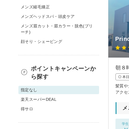
メンズ縮毛矯正
メンズヘッドスパ・頭皮ケア
メンズ眉カット・眉カラー・脱色(ブリ
ーチ)
Prin
顔そり・シェービング
朝８
ポイントキャンペーンか
ら探す
◎ 本
髪質や
指定なし
アクセ
楽天スーパーDEAL
メ
得サロ
学生