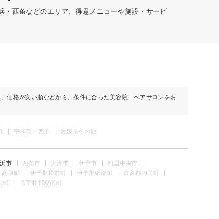
居浜・西条などのエリア、得意メニューや施設・サービ
順、価格が安い順などから、条件に合った美容院・ヘアサロンをお
浜
宇和島・西予
愛媛県その他
浜市
西条市
大洲市
伊予市
四国中央市
万高原町
伊予郡松前町
伊予郡砥部町
喜多郡内子町
北町
南宇和郡愛南町