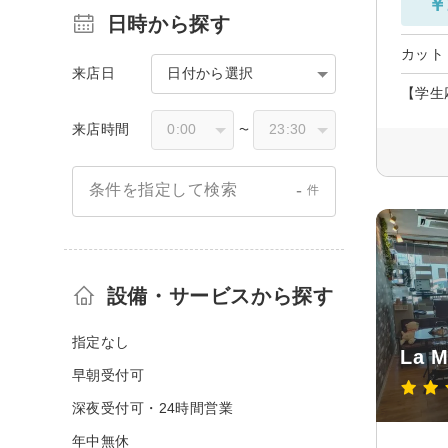
￥
日時から探す
カット
来店日
日付から選択
【学生
来店時間
〜
-
条件を指定して検索
件
設備・サービスから探す
指定なし
La 
早朝受付可
深夜受付可・24時間営業
年中無休