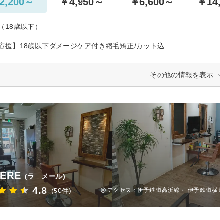
2,200～
￥4,950～
￥6,600～
￥14
（18歳以下）
応援】18歳以下ダメージケア付き縮毛矯正/カット込
その他の情報を表示
MERE
(ラ メール)
4.8
(50件)
アクセス：伊予鉄道高浜線・ 伊予鉄道横河