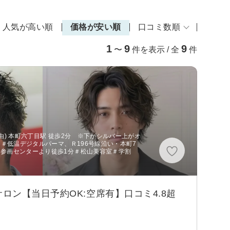
人気が高い順
価格が安い順
口コミ数順
1
9
9
〜
件を表示 / 全
件
由) 本町六丁目駅 徒歩2分 ※下がシルバー上がオ
＃低温デジタルパーマ、Ｒ196号線沿い・本町7
参画センターより徒歩1分＃松山美容室＃学割
ン【当日予約OK:空席有】口コミ4.8超