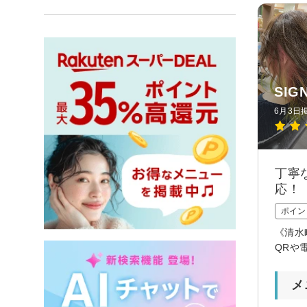
SI
6月3日
丁寧
応！
ポイン
《清水
QRや
メ