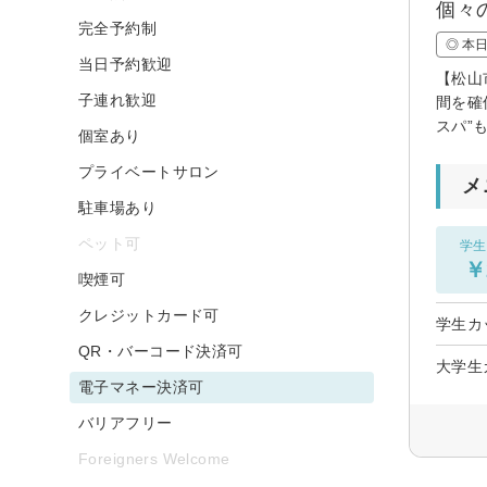
個々
完全予約制
◎ 本
当日予約歓迎
【松山
子連れ歓迎
間を確
スパ”
個室あり
プライベートサロン
メ
駐車場あり
ペット可
学生
￥
喫煙可
クレジットカード可
学生カ
QR・バーコード決済可
大学生
電子マネー決済可
バリアフリー
Foreigners Welcome