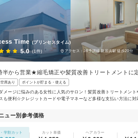
cess Time
(プリンセスタイム)
5.0
(1件)
アクセス：JR予讃線 新居浜駅 徒歩20分
時半から営業★縮毛矯正や髪質改善トリートメントに
日空席あり
ポイントが貯まる・使える
ダメージに悩みのある女性に人気のサロン！髪質改善トリートメント
スも便利☆クレジットカードや電子マネーなど多様な支払い方法に対
ニュー別参考価格
・学割カット
カット単価
ヘアカラー
パ