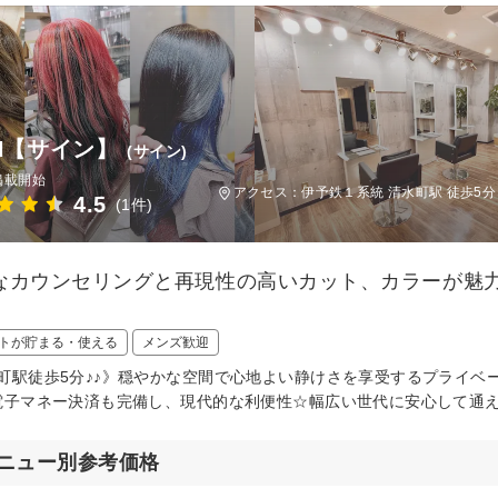
GN【サイン】
(サイン)
掲載開始
アクセス：伊予鉄１系統 清水町駅 徒歩5分
4.5
(1件)
なカウンセリングと再現性の高いカット、カラーが魅
トが貯まる・使える
メンズ歓迎
町駅徒歩5分♪♪》穏やかな空間で心地よい静けさを享受するプライベ
電子マネー決済も完備し、現代的な利便性☆幅広い世代に安心して通
ニュー別参考価格