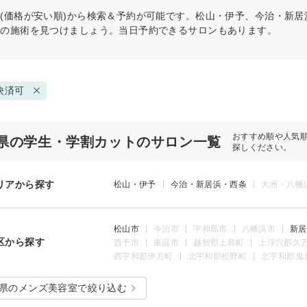
(価格が安い順)から検索＆予約が可能です。松山・伊予、今治・新
リの施術を見つけましょう。当日予約できるサロンもあります。
決済可
おすすめ順や人気
県の学生・学割カットのサロン一覧
探しください。
リアから探す
松山・伊予
今治・新居浜・西条
大洲・八幡
松山市
今治市
宇和島市
八幡浜市
新居
区から探す
西予市
東温市
越智郡上島町
上浮穴郡久
西宇和郡伊方町
北宇和郡松野町
北宇和郡鬼
県のメンズ美容室で絞り込む