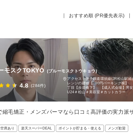
おすすめ順 (PR優先表示)
ーモスクTOKYO
(ブルーモスクトウキョウ)
アクセス：伊予鉄道環状線(JR松山駅経
レンジの建物【100円パーキング横】 
4.8
(284件)
丁目【歩道橋下】 【成人式会場】男女
U24＃松山＃美容室＃カットカラー
で縮毛矯正・メンズパーマなら口コミ高評価の実力派サロ
日空席あり
楽天スーパーDEAL
ポイントが貯まる・使える
メンズ歓迎