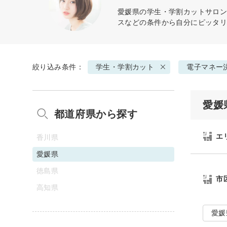
愛媛県の
学生・学割カット
サロン
スなどの条件から自分にピッタ
絞り込み条件：
学生・学割カット
電子マネー
愛媛
都道府県から探す
エ
香川県
愛媛県
徳島県
市
高知県
愛媛