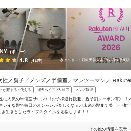
NY
(ボニー)
4.8
(41件)
アクセス：西鉄天神大牟田線 西鉄平尾駅 
性／親子／メンズ／半個室／マンツーマン／ Rakuten bea
トが貯まる・使える
楽天ペイアプリ対応
メンズ歓迎
性に人気の半個室サロン♪《お子様連れ歓迎、親子割クーポン有》《
キレイな髪で毎日のオシャレが楽しくなる♪♪未来の髪まで美しく⭐︎
︎生き生きとしたライフスタイルを応援します！！
その他の情報を表示