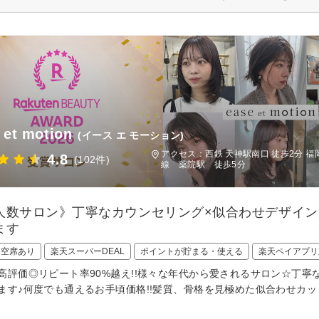
 et motion
(イース エ モーション)
アクセス：西鉄 天神駅南口 徒歩2分 
4.8
(102件)
線 薬院駅 徒歩5分
人数サロン》丁寧なカウンセリング×似合わせデザイ
ます
日空席あり
楽天スーパーDEAL
ポイントが貯まる・使える
楽天ペイアプリ
高評価◎リピート率90%越え!!様々な年代から愛されるサロン☆丁
ます♪何度でも通えるお手頃価格!!髪質、骨格を見極めた似合わせカ