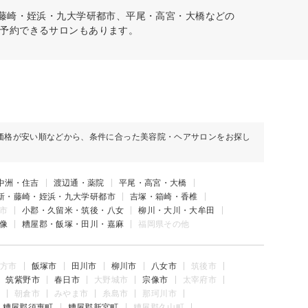
・藤崎・姪浜・九大学研都市、平尾・高宮・大橋などの
予約できるサロンもあります。
価格が安い順などから、条件に合った美容院・ヘアサロンをお探し
中洲・住吉
渡辺通・薬院
平尾・高宮・大橋
新・藤崎・姪浜・九大学研都市
吉塚・箱崎・香椎
市
小郡・久留米・筑後・八女
柳川・大川・大牟田
像
糟屋郡・飯塚・田川・嘉麻
福岡県その他
方市
飯塚市
田川市
柳川市
八女市
筑後市
筑紫野市
春日市
大野城市
宗像市
太宰府市
朝倉市
みやま市
糸島市
那珂川市
糟屋郡須惠町
糟屋郡新宮町
糟屋郡久山町