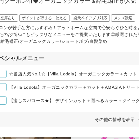
00円クーポン有◆オーガニックカラー＆縮毛矯正が人
日空席あり
ポイントが貯まる・使える
楽天ペイアプリ対応
メンズ歓迎
ロンが苦手な方におすすめ！アットホームな空間で心安らぐひと時を
たのお悩みにもピッタリなメニューをご提案いたします◎厳選された
/縮毛矯正/オーガニックカラー/ショートボブ/白髪染め
ペシャルメニュー
☆当店人気No.1☆【Villa Lodola】オーガニックカラー＋カット
【Villa Lodola】オーガニックカラー＋カット＋AMASIAトリー
【癒しスパコース★】 デザインカット＋選べるカラー＋クイッ
その他の情報を表示