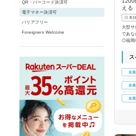
12
QR・バーコード決済可
える
電子マネー決済可
◎ 本
バリアフリー
大型サ
Foreigners Welcome
であな
◎福岡
ス
全員
全員
全員