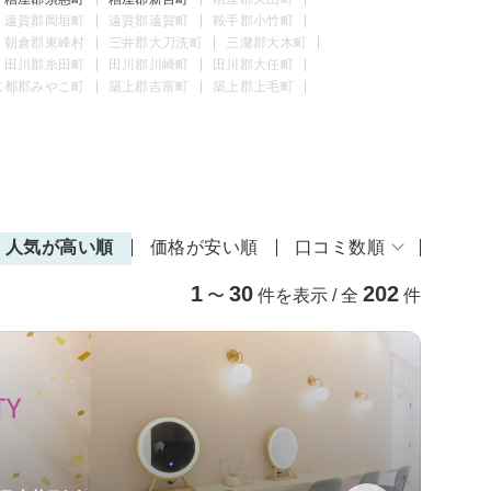
遠賀郡岡垣町
遠賀郡遠賀町
鞍手郡小竹町
朝倉郡東峰村
三井郡大刀洗町
三潴郡大木町
田川郡糸田町
田川郡川崎町
田川郡大任町
京都郡みやこ町
築上郡吉富町
築上郡上毛町
人気が高い順
価格が安い順
口コミ数順
1
30
202
〜
件を表示 / 全
件