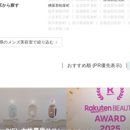
区から探す
糟屋郡粕屋町
遠賀郡芦屋町
遠賀郡水巻町
鞍手郡鞍手町
嘉穂郡桂川町
朝倉郡筑前町
八女郡広川町
田川郡香春町
田川郡添田町
田川郡赤村
田川郡福智町
京都郡苅田町
築上郡築上町
県のメンズ美容室で絞り込む
おすすめ順 (PR優先表示)