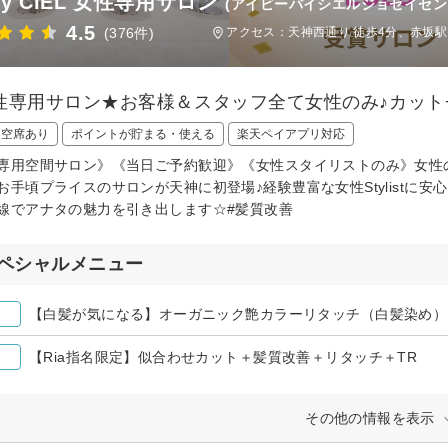
 by CIEL 女性専用サロン
(アイビーバイシエルジョセイセン
4.5
(376件)
アクセス：天神西通り 徒歩4分、赤坂駅
性専用サロン★お客様＆スタッフ全て女性のみ♪カット+
日空席あり
ポイントが貯まる・使える
楽天ペイアプリ対応
専用空間サロン》《当日ご予約歓迎》《女性スタイリストのみ》女性
お手頃プライスのサロンが天神に初登場♪経験豊富な女性Stylistに
線でアナタの魅力を引き出します☆#髪質改善
ペシャルメニュー
【白髪が気になる】オーガニック艶カラーリタッチ（白髪染め）
【Ria指名限定】似合わせカット＋髪質改善＋リタッチ＋TR
その他の情報を表示