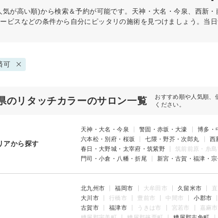
人気が高い順)から検索＆予約が可能です。天神・大名・今泉、西新
サービスなどの条件から自分にピッタリの施術を見つけましょう。当日
済可
おすすめ順や人気順、
県のリタッチカラーのサロン一覧
ください。
天神・大名・今泉
警固・赤坂・大濠
博多・
六本松・別府・桜坂
七隈・野芥・次郎丸
西
リアから探す
春日・大野城・太宰府・筑紫野
筑前前原・糸島
門司・小倉・八幡・折尾
新宮・古賀・福津・宗
北九州市
福岡市
大牟田市
久留米市
直
大川市
行橋市
豊前市
中間市
小郡市
古賀市
福津市
うきは市
宮若市
嘉麻市
糟屋郡宇美町
糟屋郡篠栗町
糟屋郡志免町