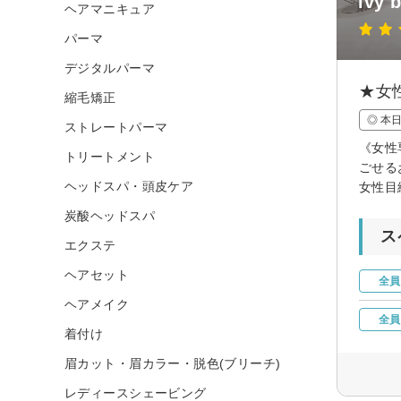
ivy
ヘアマニキュア
パーマ
デジタルパーマ
★女
縮毛矯正
◎ 本
ストレートパーマ
《女性
トリートメント
ごせる
ヘッドスパ・頭皮ケア
女性目
炭酸ヘッドスパ
ス
エクステ
ヘアセット
全員
ヘアメイク
全員
着付け
眉カット・眉カラー・脱色(ブリーチ)
レディースシェービング