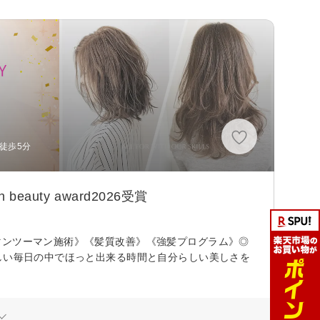
徒歩5分
uty award2026受賞
マンツーマン施術》《髪質改善》《強髪プログラム》◎
忙しい毎日の中でほっと出来る時間と自分らしい美しさを