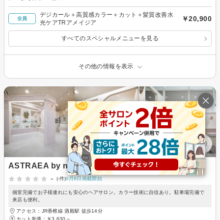
デジカール＋高質感カラー＋カット＋髪質改善水
￥20,900
全員
光ケアTRアメイジア
すべてのスペシャルメニューを見る
その他の情報を表示
ASTRAEA by nike
-
(-件)
6月8日掲載開始
個室完備でお子様連れにも安心のヘアサロン。カラー技術に自信あり。駐車場完備で
来店も便利。
アクセス：JR香椎線 酒殿駅 徒歩14分
カット単価：
￥3,630～