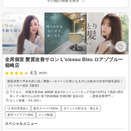
その他の情報を表示
全席個室 髪質改善サロン L'oiseau Bleu ロアゾブルー
箱崎店
4.5
(80件)
髪質改善で半永久的に続く艶髪へ♪ダメージが気になる方にお勧めの次世代縮毛誕生！
リピーター続出【個室】
アクセス：JR鹿児島本線 箱崎駅 徒歩5分コインパーキング代金700円まで負担♪西日
本シティ銀行さん以外 地下鉄箱崎線 筥崎宮駅 徒歩4分 ～髪質改善専門～
カット単価：
￥6,300～
◎ 本日空席あり
楽天スーパーDEAL
ポイントが貯まる・使える
楽天ペイアプリ対応
メンズ歓迎
スペシャルメニュー