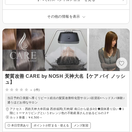
その他の情報を表示
髪質改善 CARE by NOSH 天神大名【ケア バイ ノッシ
ュ】
-
(-件)
当日予約◎美髪へ導くリピート続出の髪質改善特化型サロン♪頭浸浴×ヘッドスパ体験♪
通うほどお得なサロン
アクセス：西鉄天神大牟田線 西鉄福岡(天神)駅 南口から徒歩3分◆国体通り沿い◆１
階にトーマスリビングというオレンジ色の不動産屋さんがあるビルの２F
カット単価：
￥4,500～
◎ 本日空席あり
ポイントが貯まる・使える
メンズ歓迎