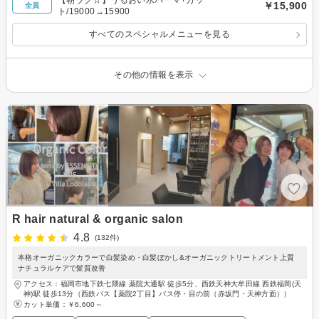
【朝ラク☆】うるおい水パーマ+カッ
￥15,900
全員
ト/19000→15900
すべてのスペシャルメニューを見る
その他の情報を表示
R hair natural & organic salon
4.8
(132件)
本格オーガニックカラーで白髪染め・白髪ぼかし&オーガニックトリートメント上質
ナチュラルケアで髪質改善
アクセス：福岡市地下鉄七隈線 薬院大通駅 徒歩5分、西鉄天神大牟田線 西鉄福岡(天
神)駅 徒歩13分（西鉄バス【薬院2丁目】バス停・目の前（赤坂門・天神方面））
カット単価：
￥6,600～