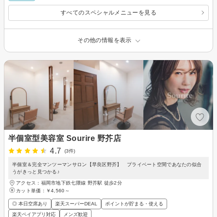
すべてのスペシャルメニューを見る
その他の情報を表示
半個室型美容室 Sourire 野芥店
4.7
(3件)
半個室＆完全マンツーマンサロン【早良区野芥】 プライベート空間であなたの似合
うがきっと見つかる♪
アクセス：福岡市地下鉄七隈線 野芥駅 徒歩2分
カット単価：
￥4,560～
◎ 本日空席あり
楽天スーパーDEAL
ポイントが貯まる・使える
楽天ペイアプリ対応
メンズ歓迎