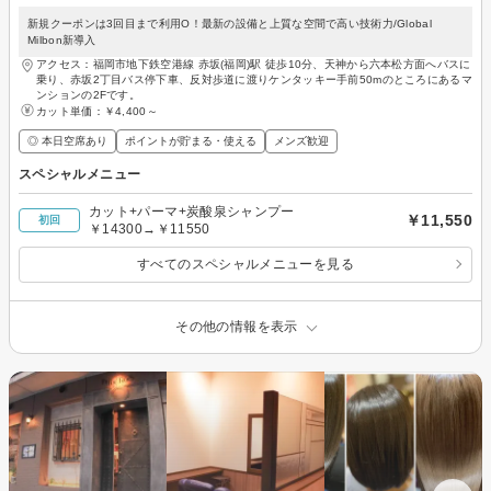
新規クーポンは3回目まで利用O！最新の設備と上質な空間で高い技術力/Global
Milbon新導入
アクセス：福岡市地下鉄空港線 赤坂(福岡)駅 徒歩10分、天神から六本松方面へバスに
乗り、赤坂2丁目バス停下車、反対歩道に渡りケンタッキー手前50mのところにあるマ
ンションの2Fです。
カット単価：
￥4,400～
◎ 本日空席あり
ポイントが貯まる・使える
メンズ歓迎
スペシャルメニュー
カット+パーマ+炭酸泉シャンプー
￥11,550
初回
￥14300→￥11550
すべてのスペシャルメニューを見る
その他の情報を表示