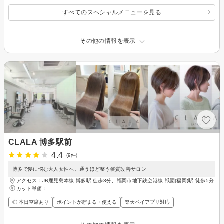
すべてのスペシャルメニューを見る
その他の情報を表示
CLALA 博多駅前
4.4
(9件)
博多で髪に悩む大人女性へ。通うほど整う髪質改善サロン
アクセス：JR鹿児島本線 博多駅 徒歩3分、福岡市地下鉄空港線 祇園(福岡)駅 徒歩5分
カット単価：
-
◎ 本日空席あり
ポイントが貯まる・使える
楽天ペイアプリ対応