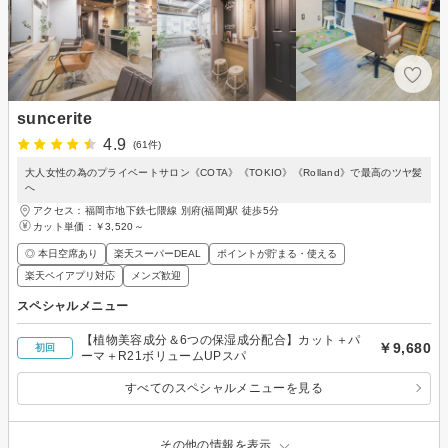
suncerite
4.9
(61件)
大人女性の為のプライベートサロン《COTA》《TOKIO》《Rolland》で最高のツヤ髪
へ
アクセス：福岡市地下鉄七隈線 別府(福岡)駅 徒歩5分
カット単価：
￥3,520～
◎ 本日空席あり
楽天スーパーDEAL
ポイントが貯まる・使える
楽天ペイアプリ対応
メンズ歓迎
スペシャルメニュー
【植物美容成分＆6つの保湿成分配合】カット＋パ
￥9,680
初回
ーマ＋R21ボリュームUPスパ
すべてのスペシャルメニューを見る
その他の情報を表示