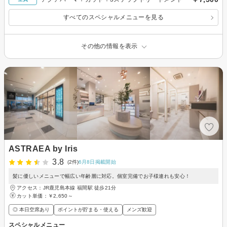
すべてのスペシャルメニューを見る
その他の情報を表示
ASTRAEA by Iris
3.8
(2件)
6月8日掲載開始
髪に優しいメニューで幅広い年齢層に対応。個室完備でお子様連れも安心！
アクセス：JR鹿児島本線 福間駅 徒歩21分
カット単価：
￥2,650～
◎ 本日空席あり
ポイントが貯まる・使える
メンズ歓迎
スペシャルメニュー