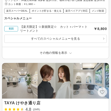
アクセス：JR鹿児島本線 博多駅 徒歩15分、福岡市地下鉄七隈線 渡辺通駅 徒歩16分
カット単価：
￥1,980～
楽天スーパーDEAL
ポイントが貯まる・使える
楽天ペイアプリ対応
メンズ歓迎
スペシャルメニュー
【楽天限定】☆新規限定☆ カット＋パーマ＋ト
￥8,800
初回
リートメント
すべてのスペシャルメニューを見る
その他の情報を表示
TAYA けやき通り店
4.8
(29件)