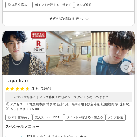
◎ 本日空席あり
ポイントが貯まる・使える
メンズ歓迎
その他の情報を表示
Lapa hair
4.8
(210件)
｜ツイスパ大好評☆｜メンズ特化！理想のヘアスタイルが思いのままに！
アクセス：JR鹿児島本線 博多駅 徒歩5分、福岡市地下鉄空港線 祇園(福岡)駅 徒歩6分
カット単価：
￥5,000～
◎ 本日空席あり
楽天スーパーDEAL
ポイントが貯まる・使える
メンズ歓迎
スペシャルメニュー