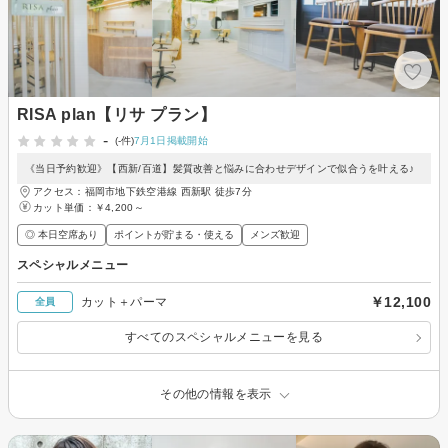
RISA plan【リサ プラン】
-
(-件)
7月1日掲載開始
《当日予約歓迎》【西新/百道】髪質改善と悩みに合わせデザインで似合うを叶える♪
アクセス：福岡市地下鉄空港線 西新駅 徒歩7分
カット単価：
￥4,200～
◎ 本日空席あり
ポイントが貯まる・使える
メンズ歓迎
スペシャルメニュー
￥12,100
カット＋パーマ
全員
すべてのスペシャルメニューを見る
その他の情報を表示