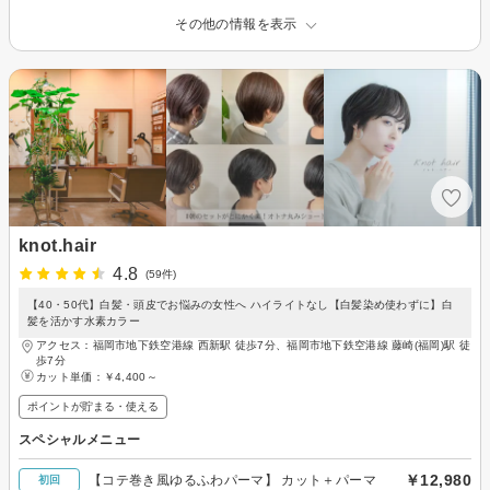
その他の情報を表示
knot.hair
4.8
(59件)
【40・50代】白髪・頭皮でお悩みの女性へ ハイライトなし【白髪染め使わずに】白
髪を活かす水素カラー
アクセス：福岡市地下鉄空港線 西新駅 徒歩7分、福岡市地下鉄空港線 藤崎(福岡)駅 徒
歩7分
カット単価：
￥4,400～
ポイントが貯まる・使える
スペシャルメニュー
￥12,980
【コテ巻き風ゆるふわパーマ】 カット＋パーマ
初回