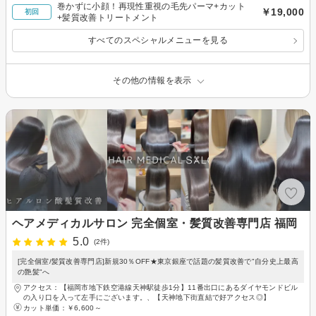
巻かずに小顔！再現性重視の毛先パーマ+カット
￥19,000
初回
+髪質改善トリートメント
すべてのスペシャルメニューを見る
その他の情報を表示
ヘアメディカルサロン 完全個室・髪質改善専門店 福岡
5.0
(2件)
[完全個室/髪質改善専門店]新規30％OFF★東京銀座で話題の髪質改善で"自分史上最高
の艶髪"へ
アクセス：【福岡市地下鉄空港線天神駅徒歩1分】11番出口にあるダイヤモンドビル
の入り口を入って左手にございます。、【天神地下街直結で好アクセス◎】
カット単価：
￥6,600～