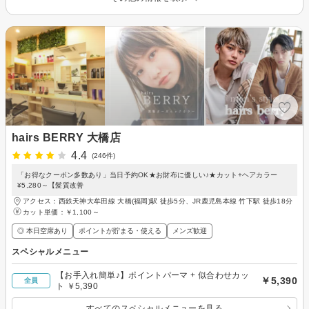
hairs BERRY 大橋店
4.4
(246件)
「お得なクーポン多数あり」当日予約OK★お財布に優しい♪★カット+ヘアカラー
¥5,280～【髪質改善
アクセス：西鉄天神大牟田線 大橋(福岡)駅 徒歩5分、JR鹿児島本線 竹下駅 徒歩18分
カット単価：
￥1,100～
◎ 本日空席あり
ポイントが貯まる・使える
メンズ歓迎
スペシャルメニュー
【お手入れ簡単♪】ポイントパーマ + 似合わせカッ
￥5,390
全員
ト ￥5,390
すべてのスペシャルメニューを見る