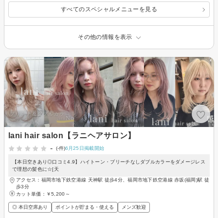
すべてのスペシャルメニューを見る
その他の情報を表示
lani hair salon【ラニヘアサロン】
-
(-件)
6月25日掲載開始
【本日空きあり◎口コミ4.9】ハイトーン・ブリーチなしダブルカラーをダメージレス
で理想の髪色に☆[天
アクセス：福岡市地下鉄空港線 天神駅 徒歩4分、福岡市地下鉄空港線 赤坂(福岡)駅 徒
歩3分
カット単価：
￥5,200～
◎ 本日空席あり
ポイントが貯まる・使える
メンズ歓迎