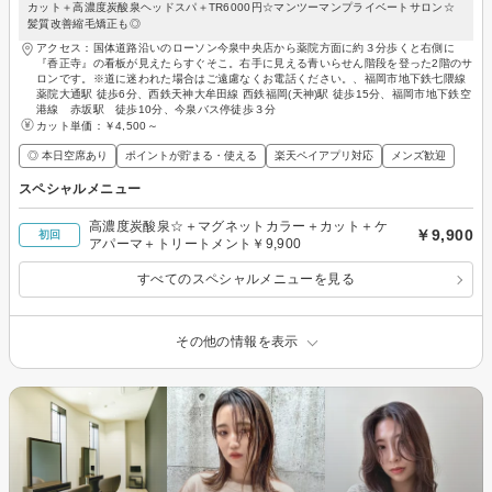
カット＋高濃度炭酸泉ヘッドスパ＋TR6000円☆マンツーマンプライベートサロン☆
髪質改善縮毛矯正も◎
アクセス：国体道路沿いのローソン今泉中央店から薬院方面に約３分歩くと右側に
『香正寺』の看板が見えたらすぐそこ。右手に見える青いらせん階段を登った2階のサ
ロンです。※道に迷われた場合はご遠慮なくお電話ください。、福岡市地下鉄七隈線
薬院大通駅 徒歩6分、西鉄天神大牟田線 西鉄福岡(天神)駅 徒歩15分、福岡市地下鉄空
港線 赤坂駅 徒歩10分、今泉バス停徒歩３分
カット単価：
￥4,500～
◎ 本日空席あり
ポイントが貯まる・使える
楽天ペイアプリ対応
メンズ歓迎
スペシャルメニュー
高濃度炭酸泉☆＋マグネットカラー＋カット＋ケ
￥9,900
初回
アパーマ＋トリートメント￥9,900
すべてのスペシャルメニューを見る
その他の情報を表示