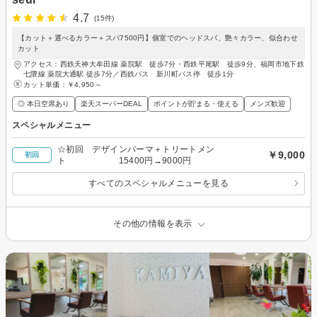
4.7
(15件)
【カット＋選べるカラー＋スパ7500円】個室でのヘッドスパ、艶々カラー、似合わせ
カット
アクセス：西鉄天神大牟田線 薬院駅 徒歩7分・西鉄平尾駅 徒歩9分、福岡市地下鉄
七隈線 薬院大通駅 徒歩7分／西鉄バス 新川町バス停 徒歩1分
カット単価：
￥4,950～
◎ 本日空席あり
楽天スーパーDEAL
ポイントが貯まる・使える
メンズ歓迎
スペシャルメニュー
☆初回 デザインパーマ＋トリートメン
￥9,000
初回
ト 15400円→9000円
すべてのスペシャルメニューを見る
その他の情報を表示