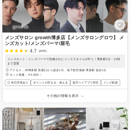
メンズサロン growth博多店【メンズサロングロウ】 メ
ンズカット/メンズパーマ/眉毛
4.7
(45件)
メンズカット・メンズパーマで洗練されたメンズスタイルが叶う！博多駅1分・21時
まで営業
アクセス：JR博多駅 筑紫口から徒歩1分、地下鉄空港線 博多駅 徒歩1分
カット単価：
￥5,800～
◎ 本日空席あり
ポイントが貯まる・使える
楽天ペイアプリ対応
メンズ歓迎
その他の情報を表示