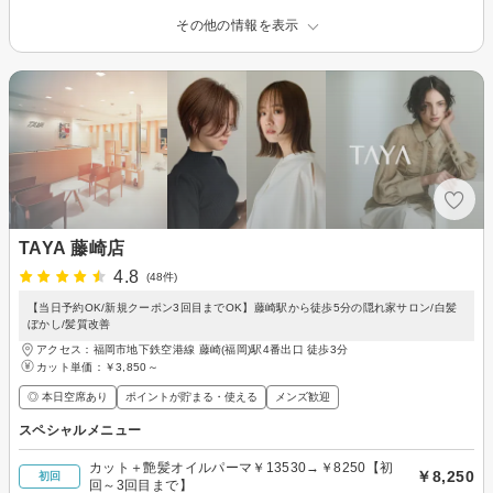
その他の情報を表示
TAYA 藤崎店
4.8
(48件)
【当日予約OK/新規クーポン3回目までOK】藤崎駅から徒歩5分の隠れ家サロン/白髪
ぼかし/髪質改善
アクセス：福岡市地下鉄空港線 藤崎(福岡)駅4番出口 徒歩3分
カット単価：
￥3,850～
◎ 本日空席あり
ポイントが貯まる・使える
メンズ歓迎
スペシャルメニュー
カット＋艶髪オイルパーマ￥13530→￥8250【初
￥8,250
初回
回～3回目まで】