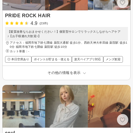
PRIDE ROCK HAIR
4.9
(23件)
【髪質改善ならおまかせください！】個室型サロンでリラックスしながらヘアケア
♪【お子様連れ大歓迎♪】
アクセス：福岡市地下鉄七隈線 薬院大通駅 徒歩1分、西鉄天神大牟田線 薬院駅 徒歩1
0分 福岡市地下鉄七隈線 薬院駅 徒歩10分
カット単価：
-
◎ 本日空席あり
ポイントが貯まる・使える
楽天ペイアプリ対応
メンズ歓迎
その他の情報を表示
seul