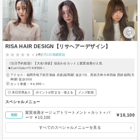
RISA HAIR DESIGN【リサヘアーデザイン】
-
(-件)
7月1日掲載開始
《当日予約歓迎》【大名/赤坂】似合わせカットと髪質改善が人気
★Cut+Color+Tr￥8500～
アクセス：福岡市地下鉄空港線 赤坂(福岡)駅 徒歩7分、西鉄天神大牟田線 西鉄福岡(天
神)駅 徒歩10分
カット単価：
￥4,950～
◎ 本日空席あり
ポイントが貯まる・使える
メンズ歓迎
スペシャルメニュー
髪質改善オージュアトリートメント＋カット＋パ
￥10,100
初回
ーマ ￥10,100
すべてのスペシャルメニューを見る