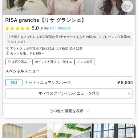
RISA granche【リサ グランシェ】
5.0
(1件)
7月1日掲載開始
【大濠】大人女性に人気◎髪質改善×艶カラーであなたの悩みにアプローチ！白髪染め
もおすすめ♪
アクセス：福岡市地下鉄七隈線 六本松駅 徒歩12分
カット単価：
￥3,300～
◎ 本日空席あり
ポイントが貯まる・使える
メンズ歓迎
スペシャルメニュー
￥8,500
カット＋ニュアンスパーマ
初回
すべてのスペシャルメニューを見る
その他の情報を表示