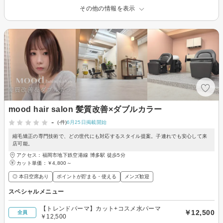
その他の情報を表示
mood hair salon 髪質改善×ダブルカラー
-
(-件)
6月25日掲載開始
縮毛矯正の専門技術で、どの世代にも対応するスタイル提案。子連れでも安心して来
店可能。
アクセス：福岡市地下鉄空港線 博多駅 徒歩5分
カット単価：
￥4,800～
◎ 本日空席あり
ポイントが貯まる・使える
メンズ歓迎
スペシャルメニュー
【トレンドパーマ】カット+コスメ水パーマ
￥12,500
全員
￥12,500