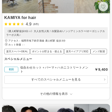
KAMIYA for hair
4.9
(6件)
《唐人町駅徒歩3分♪♪》大人女性人気！白髪染め/ノンジアミンカラー/オーガニックカ
ラーが人気♪
アクセス：福岡市地下鉄空港線 唐人町駅 徒歩3分
カット単価：
-
楽天スーパーDEAL
ポイントが貯まる・使える
楽天ペイアプリ対応
メンズ歓迎
スペシャルメニュー
似合わせカット＋パーマ＋ハホニコトリートメン
￥9,400
初回
ト
すべてのスペシャルメニューを見る
その他の情報を表示