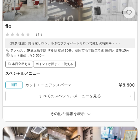
fio
-
(-件)
《博多/住吉》隠れ家サロン。小さなプライベートサロンで癒しの時間を・・・
アクセス：JR鹿児島本線 博多駅 徒歩15分、福岡市地下鉄空港線 博多駅 徒歩15分
カット単価：
￥5,500～
◎ 本日空席あり
ポイントが貯まる・使える
スペシャルメニュー
￥9,900
カット＋ニュアンスパーマ
初回
すべてのスペシャルメニューを見る
その他の情報を表示