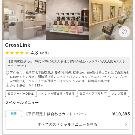
CrossLink
4.8
(35件)
【藤崎駅徒歩1分】30代～50代の大人女性に好評の極上ヘッドスパが大人気★大人シ
ョート/カット
アクセス：福岡市地下鉄空港線 藤崎(福岡)駅 徒歩1分、藤崎駅1番出口を出て西新方面
に50mくらい歩き、明治通り沿いにあるアパマンショップさんと、セブンイレブンさ
んの間にあるクレアトール百道というマンションの1F、駐輪場の奥です。
カット単価：
￥4,235～
楽天スーパーDEAL
ポイントが貯まる・使える
楽天ペイアプリ対応
メンズ歓迎
スペシャルメニュー
￥10,395
【平日限定】似合わせカット＋パーマ
初回
すべてのスペシャルメニューを見る