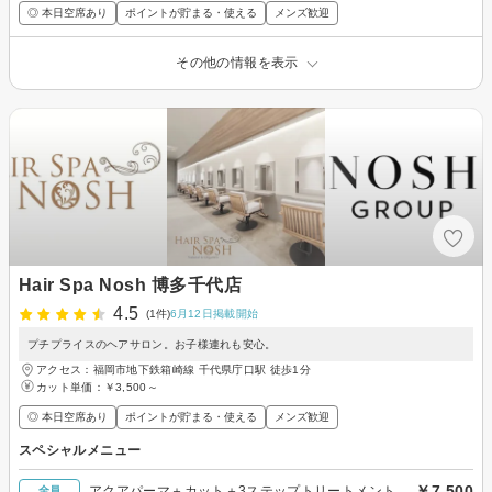
◎ 本日空席あり
ポイントが貯まる・使える
メンズ歓迎
その他の情報を表示
Hair Spa Nosh 博多千代店
4.5
(1件)
6月12日掲載開始
プチプライスのヘアサロン。お子様連れも安心。
アクセス：福岡市地下鉄箱崎線 千代県庁口駅 徒歩1分
カット単価：
￥3,500～
◎ 本日空席あり
ポイントが貯まる・使える
メンズ歓迎
スペシャルメニュー
￥7,500
アクアパーマ＋カット＋3ステップトリートメント
全員