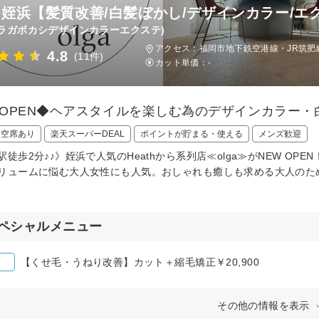
ga 姪浜【髪質改善/白髪ぼかし/デザインカラー/エ
ラガボカシデザインカラーエクステ)
アクセス：福岡市地下鉄空港線・JR筑肥線
4.8
(11件)
カット単価：
-
/2OPEN◆ヘアスタイルを楽しむ為のデザインカラー
日空席あり
楽天スーパーDEAL
ポイントが貯まる・使える
メンズ歓迎
駅徒歩2分♪♪》姪浜で人気のHeathから系列店≪olga≫がNEW O
リュームに悩む大人女性にも人気。おしゃれも癒しも求める大人のため
ペシャルメニュー
【くせ毛・うねり改善】カット＋縮毛矯正￥20,900
その他の情報を表示