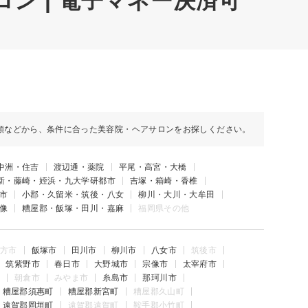
ロン | 電子マネー決済可
順などから、条件に合った美容院・ヘアサロンをお探しください。
中洲・住吉
渡辺通・薬院
平尾・高宮・大橋
新・藤崎・姪浜・九大学研都市
吉塚・箱崎・香椎
市
小郡・久留米・筑後・八女
柳川・大川・大牟田
像
糟屋郡・飯塚・田川・嘉麻
福岡県その他
方市
飯塚市
田川市
柳川市
八女市
筑後市
筑紫野市
春日市
大野城市
宗像市
太宰府市
朝倉市
みやま市
糸島市
那珂川市
糟屋郡須惠町
糟屋郡新宮町
糟屋郡久山町
遠賀郡岡垣町
遠賀郡遠賀町
鞍手郡小竹町