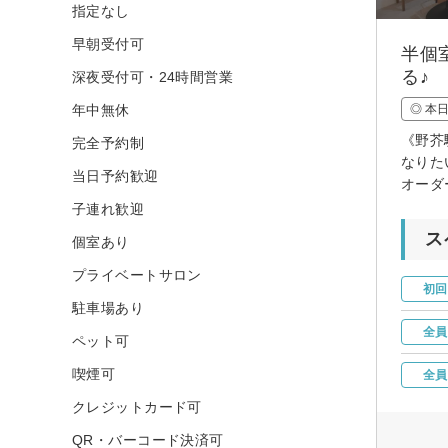
指定なし
早朝受付可
半個
る♪
深夜受付可・24時間営業
年中無休
◎ 本
《野芥
完全予約制
なりた
当日予約歓迎
オーダ
子連れ歓迎
ス
個室あり
プライベートサロン
初回
駐車場あり
全員
ペット可
喫煙可
全員
クレジットカード可
QR・バーコード決済可