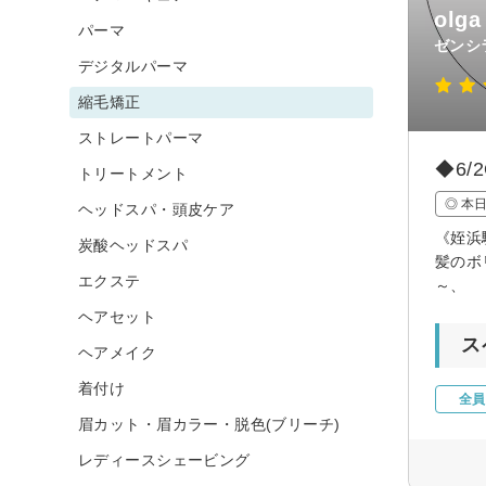
ol
パーマ
ゼンシ
デジタルパーマ
縮毛矯正
ストレートパーマ
◆6
トリートメント
◎ 本
ヘッドスパ・頭皮ケア
《姪浜
炭酸ヘッドスパ
髪のボ
エクステ
～、
ヘアセット
ス
ヘアメイク
着付け
全員
眉カット・眉カラー・脱色(ブリーチ)
レディースシェービング