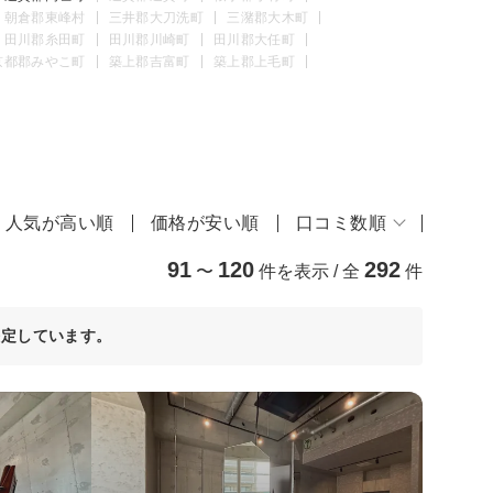
朝倉郡東峰村
三井郡大刀洗町
三潴郡大木町
田川郡糸田町
田川郡川崎町
田川郡大任町
京都郡みやこ町
築上郡吉富町
築上郡上毛町
人気が高い順
価格が安い順
口コミ数順
91
120
292
〜
件を表示 / 全
件
決定しています。