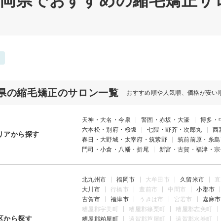
 福岡県でおすすめの縮毛矯正サ
県の縮毛矯正のサロン一覧
おすすめ順や人気順、価格が安い
天神・大名・今泉
警固・赤坂・大濠
博多・
六本松・別府・桜坂
七隈・野芥・次郎丸
西
リアから探す
春日・大野城・太宰府・筑紫野
筑前前原・糸島
門司・小倉・八幡・折尾
新宮・古賀・福津・宗
北九州市
福岡市
大牟田市
久留米市
直
大川市
行橋市
豊前市
中間市
小郡市
古賀市
福津市
うきは市
宮若市
嘉麻市
糟屋郡宇美町
糟屋郡篠栗町
糟屋郡志免町
区から探す
糟屋郡粕屋町
遠賀郡芦屋町
遠賀郡水巻町