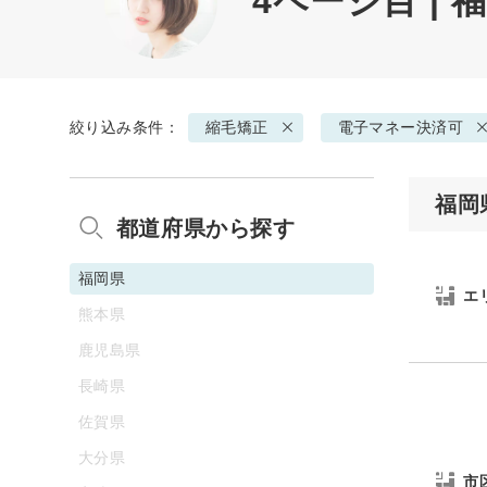
4ページ目 |
絞り込み条件：
縮毛矯正
電子マネー決済可
福岡
都道府県から探す
福岡県
エ
熊本県
鹿児島県
長崎県
佐賀県
大分県
市