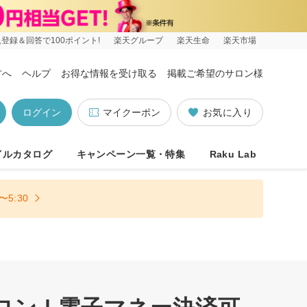
登録＆回答で100ポイント!
楽天グループ
楽天生命
楽天市場
方へ
ヘルプ
お得な情報を受け取る
掲載ご希望のサロン様
ログイン
マイクーポン
お気に入り
イルカタログ
キャンペーン一覧・特集
Raku Lab
5:30