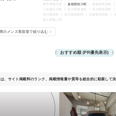
鞍手郡鞍手町
嘉穂郡桂川町
朝倉郡筑前町
八女郡広川町
田川郡香春町
田川郡添田町
田川郡赤村
田川郡福智町
京都郡苅田町
築上郡築上町
県のメンズ美容室で絞り込む
おすすめ順 (PR優先表示)
位は、サイト掲載料のランク、掲載情報量や質等を総合的に勘案して