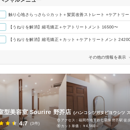
触り心地さらっさら☆カット＋髪質改善ストレート +ケアトリー
【うねりを解消】縮毛矯正＋ケアトリートメント 16500〜
【うねりを解消】縮毛矯正＋カット＋ケアトリートメント 2420
その他の情報を表示
型美容室 Sourire 野芥店
(ハンコシツガタビヨウシツ ス
アクセス：福岡市地下鉄七隈線 野芥駅 徒
4.7
(3件)
カット単価：
￥4,560～