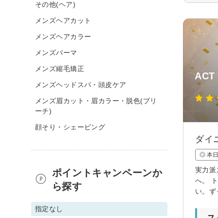
その他(ヘア)
メンズヘアカット
メンズヘアカラー
メンズパーマ
メンズ縮毛矯正
ACT
メンズヘッドスパ・頭皮ケア
メンズ眉カット・眉カラー・脱色(ブリ
ーチ)
顔そり・シェービング
ダイ
◎ 本
実力派
ポイントキャンペーンか
へ。 
ら探す
い。ず
指定なし
ス