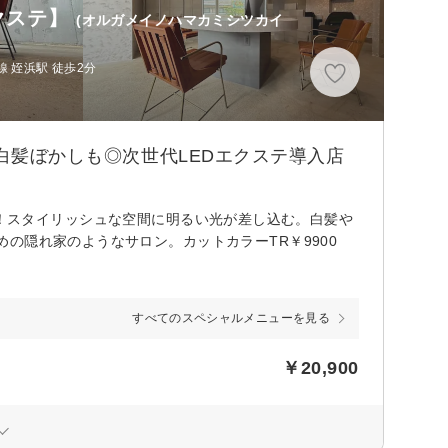
クステ】
(オルガメイノハマカミシツカイ
 姪浜駅 徒歩2分
・白髪ぼかしも◎次世代LEDエクステ導入店
PEN！スタイリッシュな空間に明るい光が差し込む。白髪や
の隠れ家のようなサロン。カットカラーTR￥9900
すべてのスペシャルメニューを見る
￥20,900