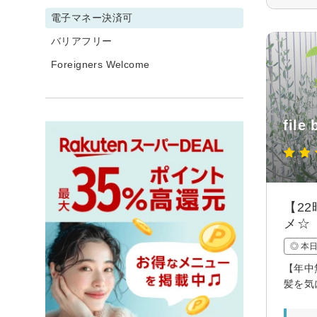
電子マネー決済可
バリアフリー
Foreigners Welcome
file 
【2
メ☆
◎ 本
【年中
髪を気