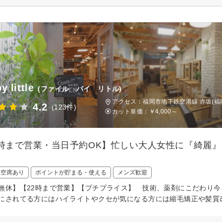
by little
(ファイル バイ リトル)
アクセス：福岡市地下鉄空港線 赤坂(福岡
4.2
(123件)
カット単価：
￥4,000～
2時まで営業・当日予約OK】忙しい大人女性に『綺麗
日空席あり
ポイントが貯まる・使える
メンズ歓迎
無休】【22時まで営業】【プチプライス】 技術、薬剤にこだわり
にされてる方にはハイライトやクセが気になる方には縮毛矯正や髪質