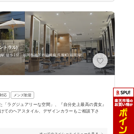
ントラル)
駅 徒歩1分、福岡市地下鉄箱崎線 呉服町(福岡)駅
対応
メンズ歓迎
た「ラグジュアリーな空間」、『自分史上最高の貴女』
向けてのヘアスタイル、デザインカラーもご相談下さ