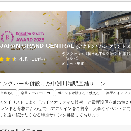
 JAPAN GRAND CENTRAL
(アクトジャパン グランドセ
アクセス：福岡市地下鉄空港線 中洲川端
4.8
徒歩7分
(114件)
カット単価：
-
ニングバーを併設した中洲川端駅直結サロン
日空席あり
楽天スーパーDEAL
ポイントが貯まる・使える
楽天ペイアプリ
スタイリストによる「ハイクオリティな技術」と最新設備を兼ね備え
トレンドと骨格に合わせてヘアデザインをご提案！大事なイベントに
っと通い続けたくなる特別サロンを目指しております！
ペシャルメニュー