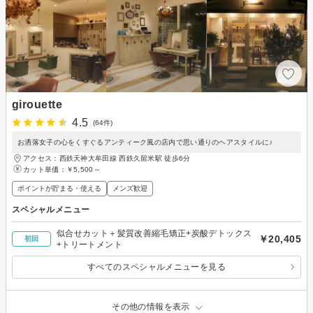
girouette
4.5
(64件)
お洒落女子の心をくすぐるアンティーク風の店内で思い通りのヘアスタイルに♪
アクセス：西鉄天神大牟田線 西鉄久留米駅 徒歩6分
カット単価：
￥5,500～
ポイントが貯まる・使える
メンズ歓迎
スペシャルメニュー
似合せカット＋髪質改善縮毛矯正+炭酸デトックス
￥20,405
初回
+トリートメント
すべてのスペシャルメニューを見る
その他の情報を表示