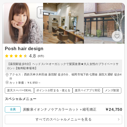
Posh hair design
4.8
(6件)
【薬院駅徒歩5分】ヘッドスパ×オーガニックで髪質改善★大人女性のプライベートサ
ロン♪【無料駐車場有】
アクセス：西鉄天神大牟田線 薬院駅 徒歩5分、福岡市地下鉄七隈線 薬院大通駅 徒歩4
分
カット単価：
￥4,950～
楽天スーパーDEAL
ポイントが貯まる・使える
楽天ペイアプリ対応
メンズ歓迎
スペシャルメニュー
￥24,750
炭酸泉イオンナノケアカラーカット＋縮毛矯正
全員
すべてのスペシャルメニューを見る