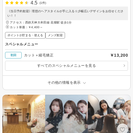
4.5
(1件)
《当日予約歓迎》理想のヘアスタイルが手に入る☆彡幅広いデザインをお任せくださ
い！！
アクセス：西鉄天神大牟田線 花畑駅 徒歩1分
カット単価：
￥4,400～
ポイントが貯まる・使える
メンズ歓迎
スペシャルメニュー
￥13,200
カット＋縮毛矯正
初回
すべてのスペシャルメニューを見る
その他の情報を表示