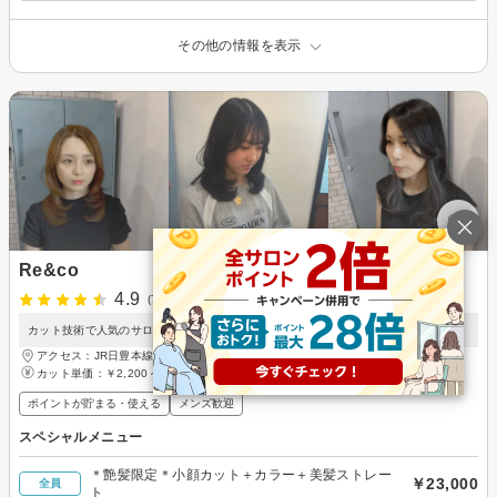
その他の情報を表示
Re&co
4.9
(7件)
カット技術で人気のサロン。個室完備でお子様連れOK。駐車場とカード利用可能。
アクセス：JR日豊本線 下曽根駅 徒歩15分
カット単価：
￥2,200～
ポイントが貯まる・使える
メンズ歓迎
スペシャルメニュー
＊艶髪限定＊小顔カット＋カラー＋美髪ストレー
￥23,000
全員
ト