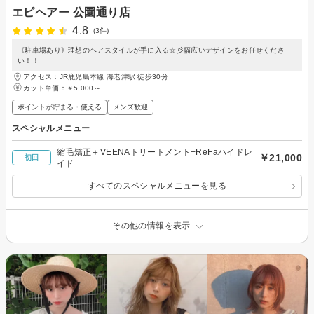
エピヘアー 公園通り店
4.8
(3件)
《駐車場あり》理想のヘアスタイルが手に入る☆彡幅広いデザインをお任せくださ
い！！
アクセス：JR鹿児島本線 海老津駅 徒歩30分
カット単価：
￥5,000～
ポイントが貯まる・使える
メンズ歓迎
スペシャルメニュー
縮毛矯正＋VEENAトリートメント+ReFaハイドレ
￥21,000
初回
イド
すべてのスペシャルメニューを見る
その他の情報を表示