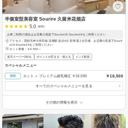
半個室型美容室 Sourire 久留米花畑店
5.0
(8件)
お車ご利用の場合はお店裏の高架下Sourire18.Sourire19をご利用ください
アクセス：西鉄天神大牟田線 花畑駅 徒歩4分 駐車場２台完備 お店裏の高架下Sourir
e18.Sourire19をご利用ください
カット単価：
￥4,500～
楽天スーパーDEAL
ポイントが貯まる・使える
メンズ歓迎
スペシャルメニュー
￥16,500
カット ＋ プレミアム縮毛矯正 ￥16,500
初回
すべてのスペシャルメニューを見る
その他の情報を表示