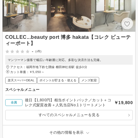
COLLEC...beauty port 博多 hakata【コレク ビューテ
ィーポート】
-
(-件)
マンツーマン接客で幅広い年齢層に対応。多彩な決済方法も完備。
アクセス：福岡市地下鉄七隈線 櫛田神社前駅 徒歩3分
カット単価：
￥5,050～
楽天スーパーDEAL
ポイントが貯まる・使える
メンズ歓迎
スペシャルメニュー
後日【1,800円】相当ポイントバック／カット＋コ
￥19,800
全員
レク式髪質改善＋人気当店No.1トリートメント
すべてのスペシャルメニューを見る
その他の情報を表示