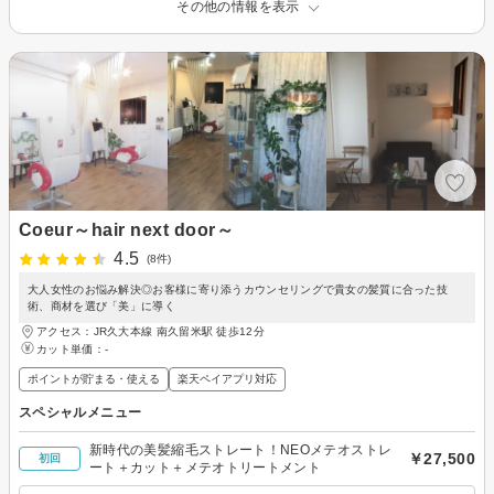
その他の情報を表示
Coeur～hair next door～
4.5
(8件)
大人女性のお悩み解決◎お客様に寄り添うカウンセリングで貴女の髪質に合った技
術、商材を選び「美」に導く
アクセス：JR久大本線 南久留米駅 徒歩12分
カット単価：
-
ポイントが貯まる・使える
楽天ペイアプリ対応
スペシャルメニュー
新時代の美髪縮毛ストレート！NEOメテオストレ
￥27,500
初回
ート＋カット＋メテオトリートメント