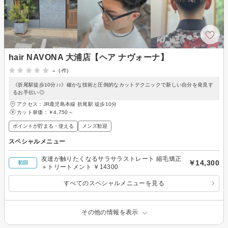
hair NAVONA 大浦店【ヘア ナヴォーナ】
-
(-件)
《折尾駅徒歩10分♪♪》確かな技術と圧倒的なカットテクニックで新しい自分を発見す
るお手伝い◎
アクセス：JR鹿児島本線 折尾駅 徒歩10分
カット単価：
￥4,750～
ポイントが貯まる・使える
メンズ歓迎
スペシャルメニュー
友達が触りたくなるサラサラストレート 縮毛矯正
￥14,300
初回
＋トリートメント ￥14300
すべてのスペシャルメニューを見る
その他の情報を表示