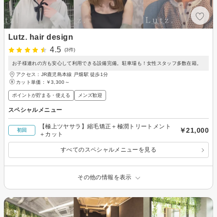
Lutz. hair design
4.5
(3件)
お子様連れの方も安心して利用できる設備完備。駐車場も！女性スタッフ多数在籍。
アクセス：JR鹿児島本線 戸畑駅 徒歩1分
カット単価：
￥3,300～
ポイントが貯まる・使える
メンズ歓迎
スペシャルメニュー
【極上ツヤサラ】縮毛矯正＋極潤トリートメント
￥21,000
初回
＋カット
すべてのスペシャルメニューを見る
その他の情報を表示