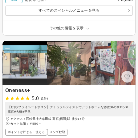
すべてのスペシャルメニューを見る
その他の情報を表示
Oneness+
5.0
(1件)
【野間/プライベートサロン】ナチュラルテイストでアットホームな雰囲気のサロン#
高宮#大橋#平尾
アクセス：西鉄天神大牟田線 高宮(福岡)駅 徒歩15分
カット単価：
￥550～
ポイントが貯まる・使える
メンズ歓迎