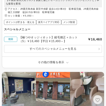
【半個室/新宮人気サロン】肌髪に優しいオーガニックサロン☆カウンセリングと丁寧
な接客を重視
アクセス：JR鹿児島本線 新宮中央駅 徒歩14分/車3分 駐車場完備、JR鹿児島本線
福工大前駅 徒歩15分/車3分 駐車場完備
カット単価：
￥5,050～
ポイントが貯まる・使える
楽天ペイアプリ対応
メンズ歓迎
スペシャルメニュー
【極つやオッジィオット】縮毛矯正＋カット
￥16,460
初回
（S）￥16,460【平日￥15,490～】
すべてのスペシャルメニューを見る
その他の情報を表示