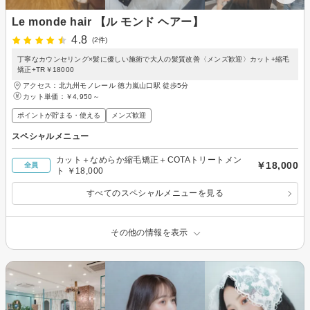
Le monde hair 【ル モンド ヘアー】
4.8
(2件)
丁寧なカウンセリング×髪に優しい施術で大人の髪質改善〈メンズ歓迎〉カット+縮毛
矯正+TR￥18000
アクセス：北九州モノレール 徳力嵐山口駅 徒歩5分
カット単価：
￥4,950～
ポイントが貯まる・使える
メンズ歓迎
スペシャルメニュー
カット＋なめらか縮毛矯正＋COTAトリートメン
￥18,000
全員
ト ￥18,000
すべてのスペシャルメニューを見る
その他の情報を表示