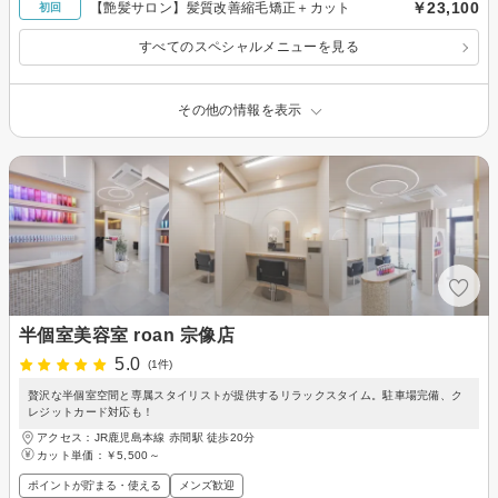
￥23,100
【艶髪サロン】髪質改善縮毛矯正＋カット
初回
すべてのスペシャルメニューを見る
その他の情報を表示
半個室美容室 roan 宗像店
5.0
(1件)
贅沢な半個室空間と専属スタイリストが提供するリラックスタイム。駐車場完備、ク
レジットカード対応も！
アクセス：JR鹿児島本線 赤間駅 徒歩20分
カット単価：
￥5,500～
ポイントが貯まる・使える
メンズ歓迎