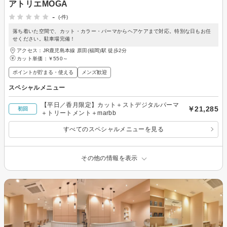
アトリエMOGA
-
(-件)
落ち着いた空間で、カット・カラー・パーマからヘアケアまで対応。特別な日もお任
せください。駐車場完備！
アクセス：JR鹿児島本線 原田(福岡)駅 徒歩2分
カット単価：
￥550～
ポイントが貯まる・使える
メンズ歓迎
スペシャルメニュー
【平日／香月限定】カット＋ストデジタルパーマ
￥21,285
初回
＋トリートメント＋marbb
すべてのスペシャルメニューを見る
その他の情報を表示