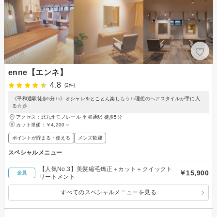
enne【エンネ】
4.8
(2件)
《平和通駅徒歩5分♪♪》オシャレをとことん楽しもう♪♪理想のヘアスタイルが手に入
る☆彡
アクセス：北九州モノレール 平和通駅 徒歩5分
カット単価：
￥4,200～
ポイントが貯まる・使える
メンズ歓迎
スペシャルメニュー
【人気No.3】美髪縮毛矯正＋カット＋クイックト
￥15,900
全員
リートメント
すべてのスペシャルメニューを見る