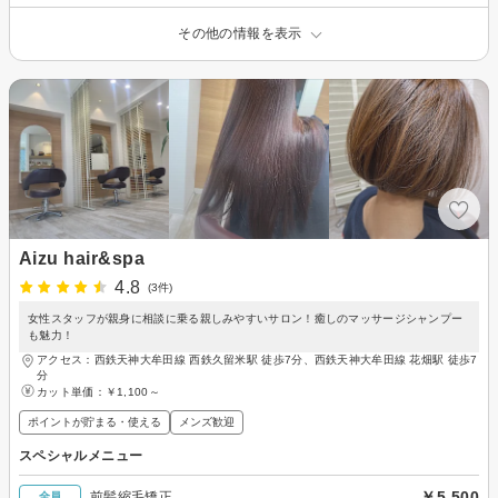
その他の情報を表示
Aizu hair&spa
4.8
(3件)
女性スタッフが親身に相談に乗る親しみやすいサロン！癒しのマッサージシャンプー
も魅力！
アクセス：西鉄天神大牟田線 西鉄久留米駅 徒歩7分、西鉄天神大牟田線 花畑駅 徒歩7
分
カット単価：
￥1,100～
ポイントが貯まる・使える
メンズ歓迎
スペシャルメニュー
￥5,500
前髪縮毛矯正
全員