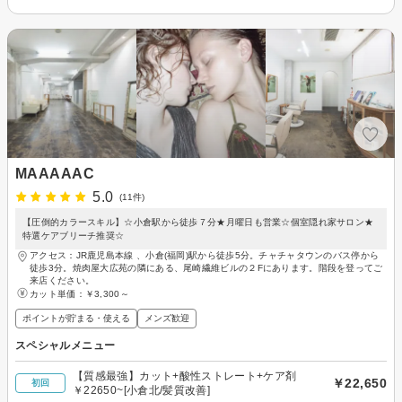
MAAAAAC
5.0
(11件)
【圧倒的カラースキル】☆小倉駅から徒歩７分★月曜日も営業☆個室隠れ家サロン★
特選ケアブリーチ推奨☆
アクセス：JR鹿児島本線 、小倉(福岡)駅から徒歩5分。チャチャタウンのバス停から
徒歩3分。焼肉屋大広苑の隣にある、尾崎繊維ビルの２Fにあります。階段を登ってご
来店ください。
カット単価：
￥3,300～
ポイントが貯まる・使える
メンズ歓迎
スペシャルメニュー
【質感最強】カット+酸性ストレート+ケア剤
￥22,650
初回
￥22650~[小倉北/髪質改善]