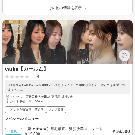
その他の情報を表示
carlm【カールム】
-
(-件)
《4月限定Cut+Color=¥6900～》顔周りレイヤーで印象は変わる！結んでも可愛い垢
抜けヘアに
アクセス：西鉄天神大牟田線 薬院駅 徒歩5分
カット単価：
￥4,500～
ポイントが貯まる・使える
メンズ歓迎
スペシャルメニュー
【艶々★★★】縮毛矯正・髪質改善ストレート
￥16,500
全員
￥16,500