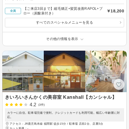
【ご来店3回まで】縮毛矯正+髪質改善RAPOL+ブ
￥18,200
全員
ロー（炭酸泉付き）
すべてのスペシャルメニューを見る
その他の情報を表示
きいろいさんかくの美容室 Kanshall【カンシャル】
4.2
(3件)
カラーに自信。駐車場完備で便利。クレジットカードも利用可能。幅広い年齢層に対
応。
アクセス：JR鹿児島本線 福間駅 徒歩15分 / 駐車場 店前2台、店裏5台
カット単価：
-