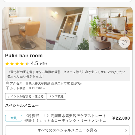
Pulin-hair room
4.5
(4件)
《最も髪の毛を傷ませない施術が得意。ダメージ除去》心が安らぐサロン☆なりたい
色☆なりたい長さを再現！
アクセス：西鉄天神大牟田線 西鉄二日市駅 徒歩3分
カット単価：
￥12,300～
ポイントが貯まる・使える
メンズ歓迎
スペシャルメニュー
《超贅沢！！》高濃度水素美容液ケアストレート
￥22,000
全員
登場！！カット＆コーティングトリートメント込
み
すべてのスペシャルメニューを見る