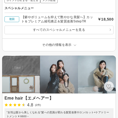
ポイントが貯まる・使える
メンズ歓迎
スペシャルメニュー
【癖やボリュームを抑えて艶やかな美髪へ】カッ
￥18,500
初回
ト＆プレミアム縮毛矯正＆髪質改善5stepTR
すべてのスペシャルメニューを見る
その他の情報を表示
Eme hair【エメヘアー】
4.8
(2件)
"女性は髪から美しくなれる"髪への意識が変わる髪質改善サロン/カット+ケアトリー
トメント￥6600∼