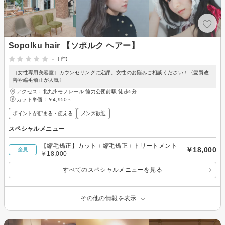
Sopolku hair 【ソポルク ヘアー】
-
(-件)
［女性専用美容室］カウンセリングに定評。女性のお悩みご相談ください！〈髪質改
善や縮毛矯正が人気〉
アクセス：北九州モノレール 徳力公団前駅 徒歩5分
カット単価：
￥4,950～
ポイントが貯まる・使える
メンズ歓迎
スペシャルメニュー
【縮毛矯正】カット＋縮毛矯正＋トリートメント
￥18,000
全員
￥18,000
すべてのスペシャルメニューを見る
その他の情報を表示