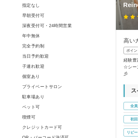
Rei
指定なし
早朝受付可
深夜受付可・24時間営業
年中無休
高い
完全予約制
ポイン
当日予約歓迎
経験豊
子連れ歓迎
☆シー
彡
個室あり
プライベートサロン
ス
駐車場あり
全員
ペット可
喫煙可
初回
クレジットカード可
リピー
QR・バーコード決済可