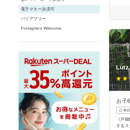
電子マネー決済可
バリアフリー
Foreigners Welcome
Lutz
お子
◎ 本
《戸畑
するス