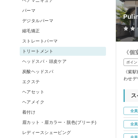
ヘアマニキュア
パーマ
Puli
デジタルパーマ
縮毛矯正
ストレートパーマ
トリートメント
《個
ヘッドスパ・頭皮ケア
ポイン
炭酸ヘッドスパ
《紫駅
わせデ
エクステ
ヘアセット
ス
ヘアメイク
全員
着付け
眉カット・眉カラー・脱色(ブリーチ)
全員
レディースシェービング
全員