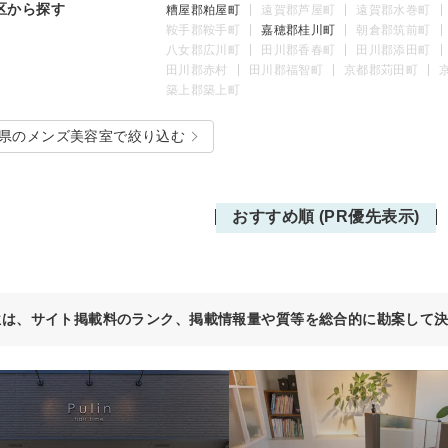
区から探す
糟屋郡粕屋町
遠賀郡芦屋町
遠賀郡水巻町
鞍手郡鞍手町
嘉穂郡桂川町
朝倉郡筑前町
八女郡広川町
田川郡香春町
田川郡添田町
田川郡赤村
田川郡福智町
京都郡苅田町
築上郡築上町
県のメンズ美容室で絞り込む
おすすめ順 (PR優先表示)
位は、サイト掲載料のランク、掲載情報量や質等を総合的に勘案して