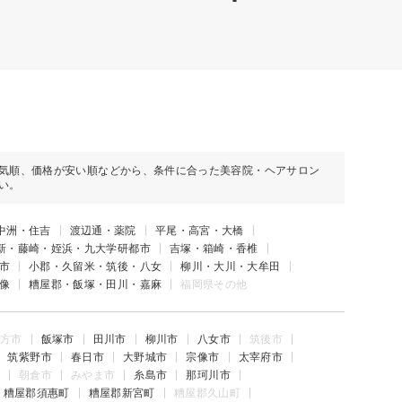
気順、価格が安い順などから、条件に合った美容院・ヘアサロン
い。
中洲・住吉
渡辺通・薬院
平尾・高宮・大橋
新・藤崎・姪浜・九大学研都市
吉塚・箱崎・香椎
市
小郡・久留米・筑後・八女
柳川・大川・大牟田
像
糟屋郡・飯塚・田川・嘉麻
福岡県その他
方市
飯塚市
田川市
柳川市
八女市
筑後市
筑紫野市
春日市
大野城市
宗像市
太宰府市
朝倉市
みやま市
糸島市
那珂川市
糟屋郡須惠町
糟屋郡新宮町
糟屋郡久山町