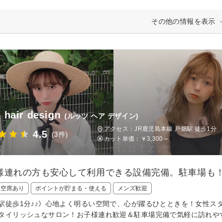
その他の情報を表示
. hair design
(ルッツ ヘア デザイン)
アクセス：JR鹿児島本線 戸畑駅 徒歩1分
4.5
(3件)
カット単価：
￥3,300～
様連れの方も安心して利用できる設備完備。駐車場も
日空席あり
ポイントが貯まる・使える
メンズ歓迎
駅徒歩1分♪♪》心地よく明るい空間で、心が躍るひとときを！女性ス
タイリッシュなサロン！お子様連れ歓迎＆駐車場完備で気軽に訪れや