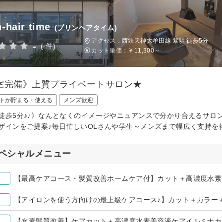
n-hair time
(プリンヘアタイム)
アクセス：西鉄天神大牟田線 紫駅 徒歩5分
-
(-件)
カット単価：
￥11,300～
室完備》上質プライベートサロン★
トが貯まる・使える
メンズ歓迎
徒歩5分♪♪》なんとなくのイメージやニュアンスで分かり合えるサロ
ザインをご提案♪毎日忙しいOLさんや学生～メンズまで幅広く支持を
ペシャルメニュー
【水素髪質改善】ケアカット＋高濃度水素美容液ケアイルミナカ