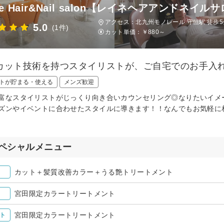
ne Hair&Nail salon【レイネヘアアンドネイル
アクセス：北九州モノレール 守恒駅 徒歩5
5.0
(1件)
カット単価：
￥880～
カット技術を持つスタイリストが、ご自宅でのお手入れ
トが貯まる・使える
メンズ歓迎
富なスタイリストがじっくり向き合いカウンセリング◎なりたいイメ
ズンやイベントに合わせたスタイルに導きます！！なんでもお気軽に
ペシャルメニュー
カット＋髪質改善カラー＋うる艶トリートメント
宮田限定カラートリートメント
宮田限定カラートリートメント
ト