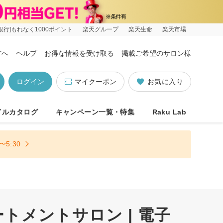
銀行]もれなく1000ポイント
楽天グループ
楽天生命
楽天市場
方へ
ヘルプ
お得な情報を受け取る
掲載ご希望のサロン様
ログイン
マイクーポン
お気に入り
イルカタログ
キャンペーン一覧・特集
Raku Lab
5:30
トメントサロン | 電子