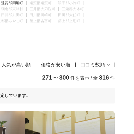
遠賀郡岡垣町
遠賀郡遠賀町
鞍手郡小竹町
朝倉郡東峰村
三井郡大刀洗町
三潴郡大木町
田川郡糸田町
田川郡川崎町
田川郡大任町
京都郡みやこ町
築上郡吉富町
築上郡上毛町
人気が高い順
価格が安い順
口コミ数順
271
300
316
〜
件を表示 / 全
件
決定しています。