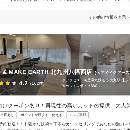
その他の情報を表示
R & MAKE EARTH 北九州八幡西店
(ヘアメイクアース
アクセス：筑豊電気鉄道 永犬丸駅 徒歩
4.2
(162件)
カット単価：
￥880～
向けクーポンあり！再現性の高いカットの提供、大人
日空席あり
ポイントが貯まる・使える
メンズ歓迎
予約歓迎！！】確かな技術＆丁寧なカウンセリングであなたの魅力を