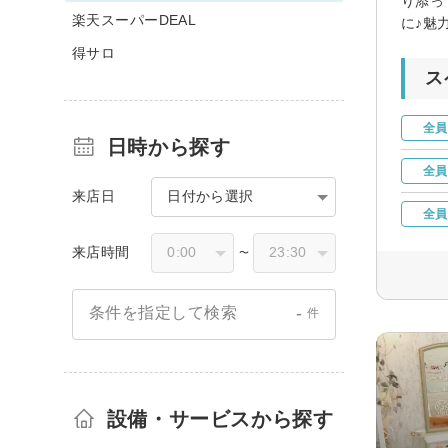
り添っ
楽天スーパーDEAL
に♪魅
得サロ
ス
全員
日時から探す
全員
来店日
日付から選択
全員
来店時間
〜
-
条件を指定して検索
件
設備・サービスから探す