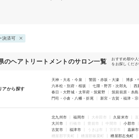
ー決済可
おすすめ順や人
県のヘアトリートメントのサロン一覧
をお探しくださ
天神・大名・今泉
警固・赤坂・大濠
博多・
六本松・別府・桜坂
七隈・野芥・次郎丸
西
リアから探す
春日・大野城・太宰府・筑紫野
筑前前原・糸島
門司・小倉・八幡・折尾
新宮・古賀・福津・宗
北九州市
福岡市
大牟田市
久留米市
直
大川市
行橋市
豊前市
中間市
小郡市
古賀市
福津市
うきは市
宮若市
嘉麻市
糟屋郡宇美町
糟屋郡篠栗町
糟屋郡志免町