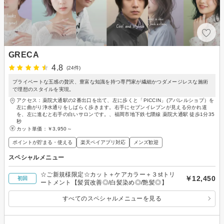
GRECA
4.8
(24件)
プライベートな五感の贅沢、豊富な知識を持つ専門家が繊細かつダメージレスな施術
で理想のスタイルを実現。
アクセス：薬院大通駅の2番出口を出て、左に歩くと「PICCIN」(アパレルショプ）を
左に曲がり浄水通りをしばらく歩きます。右手にセブンイレブンが見える分かれ道
を、左に進むと右手の白いサロンです。、福岡市地下鉄七隈線 薬院大通駅 徒歩1分35
秒
カット単価：
￥3,950～
ポイントが貯まる・使える
楽天ペイアプリ対応
メンズ歓迎
スペシャルメニュー
☆ご新規様限定☆カット＋ケアカラー＋３stトリ
￥12,450
初回
ートメント【髪質改善◎/白髪染め◎/艶髪◎】
すべてのスペシャルメニューを見る