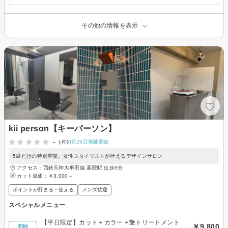
その他の情報を表示
kii person【キーパーソン】
-
(-件)
6月25日掲載開始
5席だけの特別空間。女性スタイリストが叶えるデザインサロン
アクセス：西鉄天神大牟田線 薬院駅 徒歩5分
カット単価：
￥3,000～
ポイントが貯まる・使える
メンズ歓迎
スペシャルメニュー
【平日限定】カット＋カラー＋艶トリートメント
￥9,800
初回