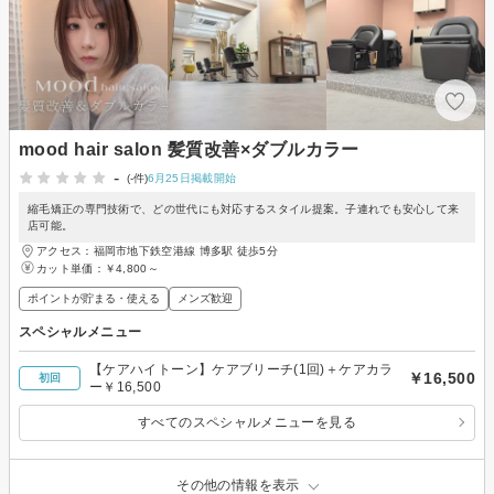
mood hair salon 髪質改善×ダブルカラー
-
(-件)
6月25日掲載開始
縮毛矯正の専門技術で、どの世代にも対応するスタイル提案。子連れでも安心して来
店可能。
アクセス：福岡市地下鉄空港線 博多駅 徒歩5分
カット単価：
￥4,800～
ポイントが貯まる・使える
メンズ歓迎
スペシャルメニュー
【ケアハイトーン】ケアブリーチ(1回)＋ケアカラ
￥16,500
初回
ー￥16,500
すべてのスペシャルメニューを見る
その他の情報を表示