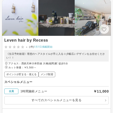
Leven hair by Recess
-
(-件)
7月7日掲載開始
《当日予約歓迎》理想のヘアスタイルが手に入る☆彡幅広いデザインをお任せくださ
い！！
アクセス：西鉄天神大牟田線 大橋(福岡)駅 徒歩5分
カット単価：
￥5,500～
ポイントが貯まる・使える
メンズ歓迎
スペシャルメニュー
￥11,000
1時間施術メニュー
全員
すべてのスペシャルメニューを見る