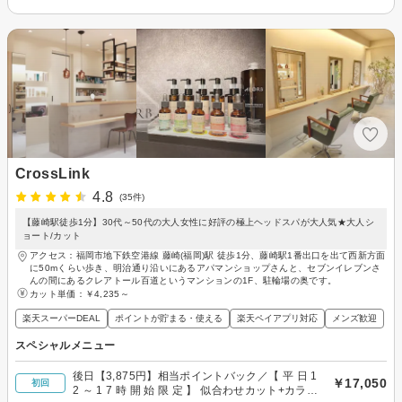
CrossLink
4.8
(35件)
【藤崎駅徒歩1分】30代～50代の大人女性に好評の極上ヘッドスパが大人気★大人シ
ョート/カット
アクセス：福岡市地下鉄空港線 藤崎(福岡)駅 徒歩1分、藤崎駅1番出口を出て西新方面
に50mくらい歩き、明治通り沿いにあるアパマンショップさんと、セブンイレブンさ
んの間にあるクレアトール百道というマンションの1F、駐輪場の奥です。
カット単価：
￥4,235～
楽天スーパーDEAL
ポイントが貯まる・使える
楽天ペイアプリ対応
メンズ歓迎
スペシャルメニュー
後日【3,875円】相当ポイントバック／【 平 日 1
￥17,050
初回
2 ～ 1 7 時 開 始 限 定 】 似合わせカット+カラー