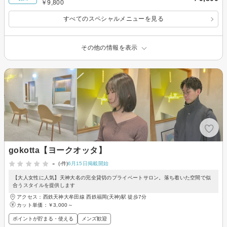
￥9,800
すべてのスペシャルメニューを見る
その他の情報を表示
gokotta【ヨークオッタ】
-
(-件)
6月15日掲載開始
【大人女性に人気】天神大名の完全貸切のプライベートサロン。落ち着いた空間で似
合うスタイルを提供します
アクセス：西鉄天神大牟田線 西鉄福岡(天神)駅 徒歩7分
カット単価：
￥3,000～
ポイントが貯まる・使える
メンズ歓迎