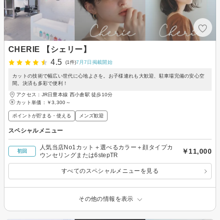
CHERIE 【シェリー】
4.5
(1件)
7月7日掲載開始
カットの技術で幅広い世代に心地よさを。お子様連れも大歓迎、駐車場完備の安心空
間。決済も多彩で便利！
アクセス：JR日豊本線 西小倉駅 徒歩10分
カット単価：
￥3,300～
ポイントが貯まる・使える
メンズ歓迎
スペシャルメニュー
人気当店No1カット＋選べるカラー＋顔タイプカ
￥11,000
初回
ウンセリングまたは6stepTR
すべてのスペシャルメニューを見る
その他の情報を表示