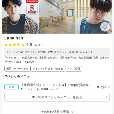
Lapa hair
4.8
(210件)
｜ツイスパ大好評☆｜メンズ特化！理想のヘアスタイルが思いのままに！
アクセス：JR鹿児島本線 博多駅 徒歩5分、福岡市地下鉄空港線 祇園(福岡)駅 徒歩6分
カット単価：
￥5,000～
楽天スーパーDEAL
ポイントが貯まる・使える
メンズ歓迎
スペシャルメニュー
【業界最先端トリートメント★】5step髪質改善ト
￥7,000
全員
リートメント/15000→7000
すべてのスペシャルメニューを見る
その他の情報を表示