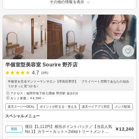
その他の情報を表示
半個室型美容室 Sourire 野芥店
4.7
(3件)
半個室＆完全マンツーマンサロン【早良区野芥】 プライベート空間であなたの似合
うがきっと見つかる♪
アクセス：福岡市地下鉄七隈線 野芥駅 徒歩2分
カット単価：
￥4,560～
楽天スーパーDEAL
ポイントが貯まる・使える
楽天ペイアプリ対応
メンズ歓迎
スペシャルメニュー
後日【1,112円】相当ポイントバック／【当店人気
￥12,240
初回
No.1】カラー＋カット＋2stepトリートメント＋
JETCUBE