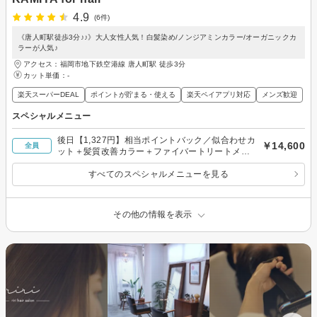
4.9
(6件)
《唐人町駅徒歩3分♪♪》大人女性人気！白髪染め/ノンジアミンカラー/オーガニックカ
ラーが人気♪
アクセス：福岡市地下鉄空港線 唐人町駅 徒歩3分
カット単価：
-
楽天スーパーDEAL
ポイントが貯まる・使える
楽天ペイアプリ対応
メンズ歓迎
スペシャルメニュー
後日【1,327円】相当ポイントバック／似合わせカ
￥14,600
全員
ット＋髪質改善カラー＋ファイバートリートメン
ト
すべてのスペシャルメニューを見る
その他の情報を表示