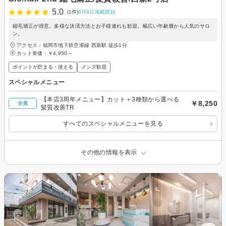
5.0
(1件)
6月8日掲載開始
縮毛矯正が得意。多様な決済方法とお子様連れも歓迎。幅広い年齢層から人気のサロ
ン。
アクセス：福岡市地下鉄空港線 西新駅 徒歩1分
カット単価：
￥4,950～
ポイントが貯まる・使える
メンズ歓迎
スペシャルメニュー
【本店3周年メニュー】カット＋3種類から選べる
￥8,250
全員
髪質改善TR
すべてのスペシャルメニューを見る
その他の情報を表示