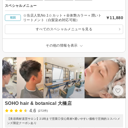
スペシャルメニュー
☆当店人気No.1☆カット＋全体艶カラー＋潤いト
￥11,880
初回
リートメント（白髪染め対応可能）
すべてのスペシャルメニューを見る
その他の情報を表示
SOHO hair & botanical 大橋店
4.6
(272件)
【美容商材直営サロン】21時まで営業◎安心商材×通いやすい価格で圧倒的コスパ♪メ
ンズ限定クーポンあり