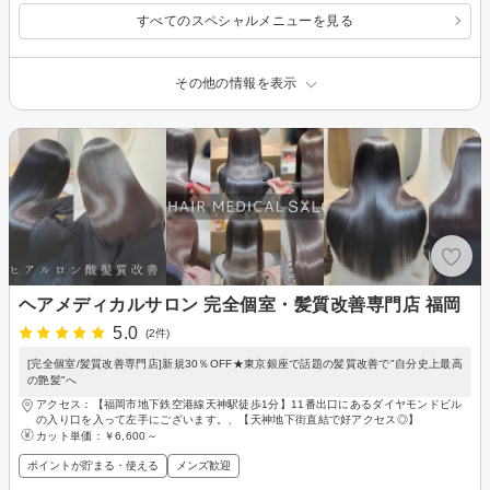
+トリートメント
すべてのスペシャルメニューを見る
その他の情報を表示
ヘアメディカルサロン 完全個室・髪質改善専門店 福岡
5.0
(2件)
[完全個室/髪質改善専門店]新規30％OFF★東京銀座で話題の髪質改善で"自分史上最高
の艶髪"へ
アクセス：【福岡市地下鉄空港線天神駅徒歩1分】11番出口にあるダイヤモンドビル
の入り口を入って左手にございます。、【天神地下街直結で好アクセス◎】
カット単価：
￥6,600～
ポイントが貯まる・使える
メンズ歓迎