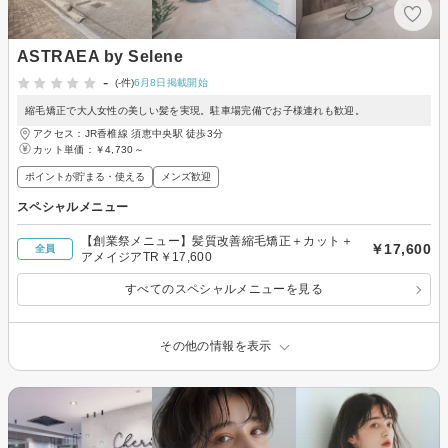
ASTRAEA by Selene
-
(-件)
6月8日掲載開始
縮毛矯正で大人女性の美しい髪を実現。駐車場完備でお子様連れも歓迎。
アクセス：JR香椎線 須恵中央駅 徒歩3分
カット単価：
￥4,730～
ポイントが貯まる・使える
メンズ歓迎
スペシャルメニュー
【創業祭メニュー】髪質改善縮毛矯正＋カット＋
￥17,600
全員
アメイジアTR￥17,600
すべてのスペシャルメニューを見る
その他の情報を表示