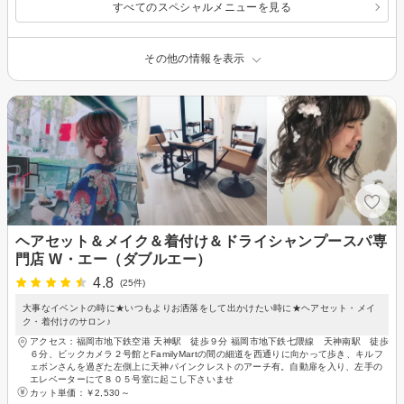
すべてのスペシャルメニューを見る
その他の情報を表示
ヘアセット＆メイク＆着付け＆ドライシャンプースパ専
門店 W・エー（ダブルエー）
4.8
(25件)
大事なイベントの時に★いつもよりお洒落をして出かけたい時に★ヘアセット・メイ
ク・着付けのサロン♪
アクセス：福岡市地下鉄空港 天神駅 徒歩９分 福岡市地下鉄七隈線 天神南駅 徒歩
６分、ビックカメラ２号館とFamilyMartの間の細道を西通りに向かって歩き、キルフ
ェボンさんを過ぎた左側上に天神パインクレストのアーチ有。自動扉を入り、左手の
エレベーターにて８０５号室に起こし下さいませ
カット単価：
￥2,530～