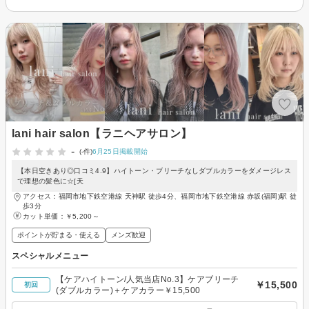
lani hair salon【ラニヘアサロン】
-
(-件)
6月25日掲載開始
【本日空きあり◎口コミ4.9】ハイトーン・ブリーチなしダブルカラーをダメージレス
で理想の髪色に☆[天
アクセス：福岡市地下鉄空港線 天神駅 徒歩4分、福岡市地下鉄空港線 赤坂(福岡)駅 徒
歩3分
カット単価：
￥5,200～
ポイントが貯まる・使える
メンズ歓迎
スペシャルメニュー
【ケアハイトーン/人気当店No.3】ケアブリーチ
￥15,500
初回
(ダブルカラー)＋ケアカラー￥15,500