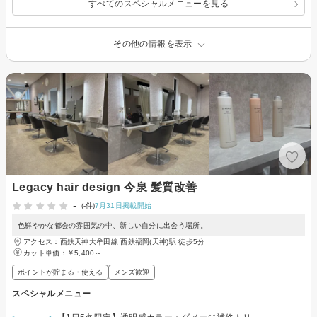
すべてのスペシャルメニューを見る
その他の情報を表示
Legacy hair design 今泉 髪質改善
-
(-件)
7月31日掲載開始
色鮮やかな都会の雰囲気の中、新しい自分に出会う場所。
アクセス：西鉄天神大牟田線 西鉄福岡(天神)駅 徒歩5分
カット単価：
￥5,400～
ポイントが貯まる・使える
メンズ歓迎
スペシャルメニュー