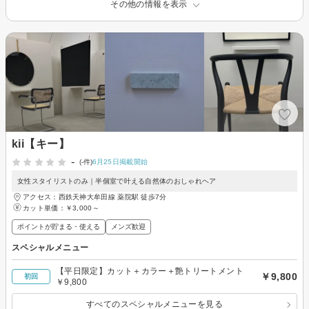
その他の情報を表示
kii【キー】
-
(-件)
6月25日掲載開始
女性スタイリストのみ｜半個室で叶える自然体のおしゃれヘア
アクセス：西鉄天神大牟田線 薬院駅 徒歩7分
カット単価：
￥3,000～
ポイントが貯まる・使える
メンズ歓迎
スペシャルメニュー
【平日限定】カット＋カラー＋艶トリートメント
￥9,800
初回
￥9,800
すべてのスペシャルメニューを見る