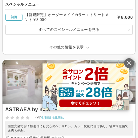
スペシャルメニュー
【新規限定】オーダーメイドカラー＋トリートメ
￥8,000
初回
ント￥8,000
すべてのスペシャルメニューを見る
その他の情報を表示
ASTRAEA by nike
-
(-件)
6月8日掲載開始
個室完備でお子様連れにも安心のヘアサロン。カラー技術に自信あり。駐車場完備で
来店も便利。
アクセス：JR香椎線 酒殿駅 徒歩14分