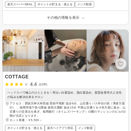
楽天スーパーDEAL
ポイントが貯まる・使える
メンズ歓迎
その他の情報を表示
COTTAGE
4.4
(12件)
ヘッドスパで極上のひとときを！明るい白髪染め、脱白髪染め、髪質改善等大人女性
の悩みを解決出来るサロン
アクセス：西鉄天神大牟田線 西鉄平尾駅 徒歩6分、山荘通りバス停目の前（博多方面
行） 、福岡市地下鉄七隈線 薬院大通駅 徒歩15分 平尾山荘通りを小笹方面に進み、山
荘通りの交差点を過ぎ、福岡銀行（タイムズパーキング）の隣のマンションのビルの2
階が当店となります。
カット単価：
￥5,500～
ポイントが貯まる・使える
楽天ペイアプリ対応
メンズ歓迎