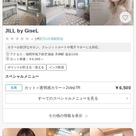
JILL by GiseL
-
(-件)
7月1日掲載開始
カラーが好評なサロン。クレジットカードや電子マネーにも対応。
アクセス：福岡市地下鉄空港線 天神駅 徒歩10分
カット単価：
￥4,000～
ポイントが貯まる・使える
メンズ歓迎
スペシャルメニュー
￥6,500
カット＋透明感カラー＋2stepTR
全員
すべてのスペシャルメニューを見る
その他の情報を表示