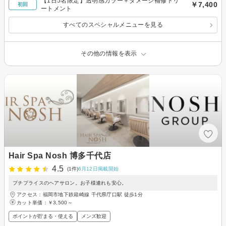
【1日5名限定】透明感カラー＋ダメージ補修トリ
￥7,400
初回
ートメント
すべてのスペシャルメニューを見る
その他の情報を表示
Hair Spa Nosh 博多千代店
4.5
(1件)
6月12日掲載開始
プチプライスのヘアサロン。お子様連れも安心。
アクセス：福岡市地下鉄箱崎線 千代県庁口駅 徒歩1分
カット単価：
￥3,500～
ポイントが貯まる・使える
メンズ歓迎