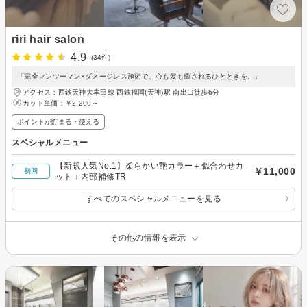
riri hair salon
4.9
(34件)
「完全マンツーマン×ダメージレス施術で、心も髪も癒されるひとときを。」
アクセス：西鉄天神大牟田線 西鉄福岡(天神)駅 南出口徒歩6分
カット単価：
￥2,200～
ポイントが貯まる・使える
スペシャルメニュー
【新規人気No.1】柔らかい艶カラー＋似合わせカ
￥11,000
初回
ット＋内部補修TR
すべてのスペシャルメニューを見る
その他の情報を表示