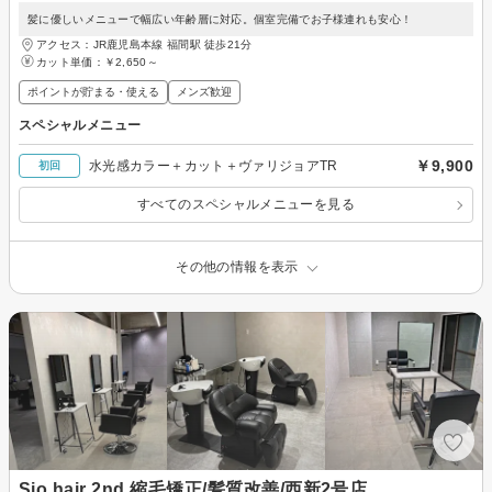
髪に優しいメニューで幅広い年齢層に対応。個室完備でお子様連れも安心！
アクセス：JR鹿児島本線 福間駅 徒歩21分
カット単価：
￥2,650～
ポイントが貯まる・使える
メンズ歓迎
スペシャルメニュー
￥9,900
水光感カラー＋カット＋ヴァリジョアTR
初回
すべてのスペシャルメニューを見る
その他の情報を表示
Sio.hair 2nd 縮毛矯正/髪質改善/西新2号店