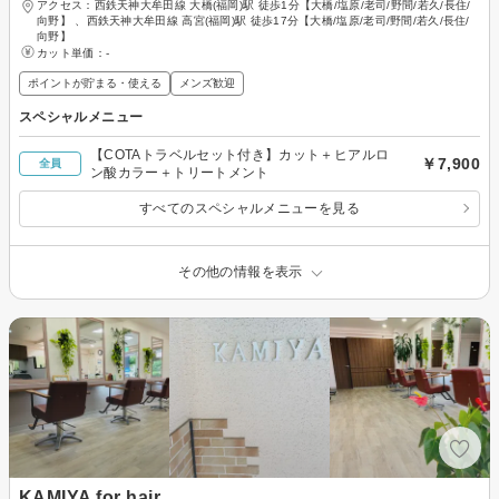
アクセス：西鉄天神大牟田線 大橋(福岡)駅 徒歩1分【大橋/塩原/老司/野間/若久/長住/
向野】 、西鉄天神大牟田線 高宮(福岡)駅 徒歩17分【大橋/塩原/老司/野間/若久/長住/
向野】
カット単価：
-
ポイントが貯まる・使える
メンズ歓迎
スペシャルメニュー
【COTAトラベルセット付き】カット＋ヒアルロ
￥7,900
全員
ン酸カラー＋トリートメント
すべてのスペシャルメニューを見る
その他の情報を表示
KAMIYA for hair