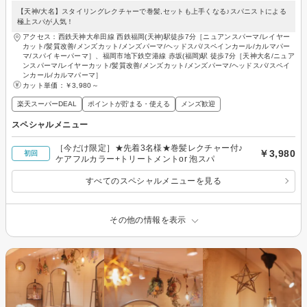
【天神/大名】スタイリングレクチャーで巻髪,セットも上手くなる♪スパニストによる
極上スパが人気！
アクセス：西鉄天神大牟田線 西鉄福岡(天神)駅徒歩7分［ニュアンスパーマ/レイヤー
カット/髪質改善/メンズカット/メンズパーマ/ヘッドスパ/スペインカール/カルマパー
マ/スパイキーパーマ］、福岡市地下鉄空港線 赤坂(福岡)駅 徒歩7分［天神大名/ニュア
ンスパーマ/レイヤーカット/髪質改善/メンズカット/メンズパーマ/ヘッドスパ/スペイ
ンカール/カルマパーマ］
カット単価：
￥3,980～
楽天スーパーDEAL
ポイントが貯まる・使える
メンズ歓迎
スペシャルメニュー
［今だけ限定］★先着3名様★巻髪レクチャー付♪
￥3,980
初回
ケアフルカラー+トリートメントor 泡スパ
すべてのスペシャルメニューを見る
その他の情報を表示