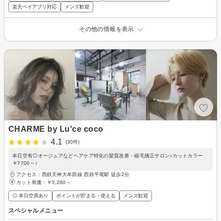
楽天ペイアプリ対応
メンズ歓迎
その他の情報を表示
CHARME by Lu'ce coco
4.1
(30件)
本日空有◎オージュアなどヘアケア特化の髪質改善・縮毛矯正サロン♪カットカラー
￥7700～♪
アクセス：西鉄天神大牟田線 西鉄平尾駅 徒歩2分
カット単価：
￥5,280～
◎ 本日空席あり
ポイントが貯まる・使える
メンズ歓迎
スペシャルメニュー