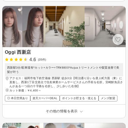
Oggi 西新店
4.6
(35件)
西新駅3分/駐車場有*カット+カラー+TR¥8800*Aujuaトリートメントや髪質改善で美
髪が叶う
アクセス：福岡市地下鉄空港線 西新駅 徒歩3分【明治通り沿いを唐人町方面（東）に
直進し、西新1丁目交差点で住友林業ホームサービスさんの手前を右折。宮崎鮮魚店さ
んがある一つ目の十字路を右折し、少し歩いた右側】
カット単価：
￥4,400～
◎ 本日空席あり
楽天スーパーDEAL
ポイントが貯まる・使える
メンズ歓迎
その他の情報を表示