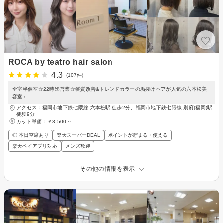
ROCA by teatro hair salon
4.3
(107件)
全室半個室☆22時迄営業☆髪質改善&トレンドカラーの垢抜けヘアが人気の六本松美
容室♪
アクセス：福岡市地下鉄七隈線 六本松駅 徒歩2分、福岡市地下鉄七隈線 別府(福岡)駅
徒歩9分
カット単価：
￥3,500～
◎ 本日空席あり
楽天スーパーDEAL
ポイントが貯まる・使える
楽天ペイアプリ対応
メンズ歓迎
その他の情報を表示