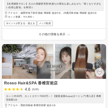
【全席個室サロン】大人の美髪研究所/色落ちの変化も楽しみながら「暗くなりすぎな
い自然な髪色」を再現☆
アクセス：福岡市地下鉄空港線 博多駅 徒歩5分、JR鹿児島本線 博多駅 徒歩5分
カット単価：
￥4,800～
ポイントが貯まる・使える
メンズ歓迎
その他の情報を表示
Rosso Hair&SPA 香椎宮前店
4.6
(52件)
カット3500円、カットカラー7000円～！【髪質改善Aujua(オージュア)導入店】香椎
宮前駅1分
アクセス：西鉄貝塚線 香椎宮前駅 徒歩1分