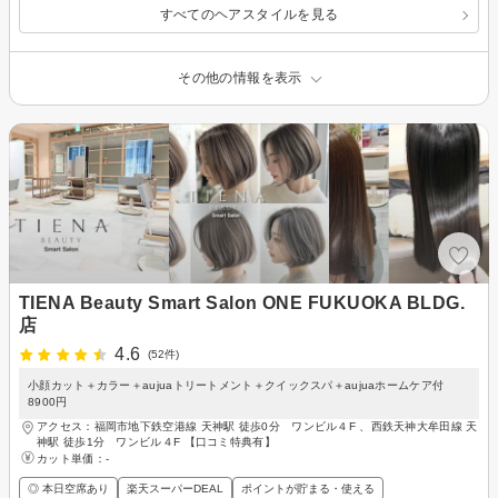
すべてのヘアスタイルを見る
その他の情報を表示
TIENA Beauty Smart Salon ONE FUKUOKA BLDG.
店
4.6
(52件)
小顔カット＋カラー＋aujuaトリートメント＋クイックスパ＋aujuaホームケア付
8900円
アクセス：福岡市地下鉄空港線 天神駅 徒歩0分 ワンビル４F 、西鉄天神大牟田線 天
神駅 徒歩1分 ワンビル４F 【口コミ特典有】
カット単価：
-
◎ 本日空席あり
楽天スーパーDEAL
ポイントが貯まる・使える