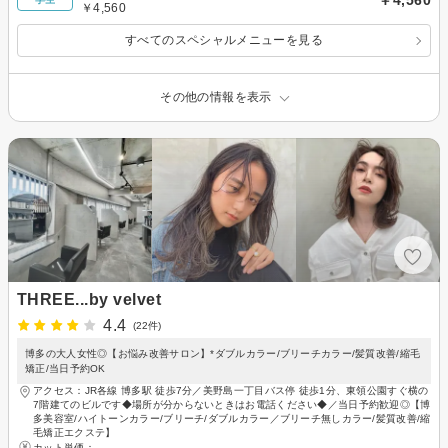
￥4,560
￥4,560
すべてのスペシャルメニューを見る
その他の情報を表示
THREE...by velvet
4.4
(22件)
博多の大人女性◎【お悩み改善サロン】*ダブルカラー/ブリーチカラー/髪質改善/縮毛
矯正/当日予約OK
アクセス：JR各線 博多駅 徒歩7分／美野島一丁目バス停 徒歩1分、東領公園すぐ横の
7階建てのビルです◆場所が分からないときはお電話ください◆／当日予約歓迎◎【博
多美容室/ハイトーンカラー/ブリーチ/ダブルカラー／ブリーチ無しカラー/髪質改善/縮
毛矯正エクステ】
カット単価：
-