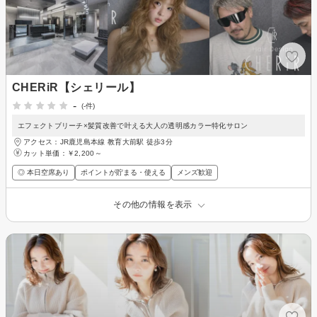
CHERiR【シェリール】
-
(-件)
エフェクトブリーチ×髪質改善で叶える大人の透明感カラー特化サロン
アクセス：JR鹿児島本線 教育大前駅 徒歩3分
カット単価：
￥2,200～
◎ 本日空席あり
ポイントが貯まる・使える
メンズ歓迎
その他の情報を表示