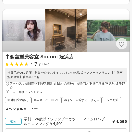
半個室型美容室 Sourire 姪浜店
4.7
(141件)
当日予約OK♪月曜も営業中☆彡スタイリストだけの贅沢マンツーマンサロン【半個室
型美容室】駐車場3台有
アクセス：福岡市地下鉄空港線 姪浜駅 徒歩5分、福岡市地下鉄空港線 室見駅 徒歩17
分
カット単価：
￥5,130～
◎ 本日空席あり
楽天スーパーDEAL
ポイントが貯まる・使える
メンズ歓迎
スペシャルメニュー
学割｜24歳以下シャンプーカット＋マイクロバブ
￥4,560
初回
ルクレンジング￥4,560