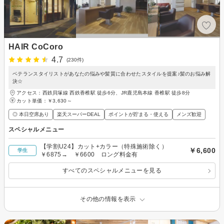
HAIR CoCoro
4.7
(230件)
ベテランスタイリストがあなたの悩みや髪質に合わせたスタイルを提案♪髪のお悩み解
決☆
アクセス：西鉄貝塚線 西鉄香椎駅 徒歩6分、JR鹿児島本線 香椎駅 徒歩8分
カット単価：
￥3,630～
◎ 本日空席あり
楽天スーパーDEAL
ポイントが貯まる・使える
メンズ歓迎
スペシャルメニュー
【学割U24】カット+カラー（特殊施術除く）
￥6,600
学生
￥6875→ ￥6600 ロング料金有
すべてのスペシャルメニューを見る
その他の情報を表示