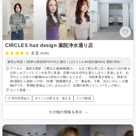
CIRCLES hair design 薬院浄水通り店
4.9
(53件)
癖毛が得意！[世界の美容師TOP25人選出！] [口コミ4.96高評価98%] 薬院/浄水/
アクセス：薬院大通駅「2番出口(動植物園口）」を出て駅を背に左へ進み2つ目の角を
左折しセブンイレブンを右手に直進。交番のある信号を渡りしばらく直進します。右
手のレンガ作りの建物Kein's浄水の２階になります。 、自転車置き場有り。博多/天
神/薬院から西鉄バス56・58番『動物園行き』で「教会前」下車。向かいのレンガ建
物2Fです。専用駐車場はございませんので、近隣の有料コインパーキング有り。
カット単価：
-
◎ 本日空席あり
ポイントが貯まる・使える
メンズ歓迎
その他の情報を表示