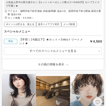
人気急上昇中の実力派サロン【カット＋オーガニック艶カラー6000円】ロープライス
で可愛く★
アクセス：福岡市地下鉄空港線 赤坂(福岡)駅 徒歩1分、福岡市地下鉄七隈線 薬院大通
駅 徒歩14分
カット単価：
￥3,000～
ポイントが貯まる・使える
楽天ペイアプリ対応
メンズ歓迎
スペシャルメニュー
【学割｜24歳以下】★カット＋3stepトリートメ
￥4,500
学生
ント★
すべてのスペシャルメニューを見る
その他の情報を表示