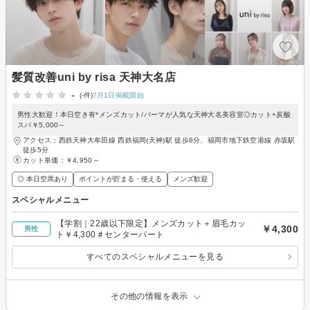
髪質改善uni by risa 天神大名店
-
(-件)
7月1日掲載開始
男性大歓迎！本日空き有*メンズカット/パーマが人気な天神大名美容室◎カット+炭酸
スパ￥5,000～
アクセス：西鉄天神大牟田線 西鉄福岡(天神)駅 徒歩8分、福岡市地下鉄空港線 赤坂駅
徒歩5分
カット単価：
￥4,950～
◎ 本日空席あり
ポイントが貯まる・使える
メンズ歓迎
スペシャルメニュー
【学割｜22歳以下限定】メンズカット＋眉毛カッ
￥4,300
男性
ト￥4,300＃センターパート
すべてのスペシャルメニューを見る
その他の情報を表示