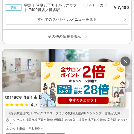
学割｜24歳以下★イルミナカラー （フル）＋カッ
￥7,400
学生
ト 7400博多／博多駅
すべてのスペシャルメニューを見る
その他の情報を表示
terrace hair & botanical
4.7
(276件)
《姪浜駅徒歩3分》マイクロスコープによる無料頭皮診断＆シャンプー診断が人気♪
アクセス：福岡市地下鉄空港線 姪浜駅 徒歩5分、福岡市地下鉄空港線 室見駅 徒歩17
分
カット単価：
￥3,800～