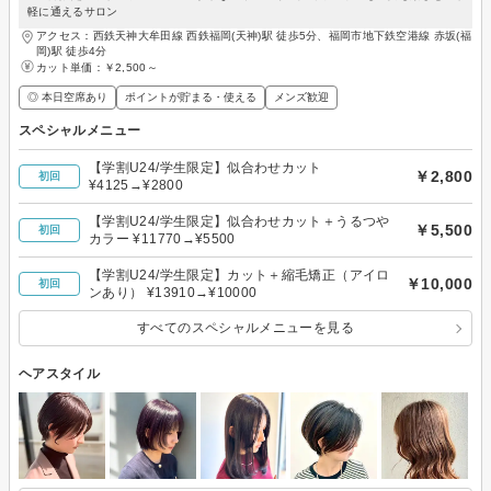
軽に通えるサロン
アクセス：西鉄天神大牟田線 西鉄福岡(天神)駅 徒歩5分、福岡市地下鉄空港線 赤坂(福
岡)駅 徒歩4分
カット単価：
￥2,500～
◎ 本日空席あり
ポイントが貯まる・使える
メンズ歓迎
スペシャルメニュー
【学割U24/学生限定】似合わせカット
￥2,800
初回
¥4125→¥2800
【学割U24/学生限定】似合わせカット＋うるつや
￥5,500
初回
カラー ¥11770→¥5500
【学割U24/学生限定】カット＋縮毛矯正（アイロ
￥10,000
初回
ンあり） ¥13910→¥10000
すべてのスペシャルメニューを見る
ヘアスタイル