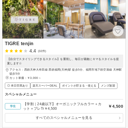
TIGRE tenjin
4.4
(32件)
【自分でスタイリングできるスタイル】を重視し、毎日が素敵にキマるスタイルを提
案します☆
アクセス：西鉄天神大牟田線 西鉄福岡(天神)駅 徒歩5分、福岡市地下鉄空港線 天神駅
徒歩5分
カット単価：
￥3,000～
◎ 本日空席あり
楽天スーパーDEAL
ポイントが貯まる・使える
メンズ歓迎
スペシャルメニュー
【学割｜24歳以下】オーガニックフルカラー＋カ
￥4,500
学生
ット＋プレTr￥4,500
すべてのスペシャルメニューを見る