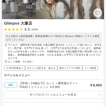
Glimpse 大濠店
4.5
(44件)
大人女性から高評価多数！髪質改善/艶カラー特化の人気salon♪骨格カットでー５歳見
え◎《メンズも》
アクセス：福岡市地下鉄空港線 大濠公園駅 徒歩3分 ミニストップ側に出たら、信号を
2つ（荒戸東・大手門1丁目)を渡って、大手門3丁目信号左手側にございます。福岡銀
行さんの信号を渡った向かいです、赤坂駅徒歩10分 大濠公園駅方面に明治通り沿いを
直進し、福岡家庭裁判所から右折、そのまま直進し大手門三丁目信号を渡ったすぐの
ビルです
カット単価：
￥2,000～
◎ 本日空席あり
ポイントが貯まる・使える
楽天ペイアプリ対応
メンズ歓迎
スペシャルメニュー
【学割｜24歳以下】カット＋透明感カラー＋
￥8,900
初回
TOKIOトリートメント ￥8,900
すべてのスペシャルメニューを見る