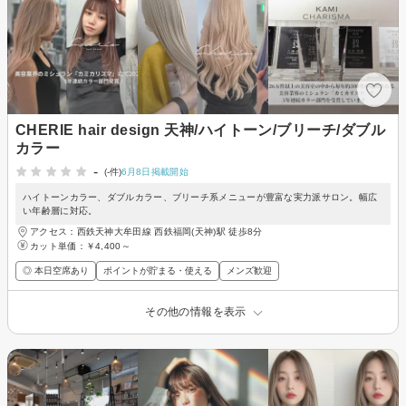
CHERIE hair design 天神/ハイトーン/ブリーチ/ダブル
カラー
-
(-件)
6月8日掲載開始
ハイトーンカラー、ダブルカラー、ブリーチ系メニューが豊富な実力派サロン。幅広
い年齢層に対応。
アクセス：西鉄天神大牟田線 西鉄福岡(天神)駅 徒歩8分
カット単価：
￥4,400～
◎ 本日空席あり
ポイントが貯まる・使える
メンズ歓迎
その他の情報を表示