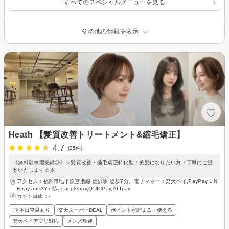
すべてのスペシャルメニューを見る
その他の情報を表示
Heath 【髪質改善トリートメント&縮毛矯正】
4.7
(25件)
《無料駐車場完備◎》☆髪質改善・縮毛矯正特化型！美髪になりたい方！丁寧にご提
案いたします☆彡
アクセス：福岡市地下鉄空港線 姪浜駅 徒歩7分、電子マネー：楽天ペイ,PayPay,LIN
Epay,auPAY,d払い,applepay,QUICPay,ALIpay
カット単価：
-
◎ 本日空席あり
楽天スーパーDEAL
ポイントが貯まる・使える
楽天ペイアプリ対応
メンズ歓迎