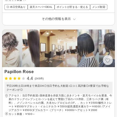
◎ 本日空席あり
楽天スーパーDEAL
ポイントが貯まる・使える
メンズ歓迎
その他の情報を表示
Papillon Rose
4.4
(243件)
平日20時土日19時まで来店OK◎当日予約も大歓迎♪口コミ高評価◎//豊富でお手軽な
クーポンが◎
アクセス：当日予約歓迎♪国体道路を赤坂方面に歩きドンキ・楽天モバイルを通過、今
泉のドラッグイレブンとロ-ソンを超えて警固1丁目のバス停前、三井リパ-ク隣（有
料）、メゾンスペシャルの隣、大名セレブロビルの３F。、カット￥3500/酸性ストレ
ート￥8500/マグネット・イルミナカラ-￥5500/超高濃度水素カラー￥6000 /アメイ
ジアカラー￥6500/ダブルカラー（ブリーチ）￥9000/ヘアセット￥2000
カット単価：
￥500～