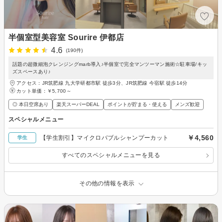
半個室型美容室 Sourire 伊都店
4.6
(190件)
話題の超微細泡クレンジングmarb導入♪半個室で完全マンツーマン施術☆駐車場/キッ
ズスペースあり♪
アクセス：JR筑肥線 九大学研都市駅 徒歩3分、JR筑肥線 今宿駅 徒歩14分
カット単価：
￥5,700～
◎ 本日空席あり
楽天スーパーDEAL
ポイントが貯まる・使える
メンズ歓迎
スペシャルメニュー
￥4,560
【学生割引】マイクロバブルシャンプーカット
学生
すべてのスペシャルメニューを見る
その他の情報を表示