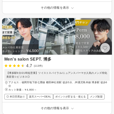
その他の情報を表示
Men's salon SEPT. 博多
4.7
(113件)
【博多駅6分/21時迄営業】ツイストスパイラル/ニュアンスパーマが人気のメンズ特化
美容室☆ビジネス◎
アクセス：福岡市地下鉄七隈線 櫛田神社前駅 徒歩5分、JR鹿児島本線 博多駅 徒歩6
分
カット単価：
￥4,800～
◎ 本日空席あり
楽天スーパーDEAL
ポイントが貯まる・使える
メンズ歓迎
その他の情報を表示