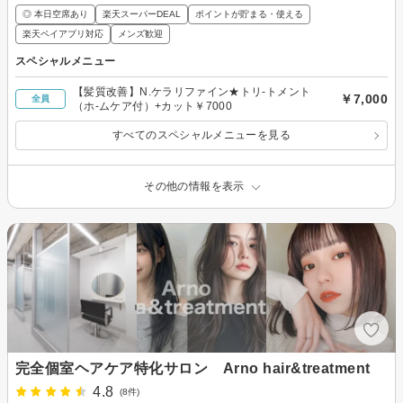
◎ 本日空席あり
楽天スーパーDEAL
ポイントが貯まる・使える
楽天ペイアプリ対応
メンズ歓迎
スペシャルメニュー
【髪質改善】N.ケラリファイン★トリ-トメント
￥7,000
全員
（ホ-ムケア付）+カット￥7000
すべてのスペシャルメニューを見る
その他の情報を表示
完全個室ヘアケア特化サロン Arno hair&treatment
4.8
(8件)