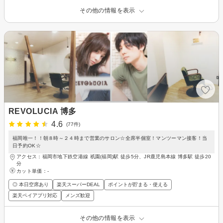
その他の情報を表示
REVOLUCIA 博多
4.6
(77件)
福岡唯一！！朝８時～２４時まで営業のサロン☆全席半個室！マンツーマン接客！当
日予約OK☆
アクセス：福岡市地下鉄空港線 祇園(福岡)駅 徒歩5分、JR鹿児島本線 博多駅 徒歩20
分
カット単価：
-
◎ 本日空席あり
楽天スーパーDEAL
ポイントが貯まる・使える
楽天ペイアプリ対応
メンズ歓迎
その他の情報を表示