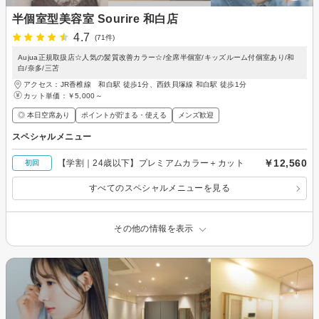
半個室型美容室 Sourire 和白店
4.7
(71件)
Aujua正規取扱店☆人気の髪質改善カラー☆/全席半個室/キッズルーム付個室あり/和
白/奈多/三苫
アクセス：JR香椎線 和白駅 徒歩1分、西鉄貝塚線 和白駅 徒歩1分
カット単価：
￥5,000～
◎ 本日空席あり
ポイントが貯まる・使える
メンズ歓迎
スペシャルメニュー
￥12,560
【学割｜24歳以下】プレミアムカラー＋カット
初回
すべてのスペシャルメニューを見る
その他の情報を表示