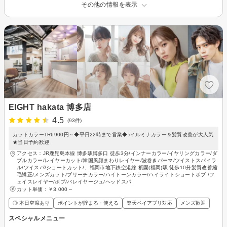
その他の情報を表示
EIGHT hakata 博多店
4.5
(93件)
カットカラーTR6900円～◆平日22時まで営業◆♪イルミナカラー＆髪質改善が大人気
★当日予約歓迎
アクセス：JR鹿児島本線 博多駅博多口 徒歩3分/インナーカラー/イヤリングカラー/ダ
ブルカラー/レイヤーカット/韓国風顔まわりレイヤー/波巻きパーマ/ツイストスパイラ
ル/ツイスパ/ショートカット/、福岡市地下鉄空港線 祇園(福岡)駅 徒歩10分髪質改善縮
毛矯正/メンズカット/ブリーチカラー/ハイトーンカラー/ハイライトショートボブ /フ
ェイスレイヤー/ボブ/バレイヤージュ/ヘッドスパ
カット単価：
￥3,000～
◎ 本日空席あり
ポイントが貯まる・使える
楽天ペイアプリ対応
メンズ歓迎
スペシャルメニュー