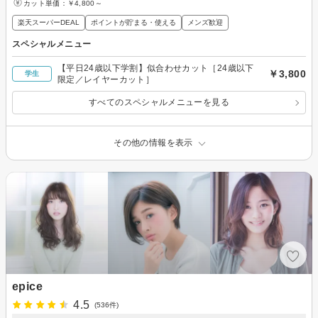
カット単価：
￥4,800～
楽天スーパーDEAL
ポイントが貯まる・使える
メンズ歓迎
スペシャルメニュー
【平日24歳以下学割】似合わせカット［24歳以下
￥3,800
学生
限定／レイヤーカット］
すべてのスペシャルメニューを見る
その他の情報を表示
epice
4.5
(536件)