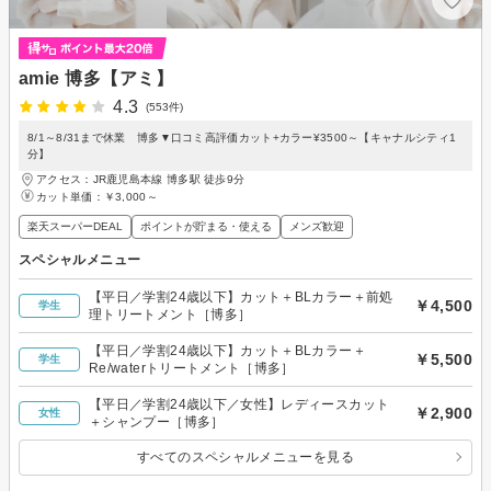
amie 博多【アミ】
4.3
(553件)
8/1～8/31まで休業 博多▼口コミ高評価カット+カラー¥3500～【キャナルシティ1
分】
アクセス：JR鹿児島本線 博多駅 徒歩9分
カット単価：
￥3,000～
楽天スーパーDEAL
ポイントが貯まる・使える
メンズ歓迎
スペシャルメニュー
【平日／学割24歳以下】カット＋BLカラー＋前処
￥4,500
学生
理トリートメント［博多］
【平日／学割24歳以下】カット＋BLカラー＋
￥5,500
学生
Re/waterトリートメント［博多］
【平日／学割24歳以下／女性】レディースカット
￥2,900
女性
＋シャンプー［博多］
すべてのスペシャルメニューを見る