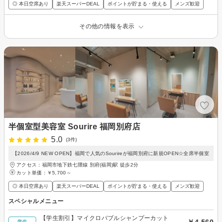
◎ 本日空席あり
楽天スーパーDEAL
ポイントが貯まる・使える
メンズ歓迎
その他の情報を表示
半個室型美容室 Sourire 福岡別府店
5.0
(3件)
【2026/4/9 NEW OPEN】福岡で人気のSourireが福岡別府に新規OPEN☆全席半個室
アクセス：福岡市地下鉄七隈線 別府(福岡)駅 徒歩2分
カット単価：
￥5,700～
◎ 本日空席あり
楽天スーパーDEAL
ポイントが貯まる・使える
メンズ歓迎
スペシャルメニュー
【学生割引】マイクロバブルシャンプーカット
学生