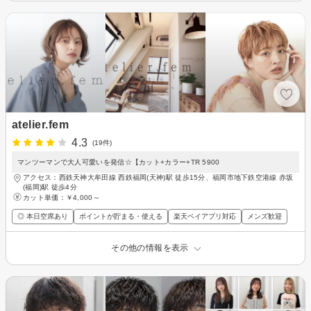
atelier.fem
4.3
(19件)
マンツーマンで大人可愛いを発信☆【カット+カラー+TR 5900
アクセス：西鉄天神大牟田線 西鉄福岡(天神)駅 徒歩15分、福岡市地下鉄空港線 赤坂
(福岡)駅 徒歩4分
カット単価：
￥4,000～
◎ 本日空席あり
ポイントが貯まる・使える
楽天ペイアプリ対応
メンズ歓迎
その他の情報を表示