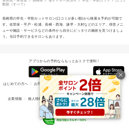
美容院・美容室
長崎県
電子マネー決済可
学生・学割カット
口コミ
数順（すべて）
長崎県の
学生・学割カット
サロン(口コミが多い順)から検索＆予約が可能で
す。佐世保・平戸・松浦、長崎・西海、諫早・大村などのエリア、得意メニ
ューや施設・サービスなどの条件から自分にピッタリの施術を見つけましょ
う。当日予約できるサロンもあります。
アプリからの予約ならもっとおトクで便利！
はじめての方へ
お問い合わせ
ヘルプ
リリース情報
利用規約
掲載ご希望のサロン様
企業情報
個人情報保護方針
楽天のサービス一覧
アプリ一覧
© Rakuten Group, Inc.