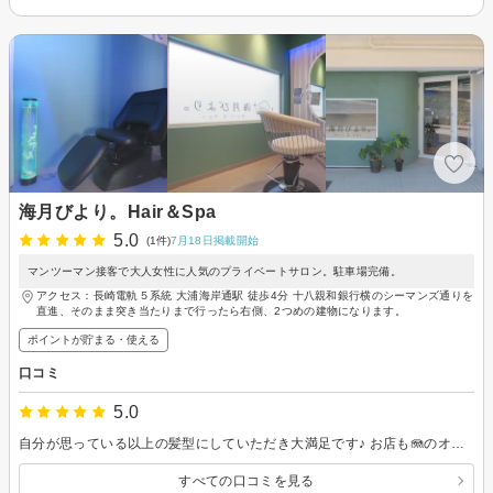
海月びより。Hair＆Spa
5.0
(1件)
7月18日掲載開始
マンツーマン接客で大人女性に人気のプライベートサロン。駐車場完備。
アクセス：長崎電軌５系統 大浦海岸通駅 徒歩4分 十八親和銀行横のシーマンズ通りを
直進、そのまま突き当たりまで行ったら右側、2つめの建物になります。
ポイントが貯まる・使える
口コミ
5.0
自分が思っている以上の髪型にしていただき大満足です♪ お店も🪼のオブジェなど海を連想させる飾りつけでとても癒されました。店長お一人でされているお店なので、騒がしくなく周りを気にしてしまう私にはとても安心できるお店でした☆ ヘッドマッサージも最高！めっちゃ気持ちよかった(笑) リピ確です☆
すべての口コミを見る