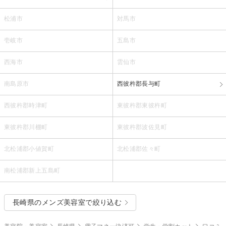
松浦市
対馬市
壱岐市
五島市
西海市
雲仙市
南島原市
西彼杵郡長与町
西彼杵郡時津町
東彼杵郡東彼杵町
東彼杵郡川棚町
東彼杵郡波佐見町
北松浦郡小値賀町
北松浦郡佐々町
南松浦郡新上五島町
長崎県のメンズ美容室で絞り込む