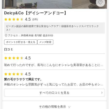
Deicy&Co【デイシーアンドコー】
4.5
(2件)
ビーガン認証の薬剤使用で安心安全なヘアケア！頭侵浴付きヘッドスパでリラック
ス！
アクセス：JR長崎本線 長与駅 徒歩30分
ポイントが貯まる・使える
メンズ歓迎
口コミ
4.5
初めて行ったのですが、長与にこんなにオシャレな美容室があることに驚きました。 人生初のパーマをお願いしたのですが、パーマがかかりにくく、2度やっていただきました。 クーポンでFAVONシャンプーしていただき、頭皮はスッキリ、髪はサラサラになりました。 親切丁寧にしていただき、ありがとうございました。
4.5
髪の毛サラサラで満足です。
外観のオシャレな雰囲気がずっと気になってたお店で、お店の中もオシャレで雰囲気も良く、担当の美容師さんも話しやすい方で、髪のことも真剣に考えて下さり、今後もお任せしたいなと感じました。トリートメントで髪もサラサラになり、すごく満足しています。ありがとうございました。
すべての口コミを見る
その他の情報を表示