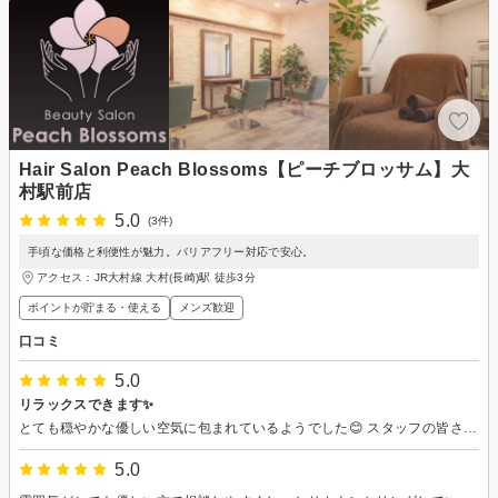
Hair Salon Peach Blossoms【ピーチブロッサム】大
村駅前店
5.0
(3件)
手頃な価格と利便性が魅力。バリアフリー対応で安心。
アクセス：JR大村線 大村(長崎)駅 徒歩3分
ポイントが貯まる・使える
メンズ歓迎
口コミ
5.0
リラックスできます✨
とても穏やかな優しい空気に包まれているようでした😊 スタッフの皆さん、ふんわりとした感じで居心地がとても良かったです✨ ヘアスタイルもよくお話を聴いてくださり１番いい感じを提案して頂けました😊 ありがとうございました🙏
5.0