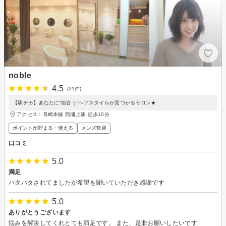
noble
4.5
(21件)
【駅チカ】あなたに“似合う”ヘアスタイルが見つかるサロン★
アクセス：長崎本線 西浦上駅 徒歩10分
ポイントが貯まる・使える
メンズ歓迎
口コミ
5.0
満足
バタバタされてましたが希望を聞いていただき感謝です
5.0
ありがとうございます
悩みを解決してくれとても満足です。 また、是非お願いしたいです