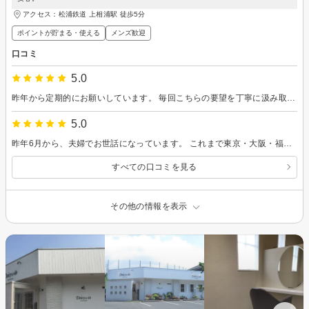
アクセス：松浦鉄道 上相浦駅 徒歩5分
ポイントが貯まる・使える
メンズ歓迎
口コミ
5.0
昨年から定期的にお願いしています。 毎回こちらの要望を丁寧に汲み取ってくださり、今回もとても満足のいく仕上がりにしていただきました。 妻にも「すごく似合ってる！」と喜んでもらえて嬉しかったです。 カットやスタイリングだけでなく、今後のヘアスタイルについても親身に相談に乗っていただけるので、安心してお任せできます。 これからはハイライトやローライトを取り入れた、立体感のあるヘアスタイルにも挑戦してみたいと考えていますので、今後ともよろしくお願いいたします(*^^*)
5.0
昨年6月から、夫婦でお世話になっています。 これまで東京・大阪・福岡と、約20年いろいろなサロンを利用してきましたが、こちらのサロンは一つひとつの工程がとても丁寧で、安心してお任せできるのが本当に魅力だと感じています。 カウンセリングもしっかりしていて、自分の希望や悩みに寄り添って提案していただけるので、仕上がりにも毎回とても満足しています。技術はもちろんですが、接客や雰囲気の良さも含めて通い続けたいと思えるサロンです。 ヘアスタイルだけでなくヒゲ脱毛も利用していますが、おかげさまでヒゲもかなり減ってきて、日々の手入れが楽になりました。 一点だけ、白髪混じりのヒゲが少しずつ出てきているので、今後そういった部分にも対応していただけるようになると、さらに嬉しいです。 これからも末永くよろしくお願いいたします。
すべての口コミを見る
その他の情報を表示