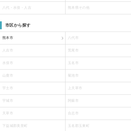
八代・水俣・人吉
熊本県その他
市区から探す
熊本市
八代市
人吉市
荒尾市
水俣市
玉名市
山鹿市
菊池市
宇土市
上天草市
宇城市
阿蘇市
天草市
合志市
下益城郡美里町
玉名郡玉東町