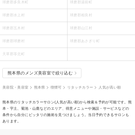
球磨郡多良木町
球磨郡湯前町
球磨郡水上村
球磨郡相良村
球磨郡五木村
球磨郡山江村
球磨郡球磨村
球磨郡あさぎり町
天草郡苓北町
熊本県のメンズ美容室で絞り込む
美容院・美容室
熊本県
喫煙可
リタッチカラー
人気が高い順
熊本県の
リタッチカラー
サロン(人気が高い順)から検索＆予約が可能です。熊
本・宇土、菊池・山鹿などのエリア、得意メニューや施設・サービスなどの
条件から自分にピッタリの施術を見つけましょう。当日予約できるサロンも
あります。