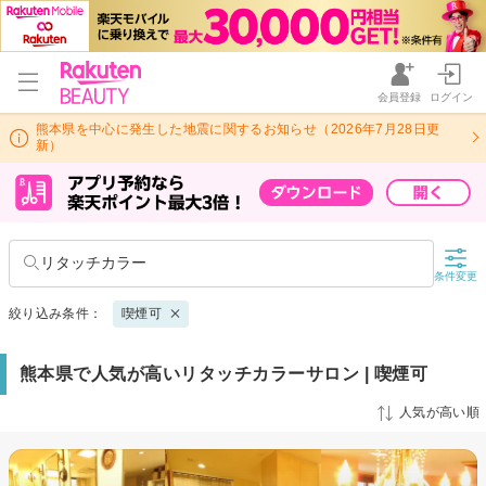
会員登録
ログイン
熊本県を中心に発生した地震に関するお知らせ（2026年7月28日更
新）
リタッチカラー
条件変更
絞り込み条件：
喫煙可
熊本県で人気が高いリタッチカラーサロン | 喫煙可
人気が高い順