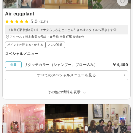
Air eggplant
5.0
(11件)
《辛島町駅徒歩6分♪♪》アナタらしさをとことん引き出すスタイルへ導きます◎
アクセス：熊本市電Ａ号線・Ｂ号線 辛島町駅 徒歩6分
ポイントが貯まる・使える
メンズ歓迎
スペシャルメニュー
￥4,400
リタッチカラー（シャンプー、ブロー込み）
全員
すべてのスペシャルメニューを見る
その他の情報を表示