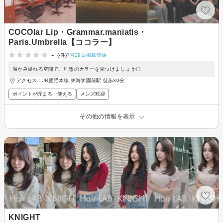
COCOlar Lip・Grammar.maniatis・
Paris.Umbrella【ココラー】
-
(-件)
7月29日掲載開始
温かみ溢れる空間で、理想のカラーを見つけましょう◎
アクセス：JR豊肥本線 東海学園前駅 徒歩30分
ポイントが貯まる・使える
メンズ歓迎
その他の情報を表示
KNIGHT