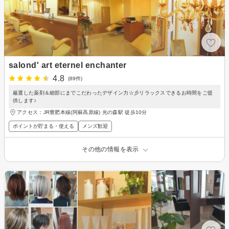
salond' art eternel enchanter
4.8
(89件)
厳選した薬剤＆細部にまでこだわったデザイン力☆彡リラックスできるお時間をご提
供します♪
アクセス：JR豊肥本線(阿蘇高原線) 光の森駅 徒歩10分
ポイントが貯まる・使える
メンズ歓迎
その他の情報を表示