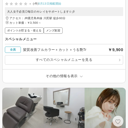
-
(-件)
5月13日掲載開始
大人女子必見◎毎日のキレイをサポートします☆彡
アクセス：JR鹿児島本線 川尻駅 徒歩60分
カット単価：
￥3,500～
ポイントが貯まる・使える
メンズ歓迎
スペシャルメニュー
￥9,900
髪質改善フルカラー＋カット＋うる艶Tr
全員
すべてのスペシャルメニューを見る
その他の情報を表示