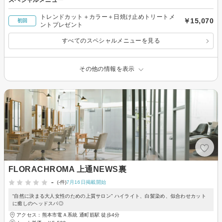
スペシャルメニュー
トレンドカット＋カラー＋日焼け止めトリートメ
￥15,070
初回
ントプレゼント
すべてのスペシャルメニューを見る
その他の情報を表示
FLORACHROMA 上通NEWS裏
-
(-件)
7月16日掲載開始
“自然に決まる大人女性のための上質サロン” ハイライト、白髪染め、似合わせカット
に癒しのヘッドスパ◎
アクセス：熊本市電Ａ系統 通町筋駅 徒歩4分