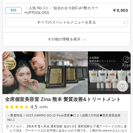
〈 人気 No.1‪☆ 〉似合わせ小顔Cut+艶カラー
￥9,900
初回
+UPTOGLOSS
すべてのスペシャルメニューを見る
その他の情報を表示
全席個室美容室 Zina 熊本 髪質改善&トリートメント
4.5
(24件)
＜艶髪特化＞2025 AWARD GOLD Prize受賞◆口コミ総数1万件超◆熊本髪質改善
NO,1
アクセス：【熊本市電Ａ系統 通町筋駅 徒歩1分】通町筋駅を下通アーケードの方に進
んで頂き、アーケード入口右手側にあるビルの５階です。１階がDr.stretchさんになり