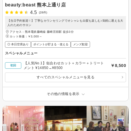
beauty:beast 熊本上通り店
4.5
(28件)
【当日予約歓迎！】丁寧なカウンセリングでオシャレも白髪も楽しむ♪気軽に通える大
人のためのサロン
アクセス：熊本電鉄藤崎線 藤崎宮前駅 徒歩3分
カット単価：
￥3,000～
◎ 本日空席あり
ポイントが貯まる・使える
メンズ歓迎
スペシャルメニュー
【人気No.1】似合わせカット＋カラー＋トリート
￥8,500
初回
メント ¥14850→¥8500
すべてのスペシャルメニューを見る
その他の情報を表示