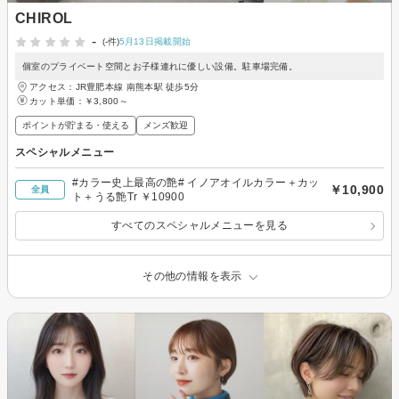
CHIROL
-
(-件)
5月13日掲載開始
個室のプライベート空間とお子様連れに優しい設備。駐車場完備。
アクセス：JR豊肥本線 南熊本駅 徒歩5分
カット単価：
￥3,800～
ポイントが貯まる・使える
メンズ歓迎
スペシャルメニュー
#カラー史上最高の艶# イノアオイルカラー＋カッ
￥10,900
全員
ト＋うる艶Tr ￥10900
すべてのスペシャルメニューを見る
その他の情報を表示