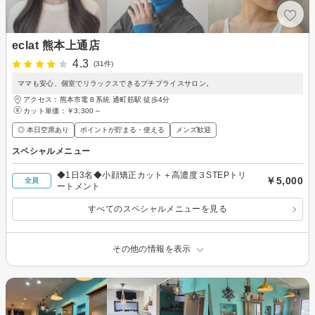
eclat 熊本上通店
4.3
(31件)
ママも安心、個室でリラックスできるプチプライスサロン。
アクセス：熊本市電Ｂ系統 通町筋駅 徒歩4分
カット単価：
￥3,300～
◎ 本日空席あり
ポイントが貯まる・使える
メンズ歓迎
スペシャルメニュー
◆1日3名◆小顔矯正カット＋高濃度３STEPトリ
￥5,000
全員
ートメント
すべてのスペシャルメニューを見る
その他の情報を表示