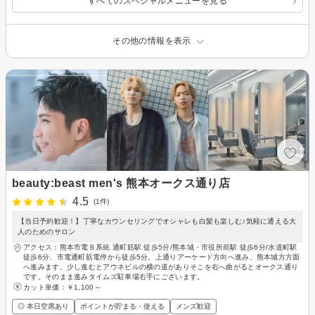
すべてのスペシャルメニューを見る
その他の情報を表示
beauty:beast men's 熊本オークス通り店
4.5
(1件)
【当日予約歓迎！】丁寧なカウンセリングでオシャレも白髪も楽しむ♪気軽に通える大
人のためのサロン
アクセス：熊本市電Ｂ系統 通町筋駅 徒歩5分/熊本城・市役所前駅 徒歩6分/水道町駅
徒歩6分、市電通町筋電停から徒歩5分。上通りアーケード方向へ進み、熊本城方方面
へ進みます。少し進むとアウネビルの横の道がありそこを右へ曲がるとオークス通り
です。そのまま進みタイムズ駐車場右手にございます。
カット単価：
￥1,100～
◎ 本日空席あり
ポイントが貯まる・使える
メンズ歓迎