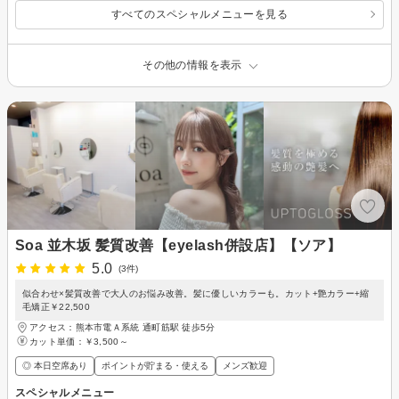
すべてのスペシャルメニューを見る
その他の情報を表示
Soa 並木坂 髪質改善【eyelash併設店】【ソア】
5.0
(3件)
似合わせ×髪質改善で大人のお悩み改善。髪に優しいカラーも。カット+艶カラー+縮
毛矯正￥22,500
アクセス：熊本市電Ａ系統 通町筋駅 徒歩5分
カット単価：
￥3,500～
◎ 本日空席あり
ポイントが貯まる・使える
メンズ歓迎
スペシャルメニュー