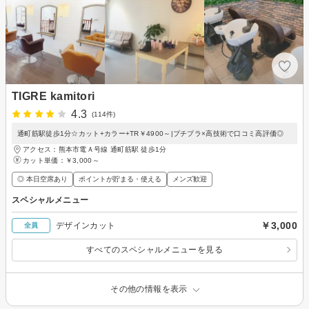
TIGRE kamitori
4.3
(114件)
通町筋駅徒歩1分☆カット+カラー+TR￥4900～|プチプラ×高技術で口コミ高評価◎
アクセス：熊本市電Ａ号線 通町筋駅 徒歩1分
カット単価：
￥3,000～
◎ 本日空席あり
ポイントが貯まる・使える
メンズ歓迎
スペシャルメニュー
￥3,000
デザインカット
全員
すべてのスペシャルメニューを見る
その他の情報を表示