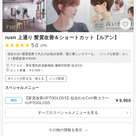
ruen 上通り 髪質改善＆ショートカット【ルアン】
5.0
(2件)
似合わせ×髪質改善で大人のお悩み改善。髪に優しいカラーも。〈メンズも歓迎〉カッ
ト+髪質改善￥5500
アクセス：熊本電気鉄道藤崎線 藤崎宮前駅 徒歩5分
カット単価：
￥3,500～
ポイントが貯まる・使える
メンズ歓迎
スペシャルメニュー
【髪質改善UPTOGLOSS】似合わせCut×艶カラー
￥9,900
初回
×UPTOGLOSS
すべてのスペシャルメニューを見る
その他の情報を表示