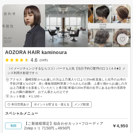
AOZORA HAIR kaminoura
4.6
(19件)
《イメージチェンジするならココ》パーマも人気【当日予約◎驚愕の口コミ4.6★】メ
ンズ利用大歓迎です☆
アクセス：藤崎宮駅からお越しの方は上乃裏入り口より20m程直進した右手のお寺の
手前2F建ビルの2F、赤い看板韓国料理屋ソウルさんのお隣、上通り側からお越しの方
は上乃裏通りを直進していただくと香川駐車場の20m手前の右手にあるお寺の見西寺
さんの隣の建物2F、おでん屋さんの上です
カット単価：
￥1,100～
◎ 本日空席あり
ポイントが貯まる・使える
メンズ歓迎
スペシャルメニュー
【ご新規様限定】似合わせカット+フローディア
￥4,950
初回
2stepトリ 7150円→4950円