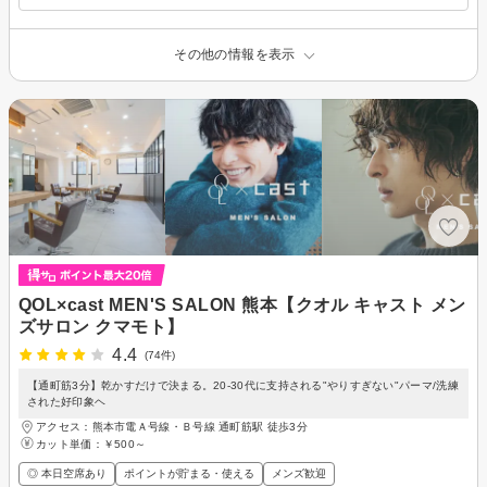
その他の情報を表示
QOL×cast MEN'S SALON 熊本【クオル キャスト メン
ズサロン クマモト】
4.4
(74件)
【通町筋3分】乾かすだけで決まる。20-30代に支持される"やりすぎない"パーマ/洗練
された好印象ヘ
アクセス：熊本市電Ａ号線・Ｂ号線 通町筋駅 徒歩3分
カット単価：
￥500～
◎ 本日空席あり
ポイントが貯まる・使える
メンズ歓迎