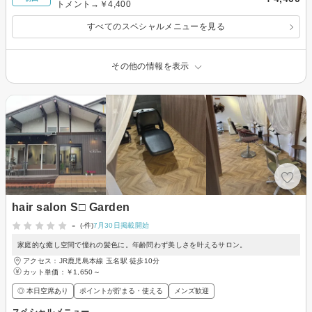
トメント→￥4,400
すべてのスペシャルメニューを見る
その他の情報を表示
hair salon S□ Garden
-
(-件)
7月30日掲載開始
家庭的な癒し空間で憧れの髪色に。年齢問わず美しさを叶えるサロン。
アクセス：JR鹿児島本線 玉名駅 徒歩10分
カット単価：
￥1,650～
◎ 本日空席あり
ポイントが貯まる・使える
メンズ歓迎