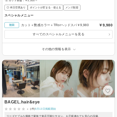
カット単価：
￥5,500～
◎ 本日空席あり
ポイントが貯まる・使える
メンズ歓迎
スペシャルメニュー
￥9,980
カット＋艶感カラー＋TRorヘッドスパ￥9,980
初回
すべてのスペシャルメニューを見る
その他の情報を表示
BAGEL.hair&eye
-
(-件)
5月13日掲載開始
リーズナブルな価格で家族で来店可能なサロン。お子様連れでも安心の設備。