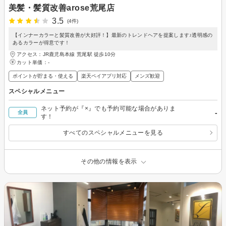
美髪・髪質改善arose荒尾店
3.5
(4件)
【インナーカラーと髪質改善が大好評！】最新のトレンドヘアを提案します♪透明感の
あるカラーが得意です！
アクセス：JR鹿児島本線 荒尾駅 徒歩10分
カット単価：
-
ポイントが貯まる・使える
楽天ペイアプリ対応
メンズ歓迎
スペシャルメニュー
ネット予約が『×』でも予約可能な場合がありま
-
全員
す！
すべてのスペシャルメニューを見る
その他の情報を表示