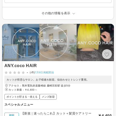
その他の情報を表示
ANY.coco HAIR
-
(-件)
7月9日掲載開始
カットが得意なサロン。お子様連れ歓迎。似合わせとトレンド重視。
アクセス：熊本電気鉄道藤崎線 藤崎宮前駅 徒歩5分
カット単価：
￥4,400～
ポイントが貯まる・使える
メンズ歓迎
スペシャルメニュー
【新規｜迷ったらこれ】カット＋髪質ケアトリー
￥4,400
初回