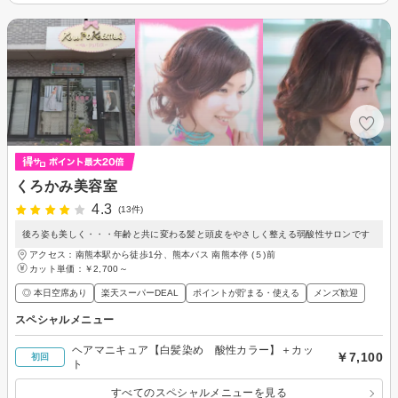
くろかみ美容室
4.3
(13件)
後ろ姿も美しく・・・年齢と共に変わる髪と頭皮をやさしく整える弱酸性サロンです
アクセス：南熊本駅から徒歩1分、熊本バス 南熊本停 (５)前
カット単価：
￥2,700～
◎ 本日空席あり
楽天スーパーDEAL
ポイントが貯まる・使える
メンズ歓迎
スペシャルメニュー
ヘアマニキュア【白髪染め 酸性カラー】＋カッ
￥7,100
初回
ト
すべてのスペシャルメニューを見る