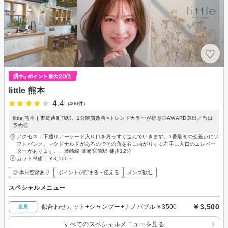
little 熊本
4.4
(400件)
little 熊本 | 市電通町筋駅。1分髪質改善×トレンドカラーが得意◎AWARD選出／当日
予約◎
アクセス：下通りアーケード入り口を真っすぐ進んでいきます。1番最初の交差点にソ
フトバンク、マクドナルドがあるのでその角を右に曲がりすぐ左手に入口のエレベー
ターがあります。、藤崎線 藤崎宮前駅 徒歩12分
カット単価：
￥3,500～
◎ 本日空席あり
ポイントが貯まる・使える
メンズ歓迎
スペシャルメニュー
￥3,500
似合わせカット+シャンプー+ナノバブル￥3500
全員
すべてのスペシャルメニューを見る