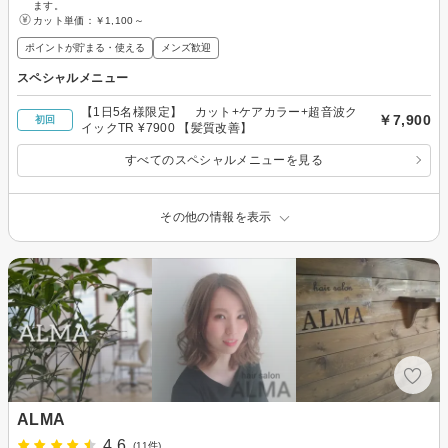
ます。
カット単価：
￥1,100～
ポイントが貯まる・使える
メンズ歓迎
スペシャルメニュー
【1日5名様限定】 カット+ケアカラー+超音波ク
￥7,900
初回
イックTR ¥7900 【髪質改善】
すべてのスペシャルメニューを見る
その他の情報を表示
ALMA
4.6
(11件)