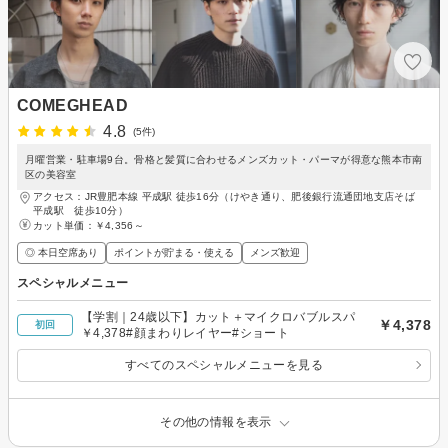
COMEGHEAD
4.8
(5件)
月曜営業・駐車場9台。骨格と髪質に合わせるメンズカット・パーマが得意な熊本市南
区の美容室
アクセス：JR豊肥本線 平成駅 徒歩16分（けやき通り、肥後銀行流通団地支店そば
平成駅 徒歩10分）
カット単価：
￥4,356～
◎ 本日空席あり
ポイントが貯まる・使える
メンズ歓迎
スペシャルメニュー
【学割｜24歳以下】カット＋マイクロバブルスパ
￥4,378
初回
￥4,378#顔まわりレイヤー#ショート
すべてのスペシャルメニューを見る
その他の情報を表示