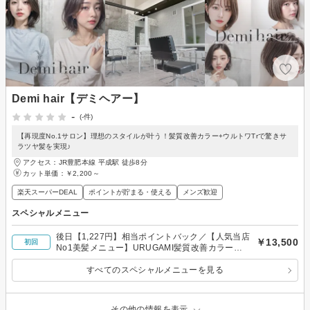
Demi hair【デミヘアー】
-
(-件)
【再現度No.1サロン】理想のスタイルが叶う！髪質改善カラー+ウルトワTrで驚きサ
ラツヤ髪を実現♪
アクセス：JR豊肥本線 平成駅 徒歩8分
カット単価：
￥2,200～
楽天スーパーDEAL
ポイントが貯まる・使える
メンズ歓迎
スペシャルメニュー
後日【1,227円】相当ポイントバック／【人気当店
￥13,500
初回
No1美髪メニュー】URUGAMI髪質改善カラー＋
カット ￥13500【カット込み】
すべてのスペシャルメニューを見る
その他の情報を表示