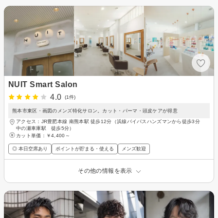
NUIT Smart Salon
4.0
(1件)
熊本市東区・画図のメンズ特化サロン。カット・パーマ・頭皮ケアが得意
アクセス：JR豊肥本線 南熊本駅 徒歩12分（浜線バイパスハンズマンから徒歩3分
中の瀬車庫駅 徒歩5分）
カット単価：
￥4,400～
◎ 本日空席あり
ポイントが貯まる・使える
メンズ歓迎
その他の情報を表示