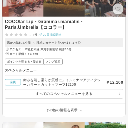
COCOlar Lip・Grammar.maniatis・
Paris.Umbrella【ココラー】
-
(-件)
7月29日掲載開始
温かみ溢れる空間で、理想のカラーを見つけましょう◎
アクセス：JR豊肥本線 東海学園前駅 徒歩30分
カット単価：
￥4,650～
ポイントが貯まる・使える
メンズ歓迎
スペシャルメニュー
赤みを消し柔らか質感に」イルミナorアディクシ
￥12,100
全員
ーカラー＋カット＋マーブ12100
すべてのスペシャルメニューを見る
その他の情報を表示