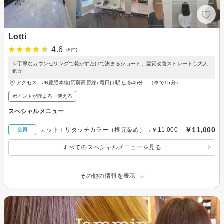
Lotti
4.6
(8件)
☆丁寧なカウンセリングで乾かすだけで決まるショート。髪質改善ストレートも大人
気☆
アクセス：JR豊肥本線(阿蘇高原線) 竜田口駅 徒歩45分 （車で15分）
ポイントが貯まる・使える
スペシャルメニュー
￥11,000
カット＋リタッチカラー（根元染め）→￥11,000
全員
すべてのスペシャルメニューを見る
その他の情報を表示