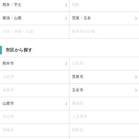
熊本・宇土
阿蘇
菊池・山鹿
荒尾・玉名
八代・水俣・人吉
熊本県その他
市区から探す
熊本市
八代市
人吉市
荒尾市
水俣市
玉名市
山鹿市
菊池市
宇土市
上天草市
宇城市
阿蘇市