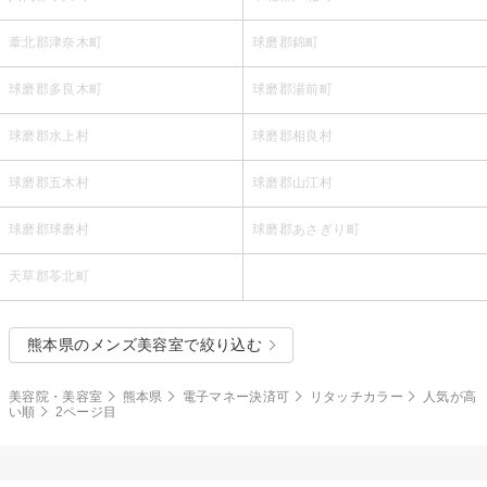
葦北郡津奈木町
球磨郡錦町
球磨郡多良木町
球磨郡湯前町
球磨郡水上村
球磨郡相良村
球磨郡五木村
球磨郡山江村
球磨郡球磨村
球磨郡あさぎり町
天草郡苓北町
熊本県のメンズ美容室で絞り込む
美容院・美容室
熊本県
電子マネー決済可
リタッチカラー
人気が高
い順
2ページ目