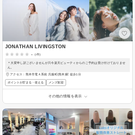
JONATHAN LIVINGSTON
-
(-件)
＊大変申し訳ございませんが只今楽天ビューティからのご予約は受け付けておりませ
ん。
アクセス：熊本市電Ａ系統 呉服町(熊本)駅 徒歩1分
ポイントが貯まる・使える
メンズ歓迎
その他の情報を表示