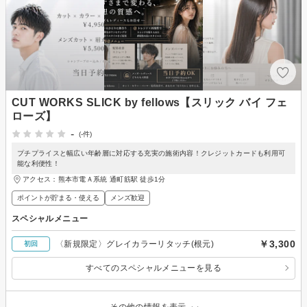
CUT WORKS SLICK by fellows【スリック バイ フェ
ローズ】
-
(-件)
プチプライスと幅広い年齢層に対応する充実の施術内容！クレジットカードも利用可
能な利便性！
アクセス：熊本市電Ａ系統 通町筋駅 徒歩1分
ポイントが貯まる・使える
メンズ歓迎
スペシャルメニュー
￥3,300
〈新規限定〉グレイカラーリタッチ(根元)
初回
すべてのスペシャルメニューを見る
その他の情報を表示