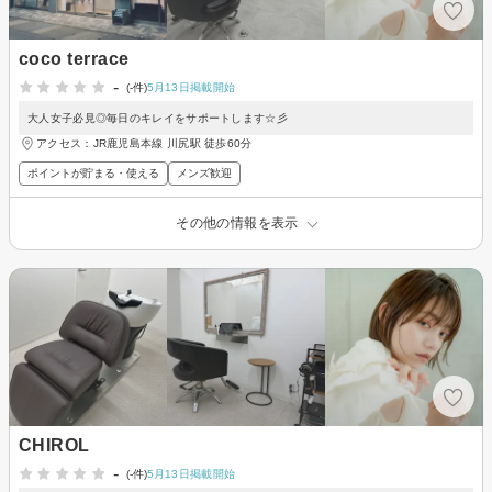
coco terrace
-
(-件)
5月13日掲載開始
大人女子必見◎毎日のキレイをサポートします☆彡
アクセス：JR鹿児島本線 川尻駅 徒歩60分
ポイントが貯まる・使える
メンズ歓迎
その他の情報を表示
CHIROL
-
(-件)
5月13日掲載開始