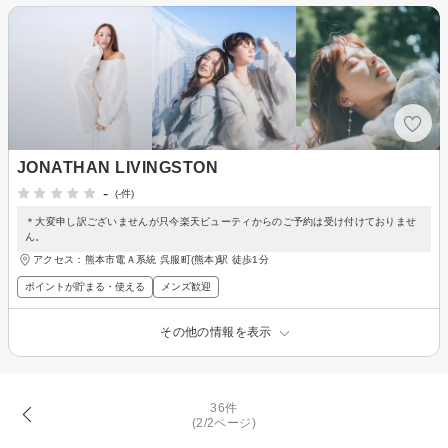
JONATHAN LIVINGSTON
-
(-件)
＊大変申し訳ございませんが只今楽天ビューティからのご予約は受け付けておりませ
ん。
アクセス：熊本市電Ａ系統 呉服町(熊本)駅 徒歩1分
ポイントが貯まる・使える
メンズ歓迎
その他の情報を表示
36件
(2/2ページ)