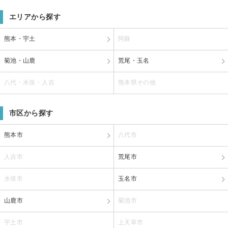
エリアから探す
熊本・宇土
阿蘇
菊池・山鹿
荒尾・玉名
八代・水俣・人吉
熊本県その他
市区から探す
熊本市
八代市
人吉市
荒尾市
水俣市
玉名市
山鹿市
菊池市
宇土市
上天草市