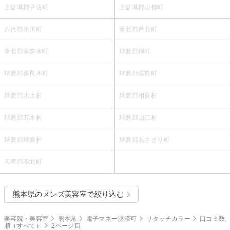
上益城郡甲佐町
上益城郡山都町
八代郡氷川町
葦北郡芦北町
葦北郡津奈木町
球磨郡錦町
球磨郡多良木町
球磨郡湯前町
球磨郡水上村
球磨郡相良村
球磨郡五木村
球磨郡山江村
球磨郡球磨村
球磨郡あさぎり町
天草郡苓北町
熊本県のメンズ美容室で絞り込む
美容院・美容室
熊本県
電子マネー決済可
リタッチカラー
口コミ数
順（すべて）
2ページ目