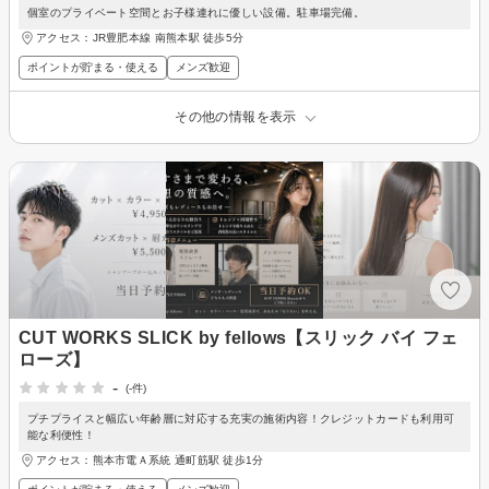
個室のプライベート空間とお子様連れに優しい設備。駐車場完備。
アクセス：JR豊肥本線 南熊本駅 徒歩5分
ポイントが貯まる・使える
メンズ歓迎
その他の情報を表示
CUT WORKS SLICK by fellows【スリック バイ フェ
ローズ】
-
(-件)
プチプライスと幅広い年齢層に対応する充実の施術内容！クレジットカードも利用可
能な利便性！
アクセス：熊本市電Ａ系統 通町筋駅 徒歩1分