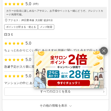
5.0
(3件)
カラーが自在に楽しめるヘアサロン。お子様やペットも一緒にどうぞ。クレジットカ
ード利用可能。
アクセス：JR日豊本線 大分駅 徒歩5分
ポイントが貯まる・使える
メンズ歓迎
口コミ
5.0
ちょっとわかりにくい所に ありますが 技術に関しては 今まで行った美容室で 一番です なかなか プライベートの事情で3ヶ月周期とか しかいけませんが 次回は 来月前髪カットとトリートメントで是非 行きます
5.0
急遽予定が入り眼に変更しましたが 対応して 頂き助かりました。 地毛が明るい方なので 今回も地毛より少しだけ暗くしますが 今回のカラー カットも気に入ってます。
5.0
マンションの中に あり入口に看板とか がなかったので わかりにくい所以外は 全て満足しています。 大分に居る間は 行きつけにします。
すべての口コミを見る
その他の情報を表示