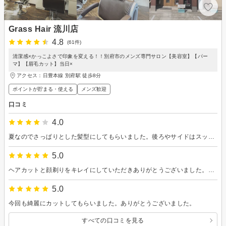
Grass Hair 流川店
4.8
(61件)
清潔感×かっこよさで印象を変える！！別府市のメンズ専門サロン【美容室】【パー
マ】【眉毛カット】当日×
アクセス：日豊本線 別府駅 徒歩8分
ポイントが貯まる・使える
メンズ歓迎
口コミ
4.0
夏なのでさっぱりとした髪型にしてもらいました。後ろやサイドはスッキリできましたが、前髪が思ったより短くて、もう少し残しておくと嬉しかったです。また利用します。
5.0
ヘアカットと顔剃りをキレイにしていただきありがとうございました。またよろしくお願いします。
5.0
今回も綺麗にカットしてもらいました。ありがとうございました。
すべての口コミを見る