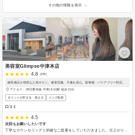
その他の情報を表示
美容室Glimpse中津本店
4.8
(3件)
縮毛矯正が得意な人気サロン。個室完備、子連れ安心。駐車場・バリアフリー対応。
アクセス：JR日豊本線 中津(大分)駅 徒歩15分
ポイントが貯まる・使える
メンズ歓迎
口コミ
4.5
次回もお願いしたいです
丁寧なカウンセリングと的確なご提案をしていただきました。仕上がりも良く、毎日のスタイリングもスムーズで助かっています。