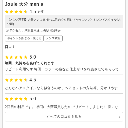
Joule 大分 men's
4.5
(4件)
【メンズ専門】大分メンズ支持No,1男の心を掴む《かっこいい》トレンドスタイル[大
分駅]
アクセス：JR日豊本線 大分駅 徒歩8分
ポイントが貯まる・使える
メンズ歓迎
口コミ
5.0
毎回、気持ちをあげてくれます
リピート利用です 毎回、カラーの色など仕上がりを相談させてもらってます。 今回は、当初、初めてデザインカラーをしようかと思ってました。 仕上がりのことなどをみて、親身に提案していただきました。 結果、今回も満足です。 また次回もよろしくお願いします。
4.5
どんなヘアスタイルなら似合うのか、ヘアセットの方法等、分かりやすく教えてくれてとても良かったです。
5.0
2回目の利用です。 初回に大変満足したのでリピートしました！ 春になるので、新しいカラーの提案もしていただきました。 また次回もよろしくお願いします！
すべての口コミを見る