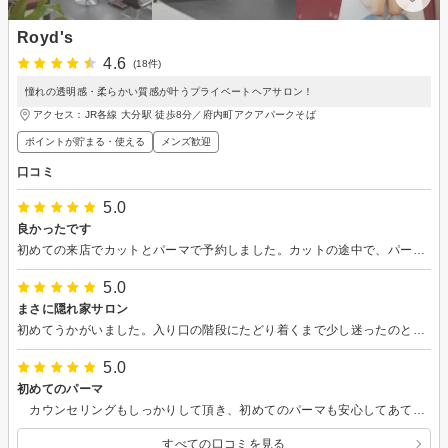
Royd's
4.6
(18件)
憧れの透明感・柔らかい質感が叶うプライベートヘアサロン！
アクセス：JR各線 大分駅 徒歩8分／府内町アクアパークそば
ポイントが貯まる・使える
メンズ歓迎
口コミ
5.0
良かったです
初めての来店でカットとパーマで予約しました。カットの途中で、パーマはいらないと思いますよと言われました。今までは定期的にパーマをしていて、するのが当たり前になっていたので目から鱗で…。どうしてそうなのかも説明してくださり、納得してカットのみにしました。施術から３週間経ちますが、髪の癖をとらえたカットで扱いやすい状態です。
5.0
まさに隠れ家サロン
初めてうかがいました。入り口の階段にたどり着くまで少し迷ったのと、階段が細ーいのにやや驚きました。お店の中は広々としてとても快適でした。 ご担当者はとてもお話上手で、それでいてこちらのプライベートに切り込みすぎる訳でもなく、髪型へのぼんやりとした要望を丹念に聞き取って下さいました。元々ショートですが、ちょっと伸びて重い感じになっていたのを思い切ってバッサリ切ってくださり、扱いやすいようパーマもしてくださり、おかげさまで快適な夏を過ごせそうです。毛束がばさばさ落ちるのを見て爽快な気分になりました(笑）ありがとうございます。汗だくでお店に来た私に扇風機を貸して下さったり、帰りは3階から1階まで階段を降りて見送ってくださって、重ねてお礼申し上げます。 この髪型にしてから「少しやせました？」と言われることが多くなりました。実際やせたのですが、前の髪型ではあまり言われなかったので、今の状態に髪型が合っているということだと思います。次はカラーをお願いしにいこうと思います。よろしくお願いします。
5.0
初めてのパーマ
カウンセリングもしっかりして頂き、初めてのパーマも安心してあてることができました。 満足です。
すべての口コミを見る