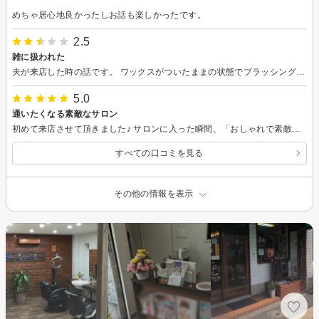
めちゃ居心地良かったしお話も楽しかったです。
2.5
雑に扱われた
夫が来店した時の話です。 ワックスがついたままの状態でブラッシングされとても髪が痛かった 何故気が付かないまま作業が進むのか不思議だった 名前を覚えてないが髪が長めの男性が担当してくれたそうです。 夫は多忙な中美容院へ行ってそんな扱いを受けたと聞いてとても驚きました。 カットをする＝プロの方だと認識しているのでサービス業としてほんとどうかと思います。 カット以外のサービス シャンプーや頭のマッサージには 満足していて通っていたのでとても残念です。
5.0
通いたくなる素敵なサロン
初めて来店させて頂きました♪ サロンに入った瞬間、「おしゃれで素敵な空間」と思いました！カットまでの待ち時間は短く、カットもスムーズに行っていただけました！ヘアケアのポイントも教えて頂けて嬉しかったです。 好印象で通いたくなる素敵なサロンです！ありがとうございました！
すべての口コミを見る
その他の情報を表示