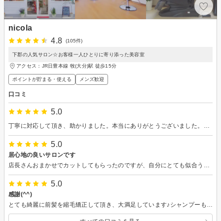
nicola
4.8
(105件)
下郡の人気サロン☆お客様一人ひとりに寄り添った美容室
アクセス：JR日豊本線 牧(大分)駅 徒歩15分
ポイントが貯まる・使える
メンズ歓迎
口コミ
5.0
丁寧に対応して頂き、助かりました。本当にありがとうございました。またよろしくお願いします。
5.0
居心地の良いサロンです
店長さんおまかせでカットしてもらったのですが、自分にとても似合うスタイルにして頂きました。 アシスタントの女の子のシャンプーとヘッドマッサージがとても気持ち良くて一瞬うたた寝してしまいました。初めての来店でしたけど（笑） 今度はカラーにも挑戦してみようかな。
5.0
感謝(^^)
とても綺麗に前髪を縮毛矯正して頂き、大満足しています♪シャンプーも気持ち良かったです。本当にありがとうございました！