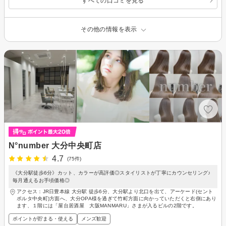
すべての口コミを見る
その他の情報を表示
N°number 大分中央町店
4.7
(75件)
《大分駅徒歩6分》カット、カラーが高評価◎スタイリストが丁寧にカウンセリング♪
毎月通えるお手頃価格◎
アクセス：JR日豊本線 大分駅 徒歩6分、大分駅より北口を出て、アーケード(セント
ポルタ中央町)方面へ、大分OPA様を過ぎて竹町方面に向かっていただくと右側にあり
ます、１階には「屋台居酒屋 大阪MANMARU」さまが入るビルの2階です。
ポイントが貯まる・使える
メンズ歓迎