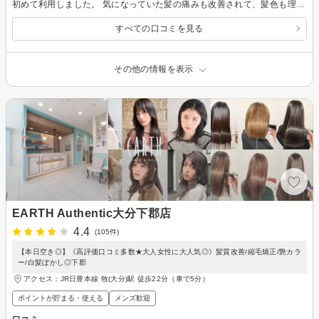
初めて利用しました。 気になっていた髪の痛みも改善されて、髪色も理想の色にしてもらい満足です。カットも丁寧に可愛くして頂きました。自社製品という、ヘアオイルの香りがとても良くて買っちゃいました！ありがとうございます。
すべての口コミを見る
その他の情報を表示
EARTH Authentic大分下郡店
4.4
(105件)
【本日空き◎】《高評価口コミ多数★大人女性に大人気◎》髪質改善/縮毛矯正/艶カラ
ー/白髪ぼかし◎下郡
アクセス：JR日豊本線 牧(大分)駅 徒歩22分（車で5分）
ポイントが貯まる・使える
メンズ歓迎