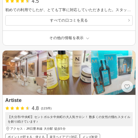
4.5
初めての利用でしたが、とても丁寧に対応していただきました。スタッフの方も話しやすく、髪も希望通り自然な仕上がりで嬉しいです🙂‍↕️ありがとうございました！
すべての口コミを見る
その他の情報を表示
Artiste
4.8
(123件)
【大分市/中央町】セントポルタ中央町の大人気サロン！ 数多くの女性の憧れスタイル
を創り続けています♪
アクセス：JR日豊本線 大分駅 徒歩5分
ポイントが貯まる・使える
楽天ペイアプリ対応
メンズ歓迎