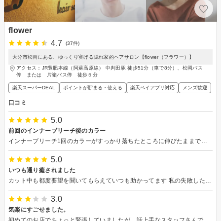
flower
4.7
(37件)
大分市松岡にある、ゆっくり寛げる隠れ家的ヘアサロン【flower（フラワー）】
アクセス：JR豊肥本線（阿蘇高原線） 中判田駅 徒歩51分（車で8分）、松岡バス
停 または 片嶺バス停 徒歩５分
楽天スーパーDEAL
ポイントが貯まる・使える
楽天ペイアプリ対応
メンズ歓迎
口コミ
5.0
前回のインナーブリーチ後のカラー
インナーブリーチ1回のカラーがすっかり落ちたところに伸びたままでカラーをお願いしました 伸びた部分と繋がるようにカラーしてくださっていてイルミナカラーが綺麗な色でトップの黒髪との相性も良く感動しました！ 日光に当たるとより綺麗なのでお出かけ楽しみです ありがとうございます！
5.0
いつも通り癒されました
カット中も都度要望を聞いてもらえていつも助かってます 私の失敗した前髪も良くしていただいて… 次回もよろしくお願いします！
3.0
気楽にすごせました。
初めてのお店でちょっと緊張していましたが、話上手なスタッフさんでよかったです。待ち時間もなく、予定時間通りにカットも終わり助かりました。またお願いします。