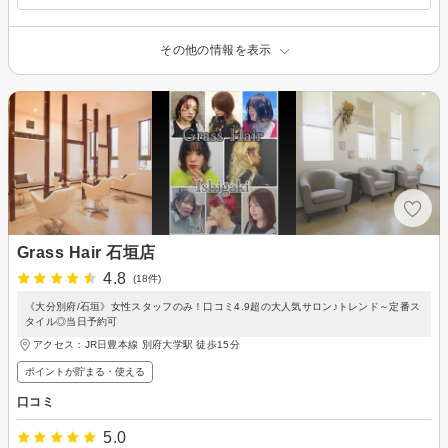
その他の情報を表示
Grass Hair 石垣店
4.8
(18件)
《大分別府/石垣》女性スタッフのみ！口コミ4.9超の大人気サロン♪トレンド～定番ス
タイル◎当日予約可
アクセス：JR日豊本線 別府大学駅 徒歩15分
ポイントが貯まる・使える
口コミ
5.0