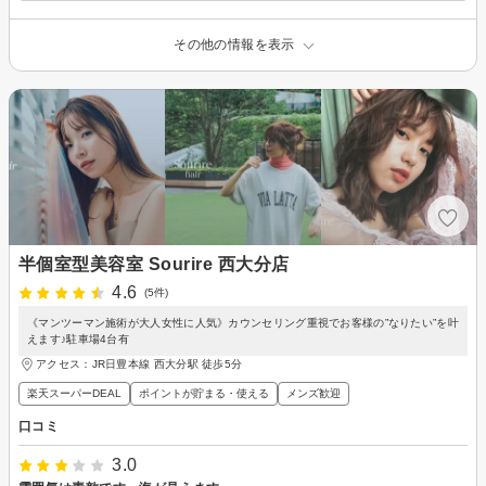
その他の情報を表示
半個室型美容室 Sourire 西大分店
4.6
(5件)
《マンツーマン施術が大人女性に人気》カウンセリング重視でお客様の”なりたい”を叶
えます♪駐車場4台有
アクセス：JR日豊本線 西大分駅 徒歩5分
楽天スーパーDEAL
ポイントが貯まる・使える
メンズ歓迎
口コミ
3.0