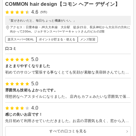
COMMON hair design【コモン ヘアー デザイン】
4.6
(5件)
「髪がきれいだと、毎日ちょっと機嫌がいい。」
アクセス：日豊本線・JR久大本線 大分駅 徒歩15分、長浜神社から大分川の方向に
向かって200m。ジョナサンスーパーマーキャットさんのビルの2階
楽天スーパーDEAL
ポイントが貯まる・使える
メンズ歓迎
口コミ
5.0
まとまりやすくなりました
初めてのサロンで緊張する事なくとても笑顔が素敵な美容師さんでした。説明もあってとてもわかりやすく悩みも答えてくださり大変ありがとうございました。今回、施術がたくさんあり長時間でしたが疲れていないですか？と配慮もしてくださり嬉しかったです！また行きたいと思いました！
5.0
雰囲気も技術もよかったです。
理想的なヘアスタイルになりました。 店内もカフェみたいな雰囲気で落ち着いてリラックスして過ごせました。 また、よろしくお願い致します。
4.0
感じの良いお店です！
先日初めて利用させていただきました。お店の雰囲気も良く、窓から入ってくる心地よい風を感じながらリラックスして施術を受けることができました。スタイリストさんのカウンセリングも丁寧で、私の髪の悩みや希望をしっかりと聞いてくださり、安心してお任せできました。カットもイメージ通りで、本当に満足しています。
すべての口コミを見る