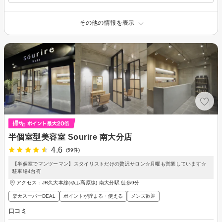
その他の情報を表示
半個室型美容室 Sourire 南大分店
4.6
(59件)
【半個室でマンツーマン】スタイリストだけの贅沢サロン☆月曜も営業しています☆
駐車場4台有
アクセス：JR久大本線(ゆふ高原線) 南大分駅 徒歩9分
楽天スーパーDEAL
ポイントが貯まる・使える
メンズ歓迎
口コミ