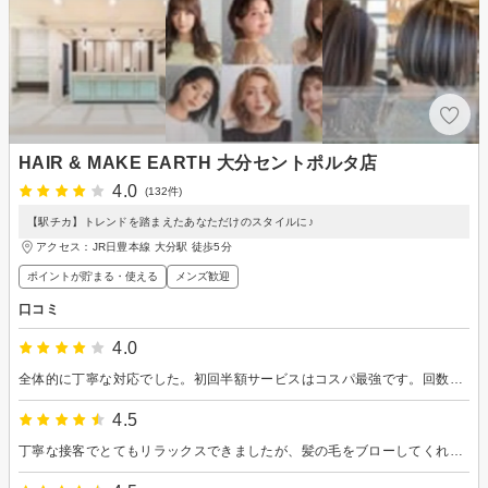
HAIR & MAKE EARTH 大分セントポルタ店
4.0
(132件)
【駅チカ】トレンドを踏まえたあなただけのスタイルに♪
アクセス：JR日豊本線 大分駅 徒歩5分
ポイントが貯まる・使える
メンズ歓迎
口コミ
4.0
全体的に丁寧な対応でした。初回半額サービスはコスパ最強です。回数券もあるらしくお勧めです。 入店して席に案内され着席後、移動させられました。理由も言わずに意味不明。
4.5
丁寧な接客でとてもリラックスできましたが、髪の毛をブローしてくれた別の方がカットが終わってないのにセットしようとしたのでちょっとビックリしました。