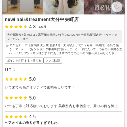
newi hair&treatment大分中央町店
4.8
(121件)
大分駅徒歩4分≪口コミ高評価☆個室の特別なSALON≫半個室/髪質改善/トリートメ
ント/ヘッドスパ
アクセス：JR日豊本線 大分駅 徒歩4分、大分駅より北口（府内・中央口）を出て頂
き、アーケード(セントポルタ中央町)方面へ、アーケードに入って一つ目の十字路を左
へ、イタリアントマト様がすぐにありますのでそのビルの３階へお上がりください。
ポイントが貯まる・使える
メンズ歓迎
口コミ
5.0
いつ来ても高クオリティで素晴らしいです！
5.0
いつも丁寧に対応頂いております 美容室内も半個室で、周りの目を気にせずにゆっくり過ごせました
4.5
ヘアオイルの香りが良すぎでした。