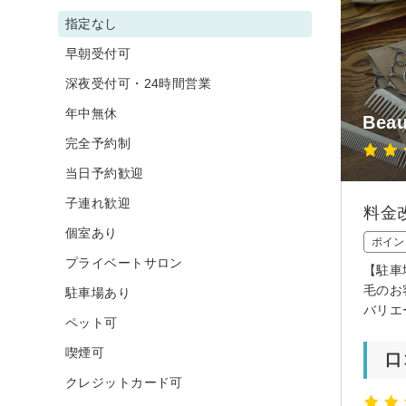
指定なし
早朝受付可
深夜受付可・24時間営業
年中無休
Beau
完全予約制
当日予約歓迎
子連れ歓迎
料金
個室あり
ポイン
プライベートサロン
【駐車
毛のお
駐車場あり
バリエ
ペット可
喫煙可
口
クレジットカード可