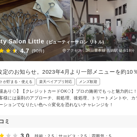
ty Salon Little
(ビューティーサロン リトル)
4.7
(90件)
アクセス：JR日豊本線 高鍋駅 徒歩18分
改定のお知らせ。2023年4月より一部メニューを約10
トが貯まる・使える
楽天ペイアプリ対応
メンズ歓迎
場あり◇】【クレジットカードOK◇】プロの施術でもっと魅力的に
客様には薬剤のアプローチ、前処理、後処理、トリートメントや、カ
ーションでなりたい色へ☆変化を恐れないチャレンジを！
コミ
3.0
技術：2.5
サービス：2.5
雰囲気：5