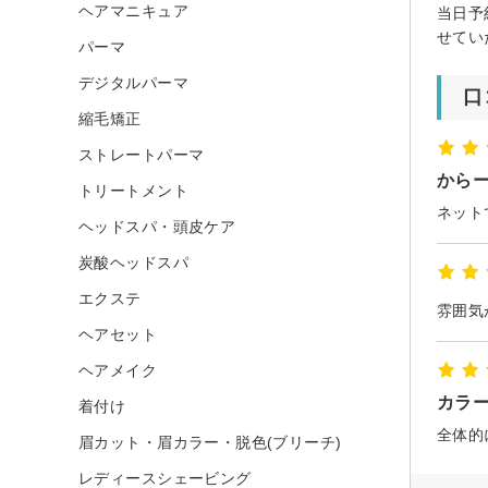
ヘアマニキュア
当日予
せてい
パーマ
デジタルパーマ
口
縮毛矯正
ストレートパーマ
から
トリートメント
ネット
ヘッドスパ・頭皮ケア
炭酸ヘッドスパ
エクステ
雰囲気
ヘアセット
ヘアメイク
カラ
着付け
全体的
眉カット・眉カラー・脱色(ブリーチ)
レディースシェービング