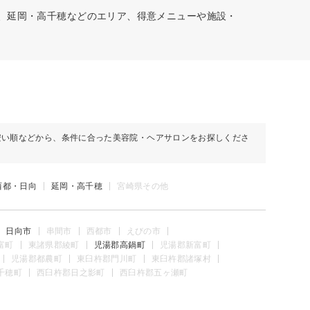
林、延岡・高千穂などのエリア、得意メニューや施設・
安い順などから、条件に合った美容院・ヘアサロンをお探しくださ
西都・日向
延岡・高千穂
宮崎県その他
日向市
串間市
西都市
えびの市
富町
東諸県郡綾町
児湯郡高鍋町
児湯郡新富町
児湯郡都農町
東臼杵郡門川町
東臼杵郡諸塚村
千穂町
西臼杵郡日之影町
西臼杵郡五ヶ瀬町