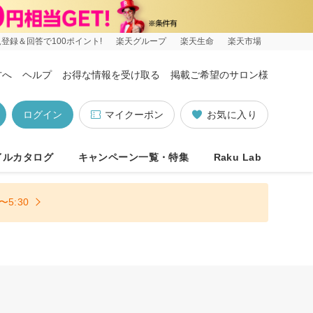
登録＆回答で100ポイント!
楽天グループ
楽天生命
楽天市場
方へ
ヘルプ
お得な情報を受け取る
掲載ご希望のサロン様
ログイン
マイクーポン
お気に入り
イルカタログ
キャンペーン一覧・特集
Raku Lab
5:30