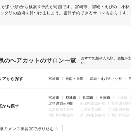
ミが多い順)から検索＆予約が可能です。宮崎市、都城・えびの・小
ピッタリの施術を見つけましょう。当日予約できるサロンもあります。
おすすめ順や人気順、価格が
県のヘアカットのサロン一覧
い。
リアから探す
宮崎市
日南・串間
都城・えびの・小林
宮崎市
都城市
延岡市
日南市
小林市
北諸県郡三股町
西諸県郡高原町
東諸県郡国
区から探す
児湯郡西米良村
児湯郡木城町
児湯郡川南町
東臼杵郡椎葉村
東臼杵郡美郷町
西臼杵郡高
県のメンズ美容室で絞り込む