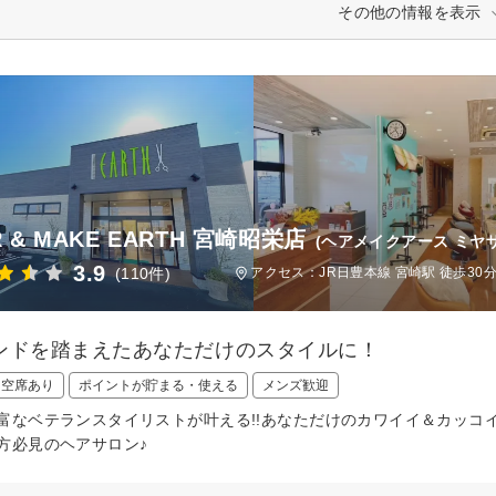
その他の情報を表示
R & MAKE EARTH 宮崎昭栄店
(ヘアメイクアース ミヤ
3.9
(110件)
アクセス：JR日豊本線 宮崎駅 徒歩30分
ンドを踏まえたあなただけのスタイルに！
日空席あり
ポイントが貯まる・使える
メンズ歓迎
富なベテランスタイリストが叶える!!あなただけのカワイイ＆カッコ
方必見のヘアサロン♪