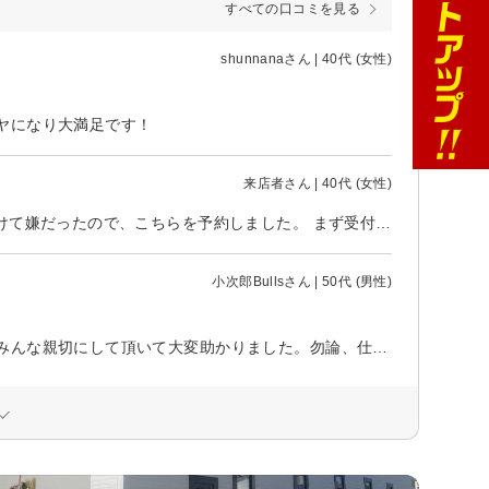
すべての口コミを見る
shunnanaさん | 40代 (女性)
ヤになり大満足です！
来店者さん | 40代 (女性)
2度と行きません。 普段通ってる美容室が予約取れなかった為、カラーが抜けて嫌だったので、こちらを予約しました。 まず受付の方から暗い、シャンプー途中で人が変わる、カラーのイメージが違う。技術接客でお金を頂く仕事ならお客様を不快にさせないでほしい
小次郎Bullsさん | 50代 (男性)
高齢な母をカラーとカットで来店。スタッフは、母からすれば、孫の年代でみんな親切にして頂いて大変助かりました。勿論、仕上がりは、満足！ d払い出来たら…