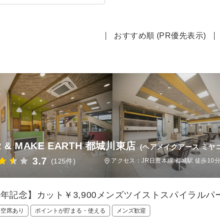
おすすめ順 (PR優先表示)
R & MAKE EARTH 都城川東店
(ヘアメイクアース ミヤ
3.7
(125件)
アクセス：JR日豊本線 都城駅 徒歩10分
周年記念】カット￥3,900メンズツイストスパイラルパー
日空席あり
ポイントが貯まる・使える
メンズ歓迎