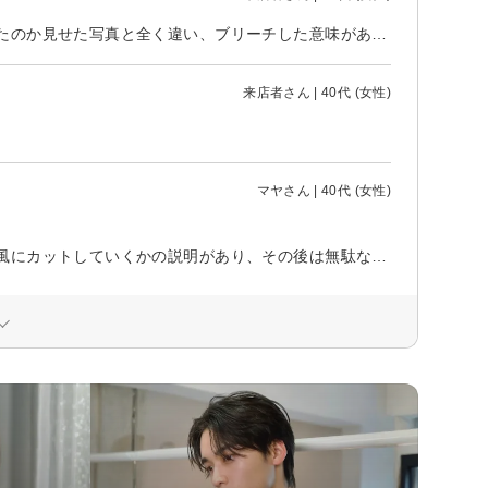
カットもカウンセリング丁寧にしていただいたが、イメージが伝わらなかったのか見せた写真と全く違い、ブリーチした意味があったのか分からないくらい全体的に暗く黒っぽくなりました。高いお金払って楽しみにしていたのに残念でした。
来店者さん | 40代 (女性)
マヤさん | 40代 (女性)
初めての利用だったので緊張しましたが、こちらの希望を聞いてからどんな風にカットしていくかの説明があり、その後は無駄なく短時間で綺麗にカットしていただきました。これまで割と待たされる美容室が多かったので感動しました。ありがとうございました。