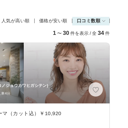
人気が高い順
価格が安い順
口コミ数順
1
30
34
〜
件を表示 / 全
件
コノジョウカワヒガシテン)
,車4分
マ（カット込）￥10,920