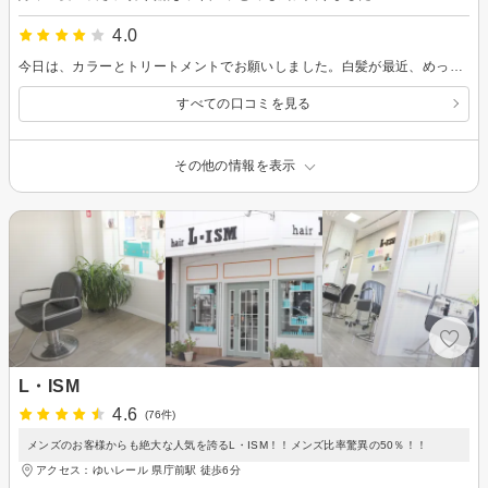
4.0
今日は、カラーとトリートメントでお願いしました。白髪が最近、めっちゃ目立ってきたのでところどころハイライト入れて貰う予定でしたが私の場合、むらができてしまってキレイな仕上がりにならないのでフルカラーでしてからハイライトやった方がいいと提案されましたが、今日は断念して一旦、フルカラーでお願いしました。お洒落染めなのであまり明るくはなりませんでした。サービスで肩とかマッサージしてくれて気持ちよかったです。次はハイライト楽しみにしてます
すべての口コミを見る
その他の情報を表示
L・ISM
4.6
(76件)
メンズのお客様からも絶大な人気を誇るL・ISM！！メンズ比率驚異の50％！！
アクセス：ゆいレール 県庁前駅 徒歩6分