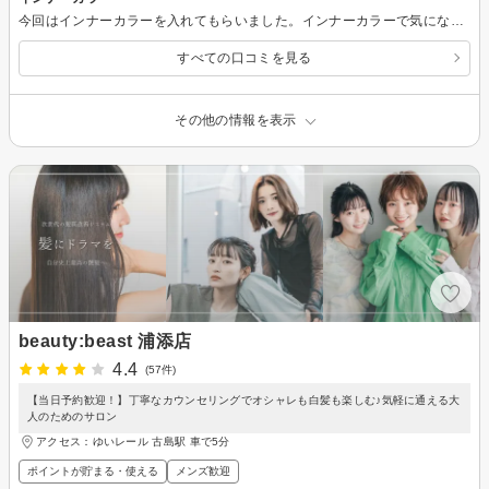
今回はインナーカラーを入れてもらいました。インナーカラーで気になっていたこと話したら、色々教えてくれて解決です(^^)その他、前髪のことやパサパサ感の相談も解決策を出してくれ本当に頼りになります！ 教えてもらったカラーの比較的長持ちする方法頑張って続けてみようと思います(^^)
すべての口コミを見る
その他の情報を表示
beauty:beast 浦添店
4.4
(57件)
【当日予約歓迎！】丁寧なカウンセリングでオシャレも白髪も楽しむ♪気軽に通える大
人のためのサロン
アクセス：ゆいレール 古島駅 車で5分
ポイントが貯まる・使える
メンズ歓迎