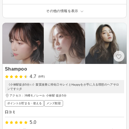
その他の情報を表示
Shampoo
4.7
(6件)
《小禄駅徒歩5分♪♪》髪質改善に特化◎キレイとHappyをが手に入る理想のヘアサロ
ンです☆彡
アクセス：沖縄モノレール 小禄駅 徒歩5分
ポイントが貯まる・使える
メンズ歓迎
口コミ
5.0