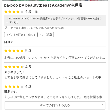
ba-boo by beauty:beast Academy沖縄店
4.3
(7件)
【3/27NEW OPEN】AWARD受賞店からお手頃プライスサロン新登場♪OPEN記念ク
ーポンあり
アクセス：沖縄モノレール おもろまち駅 徒歩4分
ポイントが貯まる・使える
メンズ歓迎
口コミ
5.0
本当にこの値段でいいんですか？ と思うくらい丁寧にやってくださいます。 お店に注意書きみたいなのがあって「若手」さんが担当ということなのですが、今回カットのみでしたが全然普通の美容室です。 コスパ良しだと思いました。
4.5
スッキリした！
とても丁寧で親切にして頂きました。カットもここ最近のショートの中では1番短めにして頂きスッキリしました。カラーもダークトーンにはならず、黄ばみが出ないように紫めで入れて頂いたので、もうちょい落ちてきた時が楽しみです。ドリンクもおかわり聞いて下さったので、ちょうど喉渇いていたのでありがたかったです。
4.0
満足です。
久しぶりに髪をバッサリ切り、とてもスッキリしました。 色も髪型も素敵にして頂き良かったです。また、ヘアセットのアドバイスもありがとうございます。
すべての口コミを見る