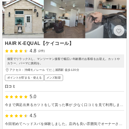
HAIR K-EQUAL【ケイコール】
4.8
(2件)
個室でリラックスし、マンツーマン接客で幅広い年齢層のお客様をお迎え。カットや
カラー、パーマに挑戦を。
アクセス：沖縄モノレール てだこ浦西駅 徒歩120分
ポイントが貯まる・使える
メンズ歓迎
口コミ
5.0
今まで満足出来るカツトをして貰った事が 少なく口コミを見て利用しました。 髪の癖がでないようにカットをし、アフターケアの仕方も教えて貰いました。 自宅から距離はありますが、又利用したいと思います。
4.5
今回初めてヘッドスパを体験しました。店内も良い雰囲気でオーナーさんも優しく、髪質の事とかも沢山アドバイスもらえてとても良かったです⭐︎また通いたいです♪