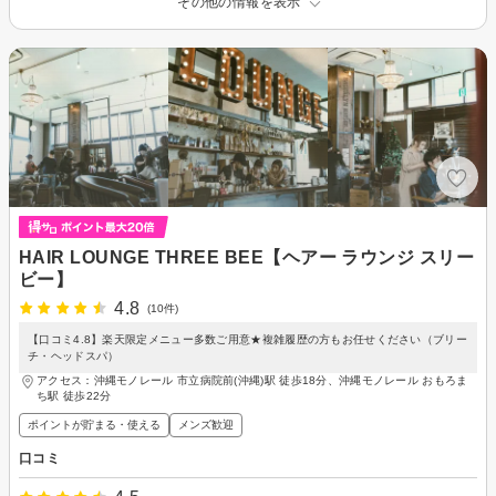
その他の情報を表示
HAIR LOUNGE THREE BEE【ヘアー ラウンジ スリー
ビー】
4.8
(10件)
【口コミ4.8】楽天限定メニュー多数ご用意★複雑履歴の方もお任せください（ブリー
チ・ヘッドスパ）
アクセス：沖縄モノレール 市立病院前(沖縄)駅 徒歩18分、沖縄モノレール おもろま
ち駅 徒歩22分
ポイントが貯まる・使える
メンズ歓迎
口コミ