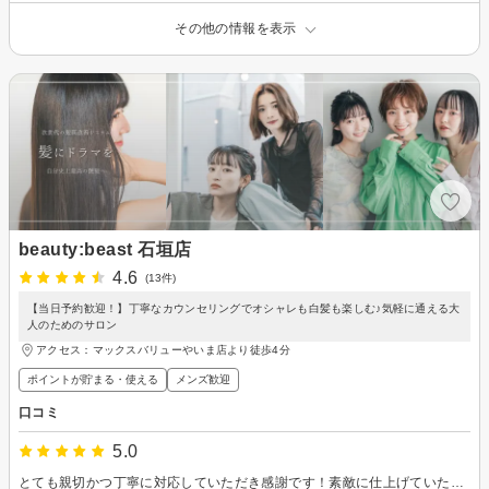
その他の情報を表示
beauty:beast 石垣店
4.6
(13件)
【当日予約歓迎！】丁寧なカウンセリングでオシャレも白髪も楽しむ♪気軽に通える大
人のためのサロン
アクセス：マックスバリューやいま店より徒歩4分
ポイントが貯まる・使える
メンズ歓迎
口コミ
5.0
とても親切かつ丁寧に対応していただき感謝です！素敵に仕上げていただきました！