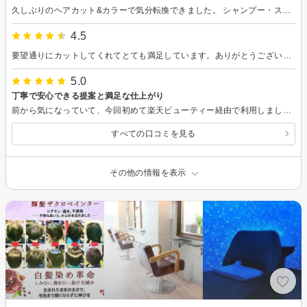
久しぶりのヘアカット&カラーで気分転換できました。 シャンプー・スパもとても気持ちよくて、また是非行きます♡
4.5
要望通りにカットしてくれてとても満足しています。ありがとうございました🙏
5.0
丁寧で安心できる提案と満足な仕上がり
前から気になっていて、今回初めて楽天ビューティー経由で利用しました。特にイメージを決めていなかったのですが、普段の家染めの色味まで考えて、全体のバランスを丁寧に整えていただき、とても満足しています。 いつもとは違うお店の提案も新鮮でした。 当日は予約でとても忙しそうでしたが、気持ちよく対応していただきありがとうございました。 スタイリストの皆さまも、どうか素敵な年を迎えられますように。
すべての口コミを見る
その他の情報を表示