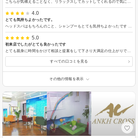
こちらが気構えることなく、リラックスしてカットしてくれるので気に入ってます。
4.0
とても気持ちよかったです。
ヘッドスパはもちろんのこと、シャンプーもとても気持ちよかったです ヘッドスパは2種類体験できるプランもあったのでそれにすれば良かったと後悔してます笑
5.0
初来店でしたがとても良かったです
とても親身に時間をかけて相談と提案をして下さり大満足の仕上がりでした カラーもブリーチに自分で染めたりと複雑な履歴にもかかわらず、リクエスト以上の仕上がりにして頂きました！今までカラーもカットもイメージ通りの仕上がりにならなかった事が多かったのですごく嬉しいです 熊野さんの技術や接客はもちろん、他のスタッフの方もお店の雰囲気もとても素敵です。 美容室難民の方、おすすめです！
すべての口コミを見る
その他の情報を表示