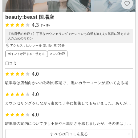
beauty:beast 国場店
4.3
(57件)
【当日予約歓迎！】丁寧なカウンセリングでオシャレも白髪も楽しむ♪気軽に通える大
人のためのサロン
アクセス：ゆいレール 壺川駅 車で9分
ポイントが貯まる・使える
メンズ歓迎
口コミ
4.0
駐車場は店舗向かいの砂利の広場で、 黒いカラーコーンが置いてある場所が対象です。
4.0
カウンセリングをしながら進めて丁寧に施術してもらいました。ありがとうございました。
4.0
駐車場の案内について少し不便や不親切さを感じましたが、その後は丁寧に施術していただきました。 目を酷使する仕事なので、シャンプーの際にマッサージしていただいたのはありがたかったです。 シャンプーメインでカットに通っている母にも、一度すすめてみようと思います。
すべての口コミを見る