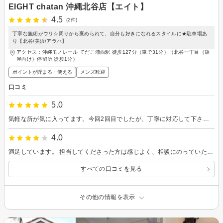
EIGHT chatan 沖縄北谷店【エイト】
4.5
(2件)
丁寧な施術がウリ☆周りから褒められて、自分も好きになれるスタイルに★駐車場あ
り【北谷/美浜/アラハ】
アクセス：沖縄モノレール てだこ浦西駅 徒歩127分（車で31分）（北谷一丁目（胡
屋向け）停留所 徒歩1分）
ポイントが貯まる・使える
メンズ歓迎
口コミ
5.0
気軽な所が気に入ってます。今回2回目でしたが、丁寧に対応して下さって良かったです。
4.0
満足しています。 担当してくださった方は感じよく、相談にのっていただきながら、思った通りに仕上がりました。 ありがとうございました。
すべての口コミを見る
その他の情報を表示