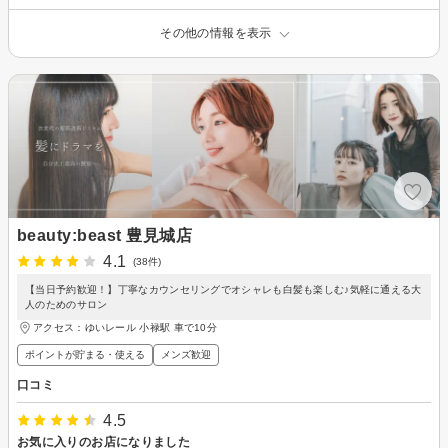
その他の情報を表示
beauty:beast 豊見城店
4.1
(38件)
【当日予約歓迎！】丁寧なカウンセリングでオシャレも白髪も楽しむ♪気軽に通える大
人のためのサロン
アクセス：ゆいレール 小禄駅 車で10分
ポイントが貯まる・使える
メンズ歓迎
口コミ
4.5
お気に入りのお店になりました