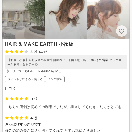
HAIR & MAKE EARTH 小禄店
4.3
(104件)
【那覇・小禄】安心安全の全室半個室のセット面☆朝９時～19時まで営業♪キッズル
ームあり☆当日予約◎
アクセス：ゆいレール 小禄駅 徒歩1分
ポイントが貯まる・使える
メンズ歓迎
口コミ
5.0
こちらの店舗は初めての利用でしたが、担当してくださった方がとても親切で、私の拙い注文に最大限応えてくれました。また2ヶ月半後よろしくお願いします。
4.5
さっぱりすっきりです
好みの髪の長さに切り揃えてくれて とても気に入りました