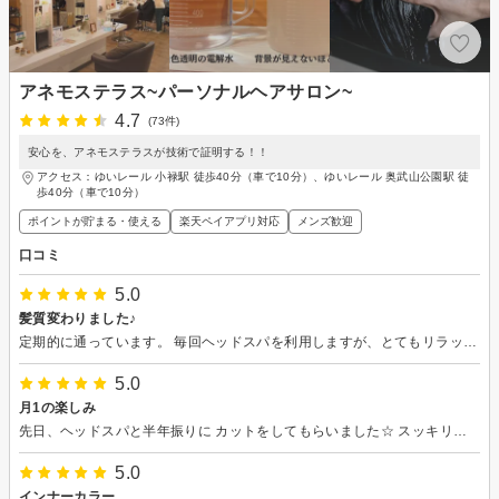
アネモステラス~パーソナルヘアサロン~
4.7
(73件)
安心を、アネモステラスが技術で証明する！！
アクセス：ゆいレール 小禄駅 徒歩40分（車で10分）、ゆいレール 奥武山公園駅 徒
歩40分（車で10分）
ポイントが貯まる・使える
楽天ペイアプリ対応
メンズ歓迎
口コミ
5.0
髪質変わりました♪
定期的に通っています。 毎回ヘッドスパを利用しますが、とてもリラックスでき、頭皮もスッキリします☆ 髪質も良くなり、ボサボサしていた髪がさらさらで指どおりがなめらかになり、また通いたいと思います。
5.0
月1の楽しみ
先日、ヘッドスパと半年振りに カットをしてもらいました☆ スッキリした仕上がりで満足です(^^) いつもありがとうございます！ 次はカラーをするので楽しみです！ 次回もよろしくお願いします(^^)
5.0
インナーカラー