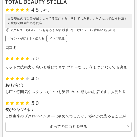
TOTAL BEAUTY STELLA
4.5
(34件)
白髪染めの度に髪が薄くなってる気がする、そしてしみる…。そんなお悩みを解決す
る抗酸化白髪染め専門店
アクセス：ゆいレール おもろまち駅 徒歩8分、ゆいレール 古島駅 徒歩8分
ポイントが貯まる・使える
メンズ歓迎
口コミ
5.0
カットの技術力が高いと感じてます ブローなし、何もつけなくても決まるようになる 落ち着いた雰囲気で、中年でも気兼ねなく通える 本当におすすめしたい
4.0
ありがとう
お店の雰囲気やスタッフがいつも笑顔でいい感じのお店です。人見知りの私でもリラックスして過ごす事が出来るので喜んでいます。
5.0
髪がツヤツヤに♪
自然由来のザクロペインターは初めてでしたが、穏やかに染めることができて満足しています。髪質を大事に白髪を減らしていきたいと思います。ありがとうございました。
すべての口コミを見る