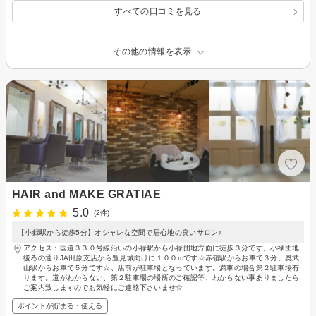
すべての口コミを見る
その他の情報を表示
HAIR and MAKE GRATIAE
5.0
(2件)
【小録駅から徒歩5分】オシャレな空間で居心地の良いサロン♪
アクセス：国道３３０号線沿いの小禄駅から小禄団地方面に徒歩３分です。小禄団地
後ろの通りJA田原支店から豊見城向けに１００mです☆赤嶺駅からお車で３分。奥武
山駅からお車で５分です☆、店前が駐車場となっています。満車の場合第２駐車場有
ります。道がわからない、第２駐車場の場所のご確認等、わからない事ありましたら
ご案内致しますのでお気軽にご連絡下さいませ☆
ポイントが貯まる・使える