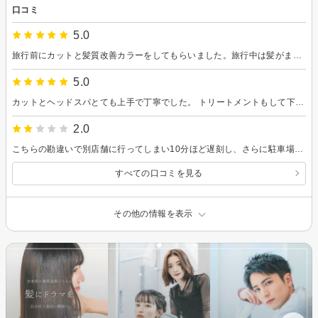
口コミ
5.0
旅行前にカットと髪質改善カラーをしてもらいました。旅行中は髪がまとまりやすく手入れが楽になり良かったです。またお願いしたいです。
5.0
カットとヘッドスパとても上手で丁寧でした。 トリートメントもして下さり、髪がとてもサラサラになってて、びっくりしました。 途中で寝てしまってすみません。 また行きます、ありがとうございました。
2.0
こちらの勘違いで別店舗に行ってしまい10分ほど遅刻し、さらに駐車場が軽専用だったため停め直しに時間がかかり、開始が遅くなってしまいました。 しかし、その後の対応に残念な点が多くありました。カラーは色見本がないまま進み、前に暗めのアッシュ系にしていたと伝えたにもかかわらず、ただの真っ黒な仕上がりになってしまいました。 そしてシャンプー中に説明なしに突然担当者が変わり、ドライヤー後は20分ほど放置されました。次の予約の方がいたからかもしれませんが、あとどのくらい待つかの説明や雑誌等の配慮もなく、ただ20分ぼーっと窓の外を眺めていました。 また、楽天ビューティー予約特典の炭酸・コラーゲンも忘れられて受けられませんでした。 自分が遅刻した手前、その場では言えませんでしたが、カウンセリングや声かけをもう少し丁寧にしていただきたかったです。 帰って鏡で真っ黒になった髪を見るたびに、もやもやした気持ちになります。
すべての口コミを見る
その他の情報を表示