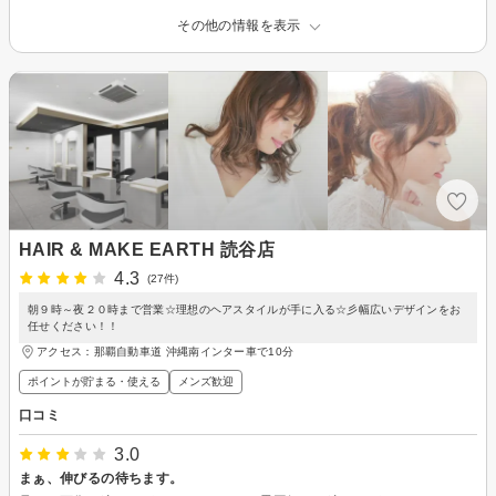
その他の情報を表示
HAIR & MAKE EARTH 読谷店
4.3
(27件)
朝９時～夜２０時まで営業☆理想のヘアスタイルが手に入る☆彡幅広いデザインをお
任せください！！
アクセス：那覇自動車道 沖縄南インター車で10分
ポイントが貯まる・使える
メンズ歓迎
口コミ
3.0
まぁ、伸びるの待ちます。