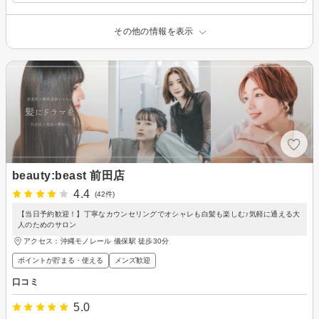
その他の情報を表示
beauty:beast 前田店
4.4
(42件)
【当日予約歓迎！】丁寧なカウンセリングでオシャレも白髪も楽しむ♪気軽に通える大
人のためのサロン
アクセス：沖縄モノレール 儀保駅 徒歩30分
ポイントが貯まる・使える
メンズ歓迎
口コミ
5.0