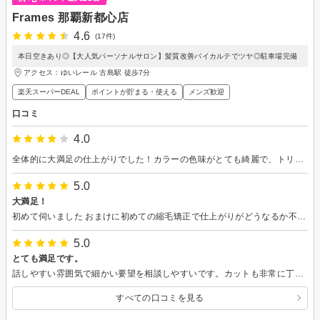
Frames 那覇新都心店
4.6
(17件)
本日空きあり◎【大人気パーソナルサロン】髪質改善バイカルテでツヤ◎駐車場完備
アクセス：ゆいレール 古島駅 徒歩7分
楽天スーパーDEAL
ポイントが貯まる・使える
メンズ歓迎
口コミ
4.0
全体的に大満足の仕上がりでした！カラーの色味がとても綺麗で、トリートメントのおかげで髪が目に見えてサラサラになり感動しています。接客も非常に親切で、心地よい時間を過ごせました。唯一、少しだけ残念だった点があります。シャンプーを担当してくださった方（アシスタントさんかと思います）の力加減や水温はバッチリでとても気持ちよかったのですが、耳の中にカラー剤が少し残っていたようです。帰宅後に耳を触ったら指が黒くなり、鏡を見て初めて洗い残しに気づきました。技術やサービス自体は本当に素晴らしかったので、そこだけ改善していただけると嬉しいです。
5.0
大満足！
初めて伺いました おまけに初めての縮毛矯正で仕上がりがどうなるか不安でしたが、とても丁寧にカウンセリング、アドバイスいただき、カットも合わせて仕上がり大満足です あんなに癖毛に悩まされていたのに こんなに快適に過ごせるなんて 本当に嬉しいです ありがとうございました 皆さん、躊躇してるなら是非一度行ってみてください！
5.0
とても満足です。
話しやすい雰囲気で細かい要望を相談しやすいです。カットも非常に丁寧で満足です。カラーについても、好みのカラーを伝えると提案もしてくれながら綺麗に仕上げてもらえます。個人的にはカラーの持ちもいいと感じています。またよろしくお願いします。
すべての口コミを見る