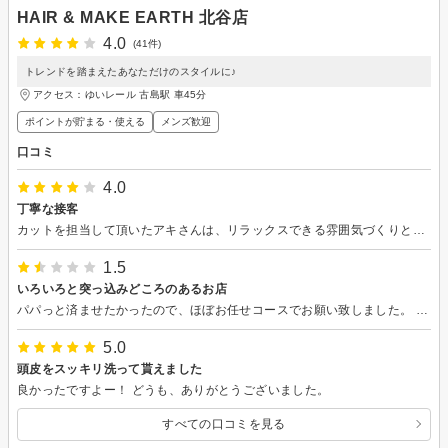
HAIR & MAKE EARTH 北谷店
4.0
(41件)
トレンドを踏まえたあなただけのスタイルに♪
アクセス：ゆいレール 古島駅 車45分
ポイントが貯まる・使える
メンズ歓迎
口コミ
4.0
丁寧な接客
カットを担当して頂いたアキさんは、リラックスできる雰囲気づくりと、慣れた手さばきと技術力を感じました。 今回『メンズカット&眉カット』で予約しましたが、眉カットの施術が無かった。私も家に帰ってから気がつきました。 そこまで大きなお店ではないのに館内放送のような施術指示が行われていて、リラックスする雰囲気が…
1.5
いろいろと突っ込みどころのあるお店
パパっと済ませたかったので、ほぼお任せコースでお願い致しました。 朗らかな女性担当様、ありがとうございました。シャンプーの際に水が耳に入りまくりで困惑した以外は満足でした。イヤーキャップ取り入れると良いかもしれませんね。 お店の雰囲気は明るい感じでしたが、全体的にチームワークに欠けているのかなと気になりました。カット後にシャンプー終わって席に戻った際もカット台周りに大量の髪の毛が散乱し踏んで転びそうで怖かったです。私の席の後ろを通るお客様もきっと見て困惑したのではないでしょうか。 暇そうに談笑しているスタッフはいるのに不思議でなりません。暇なら掃き掃除くらい手伝ってあげても良いのでは？ あと、私の隣の方が先に終えて帰られた後、施術終えてもカット台をアルコール消毒などしないんですね。次のお客様迎える際に手でパパっと払っただけで驚きました。 清潔感に欠ける美容室は二度と行きたくないです。レジ対応スタッフを含めて仕事しないで談笑するならバックヤードへ行けと言いたくなりました。厳しい意見ですみません。教育体制の変革に期待しています。
5.0
頭皮をスッキリ洗って貰えました
良かったですよー！ どうも、ありがとうございました。
すべての口コミを見る