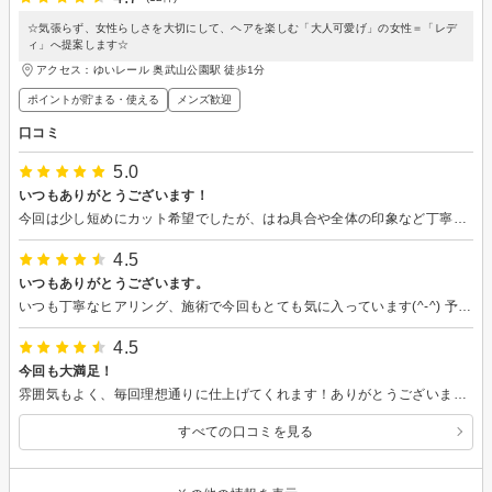
☆気張らず、女性らしさを大切にして、ヘアを楽しむ「大人可愛げ」の女性＝「レデ
ィ」へ提案します☆
アクセス：ゆいレール 奥武山公園駅 徒歩1分
ポイントが貯まる・使える
メンズ歓迎
口コミ
5.0
いつもありがとうございます！
今回は少し短めにカット希望でしたが、はね具合や全体の印象など丁寧にアドバイスして頂き、イメージ通りのヘアスタイルになりとても気にいっています！お店の雰囲気も落ち着いていて、美味しいドリンクも嬉しいです！また来店させて頂きます！
4.5
いつもありがとうございます。
いつも丁寧なヒアリング、施術で今回もとても気に入っています(^-^) 予定時間よりも毎回早く終わるのに、仕上がりはいつも期待以上で技術の高さにも感動します！ 店内は広すぎずお洒落で、ドリンクも美味しい♪美容院で悩まれている方、是非オススメ致します！
4.5
今回も大満足！
雰囲気もよく、毎回理想通りに仕上げてくれます！ありがとうございます！
すべての口コミを見る