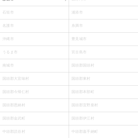
石垣市
浦添市
名護市
糸満市
沖縄市
豊見城市
うるま市
宮古島市
南城市
国頭郡国頭村
国頭郡大宜味村
国頭郡東村
国頭郡今帰仁村
国頭郡本部町
国頭郡恩納村
国頭郡宜野座村
国頭郡金武町
国頭郡伊江村
中頭郡読谷村
中頭郡嘉手納町