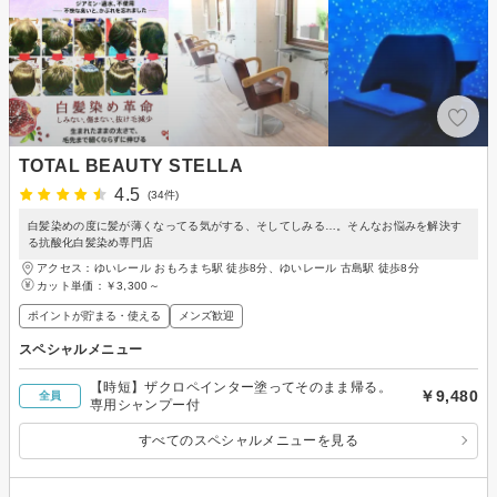
TOTAL BEAUTY STELLA
4.5
(34件)
白髪染めの度に髪が薄くなってる気がする、そしてしみる…。そんなお悩みを解決す
る抗酸化白髪染め専門店
アクセス：ゆいレール おもろまち駅 徒歩8分、ゆいレール 古島駅 徒歩8分
カット単価：
￥3,300～
ポイントが貯まる・使える
メンズ歓迎
スペシャルメニュー
【時短】ザクロペインター塗ってそのまま帰る。
￥9,480
全員
専用シャンプー付
すべてのスペシャルメニューを見る