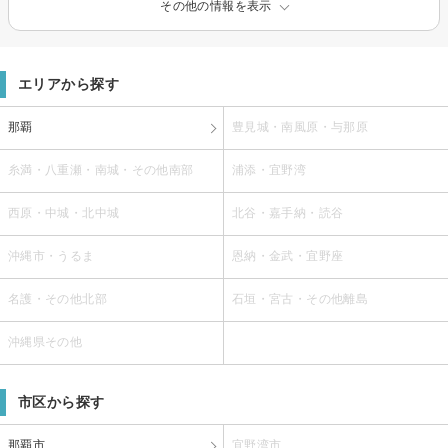
その他の情報を表示
エリアから探す
那覇
豊見城・南風原・与那原
糸満・八重瀬・南城・その他南部
浦添・宜野湾
西原・中城・北中城
北谷・嘉手納・読谷
沖縄市・うるま
恩納・金武・宜野座
名護・その他北部
石垣・宮古・その他離島
沖縄県その他
市区から探す
那覇市
宜野湾市