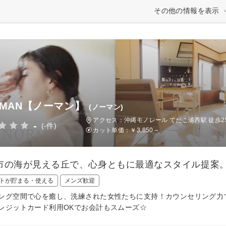
その他の情報を表示
RMAN【ノーマン】
(ノーマン)
アクセス：沖縄モノレール てだこ浦西駅 徒歩2
-
(-件)
カット単価：
￥3,850～
市の海が見える丘で、心身ともに最適なスタイル提案
トが貯まる・使える
メンズ歓迎
ング空間で心を癒し、洗練された女性たちに支持！カウンセリング力
レジットカード利用OKでお会計もスムーズ☆