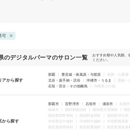
済可
おすすめ順や人気順、
県のデジタルパーマのサロン一覧
ください。
那覇
豊見城・南風原・与那原
糸満・八重瀬
リアから探す
北谷・嘉手納・読谷
沖縄市・うるま
恩納・
石垣・宮古・その他離島
沖縄県その他
那覇市
宜野湾市
石垣市
浦添市
名護市
南城市
国頭郡国頭村
国頭郡大宜味村
国
国頭郡宜野座村
国頭郡金武町
国頭郡伊江村
区から探す
中頭郡北中城村
中頭郡中城村
中頭郡西原町
島尻郡座間味村
島尻郡粟国村
島尻郡渡名喜