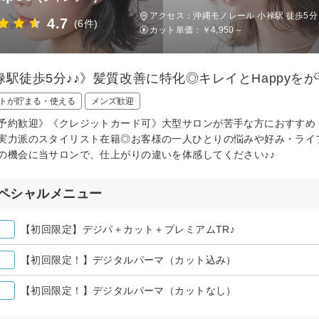
アクセス：沖縄モノレール 小禄駅 徒歩5分
4.7
(6件)
カット単価：
￥4,950～
禄駅徒歩5分♪♪》髪質改善に特化◎キレイとHappy
トが貯まる・使える
メンズ歓迎
予約歓迎》《クレジットカード可》大型サロンが苦手な方におすすめ
実力派のスタイリスト在籍◎お客様の一人ひとりの悩みや好み・ライ
の機会に当サロンで、仕上がりの違いを体感してください♪♪
ペシャルメニュー
【初回限定】デジパ＋カット＋プレミアムTR♪
【初回限定！】デジタルパーマ（カット込み）
【初回限定！】デジタルパーマ（カットなし）