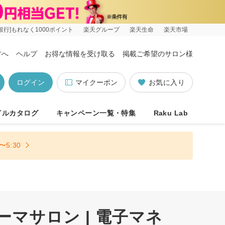
銀行]もれなく1000ポイント
楽天グループ
楽天生命
楽天市場
方へ
ヘルプ
お得な情報を受け取る
掲載ご希望のサロン様
ログイン
マイクーポン
お気に入り
イルカタログ
キャンペーン一覧・特集
Raku Lab
5:30
ーマサロン | 電子マネ