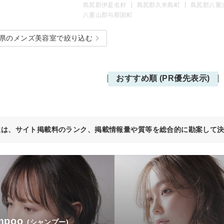
島尻郡伊是名村
島尻郡久米島町
島尻郡八重
八重山郡与那国町
県のメンズ美容室で絞り込む
おすすめ順 (PR優先表示)
位は、サイト掲載料のランク、掲載情報量や質等を総合的に勘案して
mpoo
(シャンプー)