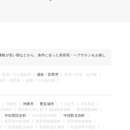
価格が安い順などから、条件に合った美容院・ヘアサロンをお探し
・南城・その他南部
浦添・宜野湾
西原・中城・北中城
金武・宜野座
名護・その他北部
糸満市
沖縄市
豊見城市
うるま市
宮古島市
頭郡東村
国頭郡今帰仁村
国頭郡本部町
国頭郡恩納村
中頭郡読谷村
中頭郡嘉手納町
中頭郡北谷町
島尻郡与那原町
島尻郡南風原町
島尻郡渡嘉敷村
村
島尻郡南大東村
島尻郡北大東村
島尻郡伊平屋村