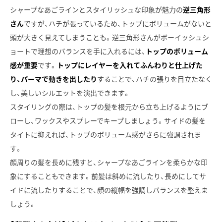
シャープなあごラインとスタイリッシュな印象が魅力の
逆三角形
さん
ですが、ハチが張っているため、トップにボリュームがないと
頭が大きく見えてしまうことも。逆三角形さんがボーイッシュシ
ョートで理想のバランスを手に入れるには、
トップのボリューム
感が重要
です。
トップにレイヤーを入れてふんわりと仕上げた
り、パーマで動きを出したり
することで、ハチの張りを目立たなく
し、美しいシルエットを演出できます。
スタイリングの際は、トップの髪を根元から立ち上げるようにブ
ローし、ワックスやスプレーでキープしましょう。サイドの髪を
タイトに抑えれば、トップのボリューム感がさらに強調されま
す。
顔周りの髪を長めに残すと、シャープなあごラインを柔らかな印
象にすることもできます。前髪は斜めに流したり、長めにしてサ
イドに流したりすることで、顔の縦幅を強調しバランスを整えま
しょう。