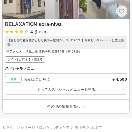
RELAXATION sora-niwa
4.3
(12件)
【空と雲の色を基調とした爽やか空間のサロンOPEN♪】真新しい白いベッドは雲上気
分♪
アクセス：JR北上線 江釣子駅 徒歩30分（車で3分）
ポイントが貯まる・使える
スペシャルメニュー
￥4,500
もみほぐし 60分
全員
すべてのスペシャルメニューを見る
その他の情報を表示
リラク・マッサージサロン
ボディケア
岩手県
北上市