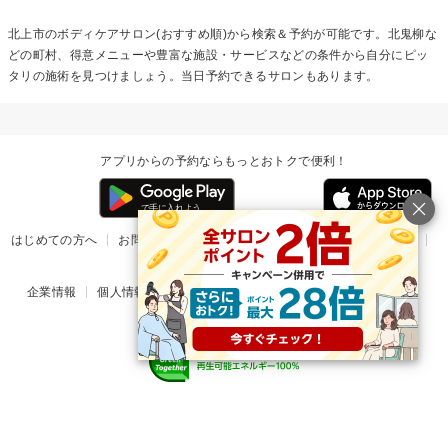
北上市の
ボディケア
サロン(おすすめ順)から検索＆予約が可能です。北鬼柳な
どの町村、得意メニューや豊富な施設・サービスなどの条件から自分にピッ
タリの施術を見つけましょう。当日予約できるサロンもあります。
アプリからの予約ならもっとおトクで便利！
はじめての方へ
お問い合わせ
ヘルプ
リリース情報
利用規約
掲載ご希望のサロン様
企業情報
個人情報保護方針
楽天のサービス一覧
アプリ一覧
© Rakuten Group, Inc.