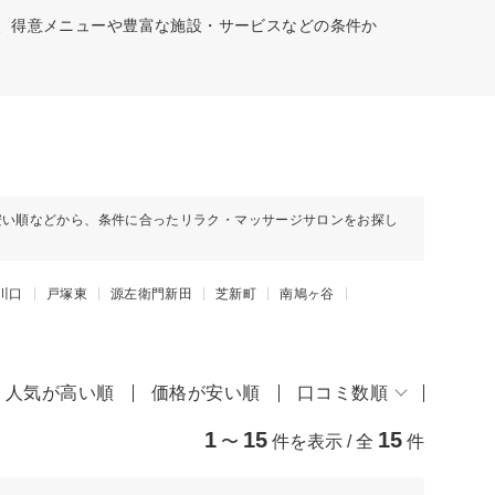
村、得意メニューや豊富な施設・サービスなどの条件か
安い順などから、条件に合ったリラク・マッサージサロンをお探し
川口
戸塚東
源左衛門新田
芝新町
南鳩ヶ谷
人気が高い順
価格が安い順
口コミ数順
1
15
15
〜
件を表示 / 全
件