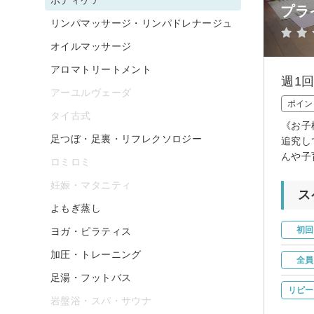
プライ
リンパマッサージ・リンパドレナージュ
オイルマッサージ
アロマトリートメント
週1
アーユルヴェーダ
ポイン
タイ古式
《お子
足つぼ・足裏・リフレクソロジー
追究し
んや子
ロミロミ
妊娠・マタニティ
ス
よもぎ蒸し
初回
ヨガ・ピラティス
加圧・トレーニング
全員
足湯・フットバス
リピー
岩盤浴・スパ・サウナ