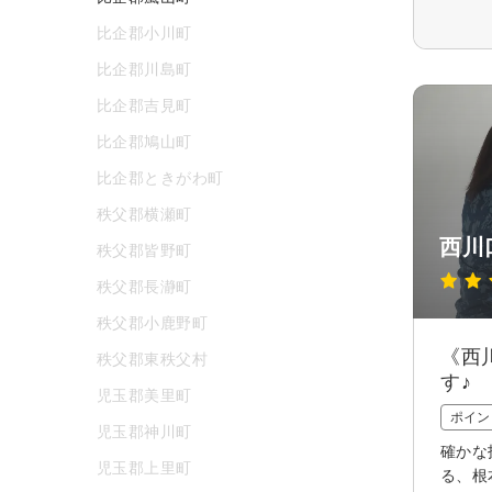
比企郡小川町
比企郡川島町
比企郡吉見町
比企郡鳩山町
比企郡ときがわ町
秩父郡横瀬町
西川口
秩父郡皆野町
秩父郡長瀞町
秩父郡小鹿野町
《西
秩父郡東秩父村
す♪
児玉郡美里町
ポイン
児玉郡神川町
確かな
児玉郡上里町
る、根