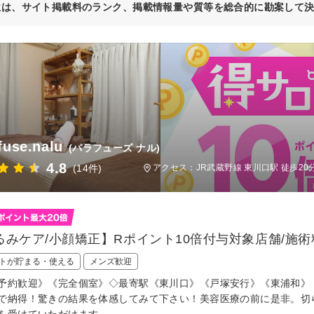
位は、サイト掲載料のランク、掲載情報量や質等を総合的に勘案して
fuse.nalu
(パラフューズ ナル)
4.8
(14件)
アクセス：JR武蔵野線 東川口駅 徒歩20
るみケア/小顔矯正】Rポイント10倍付与対象店舗/施術
トが貯まる・使える
メンズ歓迎
予約歓迎》《完全個室》◇最寄駅《東川口》《戸塚安行》《東浦和》
で納得！驚きの結果を体感してみて下さい！美容医療の前に是非。切
を受けていただけます。