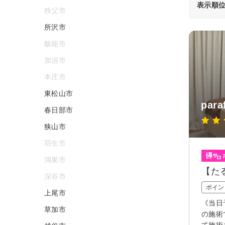
表示順
秩父市
所沢市
飯能市
加須市
本庄市
東松山市
para
春日部市
狭山市
羽生市
鴻巣市
【た
深谷市
ポイン
上尾市
《当日
草加市
の施術
て施術