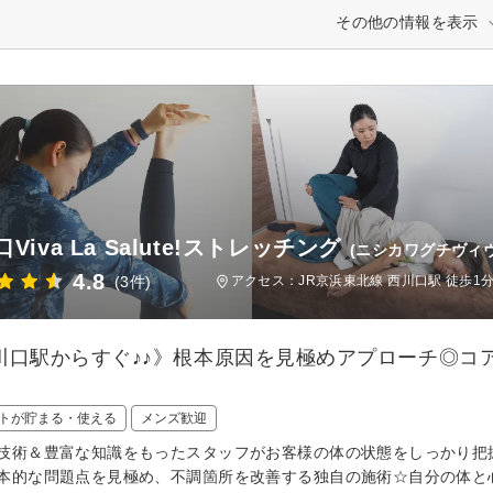
その他の情報を表示
Viva La Salute!ストレッチング
(ニシカワグチヴィ
4.8
(3件)
アクセス：JR京浜東北線 西川口駅 徒歩1
川口駅からすぐ♪♪》根本原因を見極めアプローチ◎コ
トが貯まる・使える
メンズ歓迎
技術＆豊富な知識をもったスタッフがお客様の体の状態をしっかり把
本的な問題点を見極め、不調箇所を改善する独自の施術☆自分の体と