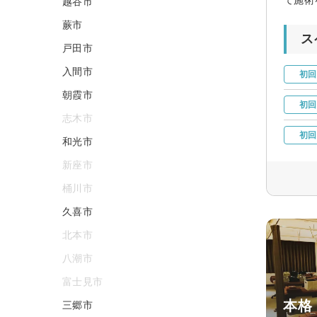
越谷市
蕨市
ス
戸田市
入間市
初回
朝霞市
初回
志木市
初回
和光市
新座市
桶川市
久喜市
北本市
八潮市
富士見市
本格 
三郷市