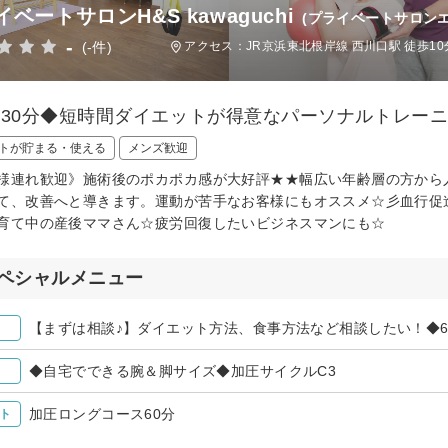
ベートサロンH&S kawaguchi
(プライベートサロン
-
(-件)
アクセス：JR京浜東北根岸線 西川口駅 徒歩10
回30分◆短時間ダイエットが得意なパーソナルトレー
トが貯まる・使える
メンズ歓迎
様連れ歓迎》施術後のポカポカ感が大好評★★幅広い年齢層の方から
て、改善へと導きます。運動が苦手なお客様にもオススメ☆彡血行促進
育て中の産後ママさん☆疲労回復したいビジネスマンにも☆
ペシャルメニュー
【まずは相談♪】ダイエット方法、食事方法など相談したい！◆6
◆自宅でできる腕＆脚サイズ◆加圧サイクルC3
加圧ロングコース60分
ト