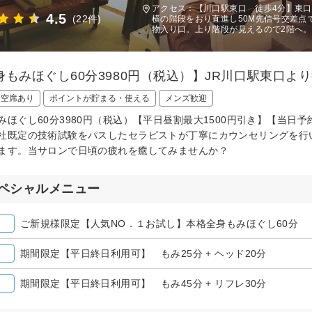
アクセス：【川口駅東口 徒歩4分】東
4.5
(22件)
横の階段をおり直進し50M先信号交差点で
物入り口。上り階段が見えるので2階へ。
身もみほぐし60分3980円（税込）】JR川口駅東口よ
日空席あり
ポイントが貯まる・使える
メンズ歓迎
みほぐし60分3980円（税込）【平日昼割最大1500円引き】【当日
社既定の技術試験をパスしたセラピストが丁寧にカウンセリングを行
ます。当サロンで日頃の疲れを癒してみませんか？
ペシャルメニュー
ご新規様限定【人気NO．１お試し】本格全身もみほぐし60分
期間限定【平日終日利用可】 もみ25分 + ヘッド20分
期間限定【平日終日利用可】 もみ45分 + リフレ30分