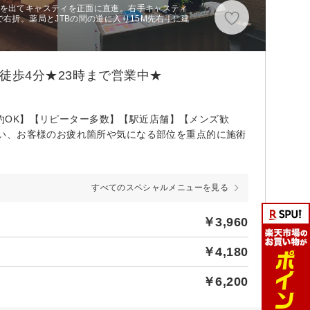
口を出てキャスティを正面に直進。右手キャスティ
右折。薬局とJTBの間の道に入り15M先右手に建
り徒歩4分★23時まで営業中★
予約OK】【リピーター多数】【駅近店舗】【メンズ歓
い、お客様のお疲れ箇所や気になる部位を重点的に施術
すべてのスペシャルメニューを見る
￥3,960
￥4,180
￥6,200