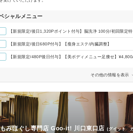
ペシャルメニュー
【新規限定/後日1,320Pポイント付与】脳洗浄 100分/初回限定特別
【新規限定/後日680P付与】【瘦身エステ/内臓調整】
【新規限定/480P後日付与】【美ボディメニュー足痩せ】¥4,800/
その他の情報を表示
もみほぐし専門店 Goo-it! 川口東口店
(グイット 