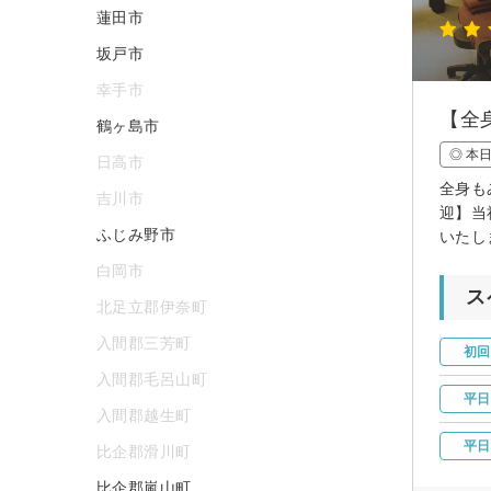
蓮田市
坂戸市
幸手市
【全
鶴ヶ島市
◎ 本
日高市
全身も
吉川市
迎】当
ふじみ野市
いたし
白岡市
ス
北足立郡伊奈町
入間郡三芳町
初回
入間郡毛呂山町
平日
入間郡越生町
平日
比企郡滑川町
比企郡嵐山町