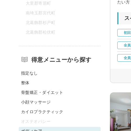
たい方
大里郡寄居町
南埼玉郡宮代町
ス
北葛飾郡杉戸町
北葛飾郡松伏町
初回
全員
全員
得意メニューから探す
指定なし
整体
骨盤矯正・ダイエット
小顔マッサージ
カイロプラクティック
オステオパシー
ボディケア