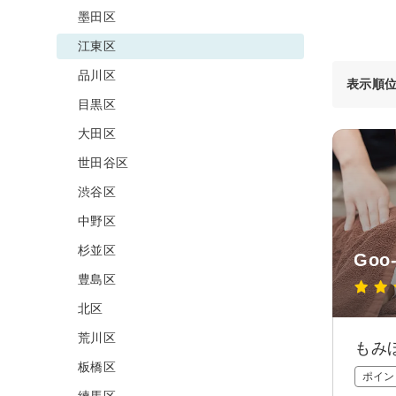
墨田区
江東区
品川区
表示順
目黒区
大田区
世田谷区
渋谷区
中野区
杉並区
Goo
豊島区
北区
荒川区
もみ
板橋区
ポイン
練馬区