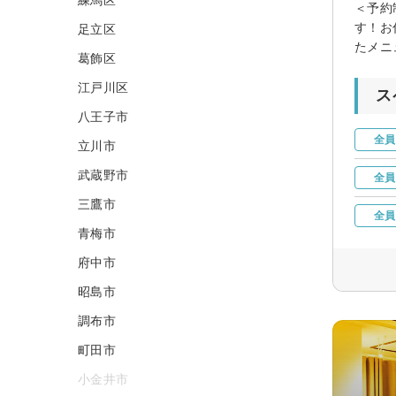
＜予約
す！お
足立区
たメニ
葛飾区
江戸川区
ス
八王子市
全員
立川市
武蔵野市
全員
三鷹市
全員
青梅市
府中市
昭島市
調布市
町田市
小金井市