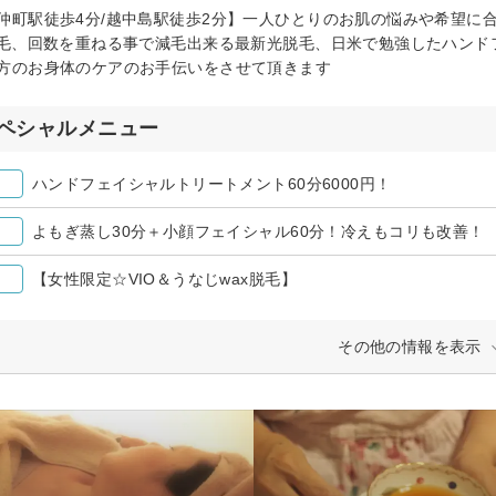
仲町駅徒歩4分/越中島駅徒歩2分】一人ひとりのお肌の悩みや希望に
脱毛、回数を重ねる事で減毛出来る最新光脱毛、日米で勉強したハン
方のお身体のケアのお手伝いをさせて頂きます
ペシャルメニュー
ハンドフェイシャルトリートメント60分6000円！
よもぎ蒸し30分＋小顔フェイシャル60分！冷えもコリも改善！
【女性限定☆VIO＆うなじwax脱毛】
その他の情報を表示