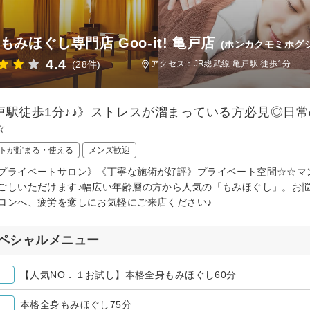
もみほぐし専門店 Goo-it! 亀戸店
(ホンカクモミホグ
4.4
(28件)
アクセス：JR総武線 亀戸駅 徒歩1分
戸駅徒歩1分♪♪》ストレスが溜まっている方必見◎日
☆
トが貯まる・使える
メンズ歓迎
プライベートサロン》《丁寧な施術が好評》プライベート空間☆☆マン
ごしいただけます♪幅広い年齢層の方から人気の「もみほぐし」。お
ロンへ、疲労を癒しにお気軽にご来店ください♪
ペシャルメニュー
【人気NO．１お試し】本格全身もみほぐし60分
本格全身もみほぐし75分