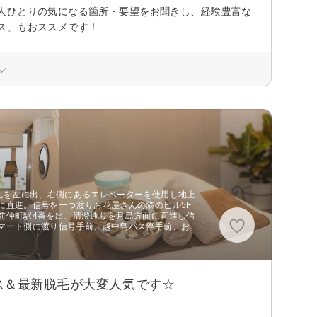
人ひとりの気になる箇所・要望をお聞きし、経験豊富な
ス」もおススメです！
 改札を左に出、右側にあるエレベーターを使用し地上
に直進。信号を一つ渡りお花屋さんの隣のビル5F
前仲町駅4番を出、清澄通りを月島方面に直進し信
マート側に渡り信号手前、越中島バス停手前、お
ス＆最新脱毛が大変人気です☆