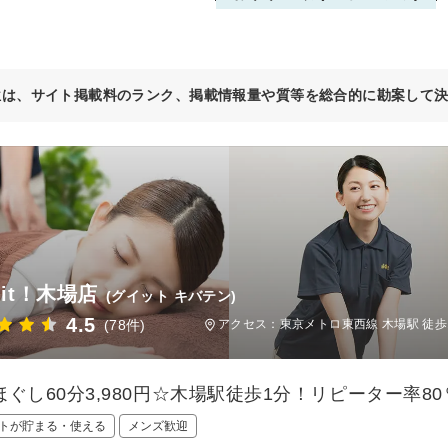
位は、サイト掲載料のランク、掲載情報量や質等を総合的に勘案して
-it！木場店
(グイット キバテン)
4.5
(78件)
アクセス：東京メトロ東西線 木場駅 徒歩
ほぐし60分3,980円☆木場駅徒歩1分！リピーター率80
トが貯まる・使える
メンズ歓迎