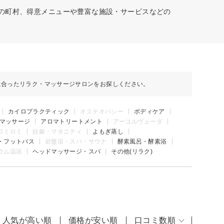
どの町村、得意メニューや豊富な施設・サービスなどの
に合ったリラク・マッサージサロンをお探しください。
カイロプラクティック
オステオパシー
ボディケア
マッサージ
アロマトリートメント
アーユルヴェーダ
ロミロミ
妊娠・マタニティ
よもぎ蒸し
・フットバス
岩盤浴・スパ・サウナ
酵素風呂・酵素浴
ウム温浴
ヘッドマッサージ・スパ
その他(リラク)
人気が高い順
価格が安い順
口コミ数順