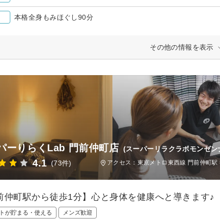
本格全身もみほぐし90分
その他の情報を表示
パーりらくLab 門前仲町店
(スーパーリラクラボモンゼン
4.1
(73件)
アクセス：東京メトロ東西線 門前仲町駅 
前仲町駅から徒歩1分】心と身体を健康へと導きます♪
トが貯まる・使える
メンズ歓迎