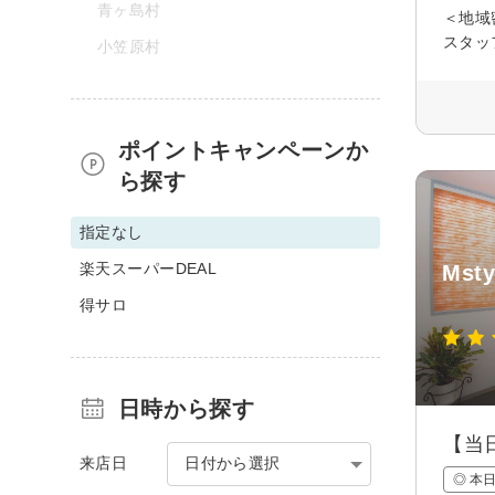
青ヶ島村
＜地域
スタッ
小笠原村
ポイントキャンペーンか
ら探す
指定なし
楽天スーパーDEAL
Msty
得サロ
日時から探す
【当
来店日
日付から選択
◎ 本