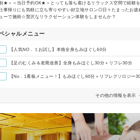
制★＞＜当日予約OK★＞とっても落ち着けるリラックス空間で経験
仕事帰りにも気軽に立ち寄りやすい好立地サロン◎日々たまったお疲
ューで施術☆贅沢なリラクゼーション体験をしませんか？
ペシャルメニュー
【人気NO．１お試し】本格全身もみほぐし60分
【足のむくみ＆老廃改善】全身もみほぐし30分＋リフレ30分
【No．1看板メニュー！】もみほぐし60分＋リフレクソロジー3
その他の情報を表示