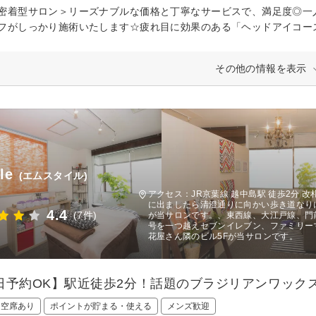
密着型サロン＞リーズナブルな価格と丁寧なサービスで、満足度◎一
フがしっかり施術いたします☆疲れ目に効果のある「ヘッドアイコー
その他の情報を表示
le
(エムスタイル)
アクセス：JR京葉線 越中島駅 徒歩2分
に出ましたら清澄通りに向かい歩き道なり
4.4
(7件)
が当サロンです。、東西線、大江戸線、門
号を一つ越えセブンイレブン、ファミリー
花屋さん隣のビル5Fが当サロンです。
日予約OK】駅近徒歩2分！話題のブラジリアンワック
日空席あり
ポイントが貯まる・使える
メンズ歓迎