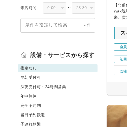
【門前
来店時間
〜
Wax
来、貴
-
条件を指定して検索
件
ス
全員
設備・サービスから探す
初回
指定なし
女性
早朝受付可
深夜受付可・24時間営業
年中無休
完全予約制
当日予約歓迎
子連れ歓迎