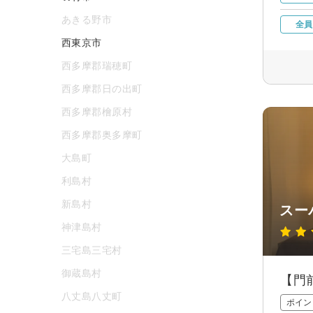
あきる野市
全員
西東京市
西多摩郡瑞穂町
西多摩郡日の出町
西多摩郡檜原村
西多摩郡奥多摩町
大島町
利島村
新島村
スー
神津島村
三宅島三宅村
御蔵島村
【門
八丈島八丈町
ポイン