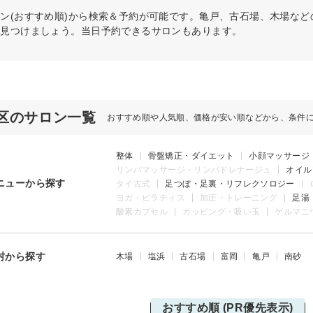
ン(おすすめ順)から検索＆予約が可能です。亀戸、古石場、木場な
を見つけましょう。当日予約できるサロンもあります。
区のサロン一覧
おすすめ順や人気順、価格が安い順などから、条件
整体
骨盤矯正・ダイエット
小顔マッサージ
リンパマッサージ・リンパドレナージュ
オイル
ニューから探す
タイ古式
足つぼ・足裏・リフレクソロジー
ヨガ・ピラティス
加圧・トレーニング
足湯
酸素カプセル
カッピング・吸い玉
ゲルマニ
村から探す
木場
塩浜
古石場
富岡
亀戸
南砂
おすすめ順 (PR優先表示)