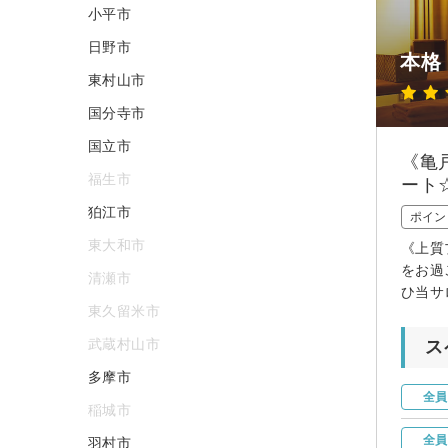
小平市
日野市
本格 
東村山市
国分寺市
国立市
《亀
福生市
ート
狛江市
ポイン
東大和市
《上質
をお過
清瀬市
ひ当サ
東久留米市
武蔵村山市
ス
多摩市
全員
稲城市
全員
羽村市