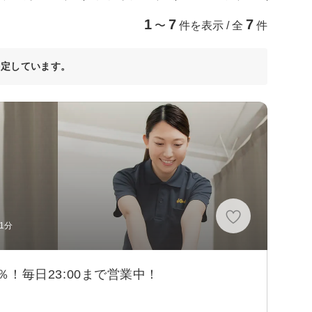
1
7
7
〜
件を表示 / 全
件
決定しています。
1分
％！毎日23:00まで営業中！