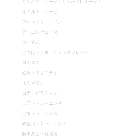
リンパマッサージ・リンパドレナージュ
オイルマッサージ
アロマトリートメント
アーユルヴェーダ
タイ古式
足つぼ・足裏・リフレクソロジー
ロミロミ
妊娠・マタニティ
よもぎ蒸し
ヨガ・ピラティス
加圧・トレーニング
足湯・フットバス
岩盤浴・スパ・サウナ
酵素風呂・酵素浴