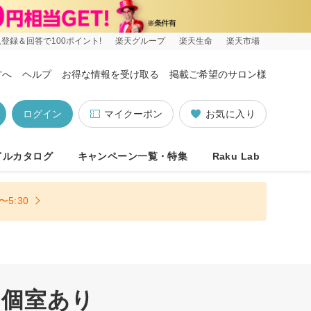
登録＆回答で100ポイント!
楽天グループ
楽天生命
楽天市場
方へ
ヘルプ
お得な情報を受け取る
掲載ご希望のサロン様
ログイン
マイクーポン
お気に入り
イルカタログ
キャンペーン一覧・特集
Raku Lab
5:30
 個室あり