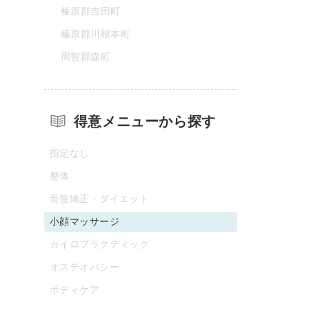
榛原郡吉田町
榛原郡川根本町
周智郡森町
得意メニューから探す
指定なし
整体
骨盤矯正・ダイエット
小顔マッサージ
カイロプラクティック
オステオパシー
ボディケア