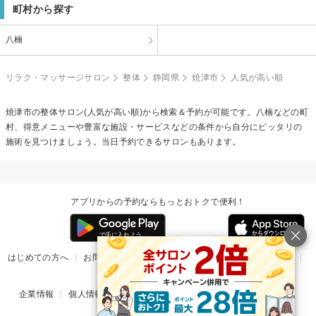
町村から探す
八楠
リラク・マッサージサロン
整体
静岡県
焼津市
人気が高い順
焼津市の
整体
サロン(人気が高い順)から検索＆予約が可能です。八楠などの町
村、得意メニューや豊富な施設・サービスなどの条件から自分にピッタリの
施術を見つけましょう。当日予約できるサロンもあります。
アプリからの予約ならもっとおトクで便利！
はじめての方へ
お問い合わせ
ヘルプ
リリース情報
利用規約
掲載ご希望のサロン様
企業情報
個人情報保護方針
楽天のサービス一覧
アプリ一覧
© Rakuten Group, Inc.