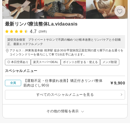
最新リンパ療法整体La.vidaoasis
4.7
(29件)
貸切完全個室 プライベートサロンで不調の極めつけ根本改善とリンパケアと小顔矯
正、最新エステフルメンテ
アクセス：JR東海道本線 焼津駅 徒歩30分甲賀病院正面玄関の渡り廊下のある通りを
コインランドリーを後ろにして車で1分左手にあります。
◎ 本日空席あり
楽天スーパーDEAL
ポイントが貯まる・使える
メンズ歓迎
スペシャルメニュー
【運動不足・仕事疲れ改善】矯正付きリンパ整体
￥9,900
全員
筋肉ほぐし90分
すべてのスペシャルメニューを見る
その他の情報を表示