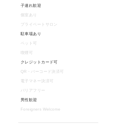
子連れ歓迎
個室あり
プライベートサロン
駐車場あり
ペット可
喫煙可
クレジットカード可
QR・バーコード決済可
電子マネー決済可
バリアフリー
男性歓迎
Foreigners Welcome