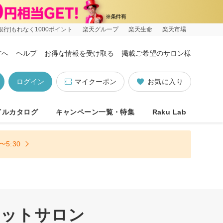
銀行]もれなく1000ポイント
楽天グループ
楽天生命
楽天市場
方へ
ヘルプ
お得な情報を受け取る
掲載ご希望のサロン様
ログイン
マイクーポン
お気に入り
イルカタログ
キャンペーン一覧・特集
Raku Lab
5:30
エットサロン