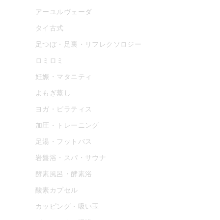
アーユルヴェーダ
タイ古式
足つぼ・足裏・リフレクソロジー
ロミロミ
妊娠・マタニティ
よもぎ蒸し
ヨガ・ピラティス
加圧・トレーニング
足湯・フットバス
岩盤浴・スパ・サウナ
酵素風呂・酵素浴
酸素カプセル
カッピング・吸い玉