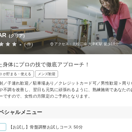
AR
(クリア)
-
(-件)
アクセス：北松江線 大津町駅 徒歩18分
た身体にプロの技で徹底アプローチ！
トが貯まる・使える
メンズ歓迎
制／子連れ歓迎／駐車場あり／クレジットカード可／男性歓迎＞周り
や不調を改善し、翌日も元気に頑張れるように、熟練施術であなたのお
ーですので、女性の方限定のご予約となります。
ペシャルメニュー
【お試し】骨盤調整お試しコース 50分