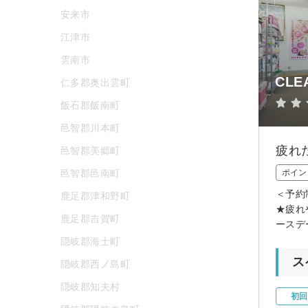
安来市
江津市
雲南市
CLE
仁多郡奥出雲町
飯石郡飯南町
邑智郡川本町
疲れ
邑智郡美郷町
邑智郡邑南町
ポイン
＜予約
鹿足郡津和野町
★疲れ
鹿足郡吉賀町
ースデ
隠岐郡海士町
ス
隠岐郡西ノ島町
隠岐郡知夫村
初回