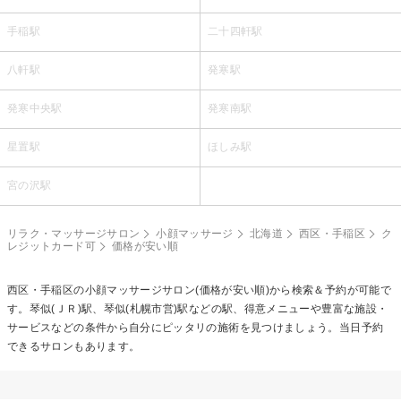
手稲駅
二十四軒駅
八軒駅
発寒駅
発寒中央駅
発寒南駅
星置駅
ほしみ駅
宮の沢駅
リラク・マッサージサロン
小顔マッサージ
北海道
西区・手稲区
ク
レジットカード可
価格が安い順
西区・手稲区の
小顔マッサージ
サロン(価格が安い順)から検索＆予約が可能で
す。琴似(ＪＲ)駅、琴似(札幌市営)駅などの駅、得意メニューや豊富な施設・
サービスなどの条件から自分にピッタリの施術を見つけましょう。当日予約
できるサロンもあります。