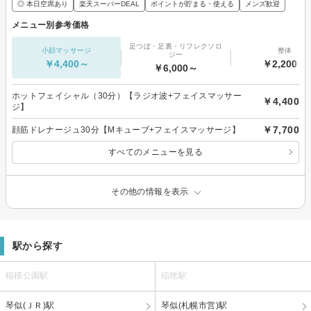
◎ 本日空席あり
楽天スーパーDEAL
ポイントが貯まる・使える
メンズ歓迎
メニュー別参考価格
足つぼ・足裏・リフレクソロ
小顔マッサージ
整体
ジー
￥4,400～
￥2,200～
￥6,000～
ホットフェイシャル（30分）【ラジオ波+フェイスマッサー
￥4,400
ジ】
￥7,700
顔筋ドレナージュ30分【Mキューブ+フェイスマッサージ】
すべてのメニューを見る
その他の情報を表示
駅から探す
稲積公園駅
稲穂駅
琴似(ＪＲ)駅
琴似(札幌市営)駅