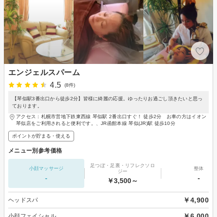
エンジェルスパーム
4.5
(8件)
【琴似駅3番出口から徒歩2分】皆様に綺麗の応援。ゆったりお過ごし頂きたいと思っ
ております。
アクセス：札幌市営地下鉄東西線 琴似駅 2番出口すぐ！ 徒歩2分 お車の方はイオン
琴似店をご利用されると便利です。、JR函館本線 琴似(JR)駅 徒歩10分
ポイントが貯まる・使える
メニュー別参考価格
足つぼ・足裏・リフレクソロ
小顔マッサージ
整体
ジー
-
-
￥3,500～
￥4,900
ヘッドスパ
￥6,000
小顔フェイシャル