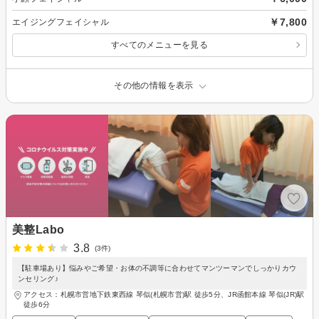
￥7,800
エイジングフェイシャル
すべてのメニューを見る
その他の情報を表示
美整Labo
3.8
(3件)
【駐車場あり】悩みやご希望・お体の不調等に合わせてマンツーマンでしっかりカウ
ンセリング♪
アクセス：札幌市営地下鉄東西線 琴似(札幌市営)駅 徒歩5分、JR函館本線 琴似(JR)駅
徒歩6分