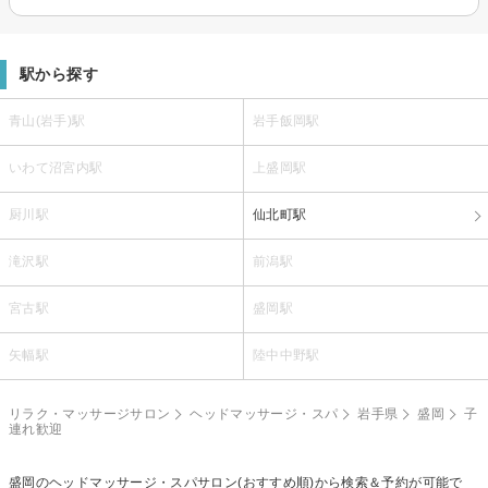
駅から探す
青山(岩手)駅
岩手飯岡駅
いわて沼宮内駅
上盛岡駅
厨川駅
仙北町駅
滝沢駅
前潟駅
宮古駅
盛岡駅
矢幅駅
陸中中野駅
リラク・マッサージサロン
ヘッドマッサージ・スパ
岩手県
盛岡
子
連れ歓迎
盛岡の
ヘッドマッサージ・スパ
サロン(おすすめ順)から検索＆予約が可能で