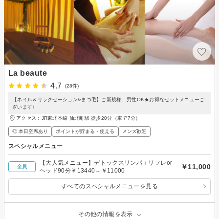
La beaute
4.7
(28件)
【ネイル＆リラクゼーション&まつ毛】ご新規様、男性OK★お得なセットメニューご
ざいます♪
アクセス：JR東北本線 仙北町駅 徒歩20分（車で7分）
◎ 本日空席あり
ポイントが貯まる・使える
メンズ歓迎
スペシャルメニュー
【大人気メニュー】デトックスリンパ＋リフレor
￥11,000
全員
ヘッド90分￥13440→￥11000
すべてのスペシャルメニューを見る
その他の情報を表示