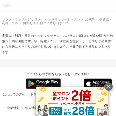
利府駅
リラク・マッサージサロン
ヘッドマッサージ・スパ
宮城県
多賀城・
利府・富谷
個室あり
口コミ数順（すべて）
多賀城・利府・富谷の
ヘッドマッサージ・スパ
サロン(口コミが多い順)から検
索＆予約が可能です。駅、得意メニューや豊富な施設・サービスなどの条件
から自分にピッタリの施術を見つけましょう。当日予約できるサロンもあり
ます。
アプリからの予約ならもっとおトクで便利！
はじめての方へ
お問い合わせ
ヘルプ
リリース情報
利用規約
掲載ご希望のサロン様
企業情報
個人情報保護方針
楽天のサービス一覧
アプリ一覧
© Rakuten Group, Inc.