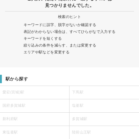
見つかりませんでした。
検索のヒント
キーワードに誤字、脱字がないか確認する
表記がわからない場合は、すべてひらがなで入力する
キーワードを短くする
絞り込みの条件を減らす、または変更する
エリアや駅などを変更する
駅から探す
愛宕(宮城)駅
下馬駅
国府多賀城駅
塩釜駅
新利府駅
多賀城駅
東塩釜駅
陸前山王駅