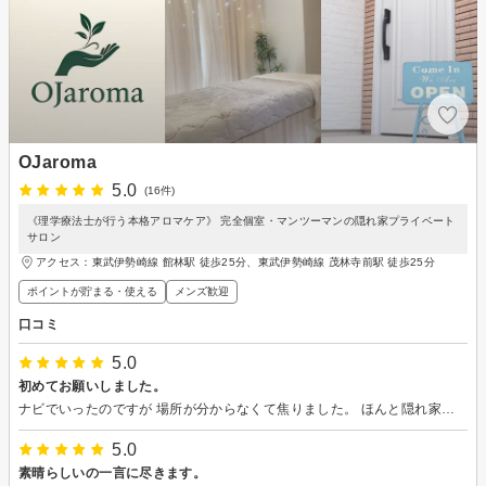
OJaroma
5.0
(16件)
《理学療法士が行う本格アロマケア》 完全個室・マンツーマンの隠れ家プライベート
サロン
アクセス：東武伊勢崎線 館林駅 徒歩25分、東武伊勢崎線 茂林寺前駅 徒歩25分
ポイントが貯まる・使える
メンズ歓迎
口コミ
5.0
初めてお願いしました。
ナビでいったのですが 場所が分からなくて焦りました。 ほんと隠れ家風ですね。 雰囲氣はとてもリラックス出来 接客も申し分有りません。 やって頂き身体軽くなりました。 又お願いしたいと思います。
5.0
素晴らしいの一言に尽きます。