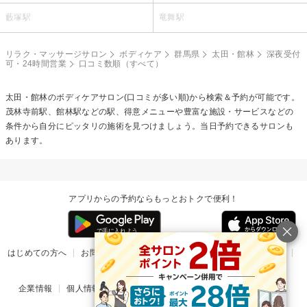
藪塚駅
竜舞駅
リラク・マッサージサロン
ボディケア
群馬県
太田・館林
深夜受付
可・24時間営業
口コミ数順（すべて）
太田・館林の
ボディケア
サロン(口コミが多い順)から検索＆予約が可能です。
茂林寺前駅、館林駅などの駅、得意メニューや豊富な施設・サービスなどの
条件から自分にピッタリの施術を見つけましょう。当日予約できるサロンも
あります。
アプリからの予約ならもっとおトクで便利！
はじめての方へ
お問い合わせ
ヘルプ
リリース情報
利用規約
掲載ご希望のサロン様
企業情報
個人情報保護方針
楽天のサービス一覧
アプリ一覧
© Rakuten Group, Inc.