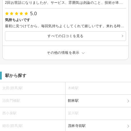
2回お世話になりましたが、サービス、雰囲気は勿論のこと、技術が本当に素晴らしいです。 身体が軽くなるし、疲れが取れたということを肌で実感いたしました。 1度目はドライ、2度目はオイルでお世話になりました。2度目はあまりの気持ちよさに寝てしまったのですが、身体がとても楽になりました。 日々行った方が良いアドバイスを求めると返答をくださいますが、セラピストの方から何かを言われることはありません。それは大変に心地よいものでした。 お菓子やお茶、音楽、その他にも細やかな気遣いが随所に感じられて、とても癒される空間です。 セラピストの方に関しては、お人柄もあるのでしょうが、向き合ってくださる素敵な方です。 また、お世話になりたいと思います。
5.0
気持ちよいです
最初に見つけてから、毎回気持ちよくしてくれて嬉しいです。来れる時に来ています。整体やリラクゼーションで、押し方、時間配分、などなどトータルで才能をお持ちの方はなかなか数少ないですが、こちらは貴重なその一つです。
すべての口コミを見る
その他の情報を表示
駅から探す
太田(群馬)駅
木崎駅
治良門橋駅
館林駅
西小泉駅
韮川駅
細谷(群馬)駅
茂林寺前駅