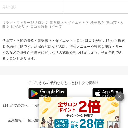
元加治駅
リラク・マッサージサロン
骨盤矯正・ダイエット
埼玉県
狭山市・入
間
個室あり
口コミ数順（すべて）
狭山市・入間の
骨格・骨盤矯正・ダイエット
サロン(口コミが多い順)から検索
＆予約が可能です。武蔵藤沢駅などの駅、得意メニューや豊富な施設・サー
ビスなどの条件から自分にピッタリの施術を見つけましょう。当日予約でき
るサロンもあります。
アプリからの予約ならもっとおトクで便利！
はじめての方へ
お問い合わせ
ヘルプ
リリース情報
利用規約
掲載ご希望のサロン様
企業情報
個人情報保護方針
楽天のサービス一覧
アプリ一覧
© Rakuten Group, Inc.