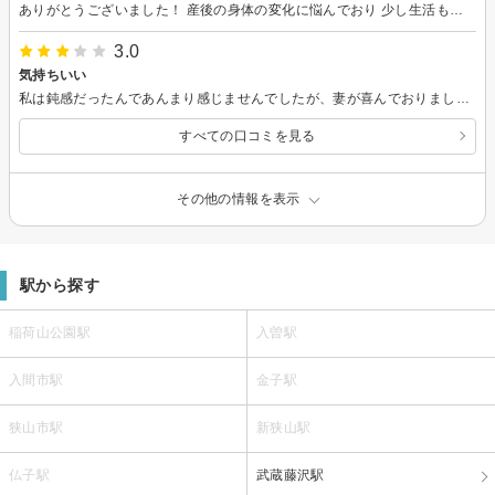
ありがとうございました！ 産後の身体の変化に悩んでおり 少し生活も落ち着く産後2ヶ月後に 行きました！ずっと行ってみたくて 楽しみにしてました（＾_＾） 説明が分かりやすいのももちろん 安心感がありあっという間な60分でした！自分の身体のどの部分か特に歪んでいるのかを知ることができて嬉しかったです！ 運動、食事、睡眠も意識しつつまた行きますね！
3.0
気持ちいい
私は鈍感だったんであんまり感じませんでしたが、妻が喜んでおりました！ またいきたいとおもいます
すべての口コミを見る
その他の情報を表示
駅から探す
稲荷山公園駅
入曽駅
入間市駅
金子駅
狭山市駅
新狭山駅
仏子駅
武蔵藤沢駅