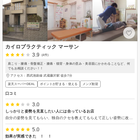
カイロプラクティック マーサン
3.9
(4件)
肩こり・腰痛・骨盤矯正・膝痛・猫背・身体の歪み・美容面にかかわることなど、何
でもお相談ください！！
アクセス：西武池袋線 武蔵藤沢駅 徒歩7分
楽天スーパーDEAL
ポイントが貯まる・使える
メンズ歓迎
口コミ
3.0
しっかりと姿勢を見直したい人には合っているお店
自分の姿勢を見てもらい、独自のクセを教えてもらえて正しい姿勢に改善しようとするので、内容が個人によるので、よくあるマッサージのメニューと違って根本から身体の悩みを改善したい人には向いています。
5.0
効果が実感できた ！ ！