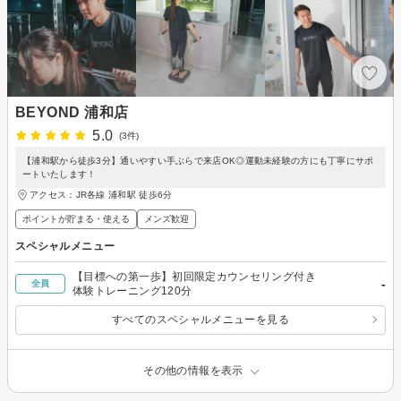
BEYOND 浦和店
5.0
(3件)
【浦和駅から徒歩3分】通いやすい手ぶらで来店OK◎運動未経験の方にも丁寧にサポ
ートいたします！
アクセス：JR各線 浦和駅 徒歩6分
ポイントが貯まる・使える
メンズ歓迎
スペシャルメニュー
【目標への第一歩】初回限定カウンセリング付き
-
全員
体験トレーニング120分
すべてのスペシャルメニューを見る
その他の情報を表示