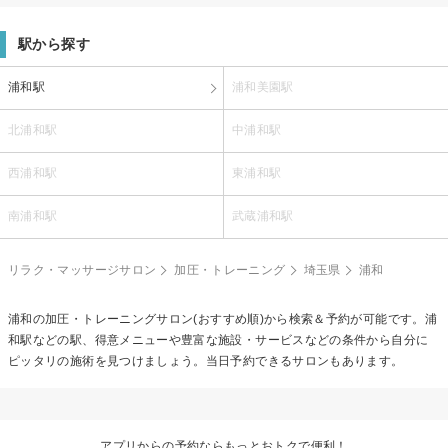
駅から探す
浦和駅
浦和美園駅
北浦和駅
中浦和駅
西浦和駅
東浦和駅
南浦和駅
武蔵浦和駅
リラク・マッサージサロン
加圧・トレーニング
埼玉県
浦和
浦和の
加圧・トレーニング
サロン(おすすめ順)から検索＆予約が可能です。浦
和駅などの駅、得意メニューや豊富な施設・サービスなどの条件から自分に
ピッタリの施術を見つけましょう。当日予約できるサロンもあります。
アプリからの予約ならもっとおトクで便利！