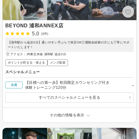
BEYOND 浦和ANNEX店
5.0
(3件)
【浦和駅から徒歩3分】通いやすい手ぶらで来店OK◎運動未経験の方にも丁寧にサポ
ートいたします！
アクセス：JR東北本線 浦和駅 徒歩3分
ポイントが貯まる・使える
メンズ歓迎
スペシャルメニュー
【目標への第一歩】初回限定カウンセリング付き
-
全員
体験トレーニング120分
すべてのスペシャルメニューを見る
その他の情報を表示