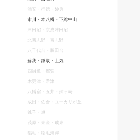
浦安・行徳・妙典
市川・本八幡・下総中山
津田沼・京成津田沼
北習志野・習志野
八千代台・勝田台
蘇我・鎌取・土気
四街道・都賀
木更津・君津
八幡宿・五井・姉ヶ崎
成田・佐倉・ユーカリが丘
銚子・旭
茂原・東金・成東
稲毛・稲毛海岸