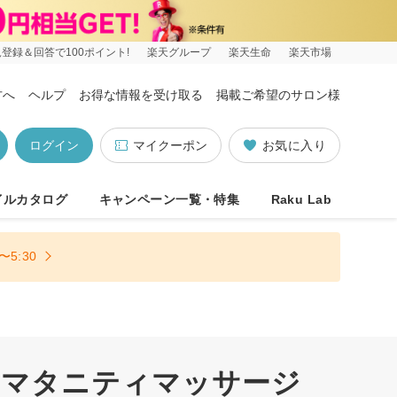
登録＆回答で100ポイント!
楽天グループ
楽天生命
楽天市場
方へ
ヘルプ
お得な情報を受け取る
掲載ご希望のサロン様
ログイン
マイクーポン
お気に入り
イルカタログ
キャンペーン一覧・特集
Raku Lab
5:30
・マタニティマッサージ