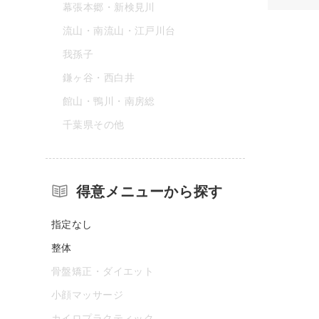
幕張本郷・新検見川
流山・南流山・江戸川台
我孫子
鎌ヶ谷・西白井
館山・鴨川・南房総
千葉県その他
得意メニューから探す
指定なし
整体
骨盤矯正・ダイエット
小顔マッサージ
カイロプラクティック