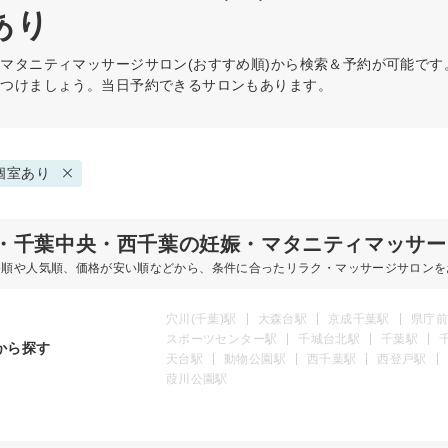
あり
・マタニティマッサージ
サロン(おすすめ順)から検索＆予約が可能で
見つけましょう。当日予約できるサロンもあります。
個室あり
・千葉中央・西千葉の妊娠・マタニティマッサー
め順や人気順、価格が安い順などから、条件に合ったリラク・マッサージサロンを
穴川(千葉)駅
大森台駅
京成千葉駅
県庁前
スポーツセンター駅
千城台北駅
千葉駅
から探す
天台駅
動物公園駅
西千葉駅
西登戸駅
葭川公園駅