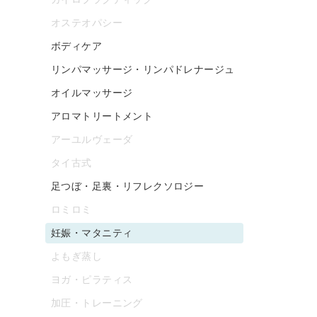
オステオパシー
ボディケア
リンパマッサージ・リンパドレナージュ
オイルマッサージ
アロマトリートメント
アーユルヴェーダ
タイ古式
足つぼ・足裏・リフレクソロジー
ロミロミ
妊娠・マタニティ
よもぎ蒸し
ヨガ・ピラティス
加圧・トレーニング