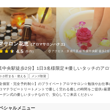
マサロン花恵
(アロマサロンハナエ)
4.5
(6件)
アクセス：京成千原線 千葉中央駅 徒歩2分
葉中央駅徒歩2分】1日3名様限定✳︎優しいタッチのア
トが貯まる・使える
メンズ歓迎
全個室・完全予約制☆】のプライベートアロマサロン☆勉強やお仕事
ロマテラピートリートメントで優しく労わる癒しの時間をご提供♪厳
ーデン式の優しいタッチなので、安心してご来店ください♪
ペシャルメニュー