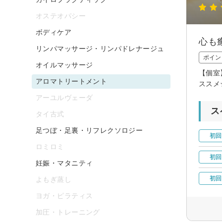
オステオパシー
ボディケア
心も
リンパマッサージ・リンパドレナージュ
ポイン
オイルマッサージ
【個室
アロマトリートメント
ススメ
アーユルヴェーダ
ス
タイ古式
足つぼ・足裏・リフレクソロジー
初回
ロミロミ
初回
妊娠・マタニティ
初回
よもぎ蒸し
ヨガ・ピラティス
加圧・トレーニング