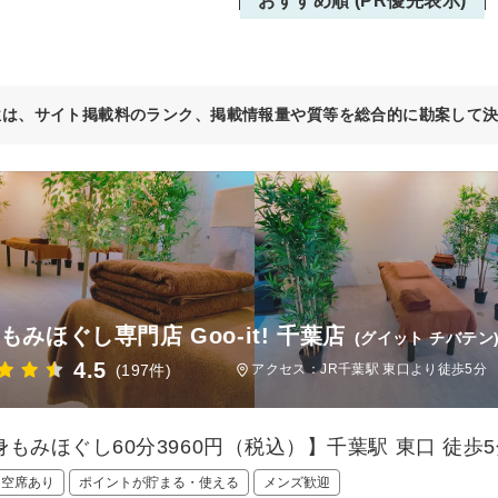
おすすめ順 (PR優先表示)
位は、サイト掲載料のランク、掲載情報量や質等を総合的に勘案して
もみほぐし専門店 Goo-it! 千葉店
(グイット チバテン
4.5
(197件)
アクセス：JR千葉駅 東口より徒歩5分
身もみほぐし60分3960円（税込）】千葉駅 東口 徒歩
日空席あり
ポイントが貯まる・使える
メンズ歓迎