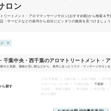
サロン
マトリートメント・アロママッサージ
サロン(おすすめ順)から検索＆予
施設・サービスなどの条件から自分にピッタリの施術を見つけましょう
ージ
・千葉中央・西千葉のアロマトリートメント・ア
め順や人気順、価格が安い順などから、条件に合ったリラク・マッサージサロンを
穴川(千葉)駅
大森台駅
京成千葉駅
県庁前
スポーツセンター駅
千城台北駅
千葉駅
から探す
天台駅
動物公園駅
西千葉駅
西登戸駅
葭川公園駅