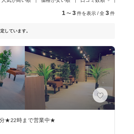
人気が高い順
価格が安い順
口コミ数順
1
3
3
〜
件を表示 / 全
件
決定しています。
)
5分★22時まで営業中★