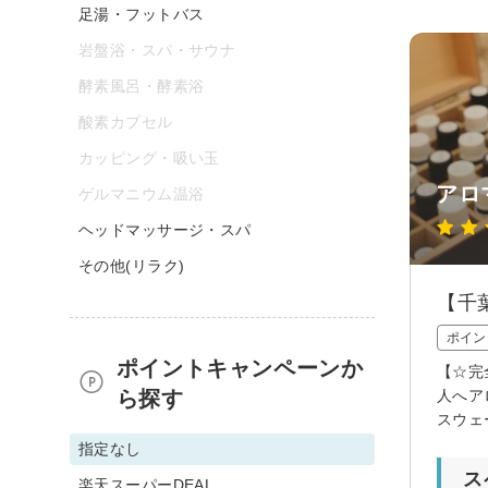
足湯・フットバス
岩盤浴・スパ・サウナ
酵素風呂・酵素浴
酸素カプセル
カッピング・吸い玉
アロ
ゲルマニウム温浴
ヘッドマッサージ・スパ
その他(リラク)
【千
ポイン
ポイントキャンペーンか
【☆完
ら探す
人へア
スウェ
指定なし
ス
楽天スーパーDEAL