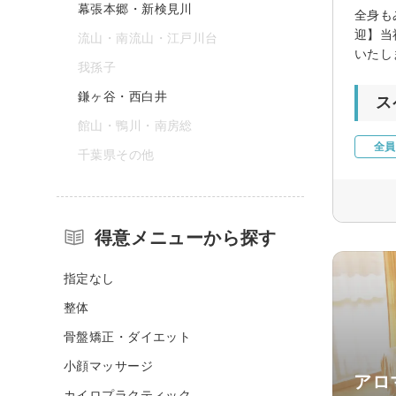
幕張本郷・新検見川
全身も
迎】当
流山・南流山・江戸川台
いたし
我孫子
鎌ヶ谷・西白井
ス
館山・鴨川・南房総
全員
千葉県その他
得意メニューから探す
指定なし
整体
骨盤矯正・ダイエット
小顔マッサージ
アロ
カイロプラクティック