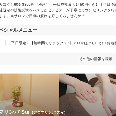
みほぐし60分3960円（税込）【平日昼割最大1450円引き】【当日
社既定の技術試験をパスしたセラピストが丁寧にカウンセリングを行
ます。当サロンで日頃の疲れを癒してみませんか？
ペシャルメニュー
（平日限定）【短時間でリラックス♪】アロマほぐし60分 +お着
その他の情報を表示
マリンパ Sui
(アロマリンパ スイ)