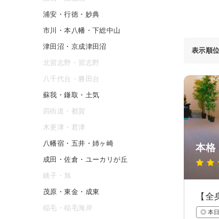
浦安・行徳・妙典
市川・本八幡・下総中山
津田沼・京成津田沼
表示順
北習志野・習志野
八千代台・勝田台
蘇我・鎌取・土気
四街道・都賀
木更津・君津
八幡宿・五井・姉ヶ崎
本格 
成田・佐倉・ユーカリが丘
銚子・旭
茂原・東金・成東
【全
稲毛・稲毛海岸
◎ 本