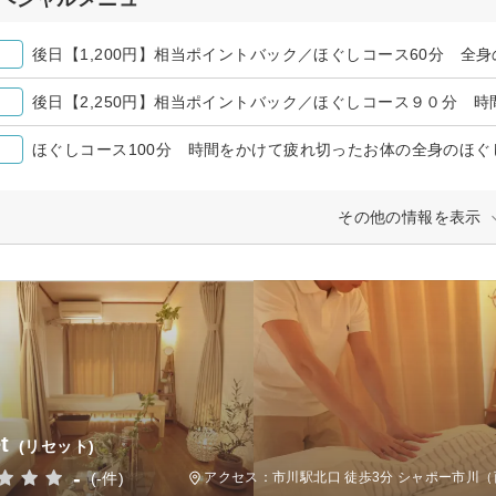
後日【1,200円】相当ポイントバック／ほぐしコース60分 全
ほぐしコース100分 時間をかけて疲れ切ったお体の全身のほぐ
その他の情報を表示
t
(リセット)
-
(-件)
アクセス：市川駅北口 徒歩3分 シャポー市川（