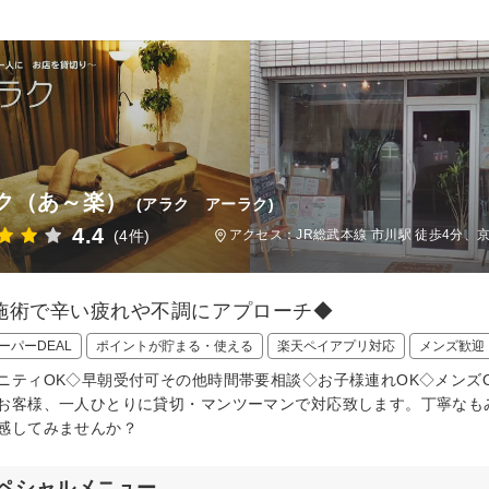
ク（あ～楽）
(アラク アーラク)
4.4
(4件)
アクセス：JR総武本線 市川駅 徒歩4分、京
施術で辛い疲れや不調にアプローチ◆
ーパーDEAL
ポイントが貯まる・使える
楽天ペイアプリ対応
メンズ歓迎
ニティOK◇早朝受付可その他時間帯要相談◇お子様連れOK◇メンズ
お客様、一人ひとりに貸切・マンツーマンで対応致します。丁寧なも
感してみませんか？
ペシャルメニュー