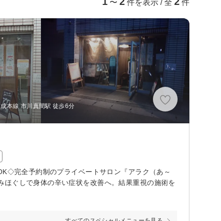
1
2
2
〜
件を表示 / 全
件
成本線 市川真間駅 徒歩6分
OK◇完全予約制のプライベートサロン『アラク（あ～
みほぐしで身体の辛い症状を改善へ。結果重視の施術を
すべてのスペシャルメニューを見る