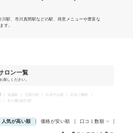
。市川駅、市川真間駅などの駅、得意メニューや豊富な
ます。
サロン一覧
お探しください。
駅
鬼越駅
北国分駅
京成中山駅
京成八幡駅
駅
本八幡(都営)駅
人気が高い順
価格が安い順
口コミ数順