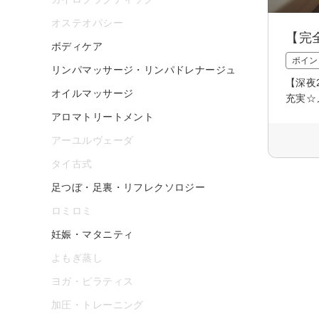
オステオパシー
【完
ボディケア
ポイン
リンパマッサージ・リンパドレナージュ
【深夜
オイルマッサージ
充実☆
アロマトリートメント
アーユルヴェーダ
タイ古式
足つぼ・足裏・リフレクソロジー
ロミロミ
妊娠・マタニティ
よもぎ蒸し
ヨガ・ピラティス
加圧・トレーニング