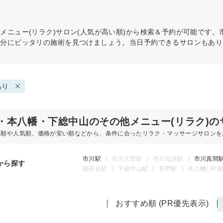
メニュー(リラク)
サロン(人気が高い順)から検索＆予約が可能です
自分にピッタリの施術を見つけましょう。当日予約できるサロンもあり
あり
・本八幡・下総中山のその他メニュー(リラク)の
め順や人気順、価格が安い順などから、条件に合ったリラク・マッサージサロンを
市川駅
市川大野駅
市川塩浜駅
市川真間
から探す
国府台駅
下総中山駅
菅野駅
本八幡(JR)
おすすめ順 (PR優先表示)