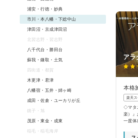
浦安・行徳・妙典
市川・本八幡・下総中山
津田沼・京成津田沼
北習志野・習志野
八千代台・勝田台
アラ
蘇我・鎌取・土気
四街道・都賀
木更津・君津
本格
八幡宿・五井・姉ヶ崎
楽天ス
成田・佐倉・ユーカリが丘
◇マタ
銚子・旭
楽）』
茂原・東金・成東
一度体
稲毛・稲毛海岸
ス