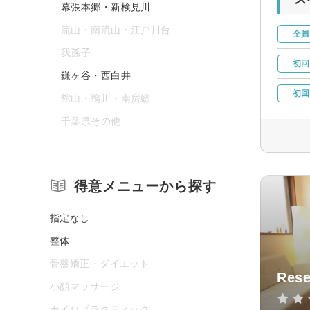
幕張本郷・新検見川
流山・南流山・江戸川台
全員
我孫子
初回
鎌ヶ谷・西白井
初回
館山・鴨川・南房総
千葉県その他
得意メニューから探す
指定なし
整体
骨盤矯正・ダイエット
Rese
小顔マッサージ
カイロプラクティック