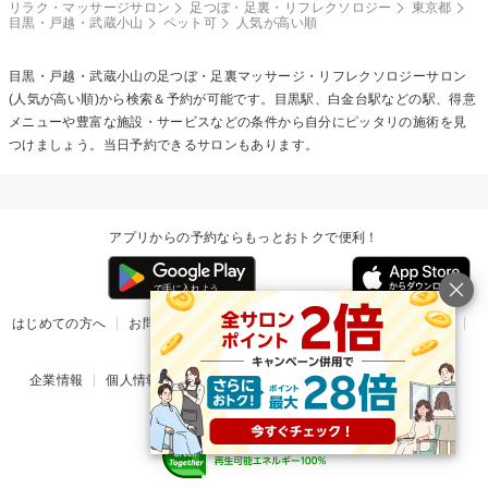
リラク・マッサージサロン
足つぼ・足裏・リフレクソロジー
東京都
目黒・戸越・武蔵小山
ペット可
人気が高い順
目黒・戸越・武蔵小山の
足つぼ・足裏マッサージ・リフレクソロジー
サロン
(人気が高い順)から検索＆予約が可能です。目黒駅、白金台駅などの駅、得意
メニューや豊富な施設・サービスなどの条件から自分にピッタリの施術を見
つけましょう。当日予約できるサロンもあります。
アプリからの予約ならもっとおトクで便利！
はじめての方へ
お問い合わせ
ヘルプ
リリース情報
利用規約
掲載ご希望のサロン様
企業情報
個人情報保護方針
楽天のサービス一覧
アプリ一覧
© Rakuten Group, Inc.