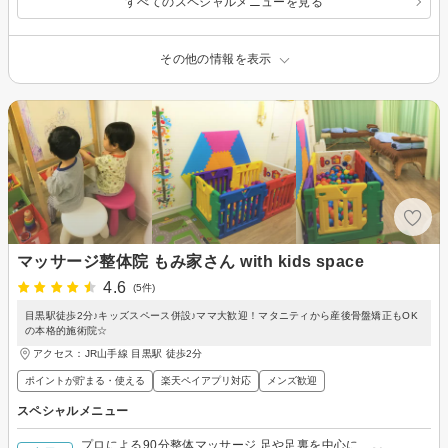
すべてのスペシャルメニューを見る
その他の情報を表示
マッサージ整体院 もみ家さん with kids space
4.6
(5件)
目黒駅徒歩2分♪キッズスペース併設♪ママ大歓迎！マタニティから産後骨盤矯正もOK
の本格的施術院☆
アクセス：JR山手線 目黒駅 徒歩2分
ポイントが貯まる・使える
楽天ペイアプリ対応
メンズ歓迎
スペシャルメニュー
プロによる90分整体マッサージ 足や足裏を中心に