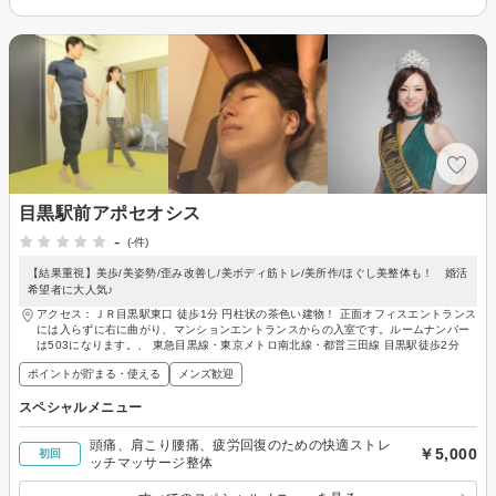
目黒駅前アポセオシス
-
(-件)
【結果重視】美歩/美姿勢/歪み改善し/美ボディ筋トレ/美所作/ほぐし美整体も！ 婚活
希望者に大人気♪
アクセス：ＪＲ目黒駅東口 徒歩1分 円柱状の茶色い建物！ 正面オフィスエントランス
には入らずに右に曲がり、マンションエントランスからの入室です。ルームナンバー
は503になります。、 東急目黒線・東京メトロ南北線・都営三田線 目黒駅徒歩2分
ポイントが貯まる・使える
メンズ歓迎
スペシャルメニュー
頭痛、肩こり腰痛、疲労回復のための快適ストレ
￥5,000
初回
ッチマッサージ整体