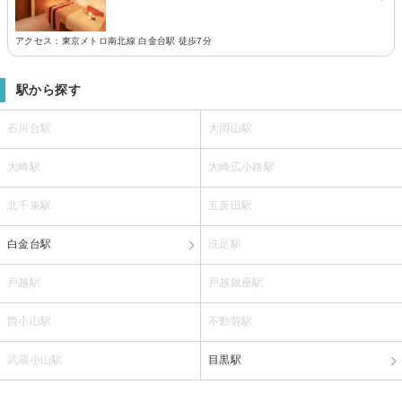
アクセス：東京メトロ南北線 白金台駅 徒歩7分
駅から探す
石川台駅
大岡山駅
大崎駅
大崎広小路駅
北千束駅
五反田駅
白金台駅
洗足駅
戸越駅
戸越銀座駅
西小山駅
不動前駅
武蔵小山駅
目黒駅