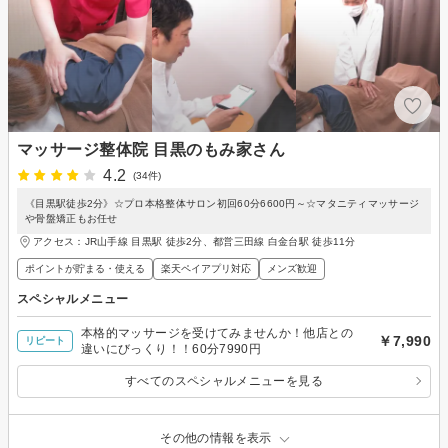
マッサージ整体院 目黒のもみ家さん
4.2
(34件)
《目黒駅徒歩2分》☆プロ本格整体サロン初回60分6600円～☆マタニティマッサージ
や骨盤矯正もお任せ
アクセス：JR山手線 目黒駅 徒歩2分、都営三田線 白金台駅 徒歩11分
ポイントが貯まる・使える
楽天ペイアプリ対応
メンズ歓迎
スペシャルメニュー
本格的マッサージを受けてみませんか！他店との
￥7,990
リピート
違いにびっくり！！60分7990円
すべてのスペシャルメニューを見る
その他の情報を表示