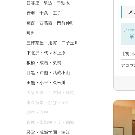
日暮里・駒込・千駄木
メ
赤羽・十条・王子
葛西・西葛西・門前仲町
アロマ
町田
￥
三軒茶屋・用賀・二子玉川
下北沢・代々木上原
【初回
板橋・成増・巣鴨
アロマ
目黒・戸越・武蔵小山
田無・小平・久米川
大泉学園・江古田・練馬
東久留米・ひばりヶ丘
調布・府中
多摩・聖蹟桜ヶ丘・稲城
経堂・成城学園・狛江