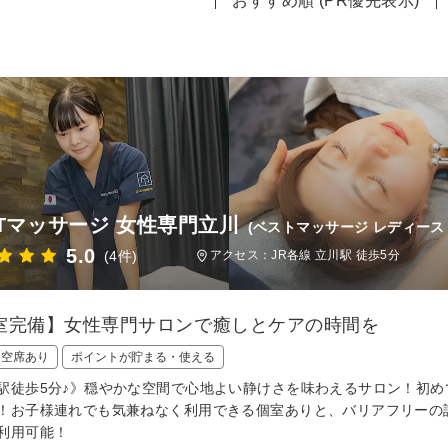
おすすめ順 (PR優先表示)
STマッサージ 女性専門立川
(ベストマッサージ レディース
5.0
(4件)
アクセス：JR各線 立川駅 徒歩5分
室完備】女性専門サロンで癒しとケアの時間を
日空席あり
ポイントが貯まる・使える
駅徒歩5分♪》穏やかな空間で心地よい静けさを味わえるサロン！初
！お子様連れでも気兼ねなく利用できる個室ありと、バリアフリーの
利用可能！