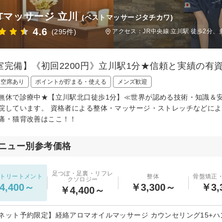
STマッサージ 立川
(ベストマッサージタチカワ)
4.6
(295件)
アクセス：JR中央線 立川駅 徒歩2分、
室完備】《初回2200円》立川駅1分★信頼と実績の有
日空席あり
ポイントが貯まる・使える
メンズ歓迎
無休で診療中★【立川駅北口徒歩1分】≪世界が認める技術・知識＆安
院しています。 資格者による整体・マッサージ・ストレッチなどによ
痛・猫背改善はここ！！
ニュー別参考価格
足つぼ・足裏・リフレ
トリートメント
整体
骨盤矯正
クソロジー
4,400～
￥3,300～
￥3,
￥4,400～
ネット予約限定】経絡アロマオイルマッサージ カウンセリング15+ハ