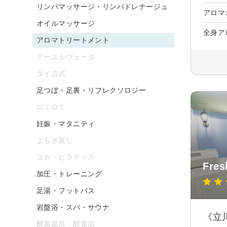
リンパマッサージ・リンパドレナージュ
アロマ
オイルマッサージ
全身ア
アロマトリートメント
アーユルヴェーダ
タイ古式
足つぼ・足裏・リフレクソロジー
ロミロミ
妊娠・マタニティ
よもぎ蒸し
ヨガ・ピラティス
Fre
加圧・トレーニング
足湯・フットバス
岩盤浴・スパ・サウナ
《立
酵素風呂・酵素浴