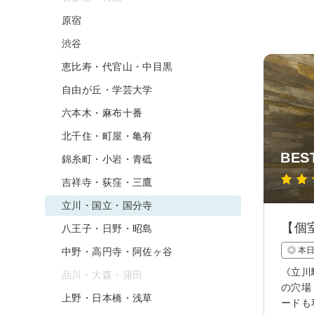
原宿
渋谷
恵比寿・代官山・中目黒
自由が丘・学芸大学
六本木・麻布十番
北千住・町屋・亀有
BE
錦糸町・小岩・青砥
吉祥寺・荻窪・三鷹
立川・国立・国分寺
【個
八王子・日野・昭島
◎ 本
中野・高円寺・阿佐ヶ谷
《立川
品川・大森・蒲田
の穴場
上野・日本橋・浅草
ードも