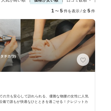
人気が高い順
価格が安い順
口コミ数順
1
5
5
〜
件を表示 / 全
件
 タチカワ)
めての方も安心して訪れられる、優雅な物腰の女性に人気
設備で誰もが快適なひとときを過ごせる！クレジットカ