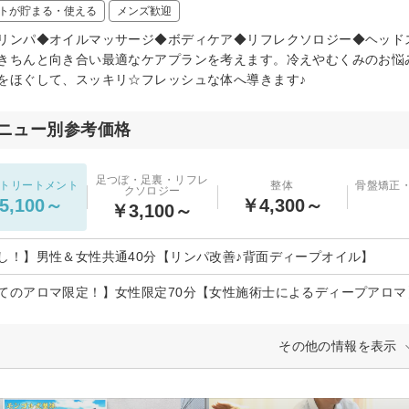
トが貯まる・使える
メンズ歓迎
リンパ◆オイルマッサージ◆ボディケア◆リフレクソロジー◆ヘッド
きちんと向き合い最適なケアプランを考えます。冷えやむくみのお悩
をほぐして、スッキリ☆フレッシュな体へ導きます♪
ニュー別参考価格
足つぼ・足裏・リフレ
トリートメント
整体
骨盤矯正
クソロジー
5,100～
￥4,300～
￥3,100～
し！】男性＆女性共通40分【リンパ改善♪背面ディープオイル】
てのアロマ限定！】女性限定70分【女性施術士によるディープアロマ
その他の情報を表示