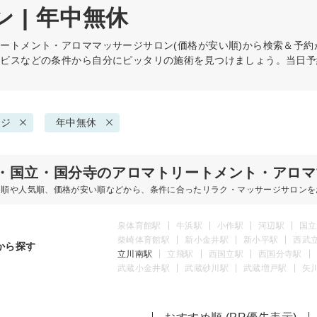
 | 年中無休
リートメント・アロママッサージ
サロン(価格が安い順)から検索＆予
ービスなどの条件から自分にピッタリの施術を見つけましょう。当日予
ージ
年中無休
・国立・国分寺のアロマトリートメント・アロマ
め順や人気順、価格が安い順などから、条件に合ったリラク・マッサージサロンを
泉体育館駅
牛浜駅
小作駅
河辺駅
国立
柴崎体育館駅
新小金井駅
新小平駅
西武
から探す
立川南駅
立飛駅
西国立駅
西国分寺駅
武蔵小金井駅
武蔵砂川駅
武蔵増戸駅
矢