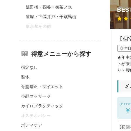
飯田橋・四谷・御茶ノ水
BE
笹塚・下高井戸・千歳烏山
東京都その他
【個
◎ 本
得意メニューから探す
★年中
トが来
指定なし
り・腰
整体
メ
骨盤矯正・ダイエット
小顔マッサージ
アロマ
カイロプラクティック
￥
オステオパシー
ボディケア
【初回