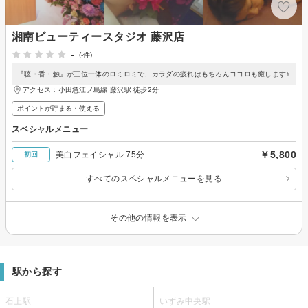
湘南ビューティースタジオ 藤沢店
-
(-件)
『聴・香・触』が三位一体のロミロミで、カラダの疲れはもちろんココロも癒します♪
アクセス：小田急江ノ島線 藤沢駅 徒歩2分
ポイントが貯まる・使える
スペシャルメニュー
￥5,800
美白フェイシャル 75分
初回
すべてのスペシャルメニューを見る
その他の情報を表示
駅から探す
石上駅
いずみ中央駅