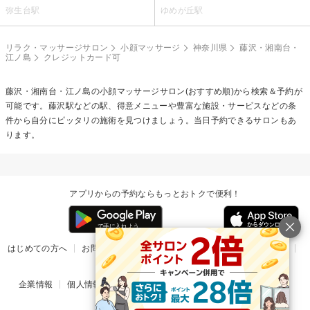
弥生台駅
ゆめが丘駅
リラク・マッサージサロン
小顔マッサージ
神奈川県
藤沢・湘南台・
江ノ島
クレジットカード可
藤沢・湘南台・江ノ島の
小顔マッサージ
サロン(おすすめ順)から検索＆予約が
可能です。藤沢駅などの駅、得意メニューや豊富な施設・サービスなどの条
件から自分にピッタリの施術を見つけましょう。当日予約できるサロンもあ
ります。
アプリからの予約ならもっとおトクで便利！
はじめての方へ
お問い合わせ
ヘルプ
リリース情報
利用規約
掲載ご希望のサロン様
企業情報
個人情報保護方針
楽天のサービス一覧
アプリ一覧
© Rakuten Group, Inc.