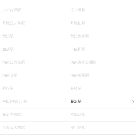
いずみ野駅
江ノ島駅
片瀬江ノ島駅
片瀬山駅
鵠沼駅
鵠沼海岸駅
腰越駅
下飯田駅
湘南江の島駅
湘南海岸公園駅
湘南台駅
湘南町屋駅
善行駅
長後駅
中田(神奈川)駅
藤沢駅
藤沢本町駅
本鵠沼駅
六会日大前駅
柳小路駅