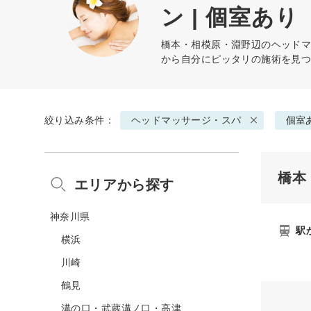
ン | 個室あり
橋本・相模原・淵野辺の
ヘッド
から自分にピッタリの施術を見
絞り込み条件：
ヘッドマッサージ・スパ
個室
橋本
エリアから探す
神奈川県
駅
横浜
川崎
鶴見
溝の口・武蔵溝ノ口・高津