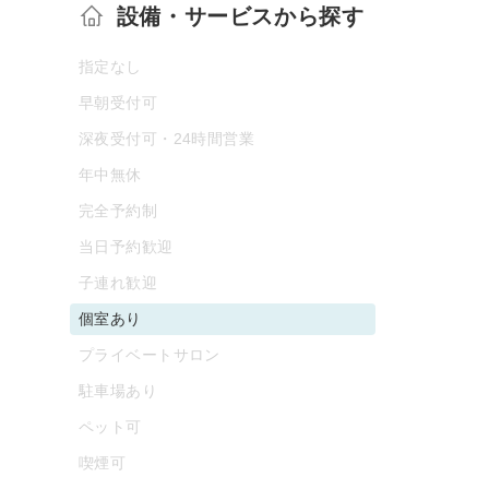
設備・サービスから探す
指定なし
早朝受付可
深夜受付可・24時間営業
年中無休
完全予約制
当日予約歓迎
子連れ歓迎
個室あり
プライベートサロン
駐車場あり
ペット可
喫煙可