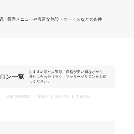
。駅、得意メニューや豊富な施設・サービスなどの条件
おすすめ順や人気順、価格が安い順などから、
ロン一覧
条件に合ったリラク・マッサージサロンをお探
しください。
番田(神奈川)駅
藤野駅
淵野辺駅
南橋本駅