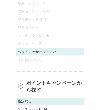
足湯・フットバス
岩盤浴・スパ・サウナ
酵素風呂・酵素浴
酸素カプセル
カッピング・吸い玉
ゲルマニウム温浴
ヘッドマッサージ・スパ
その他(リラク)
ポイントキャンペーンか
ら探す
指定なし
楽天スーパーDEAL